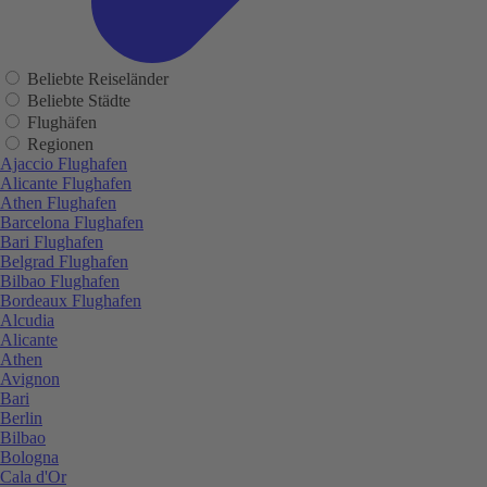
Beliebte Reiseländer
Beliebte Städte
Flughäfen
Regionen
Ajaccio Flughafen
Alicante Flughafen
Athen Flughafen
Barcelona Flughafen
Bari Flughafen
Belgrad Flughafen
Bilbao Flughafen
Bordeaux Flughafen
Alcudia
Alicante
Athen
Avignon
Bari
Berlin
Bilbao
Bologna
Cala d'Or