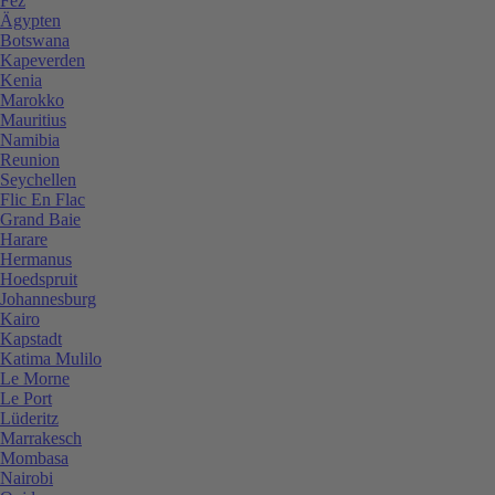
Fez
Ägypten
Botswana
Kapeverden
Kenia
Marokko
Mauritius
Namibia
Reunion
Seychellen
Flic En Flac
Grand Baie
Harare
Hermanus
Hoedspruit
Johannesburg
Kairo
Kapstadt
Katima Mulilo
Le Morne
Le Port
Lüderitz
Marrakesch
Mombasa
Nairobi