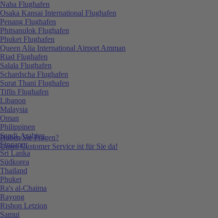
Naha Flughafen
Osaka Kansai International Flughafen
Penang Flughafen
Phitsanulok Flughafen
Phuket Flughafen
Queen Alia International Airport Amman
Riad Flughafen
Salala Flughafen
Schardscha Flughafen
Surat Thani Flughafen
Tiflis Flughafen
Libanon
Malaysia
Oman
Philippinen
Saudi-Arabien
Haben Sie Fragen?
Singapur
Unser Customer Service ist für Sie da!
Sri Lanka
Südkorea
Thailand
Phuket
Ra's al-Chaima
Rayong
Rishon Letzion
Samui