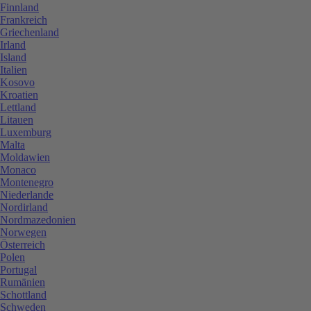
Finnland
Frankreich
Griechenland
Irland
Island
Italien
Kosovo
Kroatien
Lettland
Litauen
Luxemburg
Malta
Moldawien
Monaco
Montenegro
Niederlande
Nordirland
Nordmazedonien
Norwegen
Österreich
Polen
Portugal
Rumänien
Schottland
Schweden