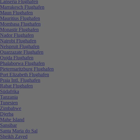
Lanseria Flughafen
Marrakesch Flughafen
Maun Flughafen
Mauritius Flughafen
Mombasa Flughafen
Monastir Flughafen
Nador Flughafen
Nairobi Flughafen
Nelspruit Flughafen
Ouarzazate Flughafen
Oujda Flughafen
Phalaborwa Flughafen
Pietermaritzburg Flughafen
Port Elizabeth Flughafen
Praia Intl. Flughafen
Rabat Flughafen
Südafrika
Tanzania
Tunesien
Zimbabwe
Djerba
Mahe Island
Sansibar
Santa Maria do Sal
Sheikh Zayed