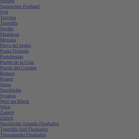
Sizilien
Spanisches Festland
Sylt
Terceira
Teneriffa
Sevilla
Madalena
Messina
Playa del Ingles
Ponta Delgada
Portoferraio
Puerto de la Cruz
Puerto del Carmen
Rennes
Rouen
Siena
Stockholm
Syrakus
Weil am Rhein
Wien
Zagreb
Zürich
Stockholm Arlanda Flughafen
Teneriffa Süd Flughafen
Thessaloniki Flughafen