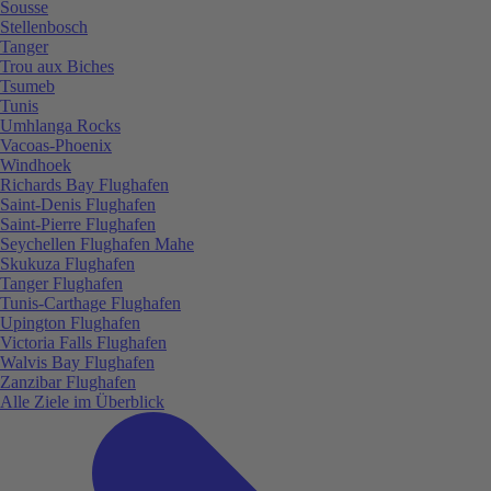
Sousse
Stellenbosch
Tanger
Trou aux Biches
Tsumeb
Tunis
Umhlanga Rocks
Vacoas-Phoenix
Windhoek
Richards Bay Flughafen
Saint-Denis Flughafen
Saint-Pierre Flughafen
Seychellen Flughafen Mahe
Skukuza Flughafen
Tanger Flughafen
Tunis-Carthage Flughafen
Upington Flughafen
Victoria Falls Flughafen
Walvis Bay Flughafen
Zanzibar Flughafen
Alle Ziele im Überblick