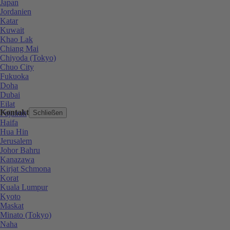
Japan
Jordanien
Katar
Kuwait
Khao Lak
Chiang Mai
Chiyoda (Tokyo)
Chuo City
Fukuoka
Doha
Dubai
Eilat
Kontakt
Fujairah
Schließen
Haifa
Hua Hin
Jerusalem
Johor Bahru
Kanazawa
Kirjat Schmona
Korat
Kuala Lumpur
Kyoto
Maskat
Minato (Tokyo)
Naha