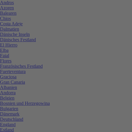
Andros
Azoren
Balearen
Chios
Costa Adeje
Dalmatien
Dänische Inseln
Dänisches Festland
El Hierro
Elba
Faial
Flores
Französisches Festland
Fuerteventura
Graciosa
Gran Canaria
Albanien
Andorra
Belgien
Bosnien und Herzegowina
Bulgarien
Dänemark
Deutschland
England
Estland