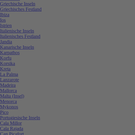
Griechische Inseln
Griechisches Festland
Ibiza
Ios
Istrien
Italienische Inseln
Italienisches Festland
Jandia
Kanarische Inseln
Karpathos
Korfu
Korsika
Kreta
La Palma
Lanzarote
Madeira
Mallorca
Malta (Insel)
Menorca
Mykonos
Pico
Portugiesische Inseln
Cala Millor
Cala Rajada
Can Picafort