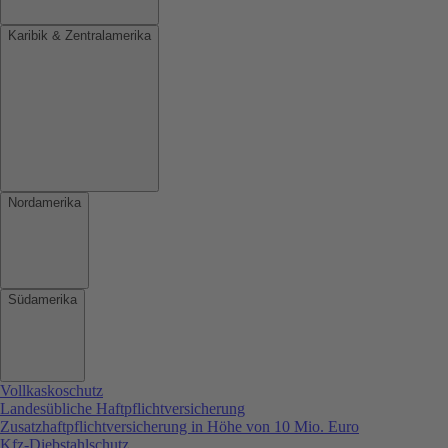
Karibik & Zentralamerika
Nordamerika
Südamerika
Vollkaskoschutz
Landesübliche Haftpflichtversicherung
Zusatzhaftpflichtversicherung in Höhe von 10 Mio. Euro
Kfz-Diebstahlschutz