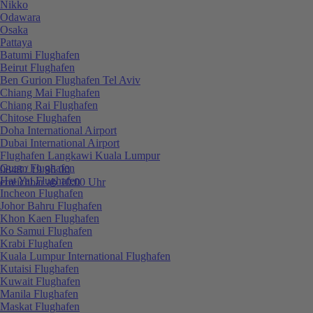
Nikko
Odawara
Osaka
Pattaya
Batumi Flughafen
Beirut Flughafen
Ben Gurion Flughafen Tel Aviv
Chiang Mai Flughafen
Chiang Rai Flughafen
Chitose Flughafen
Doha International Airport
Dubai International Airport
Flughafen Langkawi Kuala Lumpur
Guam Flughafen
0848 / 19 96 00
Hat Yai Flughafen
erreichbar ab 10:00 Uhr
Incheon Flughafen
Johor Bahru Flughafen
Khon Kaen Flughafen
Ko Samui Flughafen
Krabi Flughafen
Kuala Lumpur International Flughafen
Kutaisi Flughafen
Kuwait Flughafen
Manila Flughafen
Maskat Flughafen