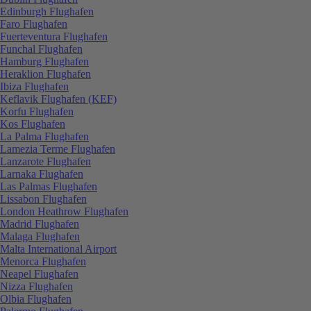
Edinburgh Flughafen
Faro Flughafen
Fuerteventura Flughafen
Funchal Flughafen
Hamburg Flughafen
Heraklion Flughafen
Ibiza Flughafen
Keflavik Flughafen (KEF)
Korfu Flughafen
Kos Flughafen
La Palma Flughafen
Lamezia Terme Flughafen
Lanzarote Flughafen
Larnaka Flughafen
Las Palmas Flughafen
Lissabon Flughafen
London Heathrow Flughafen
Madrid Flughafen
Malaga Flughafen
Malta International Airport
Menorca Flughafen
Neapel Flughafen
Nizza Flughafen
Olbia Flughafen