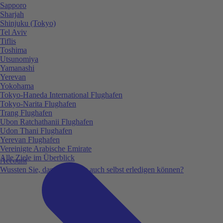
Sapporo
Sharjah
Shinjuku (Tokyo)
Tel Aviv
Tiflis
Toshima
Utsunomiya
Yamanashi
Yerevan
Yokohama
Tokyo-Haneda International Flughafen
Tokyo-Narita Flughafen
Trang Flughafen
Ubon Ratchathanii Flughafen
Udon Thani Flughafen
Yerevan Flughafen
Vereinigte Arabische Emirate
Alle Ziele im Überblick
Account
Wussten Sie, dass Sie vieles auch selbst erledigen können?