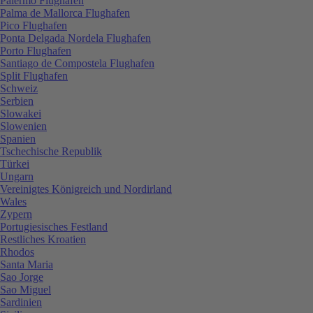
Palermo Flughafen
Palma de Mallorca Flughafen
Pico Flughafen
Ponta Delgada Nordela Flughafen
Porto Flughafen
Santiago de Compostela Flughafen
Split Flughafen
Schweiz
Serbien
Slowakei
Slowenien
Spanien
Tschechische Republik
Türkei
Ungarn
Vereinigtes Königreich und Nordirland
Wales
Zypern
Portugiesisches Festland
Restliches Kroatien
Rhodos
Santa Maria
Sao Jorge
Sao Miguel
Sardinien