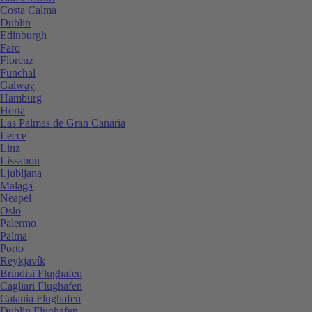
Costa Calma
Dublin
Edinburgh
Faro
Florenz
Funchal
Galway
Hamburg
Horta
Las Palmas de Gran Canaria
Lecce
Linz
Lissabon
Ljubljana
Malaga
Neapel
Oslo
Palermo
Palma
Porto
Reykjavík
Brindisi Flughafen
Cagliari Flughafen
Catania Flughafen
Dublin Flughafen