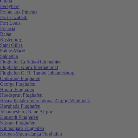
Oujda
Pereybere
Pointe aux Piments
Port Elizabeth
Port Louis
Pretoria
Rabat
Rustenburg
Saint Gilles
Sainte-Marie
Saldanha
Flughafen Enfidha-Hammamet
Flughafen Kairo-International
Flughafen O. R. Tambo Johannesburg
Gaborone Flughafen
George Flughafen
Harare Flughafen
Hoedspruit Flughafen
Hosea Kutako International Airport Windhoek
Hurghada Flughafen
Johannesburg Rand Airport
Kapstadt Flughafen
Kasane Flughafen
Kilimanjaro Flughafen
Kruger-Mpumalanga Flughafen