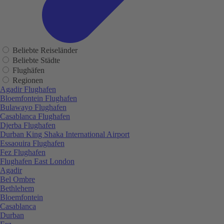
Beliebte Reiseländer
Beliebte Städte
Flughäfen
Regionen
Agadir Flughafen
Bloemfontein Flughafen
Bulawayo Flughafen
Casablanca Flughafen
Djerba Flughafen
Durban King Shaka International Airport
Essaouira Flughafen
Fez Flughafen
Flughafen East London
Agadir
Bel Ombre
Bethlehem
Bloemfontein
Casablanca
Durban