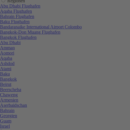
Regionen
Abu Dhabi Flughafen
Aqaba Flughafen
Bahrain Flughafen
Baku Flughafen
Bandaranaike International Airport Colombo
Bangkok-Don Muang Flughafen
Bangkok Flughafen
Abu Dhabi
Amman
Aomori
Aqaba
Ashdod
Atami
Baku
Bangkok
Beirut
Beerscheba
Chaweng
Armenien
Aserbaidschan
Bahrain
Georgien
Guam
Israel