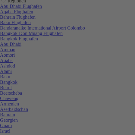
Regionen
Abu Dhabi Flughafen
Aqaba Flughafen
Bahrain Flughafen
Baku Flughafen
Bandaranaike International Airport Colombo
Bangkok-Don Muang Flughafen
Bangkok Flughafen
Abu Dhabi
Amman
Aomori
Aqaba
Ashdod
Atami
Baku
Bangkok
Beirut
Beerscheba
Chaweng
Armenien
Aserbaidschan
Bahrain
Georgien
Guam
Israel