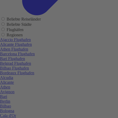
Beliebte Reiseländer
Beliebte Städte
Flughäfen
Regionen
Ajaccio Flughafen
Alicante Flughafen
Athen Flughafen
Barcelona Flughafen
Bari Flughafen
Belgrad Flughafen
Bilbao Flughafen
Bordeaux Flughafen
Alcudia
Alicante
Athen
Avignon
Bari
Berlin
Bilbao
Bologna
Cala d'Or