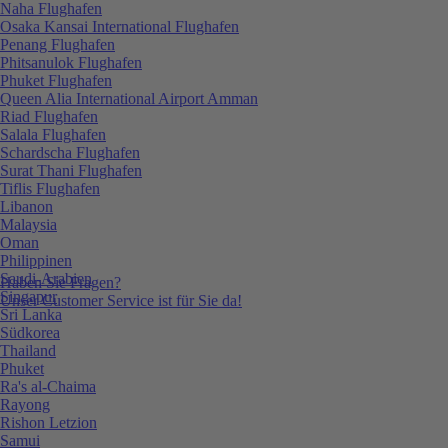
Naha Flughafen
Osaka Kansai International Flughafen
Penang Flughafen
Phitsanulok Flughafen
Phuket Flughafen
Queen Alia International Airport Amman
Riad Flughafen
Salala Flughafen
Schardscha Flughafen
Surat Thani Flughafen
Tiflis Flughafen
Libanon
Malaysia
Oman
Philippinen
Saudi-Arabien
Haben Sie Fragen?
Singapur
Unser Customer Service ist für Sie da!
Sri Lanka
Südkorea
Thailand
Phuket
Ra's al-Chaima
Rayong
Rishon Letzion
Samui