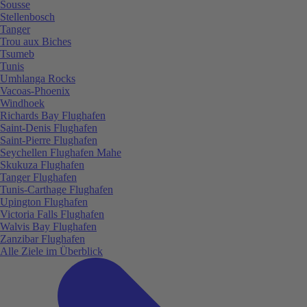
Sousse
Stellenbosch
Tanger
Trou aux Biches
Tsumeb
Tunis
Umhlanga Rocks
Vacoas-Phoenix
Windhoek
Richards Bay Flughafen
Saint-Denis Flughafen
Saint-Pierre Flughafen
Seychellen Flughafen Mahe
Skukuza Flughafen
Tanger Flughafen
Tunis-Carthage Flughafen
Upington Flughafen
Victoria Falls Flughafen
Walvis Bay Flughafen
Zanzibar Flughafen
Alle Ziele im Überblick