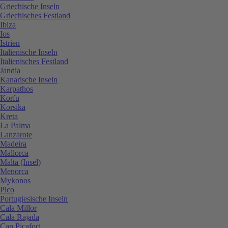
Griechische Inseln
Griechisches Festland
Ibiza
Ios
Istrien
Italienische Inseln
Italienisches Festland
Jandia
Kanarische Inseln
Karpathos
Korfu
Korsika
Kreta
La Palma
Lanzarote
Madeira
Mallorca
Malta (Insel)
Menorca
Mykonos
Pico
Portugiesische Inseln
Cala Millor
Cala Rajada
Can Picafort