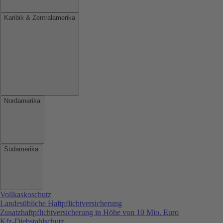
Karibik & Zentralamerika
Nordamerika
Südamerika
Vollkaskoschutz
Landesübliche Haftpflichtversicherung
Zusatzhaftpflichtversicherung in Höhe von 10 Mio. Euro
Kfz-Diebstahlschutz