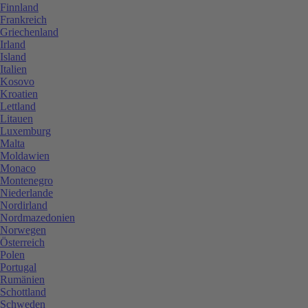
Finnland
Frankreich
Griechenland
Irland
Island
Italien
Kosovo
Kroatien
Lettland
Litauen
Luxemburg
Malta
Moldawien
Monaco
Montenegro
Niederlande
Nordirland
Nordmazedonien
Norwegen
Österreich
Polen
Portugal
Rumänien
Schottland
Schweden