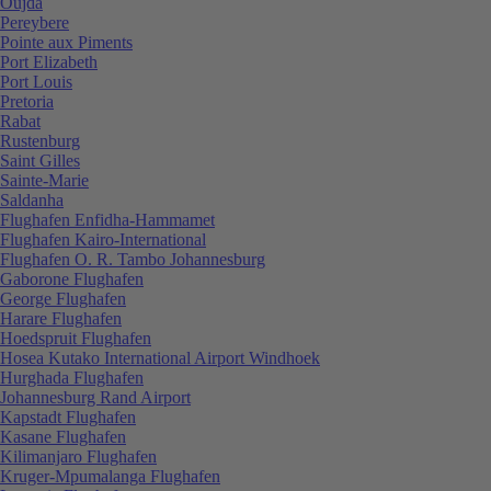
Oujda
Pereybere
Pointe aux Piments
Port Elizabeth
Port Louis
Pretoria
Rabat
Rustenburg
Saint Gilles
Sainte-Marie
Saldanha
Flughafen Enfidha-Hammamet
Flughafen Kairo-International
Flughafen O. R. Tambo Johannesburg
Gaborone Flughafen
George Flughafen
Harare Flughafen
Hoedspruit Flughafen
Hosea Kutako International Airport Windhoek
Hurghada Flughafen
Johannesburg Rand Airport
Kapstadt Flughafen
Kasane Flughafen
Kilimanjaro Flughafen
Kruger-Mpumalanga Flughafen