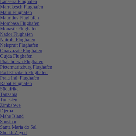
Lanseria Flughafen
Marrakesch Flughafen
Maun Flughafen
Mauritius Flughafen
Mombasa Flughafen
Monastir Flughafen
Nador Flughafen
Nairobi Flughafen
Nelspruit Flughafen
Ouarzazate Flughafen
Oujda Flughafen
Phalaborwa Flughafen
Pietermaritzburg Flughafen
Port Elizabeth Flughafen
Praia Intl. Flughafen
Rabat Flughafen
Südafrika
Tanzania
Tunesien
Zimbabwe
Djerba
Mahe Island
Sansibar
Santa Maria do Sal
Sheikh Zayed