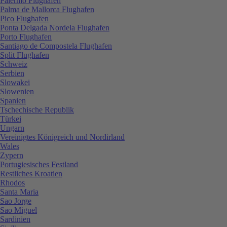
Palermo Flughafen
Palma de Mallorca Flughafen
Pico Flughafen
Ponta Delgada Nordela Flughafen
Porto Flughafen
Santiago de Compostela Flughafen
Split Flughafen
Schweiz
Serbien
Slowakei
Slowenien
Spanien
Tschechische Republik
Türkei
Ungarn
Vereinigtes Königreich und Nordirland
Wales
Zypern
Portugiesisches Festland
Restliches Kroatien
Rhodos
Santa Maria
Sao Jorge
Sao Miguel
Sardinien