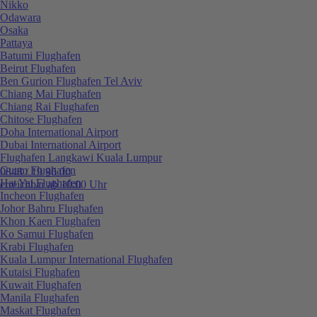
Nikko
Odawara
Osaka
Pattaya
Batumi Flughafen
Beirut Flughafen
Ben Gurion Flughafen Tel Aviv
Chiang Mai Flughafen
Chiang Rai Flughafen
Chitose Flughafen
Doha International Airport
Dubai International Airport
Flughafen Langkawi Kuala Lumpur
Guam Flughafen
0848 / 19 96 00
Hat Yai Flughafen
erreichbar ab 10:00 Uhr
Incheon Flughafen
Johor Bahru Flughafen
Khon Kaen Flughafen
Ko Samui Flughafen
Krabi Flughafen
Kuala Lumpur International Flughafen
Kutaisi Flughafen
Kuwait Flughafen
Manila Flughafen
Maskat Flughafen