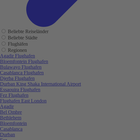
Beliebte Reiseländer
Beliebte Städte
Flughäfen
Regionen
Agadir Flughafen
Bloemfontein Flughafen
Bulawayo Flughafen
Casablanca Flughafen
Djerba Flughafen
Durban King Shaka International Airport
Essaouira Flughafen
Fez Flughafen
Flughafen East London
Agadir
Bel Ombre
Bethlehem
Bloemfontein
Casablanca
Durban