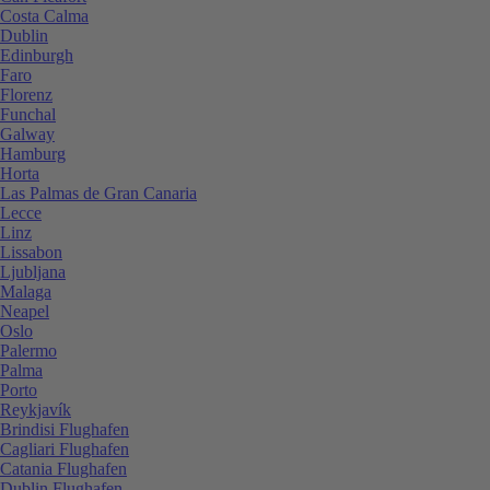
Costa Calma
Dublin
Edinburgh
Faro
Florenz
Funchal
Galway
Hamburg
Horta
Las Palmas de Gran Canaria
Lecce
Linz
Lissabon
Ljubljana
Malaga
Neapel
Oslo
Palermo
Palma
Porto
Reykjavík
Brindisi Flughafen
Cagliari Flughafen
Catania Flughafen
Dublin Flughafen