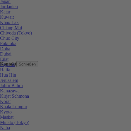
Japan
Jordanien
Katar
Kuwait
Khao Lak
Chiang Mai
Chiyoda (Tokyo)
Chuo City
Fukuoka
Doha
Dubai
Eilat
Kontakt
Fujairah
Schließen
Haifa
Hua Hin
Jerusalem
Johor Bahru
Kanazawa
Kirjat Schmona
Korat
Kuala Lumpur
Kyoto
Maskat
Minato (Tokyo)
Naha