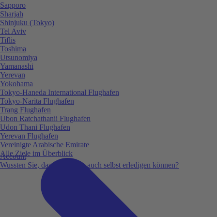
Sapporo
Sharjah
Shinjuku (Tokyo)
Tel Aviv
Tiflis
Toshima
Utsunomiya
Yamanashi
Yerevan
Yokohama
Tokyo-Haneda International Flughafen
Tokyo-Narita Flughafen
Trang Flughafen
Ubon Ratchathanii Flughafen
Udon Thani Flughafen
Yerevan Flughafen
Vereinigte Arabische Emirate
Alle Ziele im Überblick
Account
Wussten Sie, dass Sie vieles auch selbst erledigen können?