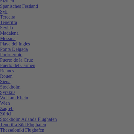
Sizilien
Spanisches Festland
Sylt
Terceira
Teneriffa
Sevilla
Madalena
Messina
Playa del Ingles
Ponta Delgada
Portoferraio
Puerto de la Cruz
Puerto del Carmen
Rennes
Rouen
Siena
Stockholm
Syrakus
Weil am Rhein
Wien
Zagreb
Zürich
Stockholm Arlanda Flughafen
Teneriffa Süd Flughafen
Thessaloniki Flughafen