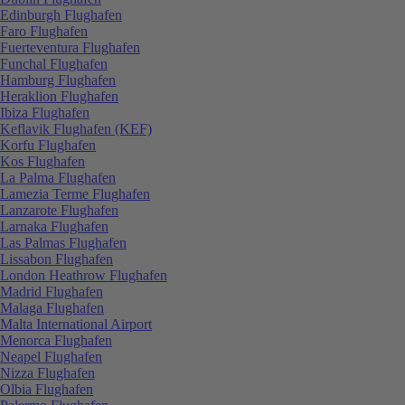
Edinburgh Flughafen
Faro Flughafen
Fuerteventura Flughafen
Funchal Flughafen
Hamburg Flughafen
Heraklion Flughafen
Ibiza Flughafen
Keflavik Flughafen (KEF)
Korfu Flughafen
Kos Flughafen
La Palma Flughafen
Lamezia Terme Flughafen
Lanzarote Flughafen
Larnaka Flughafen
Las Palmas Flughafen
Lissabon Flughafen
London Heathrow Flughafen
Madrid Flughafen
Malaga Flughafen
Malta International Airport
Menorca Flughafen
Neapel Flughafen
Nizza Flughafen
Olbia Flughafen