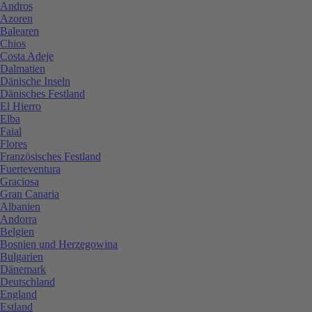
Andros
Azoren
Balearen
Chios
Costa Adeje
Dalmatien
Dänische Inseln
Dänisches Festland
El Hierro
Elba
Faial
Flores
Französisches Festland
Fuerteventura
Graciosa
Gran Canaria
Albanien
Andorra
Belgien
Bosnien und Herzegowina
Bulgarien
Dänemark
Deutschland
England
Estland