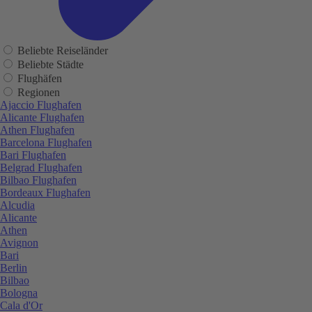
Beliebte Reiseländer
Beliebte Städte
Flughäfen
Regionen
Ajaccio Flughafen
Alicante Flughafen
Athen Flughafen
Barcelona Flughafen
Bari Flughafen
Belgrad Flughafen
Bilbao Flughafen
Bordeaux Flughafen
Alcudia
Alicante
Athen
Avignon
Bari
Berlin
Bilbao
Bologna
Cala d'Or