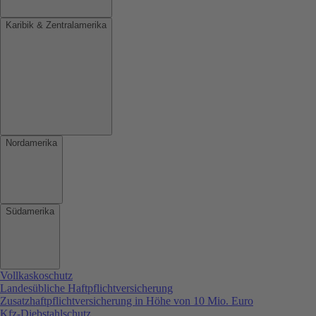
Karibik & Zentralamerika
Nordamerika
Südamerika
Vollkaskoschutz
Landesübliche Haftpflichtversicherung
Zusatzhaftpflichtversicherung in Höhe von 10 Mio. Euro
Kfz-Diebstahlschutz