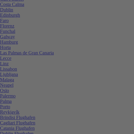
Costa Calma
Dublin
Edinburgh
Faro
Florenz
Funchal
Galway
Hamburg
Horta
Las Palmas de Gran Canaria
Lecce
Linz
Lissabon
Ljubljana
Malaga
Neapel
Oslo
Palermo
Palma
Porto
Reykjavík
Brindisi Flughafen
Cagliari Flughafen
Catania Flughafen
Dublin Flughafen