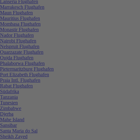
Lanseria Flughafen
Marrakesch Flughafen
Maun Flughafen
Mauritius Flughafen
Mombasa Flughafen
Monastir Flughafen
Nador Flughafen
Nairobi Flughafen
Nelspruit Flughafen
Ouarzazate Flughafen
Oujda Flughafen
Phalaborwa Flughafen
Pietermaritzburg Flughafen
Port Elizabeth Flughafen
Praia Intl. Flughafen
Rabat Flughafen
Südafrika
Tanzania
Tunesien
Zimbabwe
Djerba
Mahe Island
Sansibar
Santa Maria do Sal
Sheikh Zayed