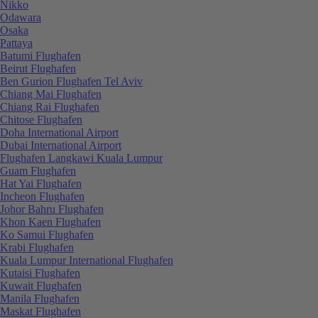
Nikko
Odawara
Osaka
Pattaya
Batumi Flughafen
Beirut Flughafen
Ben Gurion Flughafen Tel Aviv
Chiang Mai Flughafen
Chiang Rai Flughafen
Chitose Flughafen
Doha International Airport
Dubai International Airport
Flughafen Langkawi Kuala Lumpur
Guam Flughafen
Hat Yai Flughafen
Incheon Flughafen
Johor Bahru Flughafen
Khon Kaen Flughafen
Ko Samui Flughafen
Krabi Flughafen
Kuala Lumpur International Flughafen
Kutaisi Flughafen
Kuwait Flughafen
Manila Flughafen
Maskat Flughafen