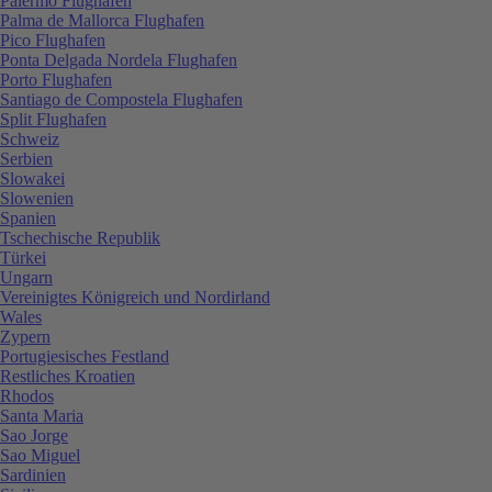
Palermo Flughafen
Palma de Mallorca Flughafen
Pico Flughafen
Ponta Delgada Nordela Flughafen
Porto Flughafen
Santiago de Compostela Flughafen
Split Flughafen
Schweiz
Serbien
Slowakei
Slowenien
Spanien
Tschechische Republik
Türkei
Ungarn
Vereinigtes Königreich und Nordirland
Wales
Zypern
Portugiesisches Festland
Restliches Kroatien
Rhodos
Santa Maria
Sao Jorge
Sao Miguel
Sardinien