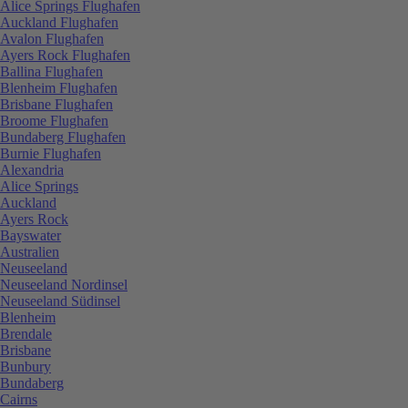
Alice Springs Flughafen
Auckland Flughafen
Avalon Flughafen
Ayers Rock Flughafen
Ballina Flughafen
Blenheim Flughafen
Brisbane Flughafen
Broome Flughafen
Bundaberg Flughafen
Burnie Flughafen
Alexandria
Alice Springs
Auckland
Ayers Rock
Bayswater
Australien
Neuseeland
Neuseeland Nordinsel
Neuseeland Südinsel
Blenheim
Brendale
Brisbane
Bunbury
Bundaberg
Cairns