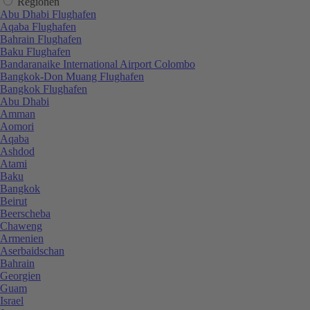
Regionen
Abu Dhabi Flughafen
Aqaba Flughafen
Bahrain Flughafen
Baku Flughafen
Bandaranaike International Airport Colombo
Bangkok-Don Muang Flughafen
Bangkok Flughafen
Abu Dhabi
Amman
Aomori
Aqaba
Ashdod
Atami
Baku
Bangkok
Beirut
Beerscheba
Chaweng
Armenien
Aserbaidschan
Bahrain
Georgien
Guam
Israel