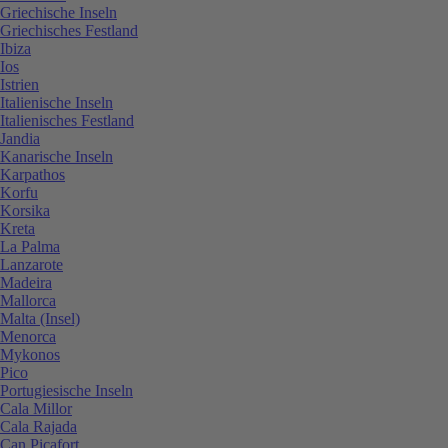
Griechische Inseln
Griechisches Festland
Ibiza
Ios
Istrien
Italienische Inseln
Italienisches Festland
Jandia
Kanarische Inseln
Karpathos
Korfu
Korsika
Kreta
La Palma
Lanzarote
Madeira
Mallorca
Malta (Insel)
Menorca
Mykonos
Pico
Portugiesische Inseln
Cala Millor
Cala Rajada
Can Picafort