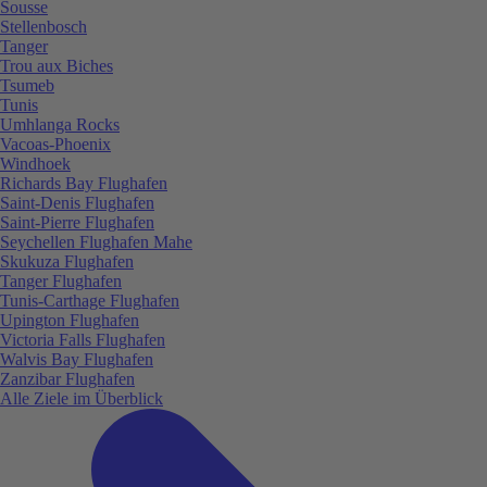
Sousse
Stellenbosch
Tanger
Trou aux Biches
Tsumeb
Tunis
Umhlanga Rocks
Vacoas-Phoenix
Windhoek
Richards Bay Flughafen
Saint-Denis Flughafen
Saint-Pierre Flughafen
Seychellen Flughafen Mahe
Skukuza Flughafen
Tanger Flughafen
Tunis-Carthage Flughafen
Upington Flughafen
Victoria Falls Flughafen
Walvis Bay Flughafen
Zanzibar Flughafen
Alle Ziele im Überblick