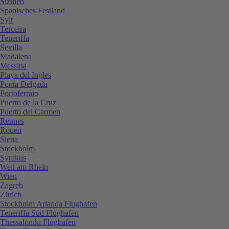
Sizilien
Spanisches Festland
Sylt
Terceira
Teneriffa
Sevilla
Madalena
Messina
Playa del Ingles
Ponta Delgada
Portoferraio
Puerto de la Cruz
Puerto del Carmen
Rennes
Rouen
Siena
Stockholm
Syrakus
Weil am Rhein
Wien
Zagreb
Zürich
Stockholm Arlanda Flughafen
Teneriffa Süd Flughafen
Thessaloniki Flughafen