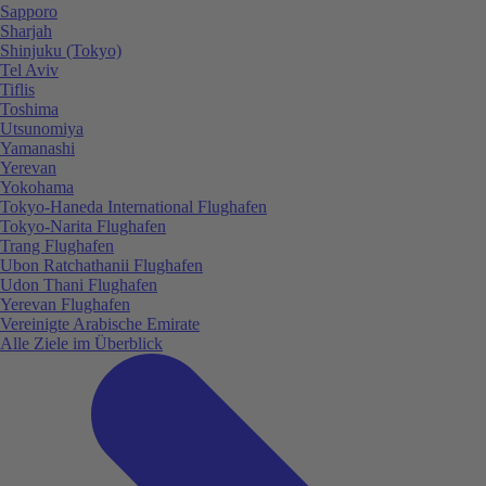
Sapporo
Sharjah
Shinjuku (Tokyo)
Tel Aviv
Tiflis
Toshima
Utsunomiya
Yamanashi
Yerevan
Yokohama
Tokyo-Haneda International Flughafen
Tokyo-Narita Flughafen
Trang Flughafen
Ubon Ratchathanii Flughafen
Udon Thani Flughafen
Yerevan Flughafen
Vereinigte Arabische Emirate
Alle Ziele im Überblick