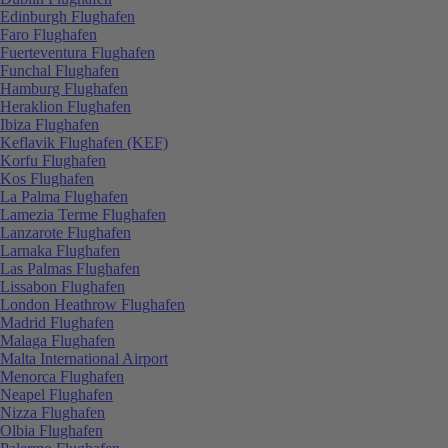
Edinburgh Flughafen
Faro Flughafen
Fuerteventura Flughafen
Funchal Flughafen
Hamburg Flughafen
Heraklion Flughafen
Ibiza Flughafen
Keflavik Flughafen (KEF)
Korfu Flughafen
Kos Flughafen
La Palma Flughafen
Lamezia Terme Flughafen
Lanzarote Flughafen
Larnaka Flughafen
Las Palmas Flughafen
Lissabon Flughafen
London Heathrow Flughafen
Madrid Flughafen
Malaga Flughafen
Malta International Airport
Menorca Flughafen
Neapel Flughafen
Nizza Flughafen
Olbia Flughafen