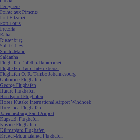
Oujda
Pereybere
Pointe aux Piments
Port Elizabeth
Port Louis
Pretoria
Rabat
Rustenburg
Saint Gilles
Sainte-Marie
Saldanha
Flughafen Enfidha-Hammamet
Flughafen Kairo-International
Flughafen O. R. Tambo Johannesburg
Gaborone Flughafen
George Flughafen
Harare Flughafen
Hoedspruit Flughafen
Hosea Kutako International Airport Windhoek
Hurghada Flughafen
Johannesburg Rand Airport
Kapstadt Flughafen
Kasane Flughafen
Kilimanjaro Flughafen
Kruger-Mpumalanga Flughafen