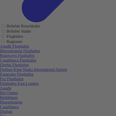
Beliebte Reiseländer
Beliebte Städte
Flughäfen
Regionen
Agadir Flughafen
Bloemfontein Flughafen
Bulawayo Flughafen
Casablanca Flughafen
Djerba Flughafen
Durban King Shaka International Airport
Essaouira Flughafen
Fez Flughafen
Flughafen East London
Agadir
Bel Ombre
Bethlehem
Bloemfontein
Casablanca
Durban