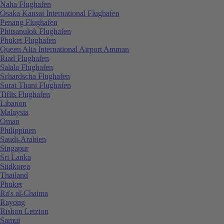
Naha Flughafen
Osaka Kansai International Flughafen
Penang Flughafen
Phitsanulok Flughafen
Phuket Flughafen
Queen Alia International Airport Amman
Riad Flughafen
Salala Flughafen
Schardscha Flughafen
Surat Thani Flughafen
Tiflis Flughafen
Libanon
Malaysia
Oman
Philippinen
Saudi-Arabien
Singapur
Sri Lanka
Südkorea
Thailand
Phuket
Ra's al-Chaima
Rayong
Rishon Letzion
Samui