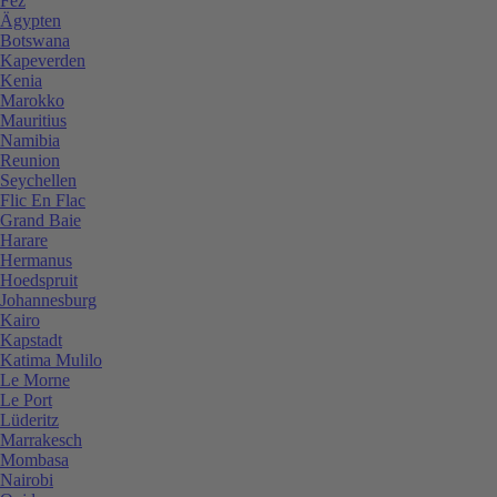
Fez
Ägypten
Botswana
Kapeverden
Kenia
Marokko
Mauritius
Namibia
Reunion
Seychellen
Flic En Flac
Grand Baie
Harare
Hermanus
Hoedspruit
Johannesburg
Kairo
Kapstadt
Katima Mulilo
Le Morne
Le Port
Lüderitz
Marrakesch
Mombasa
Nairobi