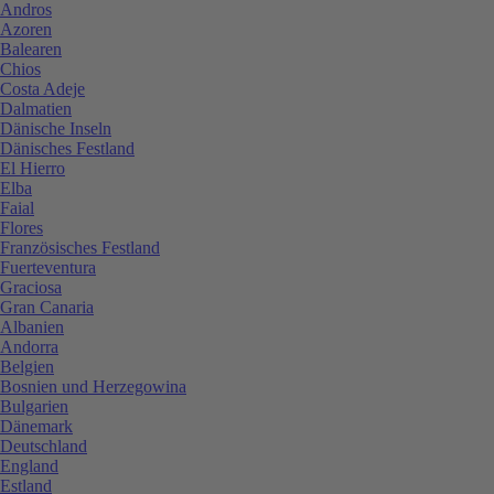
Andros
Azoren
Balearen
Chios
Costa Adeje
Dalmatien
Dänische Inseln
Dänisches Festland
El Hierro
Elba
Faial
Flores
Französisches Festland
Fuerteventura
Graciosa
Gran Canaria
Albanien
Andorra
Belgien
Bosnien und Herzegowina
Bulgarien
Dänemark
Deutschland
England
Estland