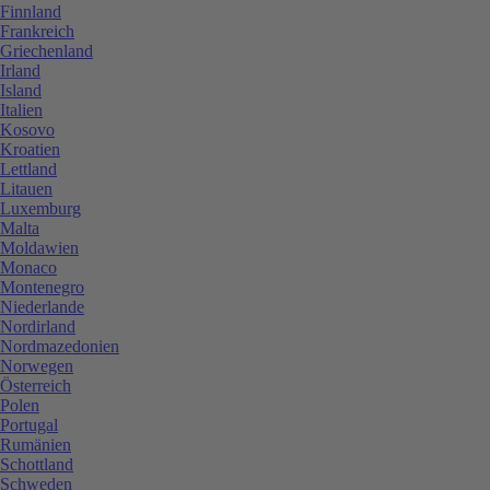
Finnland
Frankreich
Griechenland
Irland
Island
Italien
Kosovo
Kroatien
Lettland
Litauen
Luxemburg
Malta
Moldawien
Monaco
Montenegro
Niederlande
Nordirland
Nordmazedonien
Norwegen
Österreich
Polen
Portugal
Rumänien
Schottland
Schweden