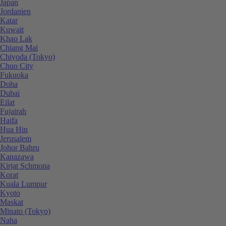
Japan
Jordanien
Katar
Kuwait
Khao Lak
Chiang Mai
Chiyoda (Tokyo)
Chuo City
Fukuoka
Doha
Dubai
Eilat
Fujairah
Haifa
Hua Hin
Jerusalem
Johor Bahru
Kanazawa
Kirjat Schmona
Korat
Kuala Lumpur
Kyoto
Maskat
Minato (Tokyo)
Naha