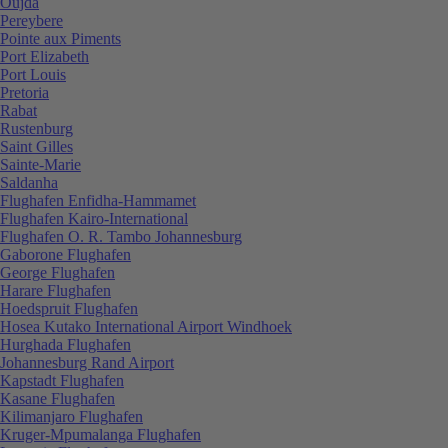
Oujda
Pereybere
Pointe aux Piments
Port Elizabeth
Port Louis
Pretoria
Rabat
Rustenburg
Saint Gilles
Sainte-Marie
Saldanha
Flughafen Enfidha-Hammamet
Flughafen Kairo-International
Flughafen O. R. Tambo Johannesburg
Gaborone Flughafen
George Flughafen
Harare Flughafen
Hoedspruit Flughafen
Hosea Kutako International Airport Windhoek
Hurghada Flughafen
Johannesburg Rand Airport
Kapstadt Flughafen
Kasane Flughafen
Kilimanjaro Flughafen
Kruger-Mpumalanga Flughafen