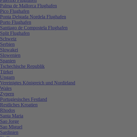
Palermo Flughafen
Palma de Mallorca Flughafen
Pico Flughafen
Ponta Delgada Nordela Flughafen
Porto Flughafen
Santiago de Compostela Flughafen
Split Flughafen
Schweiz
Serbien
Slowakei
Slowenien
Spanien
Tschechische Republik
Türkei
Ungarn
Vereinigtes Königreich und Nordirland
Wales
Zypern
Portugiesisches Festland
Restliches Kroatien
Rhodos
Santa Maria
Sao Jorge
Sao Miguel
Sardinien