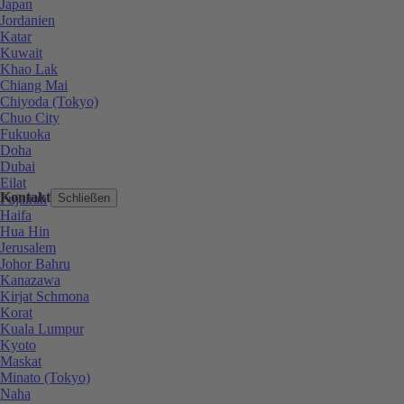
Japan
Jordanien
Katar
Kuwait
Khao Lak
Chiang Mai
Chiyoda (Tokyo)
Chuo City
Fukuoka
Doha
Dubai
Eilat
Kontakt
Fujairah
Schließen
Haifa
Hua Hin
Jerusalem
Johor Bahru
Kanazawa
Kirjat Schmona
Korat
Kuala Lumpur
Kyoto
Maskat
Minato (Tokyo)
Naha