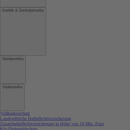
Karibik & Zentralamerika
Nordamerika
Südamerika
Vollkaskoschutz
Landesübliche Haftpflichtversicherung
Zusatzhaftpflichtversicherung in Höhe von 10 Mio. Euro
Kfz-Diebstahlschutz