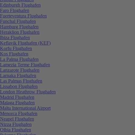
Edinburgh Flughafen
Faro Flughafen
Fuerteventura Flughafen
Funchal Flughafen
Hamburg Flughafen
Heraklion Flughafen
Ibiza Flughafen
Keflavik Flughafen (KEF)
Korfu Flughafen
Kos Flughafen
La Palma Flughafen
Lamezia Terme Flughafen
Lanzarote Flughafen
Larnaka Flughafen
Las Palmas Flughafen
Lissabon Flughafen
London Heathrow Flughafen
Madrid Flughafen
Malaga Flughafen
Malta International Airport
Menorca Flughafen
Neapel Flughafen
Nizza Flughafen
Olbia Flughafen