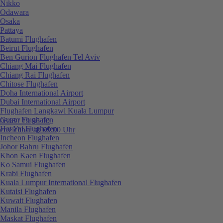
Nikko
Odawara
Osaka
Pattaya
Batumi Flughafen
Beirut Flughafen
Ben Gurion Flughafen Tel Aviv
Chiang Mai Flughafen
Chiang Rai Flughafen
Chitose Flughafen
Doha International Airport
Dubai International Airport
Flughafen Langkawi Kuala Lumpur
Guam Flughafen
0848 / 19 96 00
Hat Yai Flughafen
erreichbar ab 09:00 Uhr
Incheon Flughafen
Johor Bahru Flughafen
Khon Kaen Flughafen
Ko Samui Flughafen
Krabi Flughafen
Kuala Lumpur International Flughafen
Kutaisi Flughafen
Kuwait Flughafen
Manila Flughafen
Maskat Flughafen