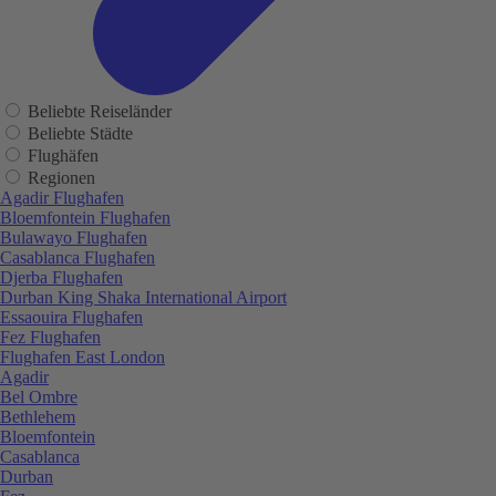
Beliebte Reiseländer
Beliebte Städte
Flughäfen
Regionen
Agadir Flughafen
Bloemfontein Flughafen
Bulawayo Flughafen
Casablanca Flughafen
Djerba Flughafen
Durban King Shaka International Airport
Essaouira Flughafen
Fez Flughafen
Flughafen East London
Agadir
Bel Ombre
Bethlehem
Bloemfontein
Casablanca
Durban