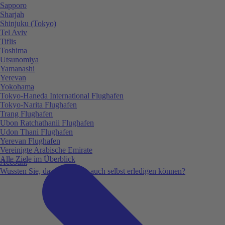
Sapporo
Sharjah
Shinjuku (Tokyo)
Tel Aviv
Tiflis
Toshima
Utsunomiya
Yamanashi
Yerevan
Yokohama
Tokyo-Haneda International Flughafen
Tokyo-Narita Flughafen
Trang Flughafen
Ubon Ratchathanii Flughafen
Udon Thani Flughafen
Yerevan Flughafen
Vereinigte Arabische Emirate
Alle Ziele im Überblick
Account
Wussten Sie, dass Sie vieles auch selbst erledigen können?