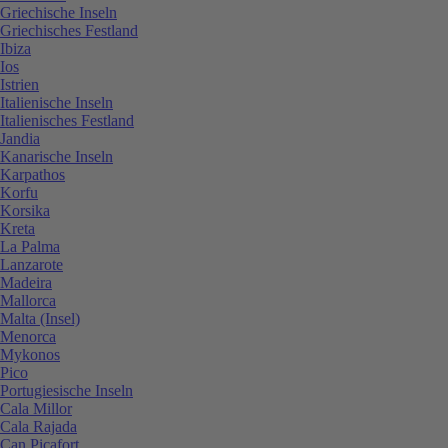
Griechische Inseln
Griechisches Festland
Ibiza
Ios
Istrien
Italienische Inseln
Italienisches Festland
Jandia
Kanarische Inseln
Karpathos
Korfu
Korsika
Kreta
La Palma
Lanzarote
Madeira
Mallorca
Malta (Insel)
Menorca
Mykonos
Pico
Portugiesische Inseln
Cala Millor
Cala Rajada
Can Picafort