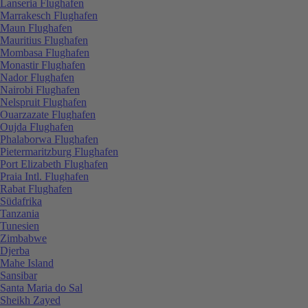
Lanseria Flughafen
Marrakesch Flughafen
Maun Flughafen
Mauritius Flughafen
Mombasa Flughafen
Monastir Flughafen
Nador Flughafen
Nairobi Flughafen
Nelspruit Flughafen
Ouarzazate Flughafen
Oujda Flughafen
Phalaborwa Flughafen
Pietermaritzburg Flughafen
Port Elizabeth Flughafen
Praia Intl. Flughafen
Rabat Flughafen
Südafrika
Tanzania
Tunesien
Zimbabwe
Djerba
Mahe Island
Sansibar
Santa Maria do Sal
Sheikh Zayed