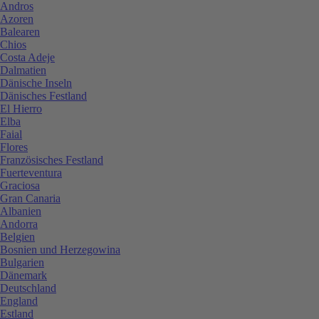
Andros
Azoren
Balearen
Chios
Costa Adeje
Dalmatien
Dänische Inseln
Dänisches Festland
El Hierro
Elba
Faial
Flores
Französisches Festland
Fuerteventura
Graciosa
Gran Canaria
Albanien
Andorra
Belgien
Bosnien und Herzegowina
Bulgarien
Dänemark
Deutschland
England
Estland