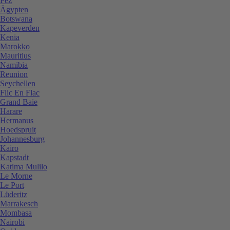
Fez
Ägypten
Botswana
Kapeverden
Kenia
Marokko
Mauritius
Namibia
Reunion
Seychellen
Flic En Flac
Grand Baie
Harare
Hermanus
Hoedspruit
Johannesburg
Kairo
Kapstadt
Katima Mulilo
Le Morne
Le Port
Lüderitz
Marrakesch
Mombasa
Nairobi