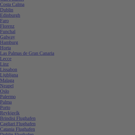
Costa Calma
Dublin
Edinburgh
Faro
Florenz
Funchal
Galway
Hamburg
Horta
Las Palmas de Gran Canaria
Lecce
Linz
Lissabon
Ljubljana
Malaga
Neapel
Oslo
Palermo
Palma
Porto
Reykjavík
Brindisi Flughafen
Cagliari Flughafen
Catania Flughafen
Dublin Flughafen