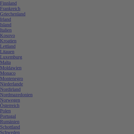
Finnland
Frankreich
Griechenland
Irland
Island
Italien
Kosovo
Kroatien
Lettland
Litauen
Luxemburg
Malta
Moldawien
Monaco
Montenegro
Niederlande
Nordirland
Nordmazedonien
Norwegen
Österreich
Polen
Portugal
Rumänien
Schottland
Schweden