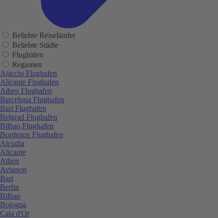
Beliebte Reiseländer
Beliebte Städte
Flughäfen
Regionen
Ajaccio Flughafen
Alicante Flughafen
Athen Flughafen
Barcelona Flughafen
Bari Flughafen
Belgrad Flughafen
Bilbao Flughafen
Bordeaux Flughafen
Alcudia
Alicante
Athen
Avignon
Bari
Berlin
Bilbao
Bologna
Cala d'Or