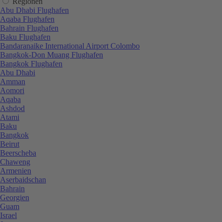
Regionen
Abu Dhabi Flughafen
Aqaba Flughafen
Bahrain Flughafen
Baku Flughafen
Bandaranaike International Airport Colombo
Bangkok-Don Muang Flughafen
Bangkok Flughafen
Abu Dhabi
Amman
Aomori
Aqaba
Ashdod
Atami
Baku
Bangkok
Beirut
Beerscheba
Chaweng
Armenien
Aserbaidschan
Bahrain
Georgien
Guam
Israel