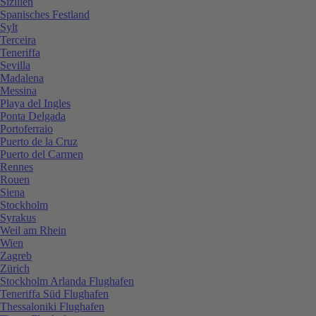
Sizilien
Spanisches Festland
Sylt
Terceira
Teneriffa
Sevilla
Madalena
Messina
Playa del Ingles
Ponta Delgada
Portoferraio
Puerto de la Cruz
Puerto del Carmen
Rennes
Rouen
Siena
Stockholm
Syrakus
Weil am Rhein
Wien
Zagreb
Zürich
Stockholm Arlanda Flughafen
Teneriffa Süd Flughafen
Thessaloniki Flughafen