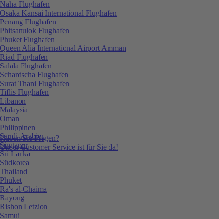
Naha Flughafen
Osaka Kansai International Flughafen
Penang Flughafen
Phitsanulok Flughafen
Phuket Flughafen
Queen Alia International Airport Amman
Riad Flughafen
Salala Flughafen
Schardscha Flughafen
Surat Thani Flughafen
Tiflis Flughafen
Libanon
Malaysia
Oman
Philippinen
Saudi-Arabien
Haben Sie Fragen?
Singapur
Unser Customer Service ist für Sie da!
Sri Lanka
Südkorea
Thailand
Phuket
Ra's al-Chaima
Rayong
Rishon Letzion
Samui