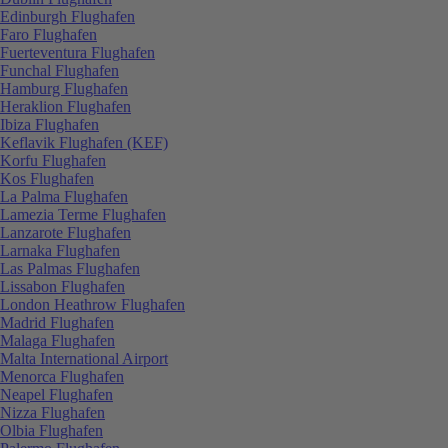
Edinburgh Flughafen
Faro Flughafen
Fuerteventura Flughafen
Funchal Flughafen
Hamburg Flughafen
Heraklion Flughafen
Ibiza Flughafen
Keflavik Flughafen (KEF)
Korfu Flughafen
Kos Flughafen
La Palma Flughafen
Lamezia Terme Flughafen
Lanzarote Flughafen
Larnaka Flughafen
Las Palmas Flughafen
Lissabon Flughafen
London Heathrow Flughafen
Madrid Flughafen
Malaga Flughafen
Malta International Airport
Menorca Flughafen
Neapel Flughafen
Nizza Flughafen
Olbia Flughafen