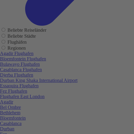
Beliebte Reiseländer
Beliebte Städte
Flughäfen
Regionen
Agadir Flughafen
Bloemfontein Flughafen
Bulawayo Flughafen
Casablanca Flughafen
Djerba Flughafen
Durban King Shaka International Airport
Essaouira Flughafen
Fez Flughafen
Flughafen East London
Agadir
Bel Ombre
Bethlehem
Bloemfontein
Casablanca
Durban