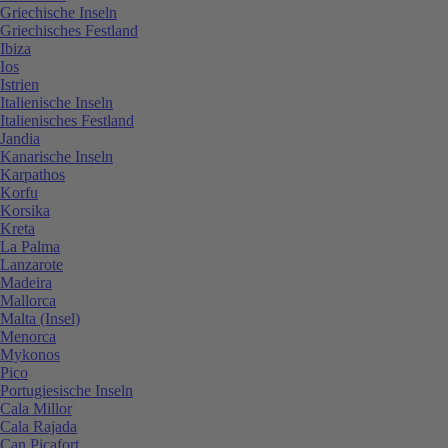
Griechische Inseln
Griechisches Festland
Ibiza
Ios
Istrien
Italienische Inseln
Italienisches Festland
Jandia
Kanarische Inseln
Karpathos
Korfu
Korsika
Kreta
La Palma
Lanzarote
Madeira
Mallorca
Malta (Insel)
Menorca
Mykonos
Pico
Portugiesische Inseln
Cala Millor
Cala Rajada
Can Picafort