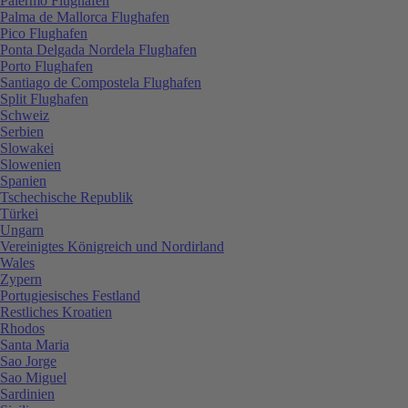
Palermo Flughafen
Palma de Mallorca Flughafen
Pico Flughafen
Ponta Delgada Nordela Flughafen
Porto Flughafen
Santiago de Compostela Flughafen
Split Flughafen
Schweiz
Serbien
Slowakei
Slowenien
Spanien
Tschechische Republik
Türkei
Ungarn
Vereinigtes Königreich und Nordirland
Wales
Zypern
Portugiesisches Festland
Restliches Kroatien
Rhodos
Santa Maria
Sao Jorge
Sao Miguel
Sardinien