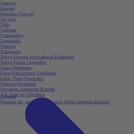
Sapporo
Sharjah
Shinjuku (Tokyo)
Tel Aviv
Tiflis
Toshima
Utsunomiya
Yamanashi
Yerevan
Yokohama
Tokyo-Haneda International Flughafen
Tokyo-Narita Flughafen
Trang Flughafen
Ubon Ratchathanii Flughafen
Udon Thani Flughafen
Yerevan Flughafen
Vereinigte Arabische Emirate
Alle Ziele im Überblick
Account
Wussten Sie, dass Sie vieles auch selbst erledigen können?