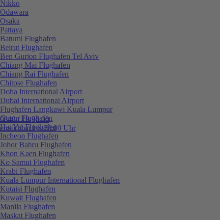
Nikko
Odawara
Osaka
Pattaya
Batumi Flughafen
Beirut Flughafen
Ben Gurion Flughafen Tel Aviv
Chiang Mai Flughafen
Chiang Rai Flughafen
Chitose Flughafen
Doha International Airport
Dubai International Airport
Flughafen Langkawi Kuala Lumpur
Guam Flughafen
0848 / 19 96 00
Hat Yai Flughafen
erreichbar bis 20:00 Uhr
Incheon Flughafen
Johor Bahru Flughafen
Khon Kaen Flughafen
Ko Samui Flughafen
Krabi Flughafen
Kuala Lumpur International Flughafen
Kutaisi Flughafen
Kuwait Flughafen
Manila Flughafen
Maskat Flughafen