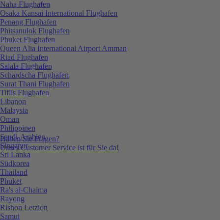
Naha Flughafen
Osaka Kansai International Flughafen
Penang Flughafen
Phitsanulok Flughafen
Phuket Flughafen
Queen Alia International Airport Amman
Riad Flughafen
Salala Flughafen
Schardscha Flughafen
Surat Thani Flughafen
Tiflis Flughafen
Libanon
Malaysia
Oman
Philippinen
Saudi-Arabien
Haben Sie Fragen?
Singapur
Unser Customer Service ist für Sie da!
Sri Lanka
Südkorea
Thailand
Phuket
Ra's al-Chaima
Rayong
Rishon Letzion
Samui