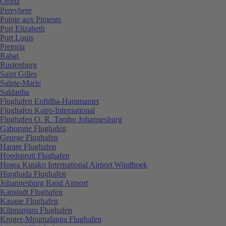
Oujda
Pereybere
Pointe aux Piments
Port Elizabeth
Port Louis
Pretoria
Rabat
Rustenburg
Saint Gilles
Sainte-Marie
Saldanha
Flughafen Enfidha-Hammamet
Flughafen Kairo-International
Flughafen O. R. Tambo Johannesburg
Gaborone Flughafen
George Flughafen
Harare Flughafen
Hoedspruit Flughafen
Hosea Kutako International Airport Windhoek
Hurghada Flughafen
Johannesburg Rand Airport
Kapstadt Flughafen
Kasane Flughafen
Kilimanjaro Flughafen
Kruger-Mpumalanga Flughafen