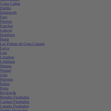
Costa Calma
Dublin
Edinburgh
Faro
Florenz
Funchal
Galway
Hamburg
Horta
Las Palmas de Gran Canaria
Lecce
Linz
Lissabon
Ljubljana
Malaga
Neapel
Oslo
Palermo
Palma
Porto
Reykjavík
Brindisi Flughafen
Cagliari Flughafen
Catania Flughafen
Dublin Flughafen