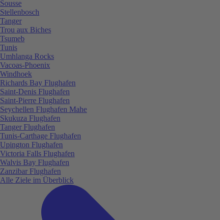
Sousse
Stellenbosch
Tanger
Trou aux Biches
Tsumeb
Tunis
Umhlanga Rocks
Vacoas-Phoenix
Windhoek
Richards Bay Flughafen
Saint-Denis Flughafen
Saint-Pierre Flughafen
Seychellen Flughafen Mahe
Skukuza Flughafen
Tanger Flughafen
Tunis-Carthage Flughafen
Upington Flughafen
Victoria Falls Flughafen
Walvis Bay Flughafen
Zanzibar Flughafen
Alle Ziele im Überblick