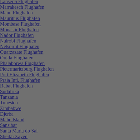
Lanseria Flughafen
Marrakesch Flughafen
Maun Flughafen
Mauritius Flughafen
Mombasa Flughafen
Monastir Flughafen
Nador Flughafen
Nairobi Flughafen
Nelspruit Flughafen
Ouarzazate Flughafen
Oujda Flughafen
Phalaborwa Flughafen
Pietermaritzburg Flughafen
Port Elizabeth Flughafen
Praia Intl. Flughafen
Rabat Flughafen
Südafrika
Tanzania
Tunesien
Zimbabwe
Djerba
Mahe Island
Sansibar
Santa Maria do Sal
Sheikh Zayed