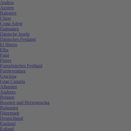
Andros
Azoren
Balearen
Chios
Costa Adeje
Dalmatien
Dänische Inseln
Dänisches Festland
El Hierro
Elba
Faial
Flores
Französisches Festland
Fuerteventura
Graciosa
Gran Canaria
Albanien
Andorra
Belgien
Bosnien und Herzegowina
Bulgarien
Dänemark
Deutschland
England
Estland