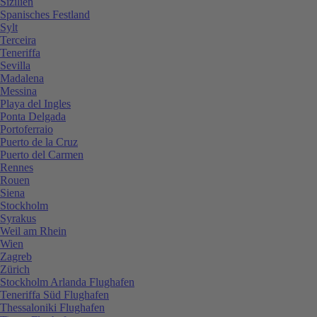
Sizilien
Spanisches Festland
Sylt
Terceira
Teneriffa
Sevilla
Madalena
Messina
Playa del Ingles
Ponta Delgada
Portoferraio
Puerto de la Cruz
Puerto del Carmen
Rennes
Rouen
Siena
Stockholm
Syrakus
Weil am Rhein
Wien
Zagreb
Zürich
Stockholm Arlanda Flughafen
Teneriffa Süd Flughafen
Thessaloniki Flughafen