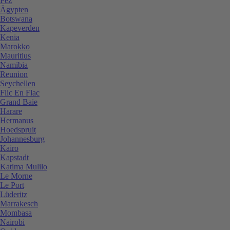
Fez
Ägypten
Botswana
Kapeverden
Kenia
Marokko
Mauritius
Namibia
Reunion
Seychellen
Flic En Flac
Grand Baie
Harare
Hermanus
Hoedspruit
Johannesburg
Kairo
Kapstadt
Katima Mulilo
Le Morne
Le Port
Lüderitz
Marrakesch
Mombasa
Nairobi