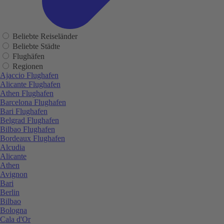
Beliebte Reiseländer
Beliebte Städte
Flughäfen
Regionen
Ajaccio Flughafen
Alicante Flughafen
Athen Flughafen
Barcelona Flughafen
Bari Flughafen
Belgrad Flughafen
Bilbao Flughafen
Bordeaux Flughafen
Alcudia
Alicante
Athen
Avignon
Bari
Berlin
Bilbao
Bologna
Cala d'Or