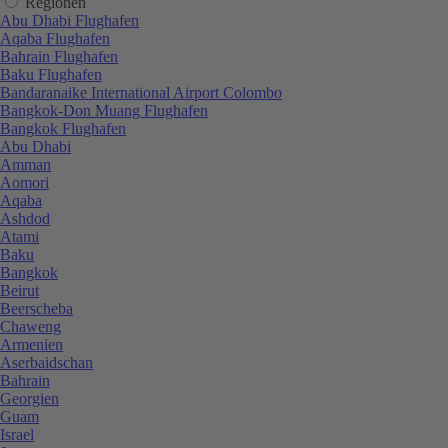
Regionen
Abu Dhabi Flughafen
Aqaba Flughafen
Bahrain Flughafen
Baku Flughafen
Bandaranaike International Airport Colombo
Bangkok-Don Muang Flughafen
Bangkok Flughafen
Abu Dhabi
Amman
Aomori
Aqaba
Ashdod
Atami
Baku
Bangkok
Beirut
Beerscheba
Chaweng
Armenien
Aserbaidschan
Bahrain
Georgien
Guam
Israel