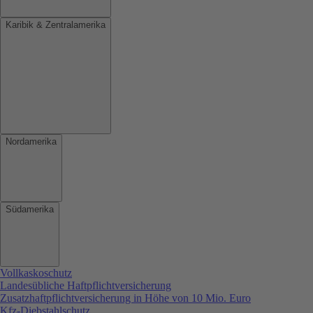
Karibik & Zentralamerika
Nordamerika
Südamerika
Vollkaskoschutz
Landesübliche Haftpflichtversicherung
Zusatzhaftpflichtversicherung in Höhe von 10 Mio. Euro
Kfz-Diebstahlschutz