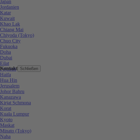
Japan
Jordanien
Katar
Kuwait
Khao Lak
Chiang Mai
Chiyoda (Tokyo)
Chuo City
Fukuoka
Doha
Dubai
Eilat
Kontakt
Fujairah
Schließen
Haifa
Hua Hin
Jerusalem
Johor Bahru
Kanazawa
Kirjat Schmona
Korat
Kuala Lumpur
Kyoto
Maskat
Minato (Tokyo)
Naha