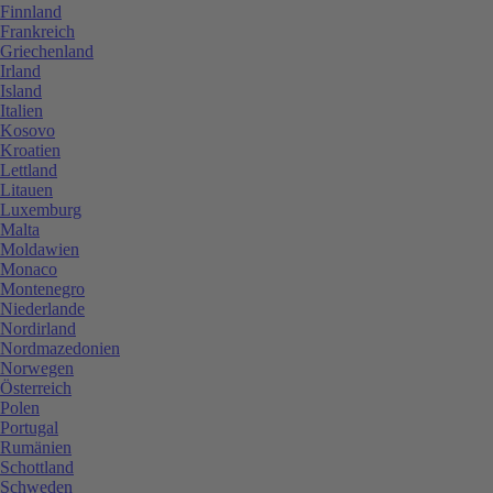
Finnland
Frankreich
Griechenland
Irland
Island
Italien
Kosovo
Kroatien
Lettland
Litauen
Luxemburg
Malta
Moldawien
Monaco
Montenegro
Niederlande
Nordirland
Nordmazedonien
Norwegen
Österreich
Polen
Portugal
Rumänien
Schottland
Schweden