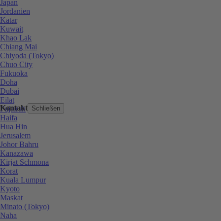
Japan
Jordanien
Katar
Kuwait
Khao Lak
Chiang Mai
Chiyoda (Tokyo)
Chuo City
Fukuoka
Doha
Dubai
Eilat
Kontakt
Fujairah
Schließen
Haifa
Hua Hin
Jerusalem
Johor Bahru
Kanazawa
Kirjat Schmona
Korat
Kuala Lumpur
Kyoto
Maskat
Minato (Tokyo)
Naha