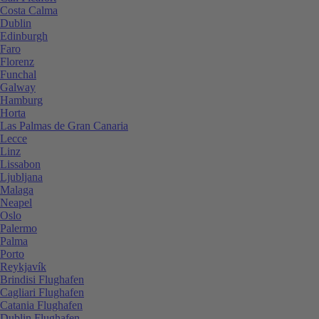
Costa Calma
Dublin
Edinburgh
Faro
Florenz
Funchal
Galway
Hamburg
Horta
Las Palmas de Gran Canaria
Lecce
Linz
Lissabon
Ljubljana
Malaga
Neapel
Oslo
Palermo
Palma
Porto
Reykjavík
Brindisi Flughafen
Cagliari Flughafen
Catania Flughafen
Dublin Flughafen