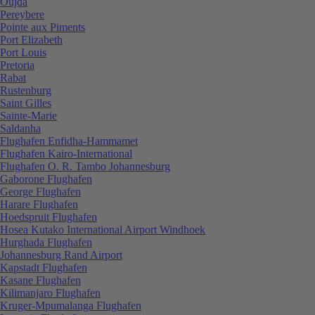
Oujda
Pereybere
Pointe aux Piments
Port Elizabeth
Port Louis
Pretoria
Rabat
Rustenburg
Saint Gilles
Sainte-Marie
Saldanha
Flughafen Enfidha-Hammamet
Flughafen Kairo-International
Flughafen O. R. Tambo Johannesburg
Gaborone Flughafen
George Flughafen
Harare Flughafen
Hoedspruit Flughafen
Hosea Kutako International Airport Windhoek
Hurghada Flughafen
Johannesburg Rand Airport
Kapstadt Flughafen
Kasane Flughafen
Kilimanjaro Flughafen
Kruger-Mpumalanga Flughafen