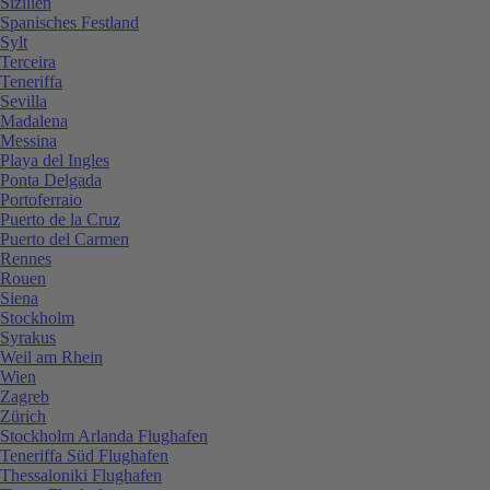
Sizilien
Spanisches Festland
Sylt
Terceira
Teneriffa
Sevilla
Madalena
Messina
Playa del Ingles
Ponta Delgada
Portoferraio
Puerto de la Cruz
Puerto del Carmen
Rennes
Rouen
Siena
Stockholm
Syrakus
Weil am Rhein
Wien
Zagreb
Zürich
Stockholm Arlanda Flughafen
Teneriffa Süd Flughafen
Thessaloniki Flughafen