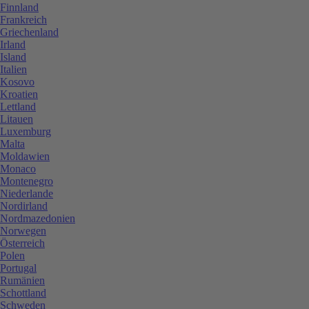
Finnland
Frankreich
Griechenland
Irland
Island
Italien
Kosovo
Kroatien
Lettland
Litauen
Luxemburg
Malta
Moldawien
Monaco
Montenegro
Niederlande
Nordirland
Nordmazedonien
Norwegen
Österreich
Polen
Portugal
Rumänien
Schottland
Schweden