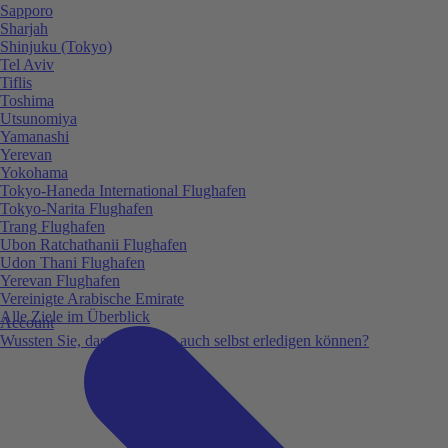
Sapporo
Sharjah
Shinjuku (Tokyo)
Tel Aviv
Tiflis
Toshima
Utsunomiya
Yamanashi
Yerevan
Yokohama
Tokyo-Haneda International Flughafen
Tokyo-Narita Flughafen
Trang Flughafen
Ubon Ratchathanii Flughafen
Udon Thani Flughafen
Yerevan Flughafen
Vereinigte Arabische Emirate
Alle Ziele im Überblick
Account
Wussten Sie, dass Sie vieles auch selbst erledigen können?