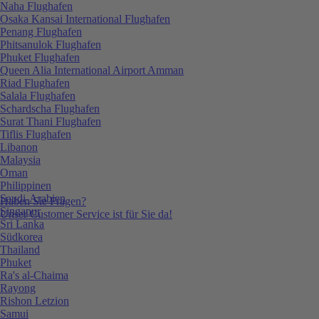
Naha Flughafen
Osaka Kansai International Flughafen
Penang Flughafen
Phitsanulok Flughafen
Phuket Flughafen
Queen Alia International Airport Amman
Riad Flughafen
Salala Flughafen
Schardscha Flughafen
Surat Thani Flughafen
Tiflis Flughafen
Libanon
Malaysia
Oman
Philippinen
Saudi-Arabien
Haben Sie Fragen?
Singapur
Unser Customer Service ist für Sie da!
Sri Lanka
Südkorea
Thailand
Phuket
Ra's al-Chaima
Rayong
Rishon Letzion
Samui