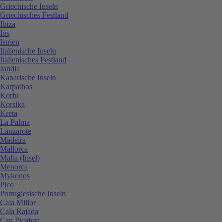
Griechische Inseln
Griechisches Festland
Ibiza
Ios
Istrien
Italienische Inseln
Italienisches Festland
Jandia
Kanarische Inseln
Karpathos
Korfu
Korsika
Kreta
La Palma
Lanzarote
Madeira
Mallorca
Malta (Insel)
Menorca
Mykonos
Pico
Portugiesische Inseln
Cala Millor
Cala Rajada
Can Picafort