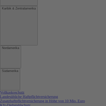
Karibik & Zentralamerika
Nordamerika
Südamerika
Vollkaskoschutz
Landesübliche Haftpflichtversicherung
Zusatzhaftpflichtversicherung in Höhe von 10 Mio. Euro
Kfz-Diebstahlschutz