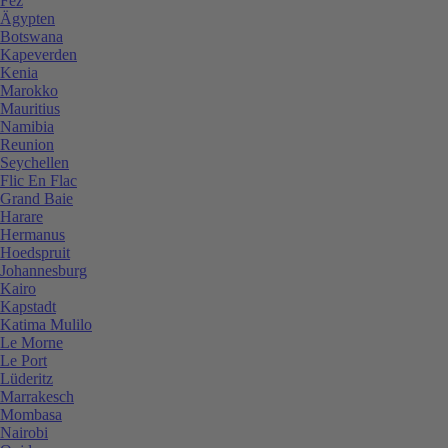
Fez
Ägypten
Botswana
Kapeverden
Kenia
Marokko
Mauritius
Namibia
Reunion
Seychellen
Flic En Flac
Grand Baie
Harare
Hermanus
Hoedspruit
Johannesburg
Kairo
Kapstadt
Katima Mulilo
Le Morne
Le Port
Lüderitz
Marrakesch
Mombasa
Nairobi