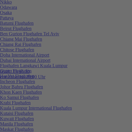
Nikko
Odawara
Osaka
Pattaya
Batumi Flughafen
Beirut Flughafen
Ben Gurion Flughafen Tel Aviv
Chiang Mai Flughafen
Chiang Rai Flughafen
Chitose Flughafen
Doha International Airport
Dubai International Airport
Flughafen Langkawi Kuala Lumpur
Guam Flughafen
0848 / 19 96 00
Hat Yai Flughafen
erreichbar bis 20:00 Uhr
Incheon Flughafen
Johor Bahru Flughafen
Khon Kaen Flughafen
Ko Samui Flughafen
Krabi Flughafen
Kuala Lumpur International Flughafen
Kutaisi Flughafen
Kuwait Flughafen
Manila Flughafen
Maskat Flughafen