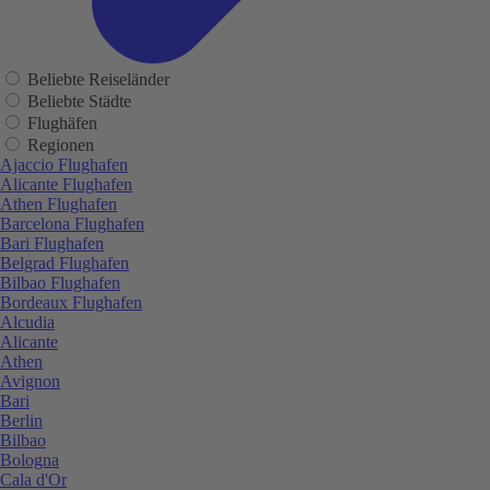
Beliebte Reiseländer
Beliebte Städte
Flughäfen
Regionen
Ajaccio Flughafen
Alicante Flughafen
Athen Flughafen
Barcelona Flughafen
Bari Flughafen
Belgrad Flughafen
Bilbao Flughafen
Bordeaux Flughafen
Alcudia
Alicante
Athen
Avignon
Bari
Berlin
Bilbao
Bologna
Cala d'Or