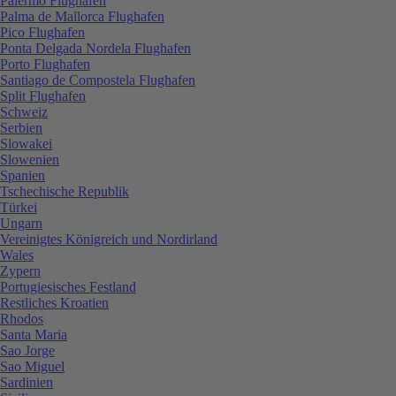
Palermo Flughafen
Palma de Mallorca Flughafen
Pico Flughafen
Ponta Delgada Nordela Flughafen
Porto Flughafen
Santiago de Compostela Flughafen
Split Flughafen
Schweiz
Serbien
Slowakei
Slowenien
Spanien
Tschechische Republik
Türkei
Ungarn
Vereinigtes Königreich und Nordirland
Wales
Zypern
Portugiesisches Festland
Restliches Kroatien
Rhodos
Santa Maria
Sao Jorge
Sao Miguel
Sardinien