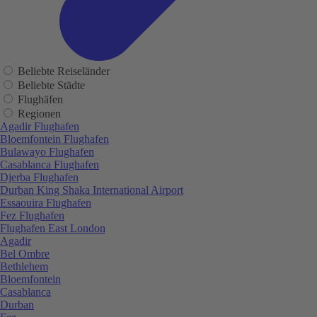
Beliebte Reiseländer
Beliebte Städte
Flughäfen
Regionen
Agadir Flughafen
Bloemfontein Flughafen
Bulawayo Flughafen
Casablanca Flughafen
Djerba Flughafen
Durban King Shaka International Airport
Essaouira Flughafen
Fez Flughafen
Flughafen East London
Agadir
Bel Ombre
Bethlehem
Bloemfontein
Casablanca
Durban