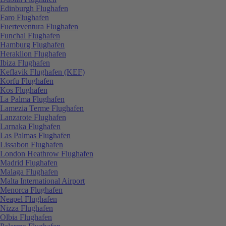
Edinburgh Flughafen
Faro Flughafen
Fuerteventura Flughafen
Funchal Flughafen
Hamburg Flughafen
Heraklion Flughafen
Ibiza Flughafen
Keflavik Flughafen (KEF)
Korfu Flughafen
Kos Flughafen
La Palma Flughafen
Lamezia Terme Flughafen
Lanzarote Flughafen
Larnaka Flughafen
Las Palmas Flughafen
Lissabon Flughafen
London Heathrow Flughafen
Madrid Flughafen
Malaga Flughafen
Malta International Airport
Menorca Flughafen
Neapel Flughafen
Nizza Flughafen
Olbia Flughafen