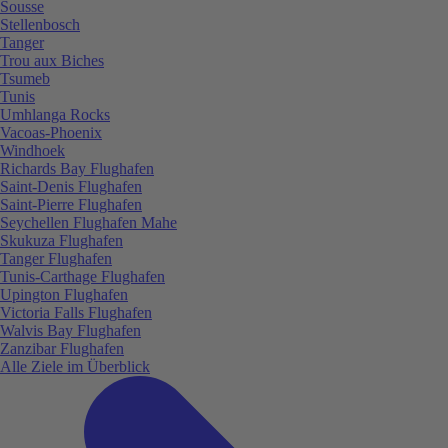
Sousse
Stellenbosch
Tanger
Trou aux Biches
Tsumeb
Tunis
Umhlanga Rocks
Vacoas-Phoenix
Windhoek
Richards Bay Flughafen
Saint-Denis Flughafen
Saint-Pierre Flughafen
Seychellen Flughafen Mahe
Skukuza Flughafen
Tanger Flughafen
Tunis-Carthage Flughafen
Upington Flughafen
Victoria Falls Flughafen
Walvis Bay Flughafen
Zanzibar Flughafen
Alle Ziele im Überblick