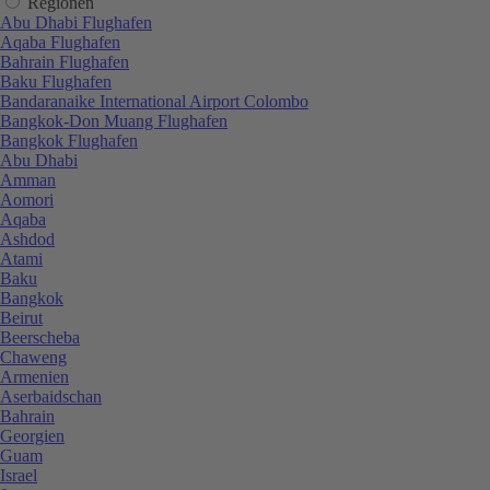
Regionen
Abu Dhabi Flughafen
Aqaba Flughafen
Bahrain Flughafen
Baku Flughafen
Bandaranaike International Airport Colombo
Bangkok-Don Muang Flughafen
Bangkok Flughafen
Abu Dhabi
Amman
Aomori
Aqaba
Ashdod
Atami
Baku
Bangkok
Beirut
Beerscheba
Chaweng
Armenien
Aserbaidschan
Bahrain
Georgien
Guam
Israel