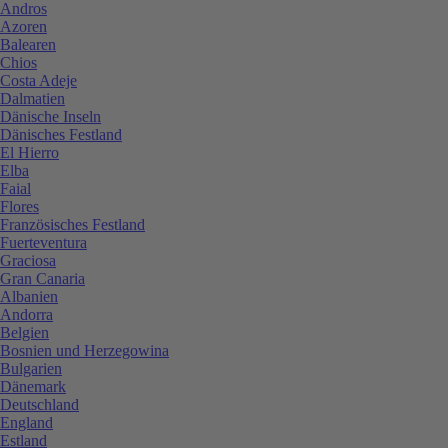
Andros
Azoren
Balearen
Chios
Costa Adeje
Dalmatien
Dänische Inseln
Dänisches Festland
El Hierro
Elba
Faial
Flores
Französisches Festland
Fuerteventura
Graciosa
Gran Canaria
Albanien
Andorra
Belgien
Bosnien und Herzegowina
Bulgarien
Dänemark
Deutschland
England
Estland