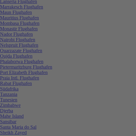
Lanseria Flughafen
Marrakesch Flughafen
Maun Flughafen
Mauritius Flughafen
Mombasa Flughafen
Monastir Flughafen
Nador Flughafen
Nairobi Flughafen
Nelspruit Flughafen
Ouarzazate Flughafen
Oujda Flughafen
Phalaborwa Flughafen
Pietermaritzburg Flughafen
Port Elizabeth Flughafen
Praia Intl. Flughafen
Rabat Flughafen
Südafrika
Tanzania
Tunesien
Zimbabwe
Djerba
Mahe Island
Sansibar
Santa Maria do Sal
Sheikh Zayed