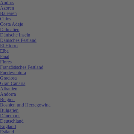
Andros
Azoren
Balearen
Chios
Costa Adeje
Dalmatien
Dänische Inseln
Dänisches Festland
El Hierro
Elba
Faial
Flores
Französisches Festland
Fuerteventura
Graciosa
Gran Canaria
Albanien
Andorra
Belgien
Bosnien und Herzegowina
Bulgarien
Dänemark
Deutschland
England
Estland