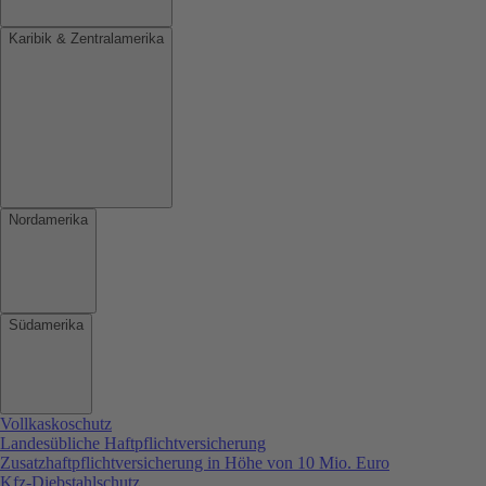
Karibik & Zentralamerika
Nordamerika
Südamerika
Vollkaskoschutz
Landesübliche Haftpflichtversicherung
Zusatzhaftpflichtversicherung in Höhe von 10 Mio. Euro
Kfz-Diebstahlschutz