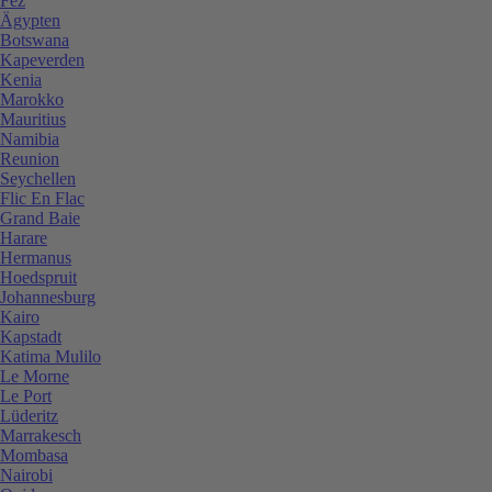
Fez
Ägypten
Botswana
Kapeverden
Kenia
Marokko
Mauritius
Namibia
Reunion
Seychellen
Flic En Flac
Grand Baie
Harare
Hermanus
Hoedspruit
Johannesburg
Kairo
Kapstadt
Katima Mulilo
Le Morne
Le Port
Lüderitz
Marrakesch
Mombasa
Nairobi