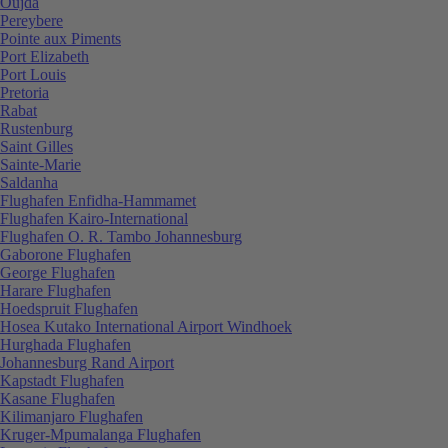
Oujda
Pereybere
Pointe aux Piments
Port Elizabeth
Port Louis
Pretoria
Rabat
Rustenburg
Saint Gilles
Sainte-Marie
Saldanha
Flughafen Enfidha-Hammamet
Flughafen Kairo-International
Flughafen O. R. Tambo Johannesburg
Gaborone Flughafen
George Flughafen
Harare Flughafen
Hoedspruit Flughafen
Hosea Kutako International Airport Windhoek
Hurghada Flughafen
Johannesburg Rand Airport
Kapstadt Flughafen
Kasane Flughafen
Kilimanjaro Flughafen
Kruger-Mpumalanga Flughafen