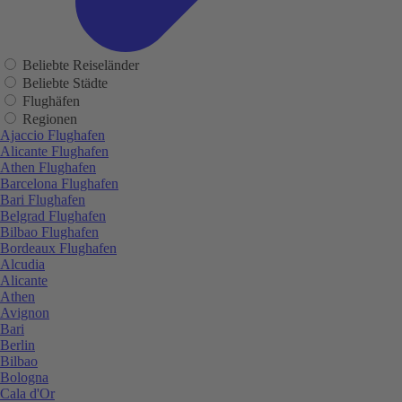
Beliebte Reiseländer
Beliebte Städte
Flughäfen
Regionen
Ajaccio Flughafen
Alicante Flughafen
Athen Flughafen
Barcelona Flughafen
Bari Flughafen
Belgrad Flughafen
Bilbao Flughafen
Bordeaux Flughafen
Alcudia
Alicante
Athen
Avignon
Bari
Berlin
Bilbao
Bologna
Cala d'Or