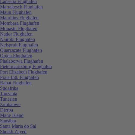
Lanseria Flughafen
Marrakesch Flughafen
Maun Flughafen
Mauritius Flughafen
Mombasa Flughafen
Monastir Flughafen
Nador Flughafen
Nairobi Flughafen
Nelspruit Flughafen
Ouarzazate Flughafen
Oujda Flughafen
Phalaborwa Flughafen
Pietermaritzburg Flughafen
Port Elizabeth Flughafen
Praia Intl. Flughafen
Rabat Flughafen
Südafrika
Tanzania
Tunesien
Zimbabwe
Djerba
Mahe Island
Sansibar
Santa Maria do Sal
Sheikh Zayed