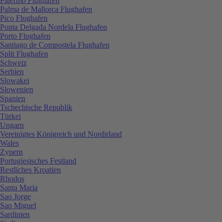
Palermo Flughafen
Palma de Mallorca Flughafen
Pico Flughafen
Ponta Delgada Nordela Flughafen
Porto Flughafen
Santiago de Compostela Flughafen
Split Flughafen
Schweiz
Serbien
Slowakei
Slowenien
Spanien
Tschechische Republik
Türkei
Ungarn
Vereinigtes Königreich und Nordirland
Wales
Zypern
Portugiesisches Festland
Restliches Kroatien
Rhodos
Santa Maria
Sao Jorge
Sao Miguel
Sardinien