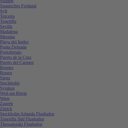
Sizilien
Spanisches Festland
Sylt
Terceira
Teneriffa
Sevilla
Madalena
Messina
Playa del Ingles
Ponta Delgada
Portoferraio
Puerto de la Cruz
Puerto del Carmen
Rennes
Rouen
Siena
Stockholm
Syrakus
Weil am Rhein
Wien
Zagreb
Zürich
Stockholm Arlanda Flughafen
Teneriffa Süd Flughafen
Thessaloniki Flughafen