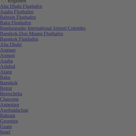
Regionen
Abu Dhabi Flughafen
Aqaba Flughafen
Bahrain Flughafen
Baku Flughafen
Bandaranaike International Airport Colombo
Bangkok-Don Muang Flughafen
Bangkok Flughafen
Abu Dhabi
Amman
Aomori
Aqaba
Ashdod
Atami
Baku
Bangkok
Beirut
Beerscheba
Chaweng
Armenien
Aserbaidschan
Bahrain
Georgien
Guam
Israel