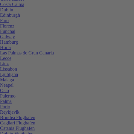
Costa Calma
Dublin
Edinburgh
Faro
Florenz
Funchal
Galway
Hamburg
Horta
Las Palmas de Gran Canaria
Lecce
Linz
Lissabon
Ljubljana
Malaga
Neapel
Oslo
Palermo
Palma
Porto
Reykjavík
Brindisi Flughafen
Cagliari Flughafen
Catania Flughafen
Dublin Flughafen