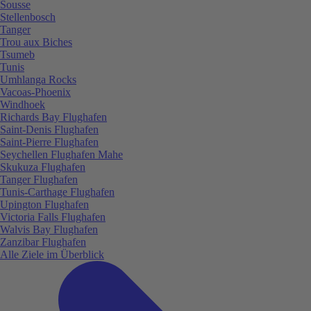
Sousse
Stellenbosch
Tanger
Trou aux Biches
Tsumeb
Tunis
Umhlanga Rocks
Vacoas-Phoenix
Windhoek
Richards Bay Flughafen
Saint-Denis Flughafen
Saint-Pierre Flughafen
Seychellen Flughafen Mahe
Skukuza Flughafen
Tanger Flughafen
Tunis-Carthage Flughafen
Upington Flughafen
Victoria Falls Flughafen
Walvis Bay Flughafen
Zanzibar Flughafen
Alle Ziele im Überblick