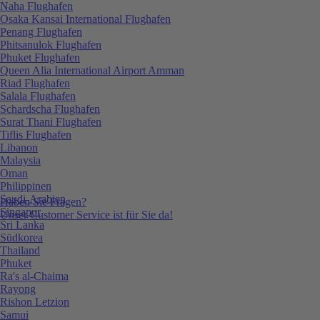
Naha Flughafen
Osaka Kansai International Flughafen
Penang Flughafen
Phitsanulok Flughafen
Phuket Flughafen
Queen Alia International Airport Amman
Riad Flughafen
Salala Flughafen
Schardscha Flughafen
Surat Thani Flughafen
Tiflis Flughafen
Libanon
Malaysia
Oman
Philippinen
Saudi-Arabien
Haben Sie Fragen?
Singapur
Unser Customer Service ist für Sie da!
Sri Lanka
Südkorea
Thailand
Phuket
Ra's al-Chaima
Rayong
Rishon Letzion
Samui