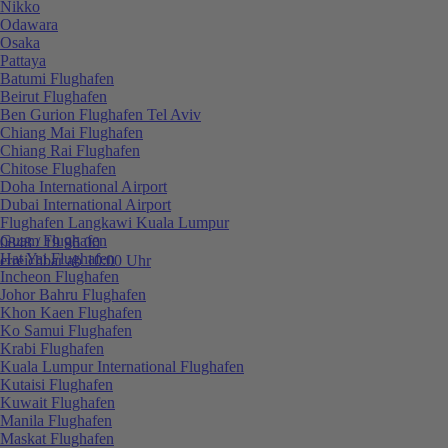
Nikko
Odawara
Osaka
Pattaya
Batumi Flughafen
Beirut Flughafen
Ben Gurion Flughafen Tel Aviv
Chiang Mai Flughafen
Chiang Rai Flughafen
Chitose Flughafen
Doha International Airport
Dubai International Airport
Flughafen Langkawi Kuala Lumpur
Guam Flughafen
0848 / 19 96 00
Hat Yai Flughafen
erreichbar ab 10:00 Uhr
Incheon Flughafen
Johor Bahru Flughafen
Khon Kaen Flughafen
Ko Samui Flughafen
Krabi Flughafen
Kuala Lumpur International Flughafen
Kutaisi Flughafen
Kuwait Flughafen
Manila Flughafen
Maskat Flughafen