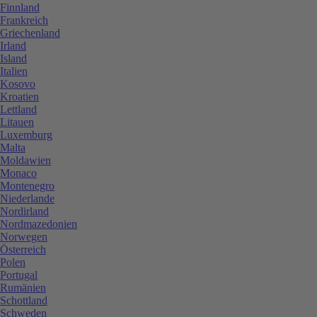
Finnland
Frankreich
Griechenland
Irland
Island
Italien
Kosovo
Kroatien
Lettland
Litauen
Luxemburg
Malta
Moldawien
Monaco
Montenegro
Niederlande
Nordirland
Nordmazedonien
Norwegen
Österreich
Polen
Portugal
Rumänien
Schottland
Schweden