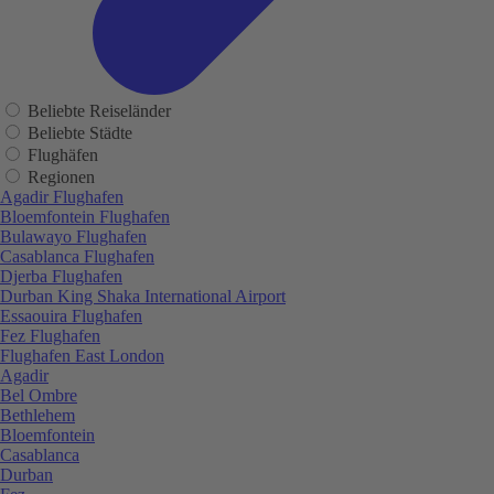
Beliebte Reiseländer
Beliebte Städte
Flughäfen
Regionen
Agadir Flughafen
Bloemfontein Flughafen
Bulawayo Flughafen
Casablanca Flughafen
Djerba Flughafen
Durban King Shaka International Airport
Essaouira Flughafen
Fez Flughafen
Flughafen East London
Agadir
Bel Ombre
Bethlehem
Bloemfontein
Casablanca
Durban