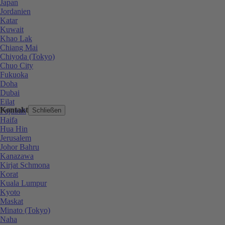
Japan
Jordanien
Katar
Kuwait
Khao Lak
Chiang Mai
Chiyoda (Tokyo)
Chuo City
Fukuoka
Doha
Dubai
Eilat
Kontakt
Fujairah
Schließen
Haifa
Hua Hin
Jerusalem
Johor Bahru
Kanazawa
Kirjat Schmona
Korat
Kuala Lumpur
Kyoto
Maskat
Minato (Tokyo)
Naha