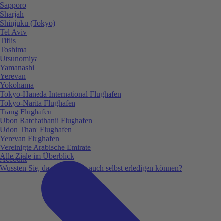
Sapporo
Sharjah
Shinjuku (Tokyo)
Tel Aviv
Tiflis
Toshima
Utsunomiya
Yamanashi
Yerevan
Yokohama
Tokyo-Haneda International Flughafen
Tokyo-Narita Flughafen
Trang Flughafen
Ubon Ratchathanii Flughafen
Udon Thani Flughafen
Yerevan Flughafen
Vereinigte Arabische Emirate
Alle Ziele im Überblick
Account
Wussten Sie, dass Sie vieles auch selbst erledigen können?