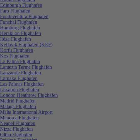
Edinburgh Flughafen
Faro Flughafen
Fuerteventura Flughafen
Funchal Flughafen
Hamburg Flughafen
Heraklion Flughafen
Ibiza Flughafen
Keflavik Flughafen (KEF)
Korfu Flughafen
Kos Flughafen
La Palma Flughafen
Lamezia Terme Flughafen
Lanzarote Flughafen
Larnaka Flughafen
Las Palmas Flughafen
Lissabon Flughafen
London Heathrow Flughafen
Madrid Flughafen
Malaga Flughafen
Malta International Airport
Menorca Flughafen
Neapel Flughafen
Nizza Flughafen
Olbia Flughafen