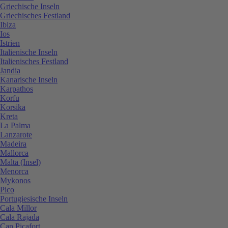
Griechische Inseln
Griechisches Festland
Ibiza
Ios
Istrien
Italienische Inseln
Italienisches Festland
Jandia
Kanarische Inseln
Karpathos
Korfu
Korsika
Kreta
La Palma
Lanzarote
Madeira
Mallorca
Malta (Insel)
Menorca
Mykonos
Pico
Portugiesische Inseln
Cala Millor
Cala Rajada
Can Picafort