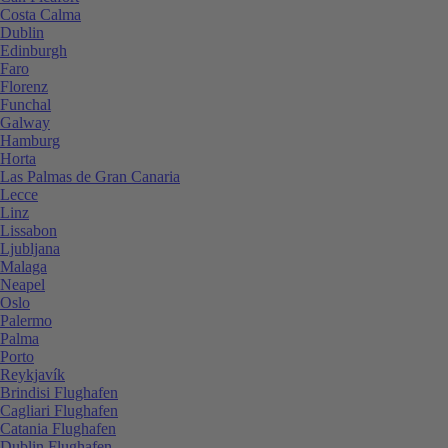
Costa Calma
Dublin
Edinburgh
Faro
Florenz
Funchal
Galway
Hamburg
Horta
Las Palmas de Gran Canaria
Lecce
Linz
Lissabon
Ljubljana
Malaga
Neapel
Oslo
Palermo
Palma
Porto
Reykjavík
Brindisi Flughafen
Cagliari Flughafen
Catania Flughafen
Dublin Flughafen