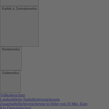
Karibik & Zentralamerika
Nordamerika
Südamerika
Vollkaskoschutz
Landesübliche Haftpflichtversicherung
Zusatzhaftpflichtversicherung in Höhe von 10 Mio. Euro
Kfz-Diebstahlschutz