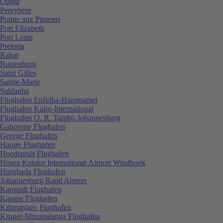
Oujda
Pereybere
Pointe aux Piments
Port Elizabeth
Port Louis
Pretoria
Rabat
Rustenburg
Saint Gilles
Sainte-Marie
Saldanha
Flughafen Enfidha-Hammamet
Flughafen Kairo-International
Flughafen O. R. Tambo Johannesburg
Gaborone Flughafen
George Flughafen
Harare Flughafen
Hoedspruit Flughafen
Hosea Kutako International Airport Windhoek
Hurghada Flughafen
Johannesburg Rand Airport
Kapstadt Flughafen
Kasane Flughafen
Kilimanjaro Flughafen
Kruger-Mpumalanga Flughafen