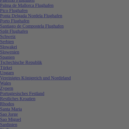
Palermo Flughafen
Palma de Mallorca Flughafen
Pico Flughafen
Ponta Delgada Nordela Flughafen
Porto Flughafen
Santiago de Compostela Flughafen
Split Flughafen
Schweiz
Serbien
Slowakei
Slowenien
Spanien
Tschechische Republik
Türkei
Ungarn
Vereinigtes Königreich und Nordirland
Wales
Zypern
Portugiesisches Festland
Restliches Kroatien
Rhodos
Santa Maria
Sao Jorge
Sao Miguel
Sardinien