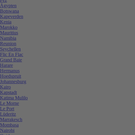
Fez
Ägypten
Botswana
Kapeverden
Kenia
Marokko
Mauritius
Namibia
Reunion
Seychellen
Flic En Flac
Grand Baie
Harare
Hermanus
Hoedspruit
Johannesburg
Kairo
Kapstadt
Katima Mulilo
Le Morne
Le Port
Lüderitz
Marrakesch
Mombasa
Nairobi