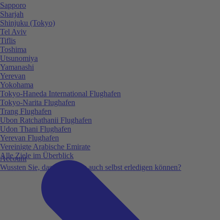
Sapporo
Sharjah
Shinjuku (Tokyo)
Tel Aviv
Tiflis
Toshima
Utsunomiya
Yamanashi
Yerevan
Yokohama
Tokyo-Haneda International Flughafen
Tokyo-Narita Flughafen
Trang Flughafen
Ubon Ratchathanii Flughafen
Udon Thani Flughafen
Yerevan Flughafen
Vereinigte Arabische Emirate
Alle Ziele im Überblick
Account
Wussten Sie, dass Sie vieles auch selbst erledigen können?