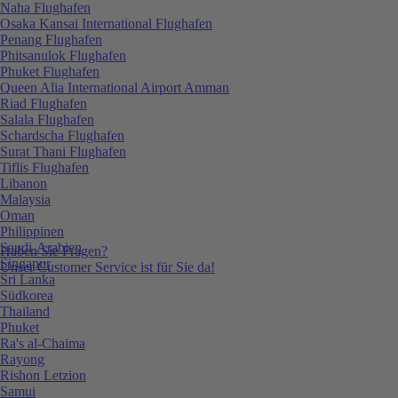
Naha Flughafen
Osaka Kansai International Flughafen
Penang Flughafen
Phitsanulok Flughafen
Phuket Flughafen
Queen Alia International Airport Amman
Riad Flughafen
Salala Flughafen
Schardscha Flughafen
Surat Thani Flughafen
Tiflis Flughafen
Libanon
Malaysia
Oman
Philippinen
Saudi-Arabien
Haben Sie Fragen?
Singapur
Unser Customer Service ist für Sie da!
Sri Lanka
Südkorea
Thailand
Phuket
Ra's al-Chaima
Rayong
Rishon Letzion
Samui