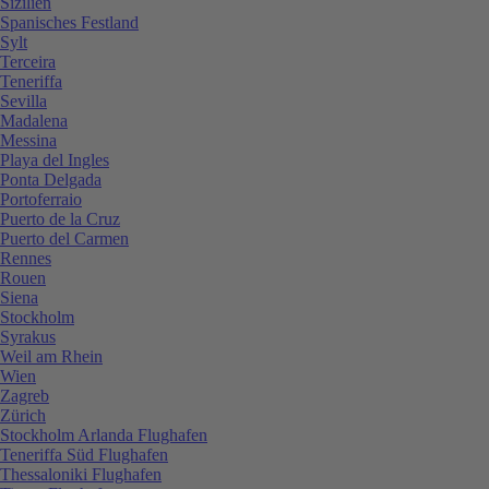
Sizilien
Spanisches Festland
Sylt
Terceira
Teneriffa
Sevilla
Madalena
Messina
Playa del Ingles
Ponta Delgada
Portoferraio
Puerto de la Cruz
Puerto del Carmen
Rennes
Rouen
Siena
Stockholm
Syrakus
Weil am Rhein
Wien
Zagreb
Zürich
Stockholm Arlanda Flughafen
Teneriffa Süd Flughafen
Thessaloniki Flughafen