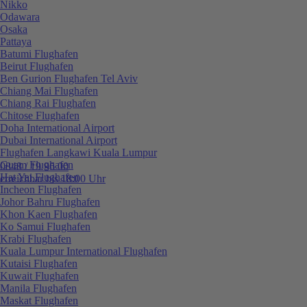
Nikko
Odawara
Osaka
Pattaya
Batumi Flughafen
Beirut Flughafen
Ben Gurion Flughafen Tel Aviv
Chiang Mai Flughafen
Chiang Rai Flughafen
Chitose Flughafen
Doha International Airport
Dubai International Airport
Flughafen Langkawi Kuala Lumpur
Guam Flughafen
0848 / 19 96 00
Hat Yai Flughafen
erreichbar bis 18:00 Uhr
Incheon Flughafen
Johor Bahru Flughafen
Khon Kaen Flughafen
Ko Samui Flughafen
Krabi Flughafen
Kuala Lumpur International Flughafen
Kutaisi Flughafen
Kuwait Flughafen
Manila Flughafen
Maskat Flughafen