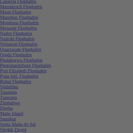
Lanseria Flughafen
Marrakesch Flughafen
Maun Flughafen
Mauritius Flughafen
Mombasa Flughafen
Monastir Flughafen
Nador Flughafen
Nairobi Flughafen
Nelspruit Flughafen
Ouarzazate Flughafen
Oujda Flughafen
Phalaborwa Flughafen
Pietermaritzburg Flughafen
Port Elizabeth Flughafen
Praia Intl. Flughafen
Rabat Flughafen
Südafrika
Tanzania
Tunesien
Zimbabwe
Djerba
Mahe Island
Sansibar
Santa Maria do Sal
Sheikh Zayed