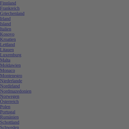
Finnland
Frankreich
Griechenland
Irland
Island
Italien
Kosovo
Kroatien
Lettland
Litauen
Luxemburg
Malta
Moldawien
Monaco
Montenegro
Niederlande
Nordirland
Nordmazedonien
Norwegen
Österreich
Polen
Portugal
Rumänien
Schottland
Schweden