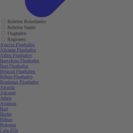
Beliebte Reiseländer
Beliebte Städte
Flughäfen
Regionen
Ajaccio Flughafen
Alicante Flughafen
Athen Flughafen
Barcelona Flughafen
Bari Flughafen
Belgrad Flughafen
Bilbao Flughafen
Bordeaux Flughafen
Alcudia
Alicante
Athen
Avignon
Bari
Berlin
Bilbao
Bologna
Cala d'Or