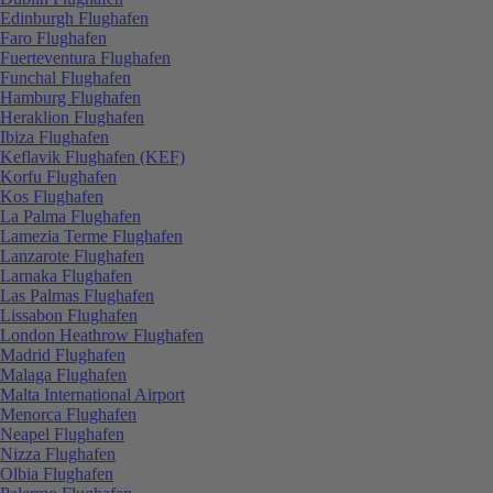
Edinburgh Flughafen
Faro Flughafen
Fuerteventura Flughafen
Funchal Flughafen
Hamburg Flughafen
Heraklion Flughafen
Ibiza Flughafen
Keflavik Flughafen (KEF)
Korfu Flughafen
Kos Flughafen
La Palma Flughafen
Lamezia Terme Flughafen
Lanzarote Flughafen
Larnaka Flughafen
Las Palmas Flughafen
Lissabon Flughafen
London Heathrow Flughafen
Madrid Flughafen
Malaga Flughafen
Malta International Airport
Menorca Flughafen
Neapel Flughafen
Nizza Flughafen
Olbia Flughafen