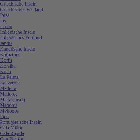
Griechische Inseln
Griechisches Festland
Ibiza
Ios
Istrien
Italienische Inseln
Italienisches Festland
Jandia
Kanarische Inseln
Karpathos
Korfu
Korsika
Kreta
La Palma
Lanzarote
Madeira
Mallorca
Malta (Insel)
Menorca
Mykonos
Pico
Portugiesische Inseln
Cala Millor
Cala Rajada
Can Picafort