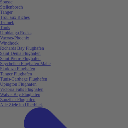
Sousse
Stellenbosch
Tanger
Trou aux Biches
Tsumeb
Tunis
Umhlanga Rocks
Vacoas-Phoenix
Windhoek
Richards Bay Flughafen
Saint-Denis Flughafen
Saint-Pierre Flughafen
Seychellen Flughafen Mahe
Skukuza Flughafen
Tanger Flughafen
Tunis-Carthage Flughafen
Upington Flughafen
Victoria Falls Flughafen
Walvis Bay Flughafen
Zanzibar Flughafen
Alle Ziele im Überblick