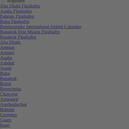
Regionen
Abu Dhabi Flughafen
Aqaba Flughafen
Bahrain Flughafen
Baku Flughafen
Bandaranaike International Airport Colombo
Bangkok-Don Muang Flughafen
Bangkok Flughafen
Abu Dhabi
Amman
Aomori
Aqaba
Ashdod
Atami
Baku
Bangkok
Beirut
Beerscheba
Chaweng
Armenien
Aserbaidschan
Bahrain
Georgien
Guam
Israel