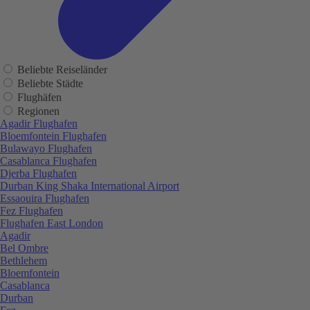
Beliebte Reiseländer
Beliebte Städte
Flughäfen
Regionen
Agadir Flughafen
Bloemfontein Flughafen
Bulawayo Flughafen
Casablanca Flughafen
Djerba Flughafen
Durban King Shaka International Airport
Essaouira Flughafen
Fez Flughafen
Flughafen East London
Agadir
Bel Ombre
Bethlehem
Bloemfontein
Casablanca
Durban