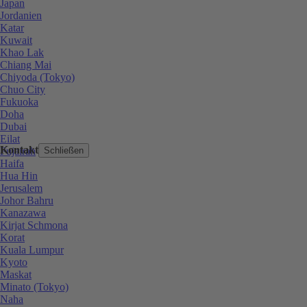
Japan
Jordanien
Katar
Kuwait
Khao Lak
Chiang Mai
Chiyoda (Tokyo)
Chuo City
Fukuoka
Doha
Dubai
Eilat
Kontakt
Fujairah
Schließen
Haifa
Hua Hin
Jerusalem
Johor Bahru
Kanazawa
Kirjat Schmona
Korat
Kuala Lumpur
Kyoto
Maskat
Minato (Tokyo)
Naha