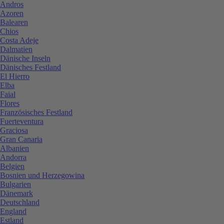
Andros
Azoren
Balearen
Chios
Costa Adeje
Dalmatien
Dänische Inseln
Dänisches Festland
El Hierro
Elba
Faial
Flores
Französisches Festland
Fuerteventura
Graciosa
Gran Canaria
Albanien
Andorra
Belgien
Bosnien und Herzegowina
Bulgarien
Dänemark
Deutschland
England
Estland