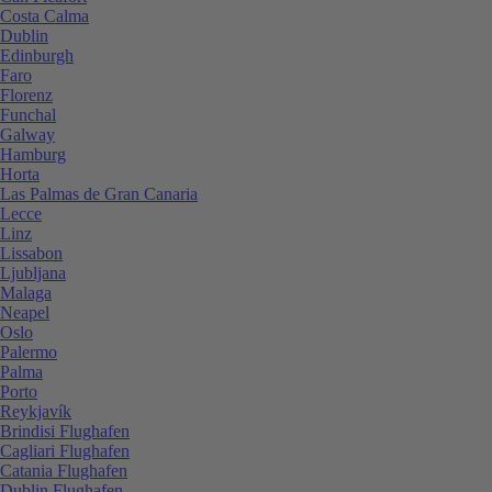
Costa Calma
Dublin
Edinburgh
Faro
Florenz
Funchal
Galway
Hamburg
Horta
Las Palmas de Gran Canaria
Lecce
Linz
Lissabon
Ljubljana
Malaga
Neapel
Oslo
Palermo
Palma
Porto
Reykjavík
Brindisi Flughafen
Cagliari Flughafen
Catania Flughafen
Dublin Flughafen