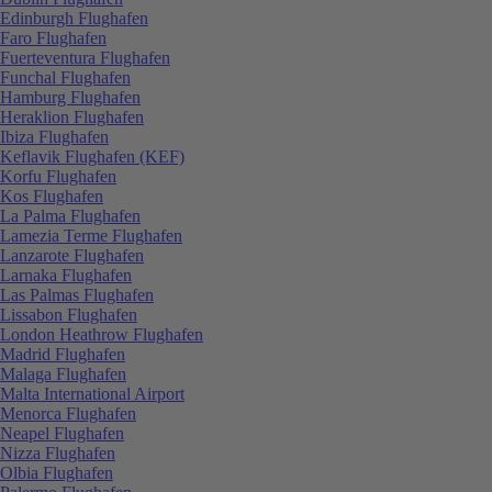
Edinburgh Flughafen
Faro Flughafen
Fuerteventura Flughafen
Funchal Flughafen
Hamburg Flughafen
Heraklion Flughafen
Ibiza Flughafen
Keflavik Flughafen (KEF)
Korfu Flughafen
Kos Flughafen
La Palma Flughafen
Lamezia Terme Flughafen
Lanzarote Flughafen
Larnaka Flughafen
Las Palmas Flughafen
Lissabon Flughafen
London Heathrow Flughafen
Madrid Flughafen
Malaga Flughafen
Malta International Airport
Menorca Flughafen
Neapel Flughafen
Nizza Flughafen
Olbia Flughafen