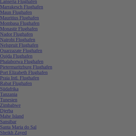
Lanseria Flughafen
Marrakesch Flughafen
Maun Flughafen
Mauritius Flughafen
Mombasa Flughafen
Monastir Flughafen
Nador Flughafen
Nairobi Flughafen
Nelspruit Flughafen
Ouarzazate Flughafen
Oujda Flughafen
Phalaborwa Flughafen
Pietermaritzburg Flughafen
Port Elizabeth Flughafen
Praia Intl. Flughafen
Rabat Flughafen
Südafrika
Tanzania
Tunesien
Zimbabwe
Djerba
Mahe Island
Sansibar
Santa Maria do Sal
Sheikh Zayed