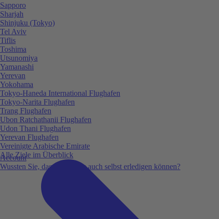
Sapporo
Sharjah
Shinjuku (Tokyo)
Tel Aviv
Tiflis
Toshima
Utsunomiya
Yamanashi
Yerevan
Yokohama
Tokyo-Haneda International Flughafen
Tokyo-Narita Flughafen
Trang Flughafen
Ubon Ratchathanii Flughafen
Udon Thani Flughafen
Yerevan Flughafen
Vereinigte Arabische Emirate
Alle Ziele im Überblick
Account
Wussten Sie, dass Sie vieles auch selbst erledigen können?