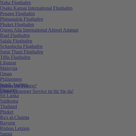
Naha Flughafen
Osaka Kansai International Flughafen
Penang Flughafen
Phitsanulok Flughafen
Phuket Flughafen
Queen Alia International Airport Amman
Riad Flughafen
Salala Flughafen
Schardscha Flughafen
Surat Thani Flughafen
Tiflis Flughafen
Libanon
Malaysia
Oman
Philippinen
Saudi-Arabien
Haben Sie Fragen?
Singapur
Unser Customer Service ist für Sie da!
Sri Lanka
Südkorea
Thailand
Phuket
Ra's al-Chaima
Rayong
Rishon Letzion
Samui