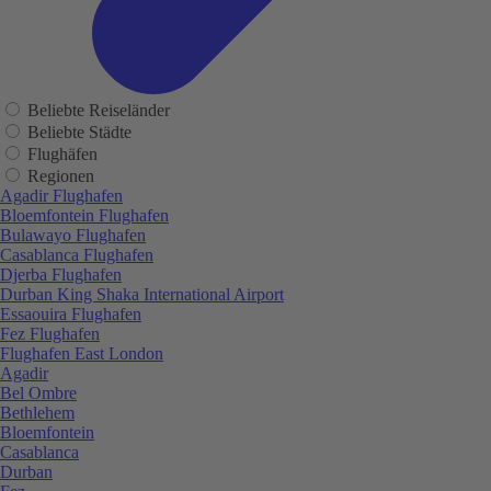
Beliebte Reiseländer
Beliebte Städte
Flughäfen
Regionen
Agadir Flughafen
Bloemfontein Flughafen
Bulawayo Flughafen
Casablanca Flughafen
Djerba Flughafen
Durban King Shaka International Airport
Essaouira Flughafen
Fez Flughafen
Flughafen East London
Agadir
Bel Ombre
Bethlehem
Bloemfontein
Casablanca
Durban