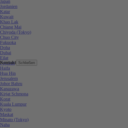
Japan
Jordanien
Katar
Kuwait
Khao Lak
Chiang Mai
Chiyoda (Tokyo)
Chuo City
Fukuoka
Doha
Dubai
Eilat
Kontakt
Fujairah
Schließen
Haifa
Hua Hin
Jerusalem
Johor Bahru
Kanazawa
Kirjat Schmona
Korat
Kuala Lumpur
Kyoto
Maskat
Minato (Tokyo)
Naha