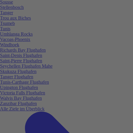
Sousse
Stellenbosch
Tanger
Trou aux Biches
Tsumeb
Tunis
Umhlanga Rocks
Vacoas-Phoenix
Windhoek
Richards Bay Flughafen
Saint-Denis Flughafen
Saint-Pierre Flughafen
Seychellen Flughafen Mahe
Skukuza Flughafen
Tanger Flughafen
Tunis-Carthage Flughafen
Upington Flughafen
Victoria Falls Flughafen
Walvis Bay Flughafen
Zanzibar Flughafen
Alle Ziele im Überblick