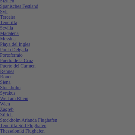
Sizilien
Spanisches Festland
Sylt
Terceira
Teneriffa
Sevilla
Madalena
Messina
Playa del Ingles
Ponta Delgada
Portoferraio
Puerto de la Cruz
Puerto del Carmen
Rennes
Rouen
Siena
Stockholm
Syrakus
Weil am Rhein
Wien
Zagreb
Zürich
Stockholm Arlanda Flughafen
Teneriffa Süd Flughafen
Thessaloniki Flughafen