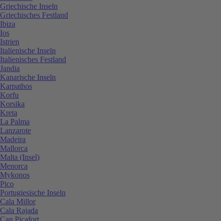
Griechische Inseln
Griechisches Festland
Ibiza
Ios
Istrien
Italienische Inseln
Italienisches Festland
Jandia
Kanarische Inseln
Karpathos
Korfu
Korsika
Kreta
La Palma
Lanzarote
Madeira
Mallorca
Malta (Insel)
Menorca
Mykonos
Pico
Portugiesische Inseln
Cala Millor
Cala Rajada
Can Picafort