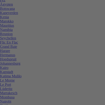
Fez
Ägypten
Botswana
Kapeverden
Kenia
Marokko
Mauritius
Namibia
Reunion
Seychellen
Flic En Flac
Grand Baie
Harare
Hermanus
Hoedspruit
Johannesburg
Kairo
Kapstadt
Katima Mulilo
Le Morne
Le Port
Lüderitz
Marrakesch
Mombasa
Nairobi