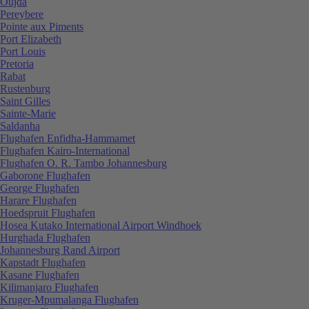
Oujda
Pereybere
Pointe aux Piments
Port Elizabeth
Port Louis
Pretoria
Rabat
Rustenburg
Saint Gilles
Sainte-Marie
Saldanha
Flughafen Enfidha-Hammamet
Flughafen Kairo-International
Flughafen O. R. Tambo Johannesburg
Gaborone Flughafen
George Flughafen
Harare Flughafen
Hoedspruit Flughafen
Hosea Kutako International Airport Windhoek
Hurghada Flughafen
Johannesburg Rand Airport
Kapstadt Flughafen
Kasane Flughafen
Kilimanjaro Flughafen
Kruger-Mpumalanga Flughafen