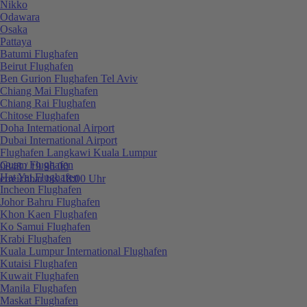
Nikko
Odawara
Osaka
Pattaya
Batumi Flughafen
Beirut Flughafen
Ben Gurion Flughafen Tel Aviv
Chiang Mai Flughafen
Chiang Rai Flughafen
Chitose Flughafen
Doha International Airport
Dubai International Airport
Flughafen Langkawi Kuala Lumpur
Guam Flughafen
0848 / 19 96 00
Hat Yai Flughafen
erreichbar bis 18:00 Uhr
Incheon Flughafen
Johor Bahru Flughafen
Khon Kaen Flughafen
Ko Samui Flughafen
Krabi Flughafen
Kuala Lumpur International Flughafen
Kutaisi Flughafen
Kuwait Flughafen
Manila Flughafen
Maskat Flughafen