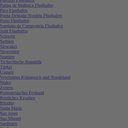
Palermo Flughafen
Palma de Mallorca Flughafen
Pico Flughafen
Ponta Delgada Nordela Flughafen
Porto Flughafen
Santiago de Compostela Flughafen
Split Flughafen
Schweiz
Serbien
Slowakei
Slowenien
Spanien
Tschechische Republik
Türkei
Ungarn
Vereinigtes Königreich und Nordirland
Wales
Zypern
Portugiesisches Festland
Restliches Kroatien
Rhodos
Santa Maria
Sao Jorge
Sao Miguel
Sardinien