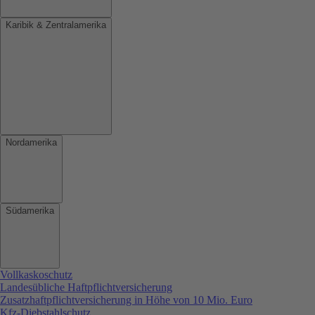
Karibik & Zentralamerika
Nordamerika
Südamerika
Vollkaskoschutz
Landesübliche Haftpflichtversicherung
Zusatzhaftpflichtversicherung in Höhe von 10 Mio. Euro
Kfz-Diebstahlschutz