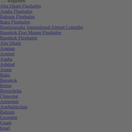
Regionen
Abu Dhabi Flughafen
Aqaba Flughafen
Bahrain Flughafen
Baku Flughafen
Bandaranaike International Airport Colombo
Bangkok-Don Muang Flughafen
Bangkok Flughafen
Abu Dhabi
Amman
Aomori
Aqaba
Ashdod
Atami
Baku
Bangkok
Beirut
Beerscheba
Chaweng
Armenien
Aserbaidschan
Bahrain
Georgien
Guam
Israel