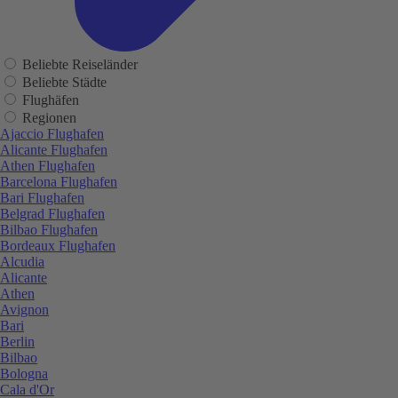
Beliebte Reiseländer
Beliebte Städte
Flughäfen
Regionen
Ajaccio Flughafen
Alicante Flughafen
Athen Flughafen
Barcelona Flughafen
Bari Flughafen
Belgrad Flughafen
Bilbao Flughafen
Bordeaux Flughafen
Alcudia
Alicante
Athen
Avignon
Bari
Berlin
Bilbao
Bologna
Cala d'Or