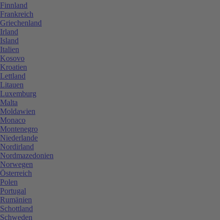
Finnland
Frankreich
Griechenland
Irland
Island
Italien
Kosovo
Kroatien
Lettland
Litauen
Luxemburg
Malta
Moldawien
Monaco
Montenegro
Niederlande
Nordirland
Nordmazedonien
Norwegen
Österreich
Polen
Portugal
Rumänien
Schottland
Schweden