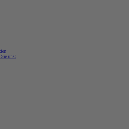
lden
 Sie uns!