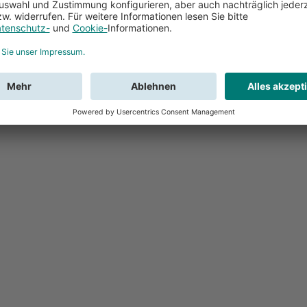
Feedback
Sie haben Fr
Buchung?