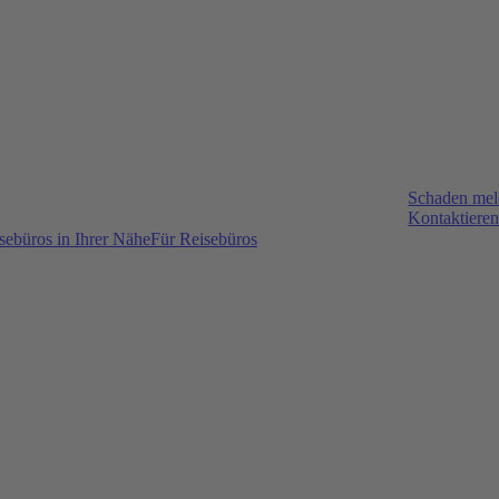
Schaden me
Kontaktieren
sebüros in Ihrer Nähe
Für Reisebüros