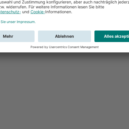
Feedback
Sie haben Fr
Buchung?