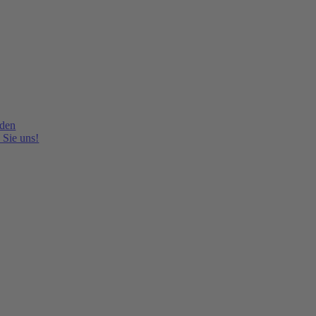
lden
 Sie uns!