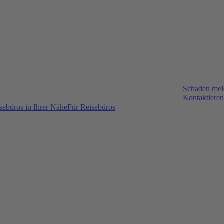
Schaden me
Kontaktieren
sebüros in Ihrer Nähe
Für Reisebüros