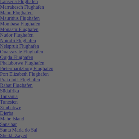
Lanseria Flughafen
Marrakesch Flughafen
Maun Flughafen
Mauritius Flughafen
Mombasa Flughafen
Monastir Flughafen
Nador Flughafen
Nairobi Flughafen
Nelspruit Flughafen
Ouarzazate Flughafen
Oujda Flughafen
Phalaborwa Flughafen
Pietermaritzburg Flughafen
Port Elizabeth Flughafen
Praia Intl. Flughafen
Rabat Flughafen
Südafrika
Tanzania
Tunesien
Zimbabwe
Djerba
Mahe Island
Sansibar
Santa Maria do Sal
Sheikh Zayed