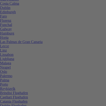
Costa Calma
Dublin
Edinburgh
Faro
Florenz
Funchal
Galway
Hamburg
Horta
Las Palmas de Gran Canaria
Lecce
Linz
Lissabon
Ljubljana
Malaga
Neapel
Oslo
Palermo
Palma
Porto
Reykjavík
Brindisi Flughafen
Cagliari Flughafen
Catania Flughafen
Dublin Flughafen