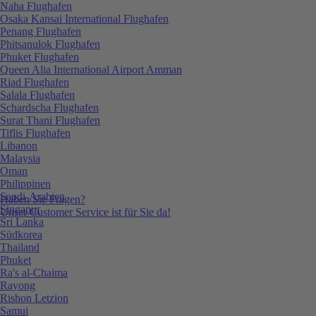
Naha Flughafen
Osaka Kansai International Flughafen
Penang Flughafen
Phitsanulok Flughafen
Phuket Flughafen
Queen Alia International Airport Amman
Riad Flughafen
Salala Flughafen
Schardscha Flughafen
Surat Thani Flughafen
Tiflis Flughafen
Libanon
Malaysia
Oman
Philippinen
Saudi-Arabien
Haben Sie Fragen?
Singapur
Unser Customer Service ist für Sie da!
Sri Lanka
Südkorea
Thailand
Phuket
Ra's al-Chaima
Rayong
Rishon Letzion
Samui