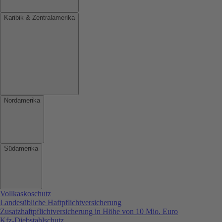
Karibik & Zentralamerika
Nordamerika
Südamerika
Vollkaskoschutz
Landesübliche Haftpflichtversicherung
Zusatzhaftpflichtversicherung in Höhe von 10 Mio. Euro
Kfz-Diebstahlschutz