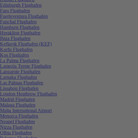
Edinburgh Flughafen
Faro Flughafen
Fuerteventura Flughafen
Funchal Flughafen
Hamburg Flughafen
Heraklion Flughafen
Ibiza Flughafen
Keflavik Flughafen (KEF)
Korfu Flughafen
Kos Flughafen
La Palma Flughafen
Lamezia Terme Flughafen
Lanzarote Flughafen
Larnaka Flughafen
Las Palmas Flughafen
Lissabon Flughafen
London Heathrow Flughafen
Madrid Flughafen
Malaga Flughafen
Malta International Airport
Menorca Flughafen
Neapel Flughafen
Nizza Flughafen
Olbia Flughafen