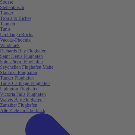
Sousse
Stellenbosch
Tanger
Trou aux Biches
Tsumeb
Tunis
Umhlanga Rocks
Vacoas-Phoenix
Windhoek
Richards Bay Flughafen
Saint-Denis Flughafen
Saint-Pierre Flughafen
Seychellen Flughafen Mahe
Skukuza Flughafen
Tanger Flughafen
Tunis-Carthage Flughafen
Upington Flughafen
Victoria Falls Flughafen
Walvis Bay Flughafen
Zanzibar Flughafen
Alle Ziele im Überblick