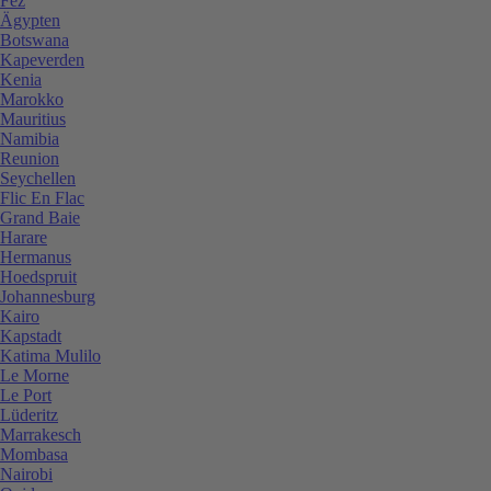
Fez
Ägypten
Botswana
Kapeverden
Kenia
Marokko
Mauritius
Namibia
Reunion
Seychellen
Flic En Flac
Grand Baie
Harare
Hermanus
Hoedspruit
Johannesburg
Kairo
Kapstadt
Katima Mulilo
Le Morne
Le Port
Lüderitz
Marrakesch
Mombasa
Nairobi