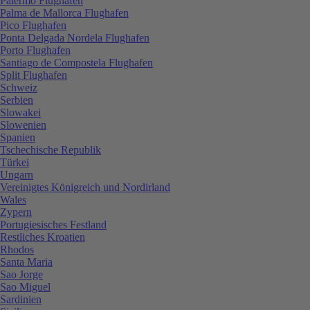
Palermo Flughafen
Palma de Mallorca Flughafen
Pico Flughafen
Ponta Delgada Nordela Flughafen
Porto Flughafen
Santiago de Compostela Flughafen
Split Flughafen
Schweiz
Serbien
Slowakei
Slowenien
Spanien
Tschechische Republik
Türkei
Ungarn
Vereinigtes Königreich und Nordirland
Wales
Zypern
Portugiesisches Festland
Restliches Kroatien
Rhodos
Santa Maria
Sao Jorge
Sao Miguel
Sardinien