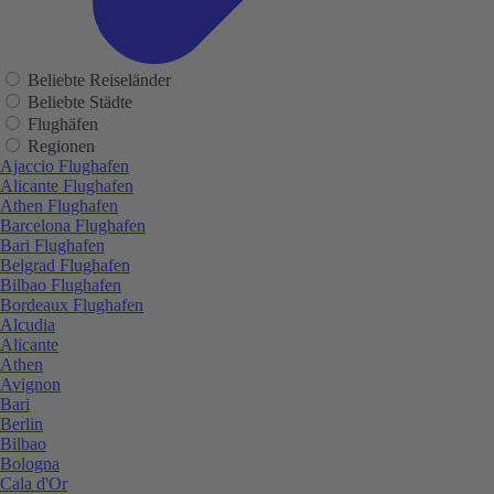
Beliebte Reiseländer
Beliebte Städte
Flughäfen
Regionen
Ajaccio Flughafen
Alicante Flughafen
Athen Flughafen
Barcelona Flughafen
Bari Flughafen
Belgrad Flughafen
Bilbao Flughafen
Bordeaux Flughafen
Alcudia
Alicante
Athen
Avignon
Bari
Berlin
Bilbao
Bologna
Cala d'Or