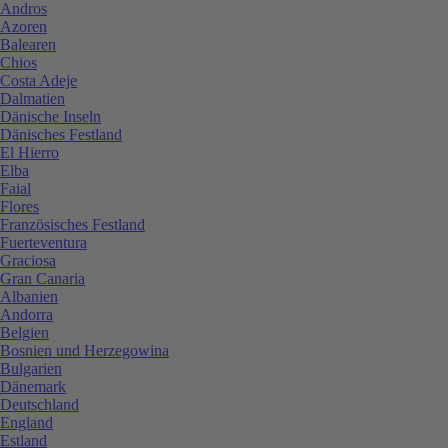
Andros
Azoren
Balearen
Chios
Costa Adeje
Dalmatien
Dänische Inseln
Dänisches Festland
El Hierro
Elba
Faial
Flores
Französisches Festland
Fuerteventura
Graciosa
Gran Canaria
Albanien
Andorra
Belgien
Bosnien und Herzegowina
Bulgarien
Dänemark
Deutschland
England
Estland