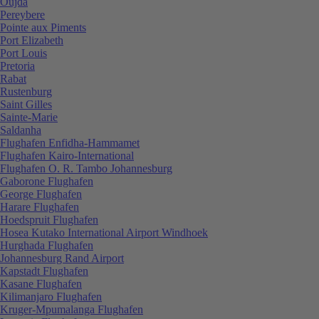
Oujda
Pereybere
Pointe aux Piments
Port Elizabeth
Port Louis
Pretoria
Rabat
Rustenburg
Saint Gilles
Sainte-Marie
Saldanha
Flughafen Enfidha-Hammamet
Flughafen Kairo-International
Flughafen O. R. Tambo Johannesburg
Gaborone Flughafen
George Flughafen
Harare Flughafen
Hoedspruit Flughafen
Hosea Kutako International Airport Windhoek
Hurghada Flughafen
Johannesburg Rand Airport
Kapstadt Flughafen
Kasane Flughafen
Kilimanjaro Flughafen
Kruger-Mpumalanga Flughafen