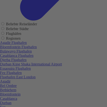
Beliebte Reiseländer
Beliebte Städte
Flughäfen
Regionen
Agadir Flughafen
Bloemfontein Flughafen
Bulawayo Flughafen
Casablanca Flughafen
Djerba Flughafen
Durban King Shaka International Airport
Essaouira Flughafen
Fez Flughafen
Flughafen East London
Agadir
Bel Ombre
Bethlehem
Bloemfontein
Casablanca
Durban