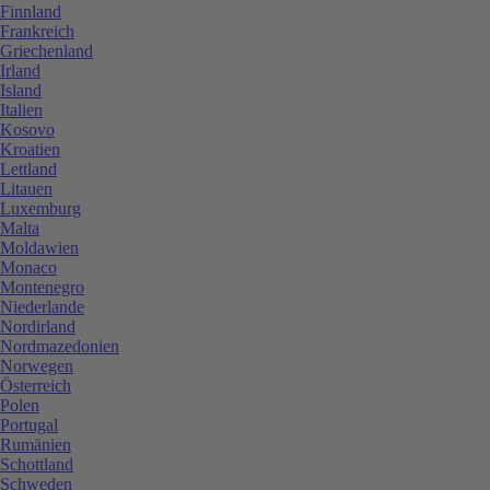
Finnland
Frankreich
Griechenland
Irland
Island
Italien
Kosovo
Kroatien
Lettland
Litauen
Luxemburg
Malta
Moldawien
Monaco
Montenegro
Niederlande
Nordirland
Nordmazedonien
Norwegen
Österreich
Polen
Portugal
Rumänien
Schottland
Schweden