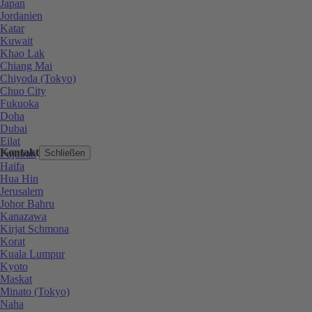
Japan
Jordanien
Katar
Kuwait
Khao Lak
Chiang Mai
Chiyoda (Tokyo)
Chuo City
Fukuoka
Doha
Dubai
Eilat
Kontakt
Fujairah
Schließen
Haifa
Hua Hin
Jerusalem
Johor Bahru
Kanazawa
Kirjat Schmona
Korat
Kuala Lumpur
Kyoto
Maskat
Minato (Tokyo)
Naha