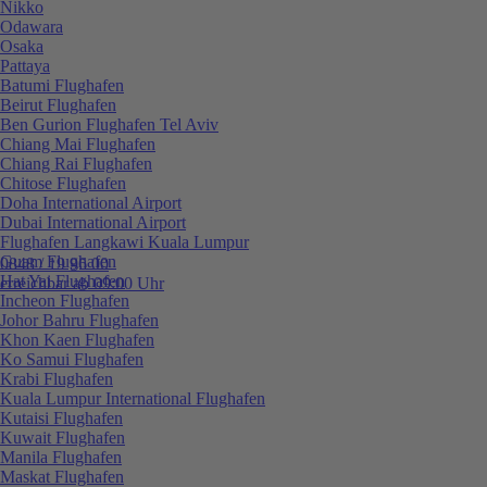
Nikko
Odawara
Osaka
Pattaya
Batumi Flughafen
Beirut Flughafen
Ben Gurion Flughafen Tel Aviv
Chiang Mai Flughafen
Chiang Rai Flughafen
Chitose Flughafen
Doha International Airport
Dubai International Airport
Flughafen Langkawi Kuala Lumpur
Guam Flughafen
0848 / 19 96 00
Hat Yai Flughafen
erreichbar ab 09:00 Uhr
Incheon Flughafen
Johor Bahru Flughafen
Khon Kaen Flughafen
Ko Samui Flughafen
Krabi Flughafen
Kuala Lumpur International Flughafen
Kutaisi Flughafen
Kuwait Flughafen
Manila Flughafen
Maskat Flughafen