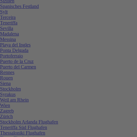
Sizilien
Spanisches Festland
Sylt
Terceira
Teneriffa
Sevilla
Madalena
Messina
Playa del Ingles
Ponta Delgada
Portoferraio
Puerto de la Cruz
Puerto del Carmen
Rennes
Rouen
Siena
Stockholm
Syrakus
Weil am Rhein
Wien
Zagreb
Zürich
Stockholm Arlanda Flughafen
Teneriffa Süd Flughafen
Thessaloniki Flughafen