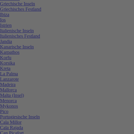
Griechische Inseln
Griechisches Festland
Ibiza
Ios
Istrien
Italienische Inseln
Italienisches Festland
Jandia
Kanarische Inseln
Karpathos
Korfu
Korsika
Kreta
La Palma
Lanzarote
Madeira
Mallorca
Malta (Insel)
Menorca
Mykonos
Pico
Portugiesische Inseln
Cala Millor
Cala Rajada
Can Picafort