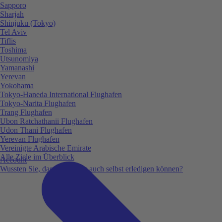
Sapporo
Sharjah
Shinjuku (Tokyo)
Tel Aviv
Tiflis
Toshima
Utsunomiya
Yamanashi
Yerevan
Yokohama
Tokyo-Haneda International Flughafen
Tokyo-Narita Flughafen
Trang Flughafen
Ubon Ratchathanii Flughafen
Udon Thani Flughafen
Yerevan Flughafen
Vereinigte Arabische Emirate
Alle Ziele im Überblick
Account
Wussten Sie, dass Sie vieles auch selbst erledigen können?