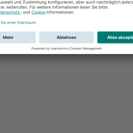
Feedback
Sie haben Fr
Buchung?