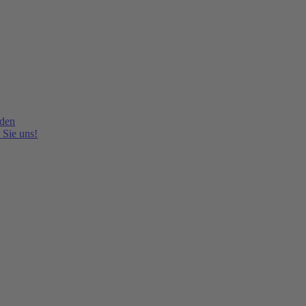
lden
 Sie uns!