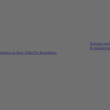
Schaden me
Kontaktieren
sebüros in Ihrer Nähe
Für Reisebüros