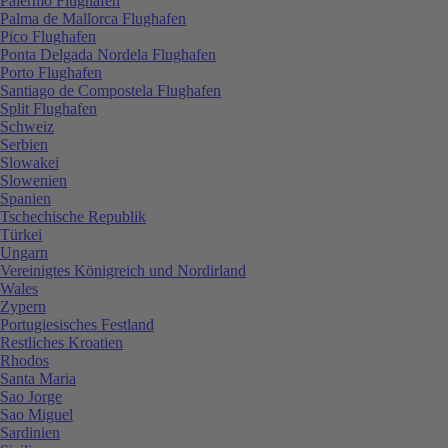
Palermo Flughafen
Palma de Mallorca Flughafen
Pico Flughafen
Ponta Delgada Nordela Flughafen
Porto Flughafen
Santiago de Compostela Flughafen
Split Flughafen
Schweiz
Serbien
Slowakei
Slowenien
Spanien
Tschechische Republik
Türkei
Ungarn
Vereinigtes Königreich und Nordirland
Wales
Zypern
Portugiesisches Festland
Restliches Kroatien
Rhodos
Santa Maria
Sao Jorge
Sao Miguel
Sardinien