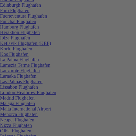
Edinburgh Flughafen
Faro Flughafen
Fuerteventura Flughafen
Funchal Flughafen
Hamburg Flughafen
Heraklion Flughafen
Ibiza Flughafen
Keflavik Flughafen (KEF)
Korfu Flughafen
Kos Flughafen
La Palma Flughafen
Lamezia Terme Flughafen
Lanzarote Flughafen
Larnaka Flughafen
Las Palmas Flughafen
Lissabon Flughafen
London Heathrow Flughafen
Madrid Flughafen
Malaga Flughafen
Malta International Airport
Menorca Flughafen
Neapel Flughafen
Nizza Flughafen
Olbia Flughafen