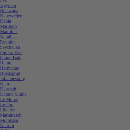
Fez
Ägypten
Botswana
Kapeverden
Kenia
Marokko
Mauritius
Namibia
Reunion
Seychellen
Flic En Flac
Grand Baie
Harare
Hermanus
Hoedspruit
Johannesburg
Kairo
Kapstadt
Katima Mulilo
Le Morne
Le Port
Lüderitz
Marrakesch
Mombasa
Nairobi