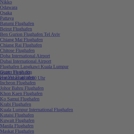
Nikko
Odawara
Osaka
Pattaya
Batumi Flughafen
Beirut Flughafen
Ben Gurion Flughafen Tel Aviv
Chiang Mai Flughafen
Chiang Rai Flughafen
Chitose Flughafen
Doha International Airport
Dubai International Airport
Flughafen Langkawi Kuala Lumpur
Guam Flughafen
0848 / 19 96 00
Hat Yai Flughafen
erreichbar ab 10:00 Uhr
Incheon Flughafen
Johor Bahru Flughafen
Khon Kaen Flughafen
Ko Samui Flughafen
Krabi Flughafen
Kuala Lumpur International Flughafen
Kutaisi Flughafen
Kuwait Flughafen
Manila Flughafen
Maskat Flughafen