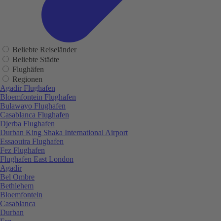
Beliebte Reiseländer
Beliebte Städte
Flughäfen
Regionen
Agadir Flughafen
Bloemfontein Flughafen
Bulawayo Flughafen
Casablanca Flughafen
Djerba Flughafen
Durban King Shaka International Airport
Essaouira Flughafen
Fez Flughafen
Flughafen East London
Agadir
Bel Ombre
Bethlehem
Bloemfontein
Casablanca
Durban