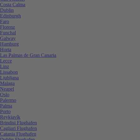
Costa Calma
Dublin
Edinburgh
Faro
Florenz
Funchal
Galway
Hamburg
Horta
Las Palmas de Gran Canaria
Lecce
Linz
Lissabon
Ljubljana
Malaga
Neapel
Oslo
Palermo
Palma
Porto
Reykjavík
Brindisi Flughafen
Cagliari Flughafen
Catania Flughafen
Dublin Flughafen