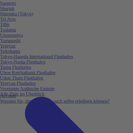
Sapporo
Sharjah
Shinjuku (Tokyo)
Tel Aviv
Tiflis
Toshima
Utsunomiya
Yamanashi
Yerevan
Yokohama
Tokyo-Haneda International Flughafen
Tokyo-Narita Flughafen
Trang Flughafen
Ubon Ratchathanii Flughafen
Udon Thani Flughafen
Yerevan Flughafen
Vereinigte Arabische Emirate
Alle Ziele im Überblick
Account
Wussten Sie, dass Sie vieles auch selbst erledigen können?