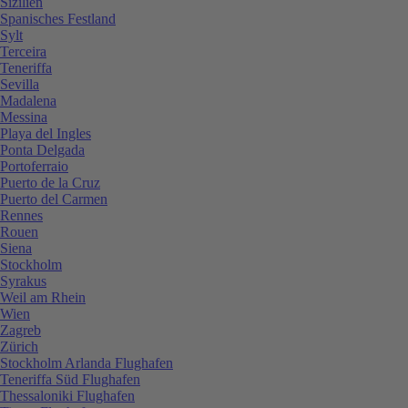
Sizilien
Spanisches Festland
Sylt
Terceira
Teneriffa
Sevilla
Madalena
Messina
Playa del Ingles
Ponta Delgada
Portoferraio
Puerto de la Cruz
Puerto del Carmen
Rennes
Rouen
Siena
Stockholm
Syrakus
Weil am Rhein
Wien
Zagreb
Zürich
Stockholm Arlanda Flughafen
Teneriffa Süd Flughafen
Thessaloniki Flughafen