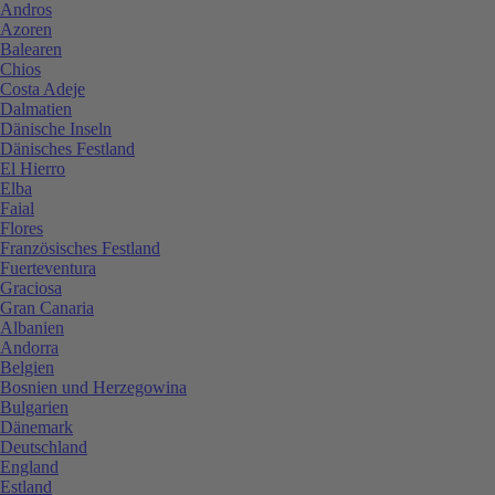
Andros
Azoren
Balearen
Chios
Costa Adeje
Dalmatien
Dänische Inseln
Dänisches Festland
El Hierro
Elba
Faial
Flores
Französisches Festland
Fuerteventura
Graciosa
Gran Canaria
Albanien
Andorra
Belgien
Bosnien und Herzegowina
Bulgarien
Dänemark
Deutschland
England
Estland