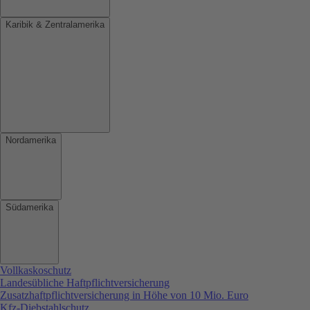
Karibik & Zentralamerika
Nordamerika
Südamerika
Vollkaskoschutz
Landesübliche Haftpflichtversicherung
Zusatzhaftpflichtversicherung in Höhe von 10 Mio. Euro
Kfz-Diebstahlschutz