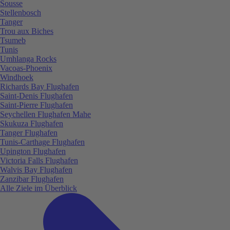
Sousse
Stellenbosch
Tanger
Trou aux Biches
Tsumeb
Tunis
Umhlanga Rocks
Vacoas-Phoenix
Windhoek
Richards Bay Flughafen
Saint-Denis Flughafen
Saint-Pierre Flughafen
Seychellen Flughafen Mahe
Skukuza Flughafen
Tanger Flughafen
Tunis-Carthage Flughafen
Upington Flughafen
Victoria Falls Flughafen
Walvis Bay Flughafen
Zanzibar Flughafen
Alle Ziele im Überblick