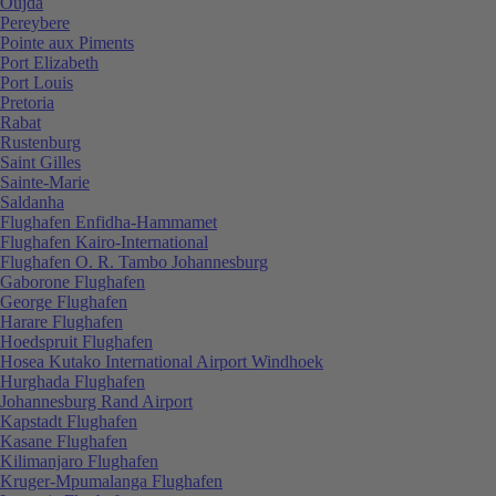
Oujda
Pereybere
Pointe aux Piments
Port Elizabeth
Port Louis
Pretoria
Rabat
Rustenburg
Saint Gilles
Sainte-Marie
Saldanha
Flughafen Enfidha-Hammamet
Flughafen Kairo-International
Flughafen O. R. Tambo Johannesburg
Gaborone Flughafen
George Flughafen
Harare Flughafen
Hoedspruit Flughafen
Hosea Kutako International Airport Windhoek
Hurghada Flughafen
Johannesburg Rand Airport
Kapstadt Flughafen
Kasane Flughafen
Kilimanjaro Flughafen
Kruger-Mpumalanga Flughafen