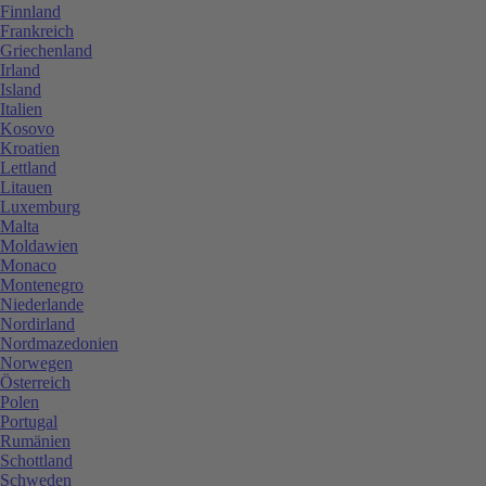
Finnland
Frankreich
Griechenland
Irland
Island
Italien
Kosovo
Kroatien
Lettland
Litauen
Luxemburg
Malta
Moldawien
Monaco
Montenegro
Niederlande
Nordirland
Nordmazedonien
Norwegen
Österreich
Polen
Portugal
Rumänien
Schottland
Schweden