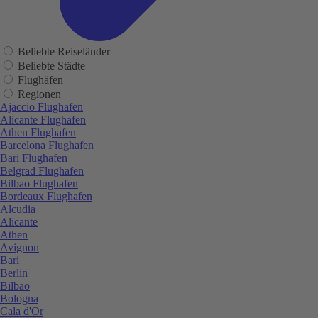
Beliebte Reiseländer
Beliebte Städte
Flughäfen
Regionen
Ajaccio Flughafen
Alicante Flughafen
Athen Flughafen
Barcelona Flughafen
Bari Flughafen
Belgrad Flughafen
Bilbao Flughafen
Bordeaux Flughafen
Alcudia
Alicante
Athen
Avignon
Bari
Berlin
Bilbao
Bologna
Cala d'Or