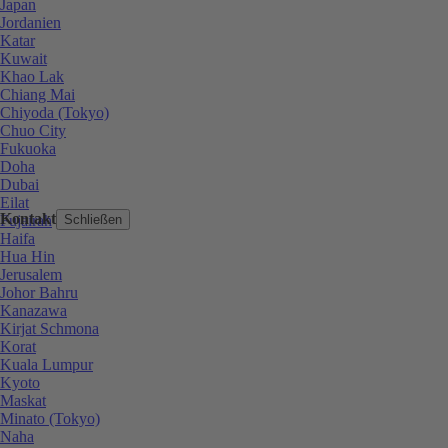
Japan
Jordanien
Katar
Kuwait
Khao Lak
Chiang Mai
Chiyoda (Tokyo)
Chuo City
Fukuoka
Doha
Dubai
Eilat
Kontakt
Fujairah
Schließen
Haifa
Hua Hin
Jerusalem
Johor Bahru
Kanazawa
Kirjat Schmona
Korat
Kuala Lumpur
Kyoto
Maskat
Minato (Tokyo)
Naha