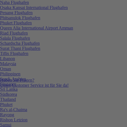
Naha Flughafen
Osaka Kansai International Flughafen
Penang Flughafen
Phitsanulok Flughafen
Phuket Flughafen
Queen Alia International Airport Amman
Riad Flughafen
Salala Flughafen
Schardscha Flughafen
Surat Thani Flughafen
Tiflis Flughafen
Libanon
Malaysia
Oman
Philippinen
Saudi-Arabien
Haben Sie Fragen?
Singapur
Unser Customer Service ist für Sie da!
Sri Lanka
Südkorea
Thailand
Phuket
Ra's al-Chaima
Rayong
Rishon Letzion
Samui