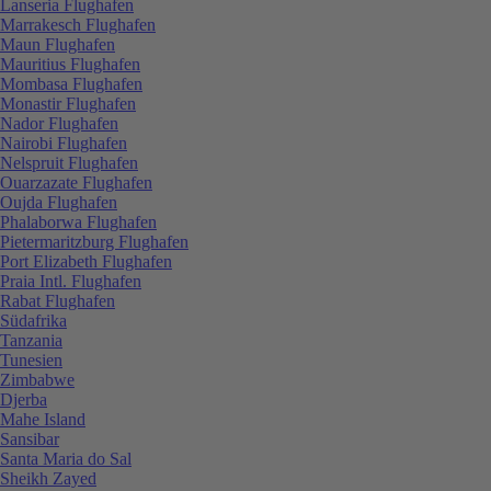
Lanseria Flughafen
Marrakesch Flughafen
Maun Flughafen
Mauritius Flughafen
Mombasa Flughafen
Monastir Flughafen
Nador Flughafen
Nairobi Flughafen
Nelspruit Flughafen
Ouarzazate Flughafen
Oujda Flughafen
Phalaborwa Flughafen
Pietermaritzburg Flughafen
Port Elizabeth Flughafen
Praia Intl. Flughafen
Rabat Flughafen
Südafrika
Tanzania
Tunesien
Zimbabwe
Djerba
Mahe Island
Sansibar
Santa Maria do Sal
Sheikh Zayed