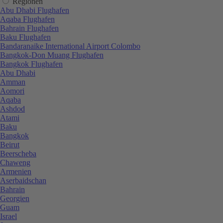
Regionen
Abu Dhabi Flughafen
Aqaba Flughafen
Bahrain Flughafen
Baku Flughafen
Bandaranaike International Airport Colombo
Bangkok-Don Muang Flughafen
Bangkok Flughafen
Abu Dhabi
Amman
Aomori
Aqaba
Ashdod
Atami
Baku
Bangkok
Beirut
Beerscheba
Chaweng
Armenien
Aserbaidschan
Bahrain
Georgien
Guam
Israel