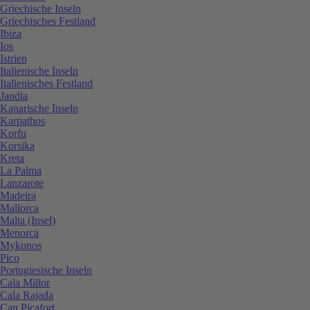
Griechische Inseln
Griechisches Festland
Ibiza
Ios
Istrien
Italienische Inseln
Italienisches Festland
Jandia
Kanarische Inseln
Karpathos
Korfu
Korsika
Kreta
La Palma
Lanzarote
Madeira
Mallorca
Malta (Insel)
Menorca
Mykonos
Pico
Portugiesische Inseln
Cala Millor
Cala Rajada
Can Picafort