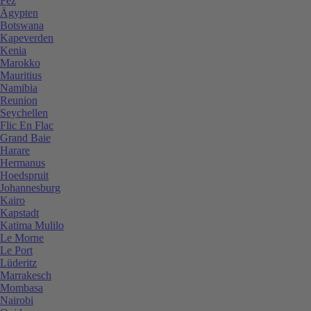
Fez
Ägypten
Botswana
Kapeverden
Kenia
Marokko
Mauritius
Namibia
Reunion
Seychellen
Flic En Flac
Grand Baie
Harare
Hermanus
Hoedspruit
Johannesburg
Kairo
Kapstadt
Katima Mulilo
Le Morne
Le Port
Lüderitz
Marrakesch
Mombasa
Nairobi