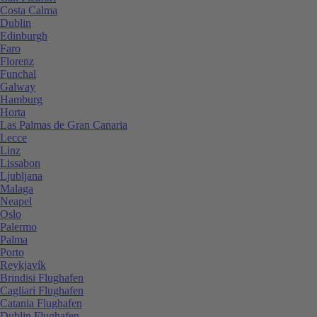
Costa Calma
Dublin
Edinburgh
Faro
Florenz
Funchal
Galway
Hamburg
Horta
Las Palmas de Gran Canaria
Lecce
Linz
Lissabon
Ljubljana
Malaga
Neapel
Oslo
Palermo
Palma
Porto
Reykjavík
Brindisi Flughafen
Cagliari Flughafen
Catania Flughafen
Dublin Flughafen