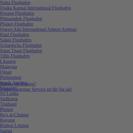
Naha Flughafen
Osaka Kansai International Flughafen
Penang Flughafen
Phitsanulok Flughafen
Phuket Flughafen
Queen Alia International Airport Amman
Riad Flughafen
Salala Flughafen
Schardscha Flughafen
Surat Thani Flughafen
Tiflis Flughafen
Libanon
Malaysia
Oman
Philippinen
Saudi-Arabien
Haben Sie Fragen?
Singapur
Unser Customer Service ist für Sie da!
Sri Lanka
Südkorea
Thailand
Phuket
Ra's al-Chaima
Rayong
Rishon Letzion
Samui