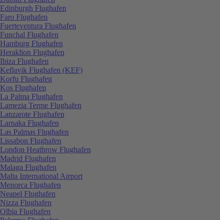
Edinburgh Flughafen
Faro Flughafen
Fuerteventura Flughafen
Funchal Flughafen
Hamburg Flughafen
Heraklion Flughafen
Ibiza Flughafen
Keflavik Flughafen (KEF)
Korfu Flughafen
Kos Flughafen
La Palma Flughafen
Lamezia Terme Flughafen
Lanzarote Flughafen
Larnaka Flughafen
Las Palmas Flughafen
Lissabon Flughafen
London Heathrow Flughafen
Madrid Flughafen
Malaga Flughafen
Malta International Airport
Menorca Flughafen
Neapel Flughafen
Nizza Flughafen
Olbia Flughafen