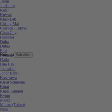
Japan
Jordanien
Katar
Kuwait
Khao Lak
Chiang Mai
Chiyoda (Tokyo)
Chuo City
Fukuoka
Doha
Dubai
Eilat
Kontakt
Fujairah
Schließen
Haifa
Hua Hin
Jerusalem
Johor Bahru
Kanazawa
Kirjat Schmona
Korat
Kuala Lumpur
Kyoto
Maskat
Minato (Tokyo)
Naha