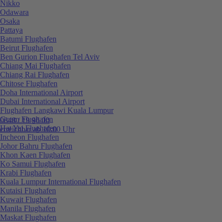
Nikko
Odawara
Osaka
Pattaya
Batumi Flughafen
Beirut Flughafen
Ben Gurion Flughafen Tel Aviv
Chiang Mai Flughafen
Chiang Rai Flughafen
Chitose Flughafen
Doha International Airport
Dubai International Airport
Flughafen Langkawi Kuala Lumpur
Guam Flughafen
0848 / 19 96 00
Hat Yai Flughafen
erreichbar ab 10:00 Uhr
Incheon Flughafen
Johor Bahru Flughafen
Khon Kaen Flughafen
Ko Samui Flughafen
Krabi Flughafen
Kuala Lumpur International Flughafen
Kutaisi Flughafen
Kuwait Flughafen
Manila Flughafen
Maskat Flughafen