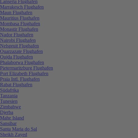
Lanseria Flughafen
Marrakesch Flughafen
Maun Flughafen
Mauritius Flughafen
Mombasa Flughafen
Monastir Flughafen
Nador Flughafen
Nairobi Flughafen
Nelspruit Flughafen
Ouarzazate Flughafen
Oujda Flughafen
Phalaborwa Flughafen
Pietermaritzburg Flughafen
Port Elizabeth Flughafen
Praia Intl. Flughafen
Rabat Flughafen
Südafrika
Tanzania
Tunesien
Zimbabwe
Djerba
Mahe Island
Sansibar
Santa Maria do Sal
Sheikh Zayed