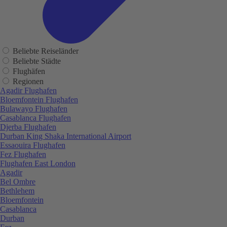
Beliebte Reiseländer
Beliebte Städte
Flughäfen
Regionen
Agadir Flughafen
Bloemfontein Flughafen
Bulawayo Flughafen
Casablanca Flughafen
Djerba Flughafen
Durban King Shaka International Airport
Essaouira Flughafen
Fez Flughafen
Flughafen East London
Agadir
Bel Ombre
Bethlehem
Bloemfontein
Casablanca
Durban