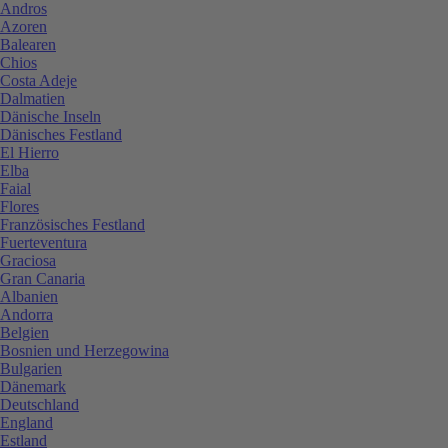
Andros
Azoren
Balearen
Chios
Costa Adeje
Dalmatien
Dänische Inseln
Dänisches Festland
El Hierro
Elba
Faial
Flores
Französisches Festland
Fuerteventura
Graciosa
Gran Canaria
Albanien
Andorra
Belgien
Bosnien und Herzegowina
Bulgarien
Dänemark
Deutschland
England
Estland