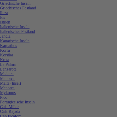
Griechische Inseln
Griechisches Festland
Ibiza
Ios
Istrien
Italienische Inseln
Italienisches Festland
Jandia
Kanarische Inseln
Karpathos
Korfu
Korsika
Kreta
La Palma
Lanzarote
Madeira
Mallorca
Malta (Insel)
Menorca
Mykonos
Pico
Portugiesische Inseln
Cala Millor
Cala Rajada
Can Picafort