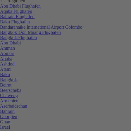
Regionen
Abu Dhabi Flughafen
Aqaba Flughafen
Bahrain Flughafen
Baku Flughafen
Bandaranaike International Airport Colombo
Bangkok-Don Muang Flughafen
Bangkok Flughafen
Abu Dhabi
Amman
Aomori
Aqaba
Ashdod
Atami
Baku
Bangkok
Beirut
Beerscheba
Chaweng
Armenien
Aserbaidschan
Bahrain
Georgien
Guam
Israel