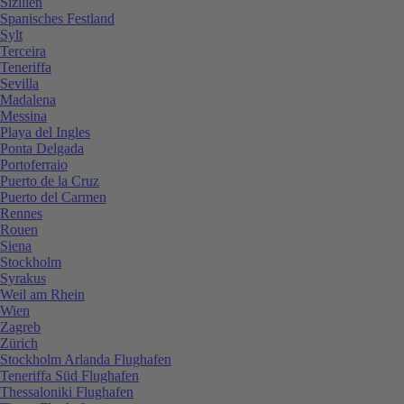
Sizilien
Spanisches Festland
Sylt
Terceira
Teneriffa
Sevilla
Madalena
Messina
Playa del Ingles
Ponta Delgada
Portoferraio
Puerto de la Cruz
Puerto del Carmen
Rennes
Rouen
Siena
Stockholm
Syrakus
Weil am Rhein
Wien
Zagreb
Zürich
Stockholm Arlanda Flughafen
Teneriffa Süd Flughafen
Thessaloniki Flughafen