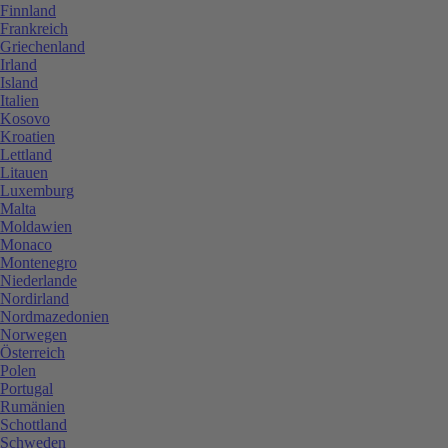
Finnland
Frankreich
Griechenland
Irland
Island
Italien
Kosovo
Kroatien
Lettland
Litauen
Luxemburg
Malta
Moldawien
Monaco
Montenegro
Niederlande
Nordirland
Nordmazedonien
Norwegen
Österreich
Polen
Portugal
Rumänien
Schottland
Schweden