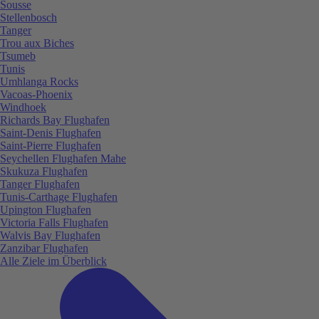
Sousse
Stellenbosch
Tanger
Trou aux Biches
Tsumeb
Tunis
Umhlanga Rocks
Vacoas-Phoenix
Windhoek
Richards Bay Flughafen
Saint-Denis Flughafen
Saint-Pierre Flughafen
Seychellen Flughafen Mahe
Skukuza Flughafen
Tanger Flughafen
Tunis-Carthage Flughafen
Upington Flughafen
Victoria Falls Flughafen
Walvis Bay Flughafen
Zanzibar Flughafen
Alle Ziele im Überblick