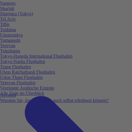
Sapporo
Sharjah
Shinjuku (Tokyo)
Tel Aviv
Tiflis
Toshima
Utsunomiya
Yamanashi
Yerevan
Yokohama
Tokyo-Haneda International Flughafen
Tokyo-Narita Flughafen
Trang Flughafen
Ubon Ratchathanii Flughafen
Udon Thani Flughafen
Yerevan Flughafen
Vereinigte Arabische Emirate
Alle Ziele im Überblick
Account
Wussten Sie, dass Sie vieles auch selbst erledigen können?