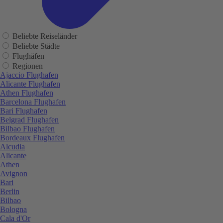
Beliebte Reiseländer
Beliebte Städte
Flughäfen
Regionen
Ajaccio Flughafen
Alicante Flughafen
Athen Flughafen
Barcelona Flughafen
Bari Flughafen
Belgrad Flughafen
Bilbao Flughafen
Bordeaux Flughafen
Alcudia
Alicante
Athen
Avignon
Bari
Berlin
Bilbao
Bologna
Cala d'Or