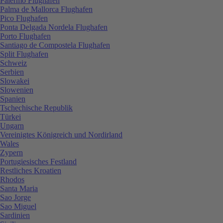
Palermo Flughafen
Palma de Mallorca Flughafen
Pico Flughafen
Ponta Delgada Nordela Flughafen
Porto Flughafen
Santiago de Compostela Flughafen
Split Flughafen
Schweiz
Serbien
Slowakei
Slowenien
Spanien
Tschechische Republik
Türkei
Ungarn
Vereinigtes Königreich und Nordirland
Wales
Zypern
Portugiesisches Festland
Restliches Kroatien
Rhodos
Santa Maria
Sao Jorge
Sao Miguel
Sardinien