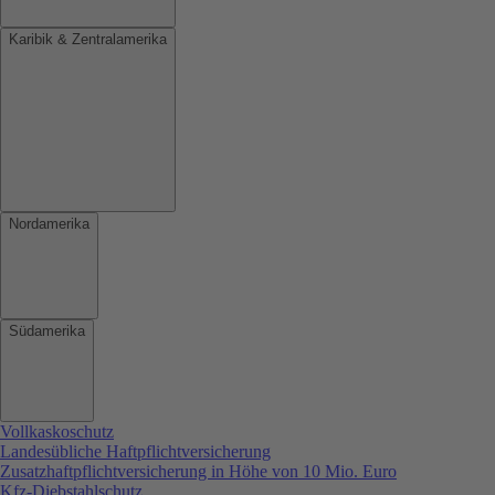
Karibik & Zentralamerika
Nordamerika
Südamerika
Vollkaskoschutz
Landesübliche Haftpflichtversicherung
Zusatzhaftpflichtversicherung in Höhe von 10 Mio. Euro
Kfz-Diebstahlschutz