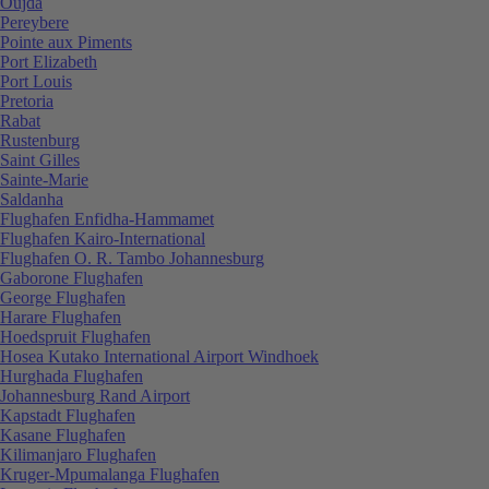
Oujda
Pereybere
Pointe aux Piments
Port Elizabeth
Port Louis
Pretoria
Rabat
Rustenburg
Saint Gilles
Sainte-Marie
Saldanha
Flughafen Enfidha-Hammamet
Flughafen Kairo-International
Flughafen O. R. Tambo Johannesburg
Gaborone Flughafen
George Flughafen
Harare Flughafen
Hoedspruit Flughafen
Hosea Kutako International Airport Windhoek
Hurghada Flughafen
Johannesburg Rand Airport
Kapstadt Flughafen
Kasane Flughafen
Kilimanjaro Flughafen
Kruger-Mpumalanga Flughafen