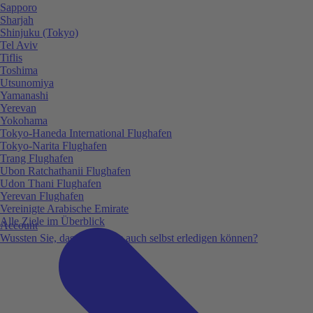
Sapporo
Sharjah
Shinjuku (Tokyo)
Tel Aviv
Tiflis
Toshima
Utsunomiya
Yamanashi
Yerevan
Yokohama
Tokyo-Haneda International Flughafen
Tokyo-Narita Flughafen
Trang Flughafen
Ubon Ratchathanii Flughafen
Udon Thani Flughafen
Yerevan Flughafen
Vereinigte Arabische Emirate
Alle Ziele im Überblick
Account
Wussten Sie, dass Sie vieles auch selbst erledigen können?