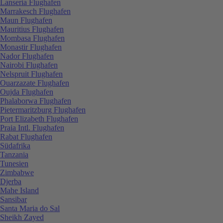
Lanseria Flughafen
Marrakesch Flughafen
Maun Flughafen
Mauritius Flughafen
Mombasa Flughafen
Monastir Flughafen
Nador Flughafen
Nairobi Flughafen
Nelspruit Flughafen
Ouarzazate Flughafen
Oujda Flughafen
Phalaborwa Flughafen
Pietermaritzburg Flughafen
Port Elizabeth Flughafen
Praia Intl. Flughafen
Rabat Flughafen
Südafrika
Tanzania
Tunesien
Zimbabwe
Djerba
Mahe Island
Sansibar
Santa Maria do Sal
Sheikh Zayed