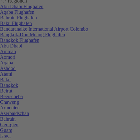
Regionen
Abu Dhabi Flughafen
Aqaba Flughafen
Bahrain Flughafen
Baku Flughafen
Bandaranaike International Airport Colombo
Bangkok-Don Muang Flughafen
Bangkok Flughafen
Abu Dhabi
Amman
Aomori
Aqaba
Ashdod
Atami
Baku
Bangkok
Beirut
Beerscheba
Chaweng
Armenien
Aserbaidschan
Bahrain
Georgien
Guam
Israel