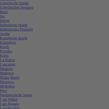
Griechische Inseln
Griechisches Festland
Ibiza
Ios
Istrien
Italienische Inseln
Italienisches Festland
Jandia
Kanarische Inseln
Karpathos
Korfu
Korsika
Kreta
La Palma
Lanzarote
Madeira
Mallorca
Malta (Insel)
Menorca
Mykonos
Pico
Portugiesische Inseln
Cala Millor
Cala Rajada
Can Picafort