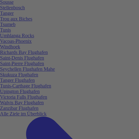
Sousse
Stellenbosch
Tanger
Trou aux Biches
Tsumeb
Tunis
Umhlanga Rocks
Vacoas-Phoenix
Windhoek
Richards Bay Flughafen
Saint-Denis Flughafen
Saint-Pierre Flughafen
Seychellen Flughafen Mahe
Skukuza Flughafen
Tanger Flughafen
Tunis-Carthage Flughafen
Upington Flughafen
Victoria Falls Flughafen
Walvis Bay Flughafen
Zanzibar Flughafen
Alle Ziele im Überblick