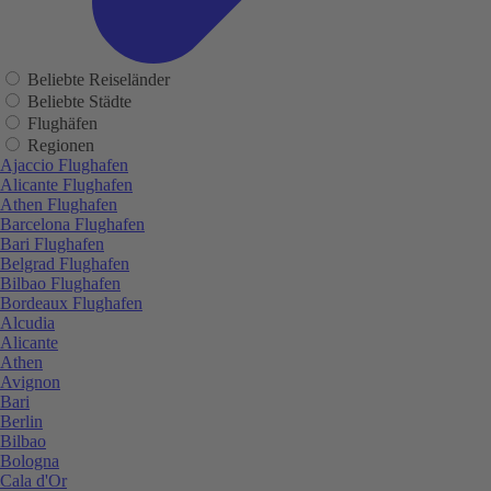
Beliebte Reiseländer
Beliebte Städte
Flughäfen
Regionen
Ajaccio Flughafen
Alicante Flughafen
Athen Flughafen
Barcelona Flughafen
Bari Flughafen
Belgrad Flughafen
Bilbao Flughafen
Bordeaux Flughafen
Alcudia
Alicante
Athen
Avignon
Bari
Berlin
Bilbao
Bologna
Cala d'Or