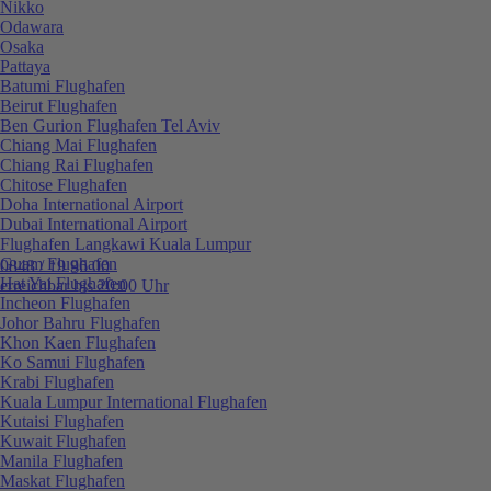
Nikko
Odawara
Osaka
Pattaya
Batumi Flughafen
Beirut Flughafen
Ben Gurion Flughafen Tel Aviv
Chiang Mai Flughafen
Chiang Rai Flughafen
Chitose Flughafen
Doha International Airport
Dubai International Airport
Flughafen Langkawi Kuala Lumpur
Guam Flughafen
0848 / 19 96 00
Hat Yai Flughafen
erreichbar bis 20:00 Uhr
Incheon Flughafen
Johor Bahru Flughafen
Khon Kaen Flughafen
Ko Samui Flughafen
Krabi Flughafen
Kuala Lumpur International Flughafen
Kutaisi Flughafen
Kuwait Flughafen
Manila Flughafen
Maskat Flughafen