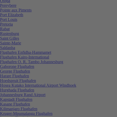
Oujda
Pereybere
Pointe aux Piments
Port Elizabeth
Port Louis
Pretoria
Rabat
Rustenburg
Saint Gilles
Sainte-Marie
Saldanha
Flughafen Enfidha-Hammamet
Flughafen Kairo-International
Flughafen O. R. Tambo Johannesburg
Gaborone Flughafen
George Flughafen
Harare Flughafen
Hoedspruit Flughafen
Hosea Kutako International Airport Windhoek
Hurghada Flughafen
Johannesburg Rand Airport
Kapstadt Flughafen
Kasane Flughafen
Kilimanjaro Flughafen
Kruger-Mpumalanga Flughafen