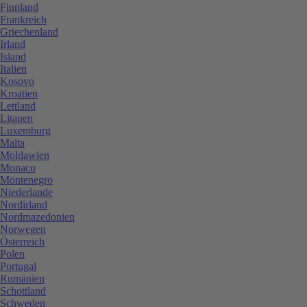
Finnland
Frankreich
Griechenland
Irland
Island
Italien
Kosovo
Kroatien
Lettland
Litauen
Luxemburg
Malta
Moldawien
Monaco
Montenegro
Niederlande
Nordirland
Nordmazedonien
Norwegen
Österreich
Polen
Portugal
Rumänien
Schottland
Schweden