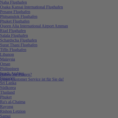
Naha Flughafen
Osaka Kansai International Flughafen
Penang Flughafen
Phitsanulok Flughafen
Phuket Flughafen
Queen Alia International Airport Amman
Riad Flughafen
Salala Flughafen
Schardscha Flughafen
Surat Thani Flughafen
Tiflis Flughafen
Libanon
Malaysia
Oman
Philippinen
Saudi-Arabien
Haben Sie Fragen?
Singapur
Unser Customer Service ist für Sie da!
Sri Lanka
Südkorea
Thailand
Phuket
Ra's al-Chaima
Rayong
Rishon Letzion
Samui