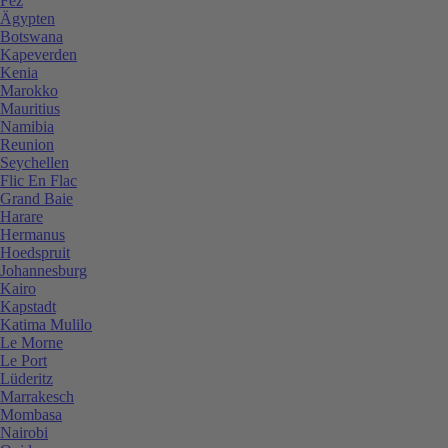
Fez
Ägypten
Botswana
Kapeverden
Kenia
Marokko
Mauritius
Namibia
Reunion
Seychellen
Flic En Flac
Grand Baie
Harare
Hermanus
Hoedspruit
Johannesburg
Kairo
Kapstadt
Katima Mulilo
Le Morne
Le Port
Lüderitz
Marrakesch
Mombasa
Nairobi