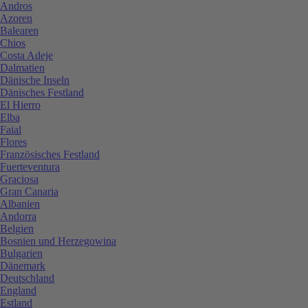
Andros
Azoren
Balearen
Chios
Costa Adeje
Dalmatien
Dänische Inseln
Dänisches Festland
El Hierro
Elba
Faial
Flores
Französisches Festland
Fuerteventura
Graciosa
Gran Canaria
Albanien
Andorra
Belgien
Bosnien und Herzegowina
Bulgarien
Dänemark
Deutschland
England
Estland