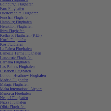
Edinburgh Flughafen
Faro Flughafen
Fuerteventura Flughafen
Funchal Flughafen
Hamburg Flughafen
Heraklion Flughafen
Ibiza Flughafen
Keflavik Flughafen (KEF)
Korfu Flughafen
Kos Flughafen
La Palma Flughafen
Lamezia Terme Flughafen
Lanzarote Flughafen
Larnaka Flughafen
Las Palmas Flughafen
Lissabon Flughafen
London Heathrow Flughafen
Madrid Flughafen
Malaga Flughafen
Malta International Airport
Menorca Flughafen
Neapel Flughafen
Nizza Flughafen
Olbia Flughafen