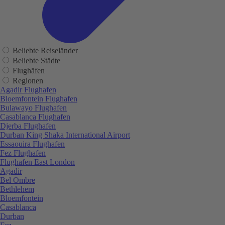
Beliebte Reiseländer
Beliebte Städte
Flughäfen
Regionen
Agadir Flughafen
Bloemfontein Flughafen
Bulawayo Flughafen
Casablanca Flughafen
Djerba Flughafen
Durban King Shaka International Airport
Essaouira Flughafen
Fez Flughafen
Flughafen East London
Agadir
Bel Ombre
Bethlehem
Bloemfontein
Casablanca
Durban