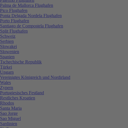
Palermo Flughafen
Palma de Mallorca Flughafen
Pico Flughafen
Ponta Delgada Nordela Flughafen
Porto Flughafen
Santiago de Compostela Flughafen
Split Flughafen
Schweiz
Serbien
Slowakei
Slowenien
Spanien
Tschechische Republik
Türkei
Ungarn
Vereinigtes Königreich und Nordirland
Wales
Zypern
Portugiesisches Festland
Restliches Kroatien
Rhodos
Santa Maria
Sao Jorge
Sao Miguel
Sardinien