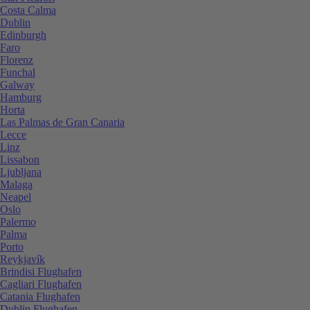
Costa Calma
Dublin
Edinburgh
Faro
Florenz
Funchal
Galway
Hamburg
Horta
Las Palmas de Gran Canaria
Lecce
Linz
Lissabon
Ljubljana
Malaga
Neapel
Oslo
Palermo
Palma
Porto
Reykjavík
Brindisi Flughafen
Cagliari Flughafen
Catania Flughafen
Dublin Flughafen