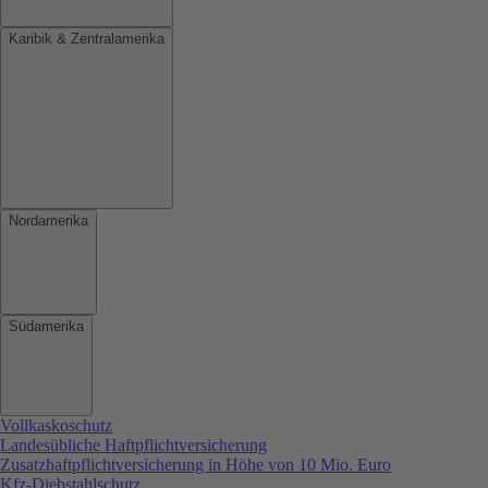
Karibik & Zentralamerika
Nordamerika
Südamerika
Vollkaskoschutz
Landesübliche Haftpflichtversicherung
Zusatzhaftpflichtversicherung in Höhe von 10 Mio. Euro
Kfz-Diebstahlschutz