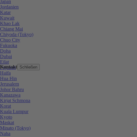
Japan
Jordanien
Katar
Kuwait
Khao Lak
Chiang Mai
Chiyoda (Tokyo)
Chuo City
Fukuoka
Doha
Dubai
Eilat
Kontakt
Fujairah
Schließen
Haifa
Hua Hin
Jerusalem
Johor Bahru
Kanazawa
Kirjat Schmona
Korat
Kuala Lumpur
Kyoto
Maskat
Minato (Tokyo)
Naha