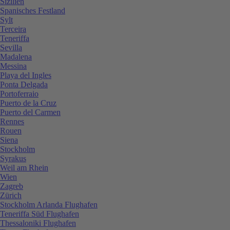
Sizilien
Spanisches Festland
Sylt
Terceira
Teneriffa
Sevilla
Madalena
Messina
Playa del Ingles
Ponta Delgada
Portoferraio
Puerto de la Cruz
Puerto del Carmen
Rennes
Rouen
Siena
Stockholm
Syrakus
Weil am Rhein
Wien
Zagreb
Zürich
Stockholm Arlanda Flughafen
Teneriffa Süd Flughafen
Thessaloniki Flughafen