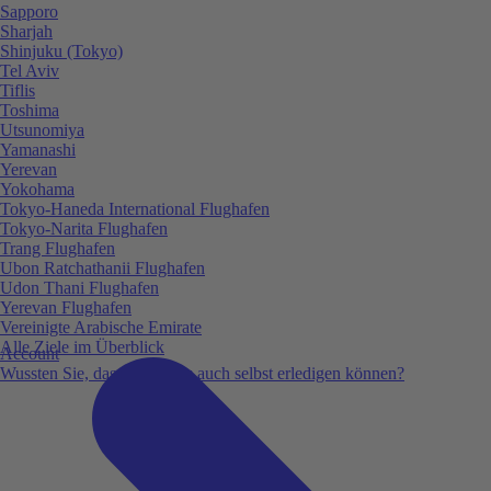
Sapporo
Sharjah
Shinjuku (Tokyo)
Tel Aviv
Tiflis
Toshima
Utsunomiya
Yamanashi
Yerevan
Yokohama
Tokyo-Haneda International Flughafen
Tokyo-Narita Flughafen
Trang Flughafen
Ubon Ratchathanii Flughafen
Udon Thani Flughafen
Yerevan Flughafen
Vereinigte Arabische Emirate
Alle Ziele im Überblick
Account
Wussten Sie, dass Sie vieles auch selbst erledigen können?