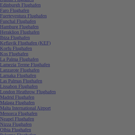
Edinburgh Flughafen
Faro Flughafen
Fuerteventura Flughafen
Funchal Flughafen
Hamburg Flughafen
Heraklion Flughafen
Ibiza Flughafen
Keflavik Flughafen (KEF)
Korfu Flughafen
Kos Flughafen
La Palma Flughafen
Lamezia Terme Flughafen
Lanzarote Flughafen
Larnaka Flughafen
Las Palmas Flughafen
Lissabon Flughafen
London Heathrow Flughafen
Madrid Flughafen
Malaga Flughafen
Malta International Airport
Menorca Flughafen
Neapel Flughafen
Nizza Flughafen
Olbia Flughafen