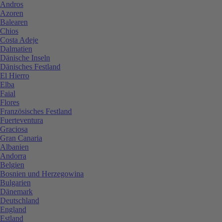
Andros
Azoren
Balearen
Chios
Costa Adeje
Dalmatien
Dänische Inseln
Dänisches Festland
El Hierro
Elba
Faial
Flores
Französisches Festland
Fuerteventura
Graciosa
Gran Canaria
Albanien
Andorra
Belgien
Bosnien und Herzegowina
Bulgarien
Dänemark
Deutschland
England
Estland