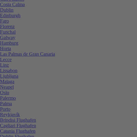
Costa Calma
Dublin
Edinburgh
Faro
Florenz
Funchal
Galway
Hamburg
Horta
Las Palmas de Gran Canaria
Lecce
Linz
Lissabon
Ljubljana
Malaga
Neapel
Oslo
Palermo
Palma
Porto
Reykjavík
Brindisi Flughafen
Cagliari Flughafen
Catania Flughafen
Dublin Flughafen