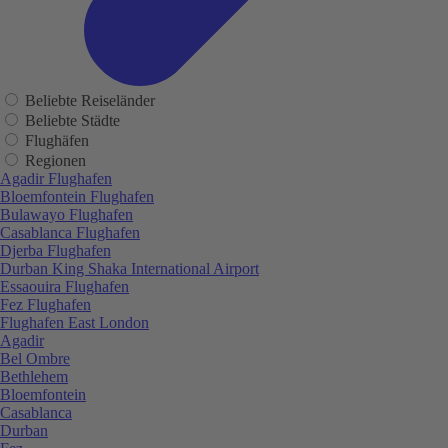
Beliebte Reiseländer
Beliebte Städte
Flughäfen
Regionen
Agadir Flughafen
Bloemfontein Flughafen
Bulawayo Flughafen
Casablanca Flughafen
Djerba Flughafen
Durban King Shaka International Airport
Essaouira Flughafen
Fez Flughafen
Flughafen East London
Agadir
Bel Ombre
Bethlehem
Bloemfontein
Casablanca
Durban