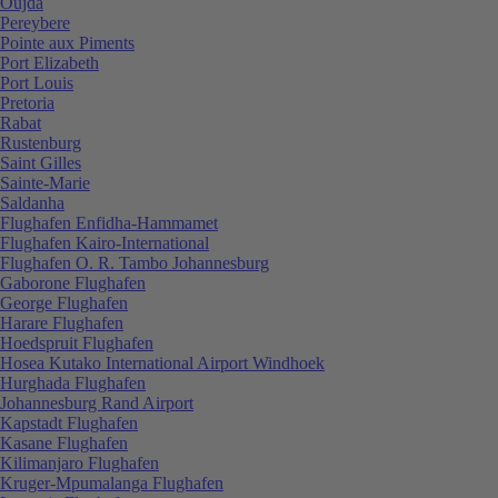
Oujda
Pereybere
Pointe aux Piments
Port Elizabeth
Port Louis
Pretoria
Rabat
Rustenburg
Saint Gilles
Sainte-Marie
Saldanha
Flughafen Enfidha-Hammamet
Flughafen Kairo-International
Flughafen O. R. Tambo Johannesburg
Gaborone Flughafen
George Flughafen
Harare Flughafen
Hoedspruit Flughafen
Hosea Kutako International Airport Windhoek
Hurghada Flughafen
Johannesburg Rand Airport
Kapstadt Flughafen
Kasane Flughafen
Kilimanjaro Flughafen
Kruger-Mpumalanga Flughafen