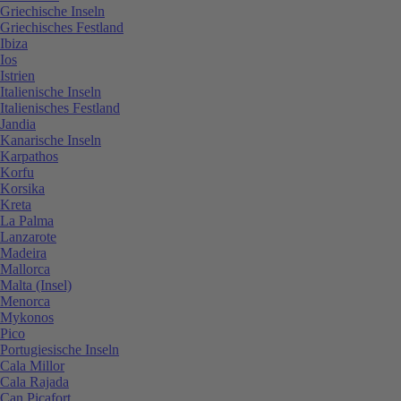
Griechische Inseln
Griechisches Festland
Ibiza
Ios
Istrien
Italienische Inseln
Italienisches Festland
Jandia
Kanarische Inseln
Karpathos
Korfu
Korsika
Kreta
La Palma
Lanzarote
Madeira
Mallorca
Malta (Insel)
Menorca
Mykonos
Pico
Portugiesische Inseln
Cala Millor
Cala Rajada
Can Picafort