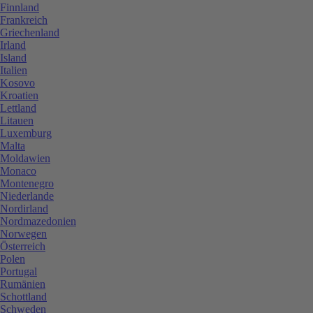
Finnland
Frankreich
Griechenland
Irland
Island
Italien
Kosovo
Kroatien
Lettland
Litauen
Luxemburg
Malta
Moldawien
Monaco
Montenegro
Niederlande
Nordirland
Nordmazedonien
Norwegen
Österreich
Polen
Portugal
Rumänien
Schottland
Schweden