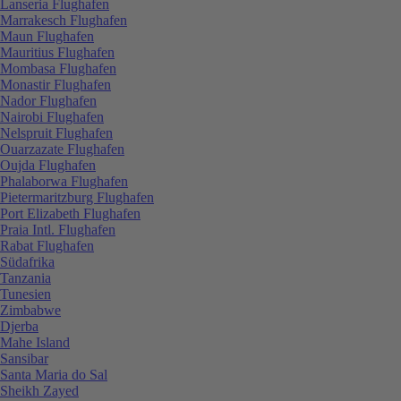
Lanseria Flughafen
Marrakesch Flughafen
Maun Flughafen
Mauritius Flughafen
Mombasa Flughafen
Monastir Flughafen
Nador Flughafen
Nairobi Flughafen
Nelspruit Flughafen
Ouarzazate Flughafen
Oujda Flughafen
Phalaborwa Flughafen
Pietermaritzburg Flughafen
Port Elizabeth Flughafen
Praia Intl. Flughafen
Rabat Flughafen
Südafrika
Tanzania
Tunesien
Zimbabwe
Djerba
Mahe Island
Sansibar
Santa Maria do Sal
Sheikh Zayed