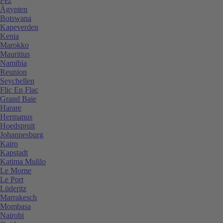
Fez
Ägypten
Botswana
Kapeverden
Kenia
Marokko
Mauritius
Namibia
Reunion
Seychellen
Flic En Flac
Grand Baie
Harare
Hermanus
Hoedspruit
Johannesburg
Kairo
Kapstadt
Katima Mulilo
Le Morne
Le Port
Lüderitz
Marrakesch
Mombasa
Nairobi