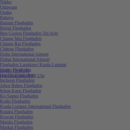
Nikko
Odawara
Osaka
Pattaya
Batumi Flughafen
Beirut Flughafen
Ben Gurion Flughafen Tel Aviv
Chiang Mai Flughafen
Chiang Rai Flughafen
Chitose Flughafen
Doha International Airport
Dubai International Airport
Flughafen Langkawi Kuala Lumpur
Guam Flughafen
0848 / 19 96 00
Hat Yai Flughafen
erreichbar bis 18:00 Uhr
Incheon Flughafen
Johor Bahru Flughafen
Khon Kaen Flughafen
Ko Samui Flughafen
Krabi Flughafen
Kuala Lumpur International Flughafen
Kutaisi Flughafen
Kuwait Flughafen
Manila Flughafen
Maskat Flughafen