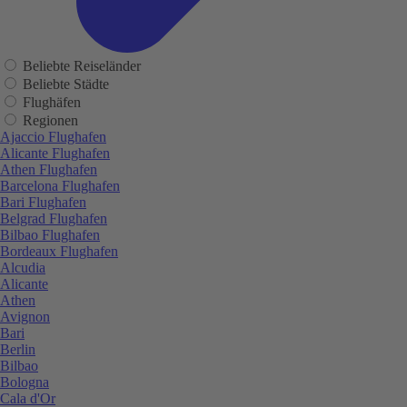
Beliebte Reiseländer
Beliebte Städte
Flughäfen
Regionen
Ajaccio Flughafen
Alicante Flughafen
Athen Flughafen
Barcelona Flughafen
Bari Flughafen
Belgrad Flughafen
Bilbao Flughafen
Bordeaux Flughafen
Alcudia
Alicante
Athen
Avignon
Bari
Berlin
Bilbao
Bologna
Cala d'Or