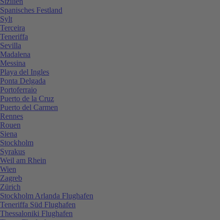
Sizilien
Spanisches Festland
Sylt
Terceira
Teneriffa
Sevilla
Madalena
Messina
Playa del Ingles
Ponta Delgada
Portoferraio
Puerto de la Cruz
Puerto del Carmen
Rennes
Rouen
Siena
Stockholm
Syrakus
Weil am Rhein
Wien
Zagreb
Zürich
Stockholm Arlanda Flughafen
Teneriffa Süd Flughafen
Thessaloniki Flughafen