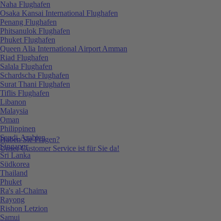
Naha Flughafen
Osaka Kansai International Flughafen
Penang Flughafen
Phitsanulok Flughafen
Phuket Flughafen
Queen Alia International Airport Amman
Riad Flughafen
Salala Flughafen
Schardscha Flughafen
Surat Thani Flughafen
Tiflis Flughafen
Libanon
Malaysia
Oman
Philippinen
Saudi-Arabien
Haben Sie Fragen?
Singapur
Unser Customer Service ist für Sie da!
Sri Lanka
Südkorea
Thailand
Phuket
Ra's al-Chaima
Rayong
Rishon Letzion
Samui