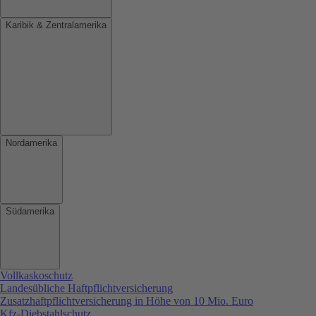
Karibik & Zentralamerika
Nordamerika
Südamerika
Vollkaskoschutz
Landesübliche Haftpflichtversicherung
Zusatzhaftpflichtversicherung in Höhe von 10 Mio. Euro
Kfz-Diebstahlschutz