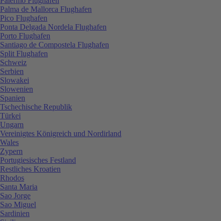
Palermo Flughafen
Palma de Mallorca Flughafen
Pico Flughafen
Ponta Delgada Nordela Flughafen
Porto Flughafen
Santiago de Compostela Flughafen
Split Flughafen
Schweiz
Serbien
Slowakei
Slowenien
Spanien
Tschechische Republik
Türkei
Ungarn
Vereinigtes Königreich und Nordirland
Wales
Zypern
Portugiesisches Festland
Restliches Kroatien
Rhodos
Santa Maria
Sao Jorge
Sao Miguel
Sardinien