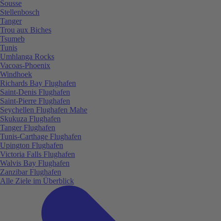
Sousse
Stellenbosch
Tanger
Trou aux Biches
Tsumeb
Tunis
Umhlanga Rocks
Vacoas-Phoenix
Windhoek
Richards Bay Flughafen
Saint-Denis Flughafen
Saint-Pierre Flughafen
Seychellen Flughafen Mahe
Skukuza Flughafen
Tanger Flughafen
Tunis-Carthage Flughafen
Upington Flughafen
Victoria Falls Flughafen
Walvis Bay Flughafen
Zanzibar Flughafen
Alle Ziele im Überblick