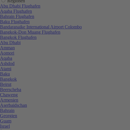
Regionen
Abu Dhabi Flughafen
Aqaba Flughafen
Bahrain Flughafen
Baku Flughafen
Bandaranaike International Airport Colombo
Bangkok-Don Muang Flughafen
Bangkok Flughafen
Abu Dhabi
Amman
Aomori
Aqaba
Ashdod
Atami
Baku
Bangkok
Beirut
Beerscheba
Chaweng
Armenien
Aserbaidschan
Bahrain
Georgien
Guam
Israel