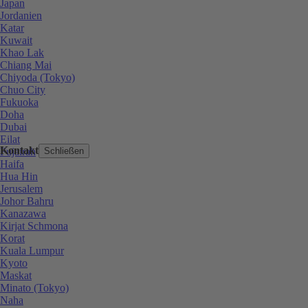
Japan
Jordanien
Katar
Kuwait
Khao Lak
Chiang Mai
Chiyoda (Tokyo)
Chuo City
Fukuoka
Doha
Dubai
Eilat
Kontakt
Fujairah
Schließen
Haifa
Hua Hin
Jerusalem
Johor Bahru
Kanazawa
Kirjat Schmona
Korat
Kuala Lumpur
Kyoto
Maskat
Minato (Tokyo)
Naha