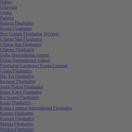
Nikko
Odawara
Osaka
Pattaya
Batumi Flughafen
Beirut Flughafen
Ben Gurion Flughafen Tel Aviv
Chiang Mai Flughafen
Chiang Rai Flughafen
Chitose Flughafen
Doha International Airport
Dubai International Airport
Flughafen Langkawi Kuala Lumpur
Guam Flughafen
Hat Yai Flughafen
Incheon Flughafen
Johor Bahru Flughafen
Khon Kaen Flughafen
Ko Samui Flughafen
Krabi Flughafen
Kuala Lumpur International Flughafen
Kutaisi Flughafen
Kuwait Flughafen
Manila Flughafen
Maskat Flughafen