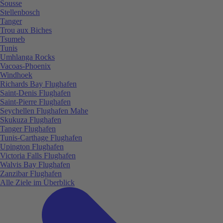
Sousse
Stellenbosch
Tanger
Trou aux Biches
Tsumeb
Tunis
Umhlanga Rocks
Vacoas-Phoenix
Windhoek
Richards Bay Flughafen
Saint-Denis Flughafen
Saint-Pierre Flughafen
Seychellen Flughafen Mahe
Skukuza Flughafen
Tanger Flughafen
Tunis-Carthage Flughafen
Upington Flughafen
Victoria Falls Flughafen
Walvis Bay Flughafen
Zanzibar Flughafen
Alle Ziele im Überblick