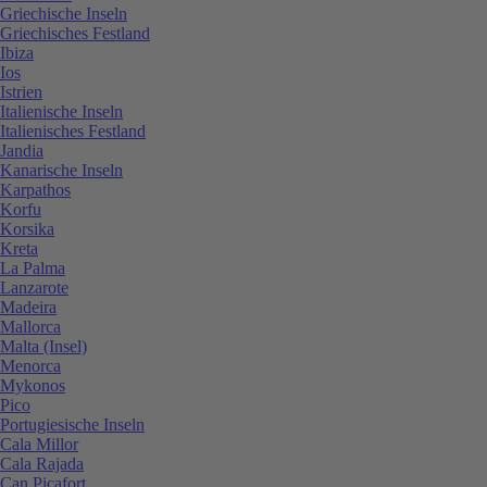
Griechische Inseln
Griechisches Festland
Ibiza
Ios
Istrien
Italienische Inseln
Italienisches Festland
Jandia
Kanarische Inseln
Karpathos
Korfu
Korsika
Kreta
La Palma
Lanzarote
Madeira
Mallorca
Malta (Insel)
Menorca
Mykonos
Pico
Portugiesische Inseln
Cala Millor
Cala Rajada
Can Picafort