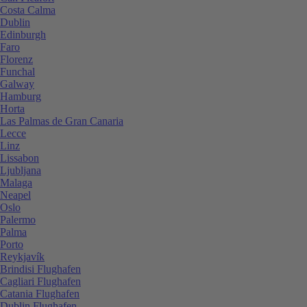
Costa Calma
Dublin
Edinburgh
Faro
Florenz
Funchal
Galway
Hamburg
Horta
Las Palmas de Gran Canaria
Lecce
Linz
Lissabon
Ljubljana
Malaga
Neapel
Oslo
Palermo
Palma
Porto
Reykjavík
Brindisi Flughafen
Cagliari Flughafen
Catania Flughafen
Dublin Flughafen