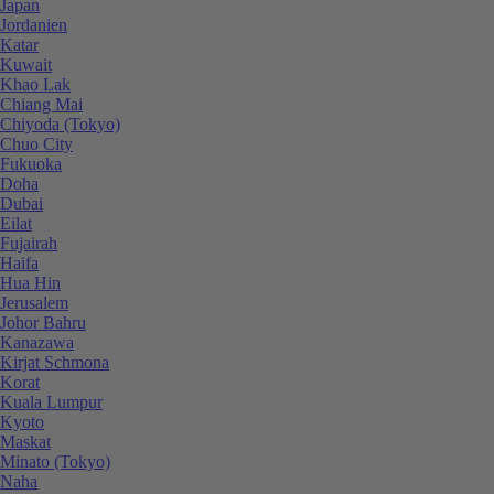
Japan
Jordanien
Katar
Kuwait
Khao Lak
Chiang Mai
Chiyoda (Tokyo)
Chuo City
Fukuoka
Doha
Dubai
Eilat
Fujairah
Haifa
Hua Hin
Jerusalem
Johor Bahru
Kanazawa
Kirjat Schmona
Korat
Kuala Lumpur
Kyoto
Maskat
Minato (Tokyo)
Naha