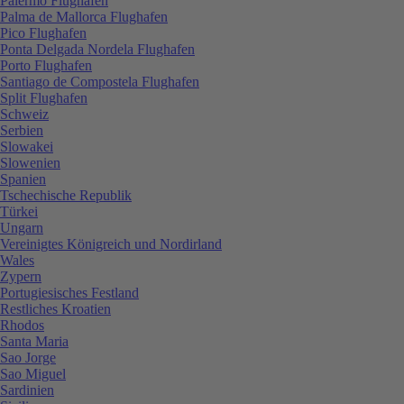
Palermo Flughafen
Palma de Mallorca Flughafen
Pico Flughafen
Ponta Delgada Nordela Flughafen
Porto Flughafen
Santiago de Compostela Flughafen
Split Flughafen
Schweiz
Serbien
Slowakei
Slowenien
Spanien
Tschechische Republik
Türkei
Ungarn
Vereinigtes Königreich und Nordirland
Wales
Zypern
Portugiesisches Festland
Restliches Kroatien
Rhodos
Santa Maria
Sao Jorge
Sao Miguel
Sardinien