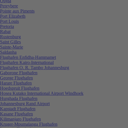
Oujda
Pereybere
Pointe aux Piments
Port Elizabeth
Port Louis
Pretoria
Rabat
Rustenburg
Saint Gilles
Sainte-Marie
Saldanha
Flughafen Enfidha-Hammamet
Flughafen Kairo-International
Flughafen O. R. Tambo Johannesburg
Gaborone Flughafen
George Flughafen
Harare Flughafen
Hoedspruit Flughafen
Hosea Kutako International Airport Windhoek
Hurghada Flughafen
Johannesburg Rand Airport
Kapstadt Flughafen
Kasane Flughafen
Kilimanjaro Flughafen
Kruger-Mpumalanga Flughafen