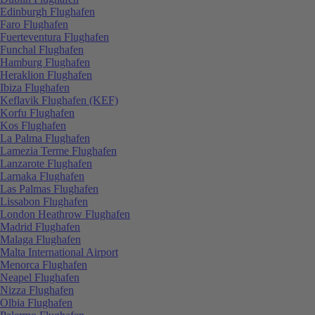
Edinburgh Flughafen
Faro Flughafen
Fuerteventura Flughafen
Funchal Flughafen
Hamburg Flughafen
Heraklion Flughafen
Ibiza Flughafen
Keflavik Flughafen (KEF)
Korfu Flughafen
Kos Flughafen
La Palma Flughafen
Lamezia Terme Flughafen
Lanzarote Flughafen
Larnaka Flughafen
Las Palmas Flughafen
Lissabon Flughafen
London Heathrow Flughafen
Madrid Flughafen
Malaga Flughafen
Malta International Airport
Menorca Flughafen
Neapel Flughafen
Nizza Flughafen
Olbia Flughafen