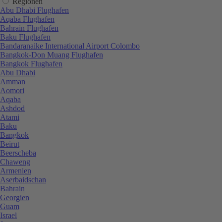
Regionen
Abu Dhabi Flughafen
Aqaba Flughafen
Bahrain Flughafen
Baku Flughafen
Bandaranaike International Airport Colombo
Bangkok-Don Muang Flughafen
Bangkok Flughafen
Abu Dhabi
Amman
Aomori
Aqaba
Ashdod
Atami
Baku
Bangkok
Beirut
Beerscheba
Chaweng
Armenien
Aserbaidschan
Bahrain
Georgien
Guam
Israel