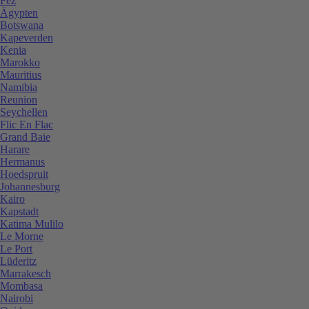
Fez
Ägypten
Botswana
Kapeverden
Kenia
Marokko
Mauritius
Namibia
Reunion
Seychellen
Flic En Flac
Grand Baie
Harare
Hermanus
Hoedspruit
Johannesburg
Kairo
Kapstadt
Katima Mulilo
Le Morne
Le Port
Lüderitz
Marrakesch
Mombasa
Nairobi