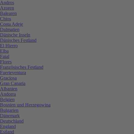
Andros
Azoren
Balearen
Chios
Costa Adeje
Dalmatien
Dänische Inseln
Dänisches Festland
El Hierro
Elba
Faial
Flores
Französisches Festland
Fuerteventura
Graciosa
Gran Canaria
Albanien
Andorra
Belgien
Bosnien und Herzegowina
Bulgarien
Dänemark
Deutschland
England
Estland