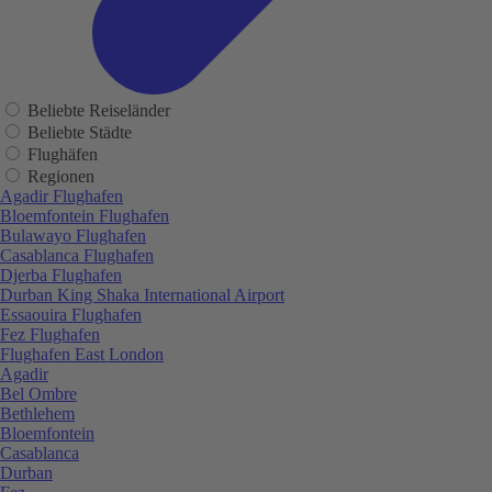
Beliebte Reiseländer
Beliebte Städte
Flughäfen
Regionen
Agadir Flughafen
Bloemfontein Flughafen
Bulawayo Flughafen
Casablanca Flughafen
Djerba Flughafen
Durban King Shaka International Airport
Essaouira Flughafen
Fez Flughafen
Flughafen East London
Agadir
Bel Ombre
Bethlehem
Bloemfontein
Casablanca
Durban