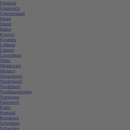
Finnland
Frankreich
Griechenland
Irland
Island
Italien
Kosovo
Kroatien
Lettland
Litauen
Luxemburg
Malta
Moldawien
Monaco
Montenegro
Niederlande
Nordirland
Nordmazedonien
Norwegen
Österreich
Polen
Portugal
Rumänien
Schottland
Schweden