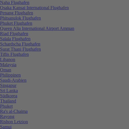
Naha Flughafen
Osaka Kansai International Flughafen
Penang Flughafen
Phitsanulok Flughafen
Phuket Flughafen
Queen Alia International Airport Amman
Riad Flughafen
Salala Flughafen
Schardscha Flughafen
Surat Thani Flughafen
Tiflis Flughafen
Libanon
Malaysia
Oman
Philippinen
Saudi-Arabien
Singapur
Sri Lanka
Südkorea
Thailand
Phuket
Ra's al-Chaima
Rayong
Rishon Letzion
Samui