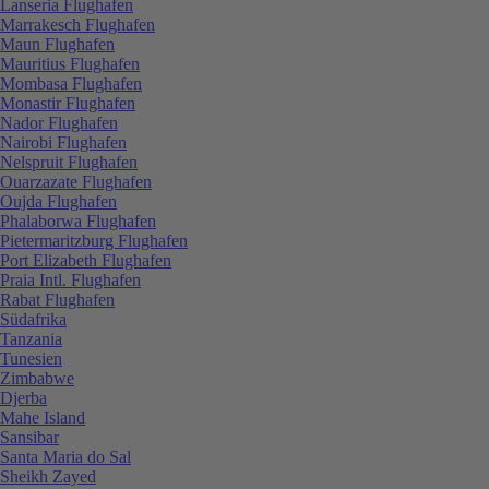
Lanseria Flughafen
Marrakesch Flughafen
Maun Flughafen
Mauritius Flughafen
Mombasa Flughafen
Monastir Flughafen
Nador Flughafen
Nairobi Flughafen
Nelspruit Flughafen
Ouarzazate Flughafen
Oujda Flughafen
Phalaborwa Flughafen
Pietermaritzburg Flughafen
Port Elizabeth Flughafen
Praia Intl. Flughafen
Rabat Flughafen
Südafrika
Tanzania
Tunesien
Zimbabwe
Djerba
Mahe Island
Sansibar
Santa Maria do Sal
Sheikh Zayed