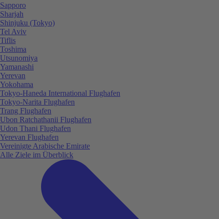
Sapporo
Sharjah
Shinjuku (Tokyo)
Tel Aviv
Tiflis
Toshima
Utsunomiya
Yamanashi
Yerevan
Yokohama
Tokyo-Haneda International Flughafen
Tokyo-Narita Flughafen
Trang Flughafen
Ubon Ratchathanii Flughafen
Udon Thani Flughafen
Yerevan Flughafen
Vereinigte Arabische Emirate
Alle Ziele im Überblick