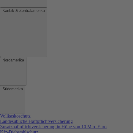
Karibik & Zentralamerika
Nordamerika
Südamerika
Vollkaskoschutz
Landesübliche Haftpflichtversicherung
Zusatzhaftpflichtversicherung in Höhe von 10 Mio. Euro
Kfz-Diebstahlschutz