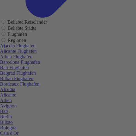
Beliebte Reiseländer
Beliebte Städte
Flughäfen
Regionen
Ajaccio Flughafen
Alicante Flughafen
Athen Flughafen
Barcelona Flughafen
Bari Flughafen
Belgrad Flughafen
Bilbao Flughafen
Bordeaux Flughafen
Alcudia
Alicante
Athen
Avignon
Bari
Berlin
Bilbao
Bologna
Cala d'Or