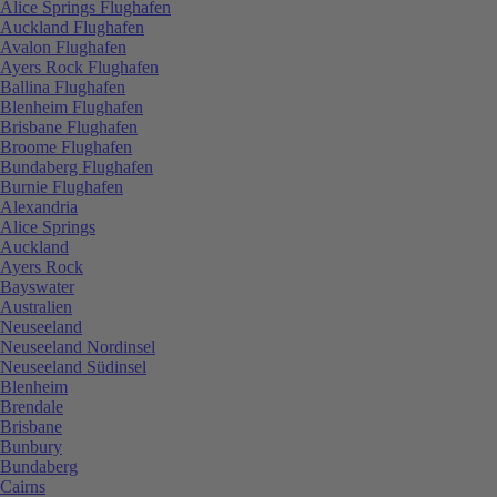
Alice Springs Flughafen
Auckland Flughafen
Avalon Flughafen
Ayers Rock Flughafen
Ballina Flughafen
Blenheim Flughafen
Brisbane Flughafen
Broome Flughafen
Bundaberg Flughafen
Burnie Flughafen
Alexandria
Alice Springs
Auckland
Ayers Rock
Bayswater
Australien
Neuseeland
Neuseeland Nordinsel
Neuseeland Südinsel
Blenheim
Brendale
Brisbane
Bunbury
Bundaberg
Cairns