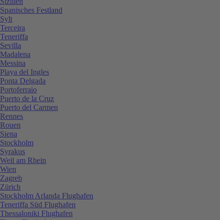
Sizilien
Spanisches Festland
Sylt
Terceira
Teneriffa
Sevilla
Madalena
Messina
Playa del Ingles
Ponta Delgada
Portoferraio
Puerto de la Cruz
Puerto del Carmen
Rennes
Rouen
Siena
Stockholm
Syrakus
Weil am Rhein
Wien
Zagreb
Zürich
Stockholm Arlanda Flughafen
Teneriffa Süd Flughafen
Thessaloniki Flughafen