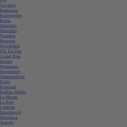
Fez
Ägypten
Botswana
Kapeverden
Kenia
Marokko
Mauritius
Namibia
Reunion
Seychellen
Flic En Flac
Grand Baie
Harare
Hermanus
Hoedspruit
Johannesburg
Kairo
Kapstadt
Katima Mulilo
Le Morne
Le Port
Lüderitz
Marrakesch
Mombasa
Nairobi