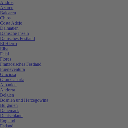
Andros
Azoren
Balearen
Chios
Costa Adeje
Dalmatien
Dänische Inseln
Dänisches Festland
El Hierro
Elba
Faial
Flores
Französisches Festland
Fuerteventura
Graciosa
Gran Canaria
Albanien
Andorra
Belgien
Bosnien und Herzegowina
Bulgarien
Dänemark
Deutschland
England
Estland