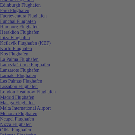
Edinburgh Flughafen
Faro Flughafen
Fuerteventura Flughafen
Funchal Flughafen
Hamburg Flughafen
Heraklion Flughafen
Ibiza Flughafen
Keflavik Flughafen (KEF)
Korfu Flughafen
Kos Flughafen
La Palma Flughafen
Lamezia Terme Flughafen
Lanzarote Flughafen
Larnaka Flughafen
Las Palmas Flughafen
Lissabon Flughafen
London Heathrow Flughafen
Madrid Flughafen
Malaga Flughafen
Malta International Airport
Menorca Flughafen
Neapel Flughafen
Nizza Flughafen
Olbia Flughafen