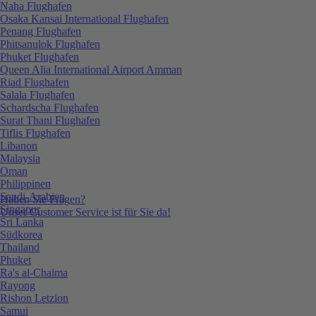
Naha Flughafen
Osaka Kansai International Flughafen
Penang Flughafen
Phitsanulok Flughafen
Phuket Flughafen
Queen Alia International Airport Amman
Riad Flughafen
Salala Flughafen
Schardscha Flughafen
Surat Thani Flughafen
Tiflis Flughafen
Libanon
Malaysia
Oman
Philippinen
Saudi-Arabien
Haben Sie Fragen?
Singapur
Unser Customer Service ist für Sie da!
Sri Lanka
Südkorea
Thailand
Phuket
Ra's al-Chaima
Rayong
Rishon Letzion
Samui