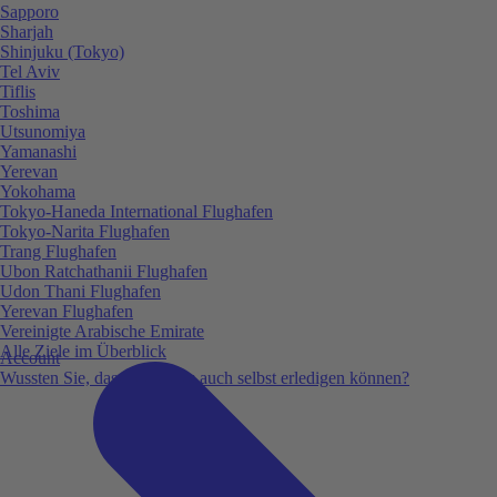
Sapporo
Sharjah
Shinjuku (Tokyo)
Tel Aviv
Tiflis
Toshima
Utsunomiya
Yamanashi
Yerevan
Yokohama
Tokyo-Haneda International Flughafen
Tokyo-Narita Flughafen
Trang Flughafen
Ubon Ratchathanii Flughafen
Udon Thani Flughafen
Yerevan Flughafen
Vereinigte Arabische Emirate
Alle Ziele im Überblick
Account
Wussten Sie, dass Sie vieles auch selbst erledigen können?