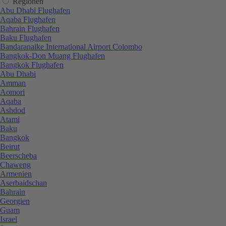
Regionen
Abu Dhabi Flughafen
Aqaba Flughafen
Bahrain Flughafen
Baku Flughafen
Bandaranaike International Airport Colombo
Bangkok-Don Muang Flughafen
Bangkok Flughafen
Abu Dhabi
Amman
Aomori
Aqaba
Ashdod
Atami
Baku
Bangkok
Beirut
Beerscheba
Chaweng
Armenien
Aserbaidschan
Bahrain
Georgien
Guam
Israel