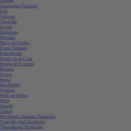
Sizilien
Spanisches Festland
Sylt
Terceira
Teneriffa
Sevilla
Madalena
Messina
Playa del Ingles
Ponta Delgada
Portoferraio
Puerto de la Cruz
Puerto del Carmen
Rennes
Rouen
Siena
Stockholm
Syrakus
Weil am Rhein
Wien
Zagreb
Zürich
Stockholm Arlanda Flughafen
Teneriffa Süd Flughafen
Thessaloniki Flughafen