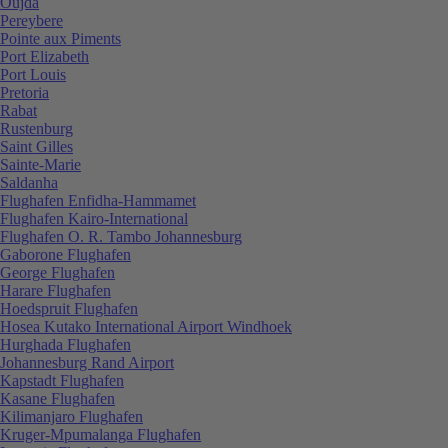
Oujda
Pereybere
Pointe aux Piments
Port Elizabeth
Port Louis
Pretoria
Rabat
Rustenburg
Saint Gilles
Sainte-Marie
Saldanha
Flughafen Enfidha-Hammamet
Flughafen Kairo-International
Flughafen O. R. Tambo Johannesburg
Gaborone Flughafen
George Flughafen
Harare Flughafen
Hoedspruit Flughafen
Hosea Kutako International Airport Windhoek
Hurghada Flughafen
Johannesburg Rand Airport
Kapstadt Flughafen
Kasane Flughafen
Kilimanjaro Flughafen
Kruger-Mpumalanga Flughafen