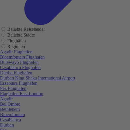
Beliebte Reiseländer
Beliebte Städte
Flughäfen
Regionen
Agadir Flughafen
Bloemfontein Flughafen
Bulawayo Flughafen
Casablanca Flughafen
Djerba Flughafen
Durban King Shaka International Airport
Essaouira Flughafen
Fez Flughafen
Flughafen East London
Agadir
Bel Ombre
Bethlehem
Bloemfontein
Casablanca
Durban