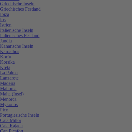
Griechische Inseln
Griechisches Festland
Ibiza
Ios
Istrien
Italienische Inseln
Italienisches Festland
Jandia
Kanarische Inseln
Karpathos
Korfu
Korsika
Kreta
La Palma
Lanzarote
Madeira
Mallorca
Malta (Insel)
Menorca
Mykonos
Pico
Portugiesische Inseln
Cala Millor
Cala Rajada
Can Picafort