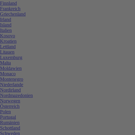
Finnland
Frankreich
Griechenland
Irland
Island
Italien
Kosovo
Kroatien
Lettland
Litauen
Luxemburg
Malta
Moldawien
Monaco
Montenegro
Niederlande
Nordirland
Nordmazedonien
Norwegen
Österreich
Polen
Portugal
Rumänien
Schottland
Schweden