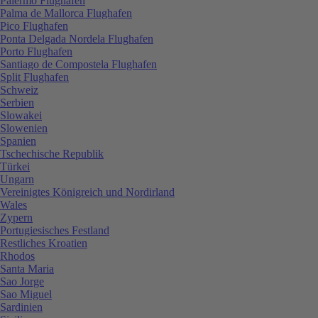
Palermo Flughafen
Palma de Mallorca Flughafen
Pico Flughafen
Ponta Delgada Nordela Flughafen
Porto Flughafen
Santiago de Compostela Flughafen
Split Flughafen
Schweiz
Serbien
Slowakei
Slowenien
Spanien
Tschechische Republik
Türkei
Ungarn
Vereinigtes Königreich und Nordirland
Wales
Zypern
Portugiesisches Festland
Restliches Kroatien
Rhodos
Santa Maria
Sao Jorge
Sao Miguel
Sardinien