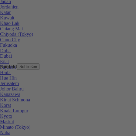
Japan
Jordanien
Katar
Kuwait
Khao Lak
Chiang Mai
Chiyoda (Tokyo)
Chuo City
Fukuoka
Doha
Dubai
Eilat
Kontakt
Fujairah
Schließen
Haifa
Hua Hin
Jerusalem
Johor Bahru
Kanazawa
Kirjat Schmona
Korat
Kuala Lumpur
Kyoto
Maskat
Minato (Tokyo)
Naha