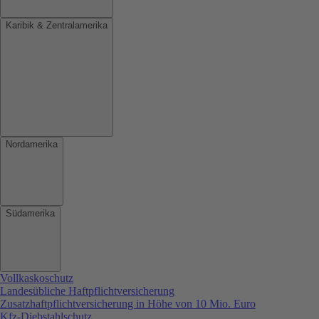
Karibik & Zentralamerika
Nordamerika
Südamerika
Vollkaskoschutz
Landesübliche Haftpflichtversicherung
Zusatzhaftpflichtversicherung in Höhe von 10 Mio. Euro
Kfz-Diebstahlschutz