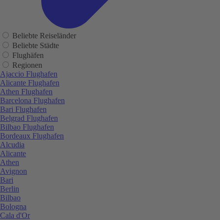
Beliebte Reiseländer
Beliebte Städte
Flughäfen
Regionen
Ajaccio Flughafen
Alicante Flughafen
Athen Flughafen
Barcelona Flughafen
Bari Flughafen
Belgrad Flughafen
Bilbao Flughafen
Bordeaux Flughafen
Alcudia
Alicante
Athen
Avignon
Bari
Berlin
Bilbao
Bologna
Cala d'Or