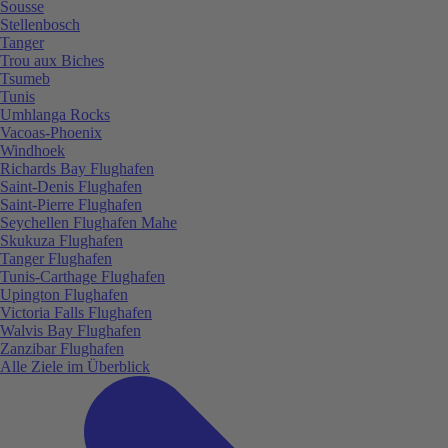
Sousse
Stellenbosch
Tanger
Trou aux Biches
Tsumeb
Tunis
Umhlanga Rocks
Vacoas-Phoenix
Windhoek
Richards Bay Flughafen
Saint-Denis Flughafen
Saint-Pierre Flughafen
Seychellen Flughafen Mahe
Skukuza Flughafen
Tanger Flughafen
Tunis-Carthage Flughafen
Upington Flughafen
Victoria Falls Flughafen
Walvis Bay Flughafen
Zanzibar Flughafen
Alle Ziele im Überblick