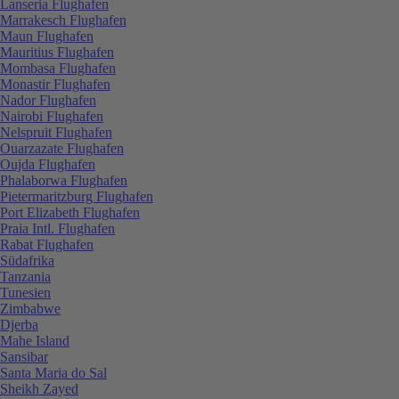
Lanseria Flughafen
Marrakesch Flughafen
Maun Flughafen
Mauritius Flughafen
Mombasa Flughafen
Monastir Flughafen
Nador Flughafen
Nairobi Flughafen
Nelspruit Flughafen
Ouarzazate Flughafen
Oujda Flughafen
Phalaborwa Flughafen
Pietermaritzburg Flughafen
Port Elizabeth Flughafen
Praia Intl. Flughafen
Rabat Flughafen
Südafrika
Tanzania
Tunesien
Zimbabwe
Djerba
Mahe Island
Sansibar
Santa Maria do Sal
Sheikh Zayed