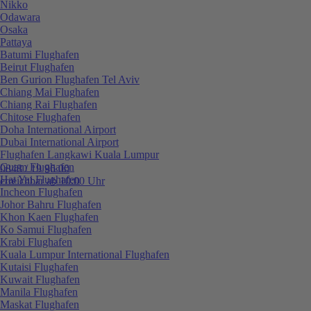
Nikko
Odawara
Osaka
Pattaya
Batumi Flughafen
Beirut Flughafen
Ben Gurion Flughafen Tel Aviv
Chiang Mai Flughafen
Chiang Rai Flughafen
Chitose Flughafen
Doha International Airport
Dubai International Airport
Flughafen Langkawi Kuala Lumpur
Guam Flughafen
0848 / 19 96 00
Hat Yai Flughafen
erreichbar ab 10:00 Uhr
Incheon Flughafen
Johor Bahru Flughafen
Khon Kaen Flughafen
Ko Samui Flughafen
Krabi Flughafen
Kuala Lumpur International Flughafen
Kutaisi Flughafen
Kuwait Flughafen
Manila Flughafen
Maskat Flughafen