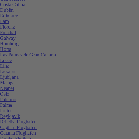
Costa Calma
Dublin
Edinburgh
Faro
Florenz
Funchal
Galway
Hamburg
Horta
Las Palmas de Gran Canaria
Lecce
Linz
Lissabon
Ljubljana
Malaga
Neapel
Oslo
Palermo
Palma
Porto
Reykjavík
Brindisi Flughafen
Cagliari Flughafen
Catania Flughafen
Dublin Flughafen