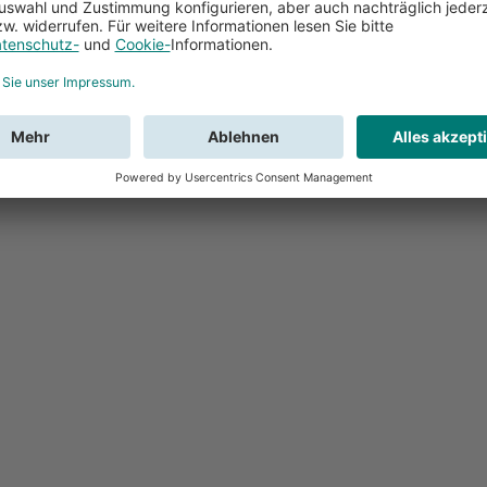
Feedback
Sie haben Fr
Buchung?