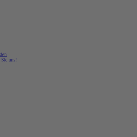
lden
 Sie uns!