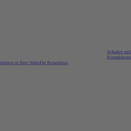
Schaden me
Kontaktieren
sebüros in Ihrer Nähe
Für Reisebüros