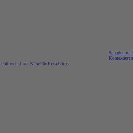
Schaden me
Kontaktieren
sebüros in Ihrer Nähe
Für Reisebüros