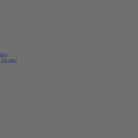
lden
 Sie uns!