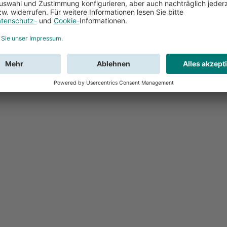
Feedback
Sie haben Fr
Buchung?