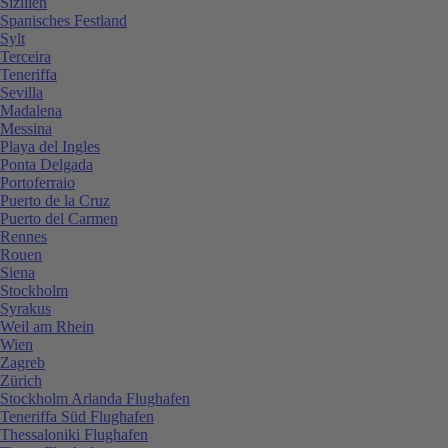
Sizilien
Spanisches Festland
Sylt
Terceira
Teneriffa
Sevilla
Madalena
Messina
Playa del Ingles
Ponta Delgada
Portoferraio
Puerto de la Cruz
Puerto del Carmen
Rennes
Rouen
Siena
Stockholm
Syrakus
Weil am Rhein
Wien
Zagreb
Zürich
Stockholm Arlanda Flughafen
Teneriffa Süd Flughafen
Thessaloniki Flughafen