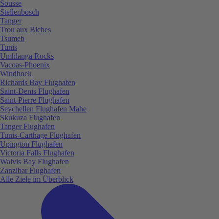
Sousse
Stellenbosch
Tanger
Trou aux Biches
Tsumeb
Tunis
Umhlanga Rocks
Vacoas-Phoenix
Windhoek
Richards Bay Flughafen
Saint-Denis Flughafen
Saint-Pierre Flughafen
Seychellen Flughafen Mahe
Skukuza Flughafen
Tanger Flughafen
Tunis-Carthage Flughafen
Upington Flughafen
Victoria Falls Flughafen
Walvis Bay Flughafen
Zanzibar Flughafen
Alle Ziele im Überblick