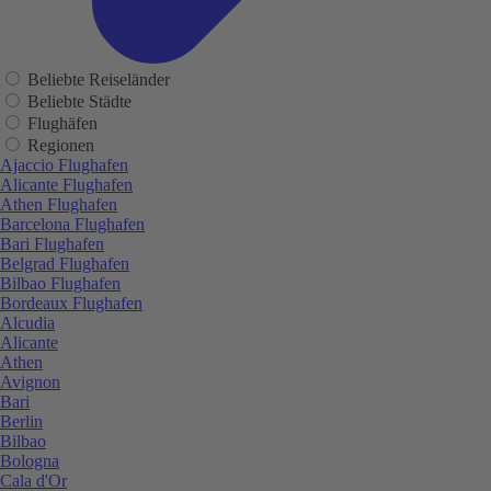
Beliebte Reiseländer
Beliebte Städte
Flughäfen
Regionen
Ajaccio Flughafen
Alicante Flughafen
Athen Flughafen
Barcelona Flughafen
Bari Flughafen
Belgrad Flughafen
Bilbao Flughafen
Bordeaux Flughafen
Alcudia
Alicante
Athen
Avignon
Bari
Berlin
Bilbao
Bologna
Cala d'Or