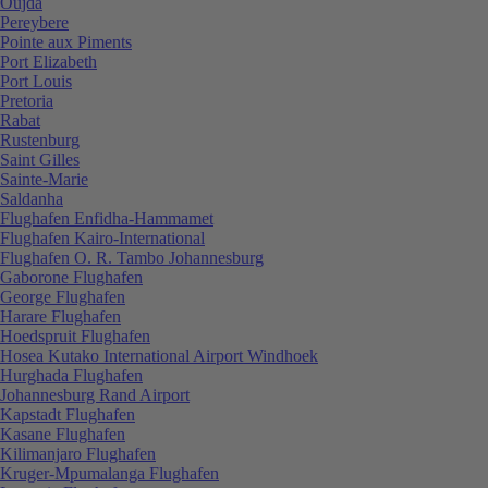
Oujda
Pereybere
Pointe aux Piments
Port Elizabeth
Port Louis
Pretoria
Rabat
Rustenburg
Saint Gilles
Sainte-Marie
Saldanha
Flughafen Enfidha-Hammamet
Flughafen Kairo-International
Flughafen O. R. Tambo Johannesburg
Gaborone Flughafen
George Flughafen
Harare Flughafen
Hoedspruit Flughafen
Hosea Kutako International Airport Windhoek
Hurghada Flughafen
Johannesburg Rand Airport
Kapstadt Flughafen
Kasane Flughafen
Kilimanjaro Flughafen
Kruger-Mpumalanga Flughafen