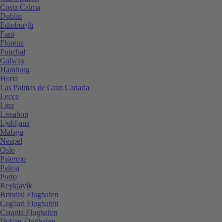
Costa Calma
Dublin
Edinburgh
Faro
Florenz
Funchal
Galway
Hamburg
Horta
Las Palmas de Gran Canaria
Lecce
Linz
Lissabon
Ljubljana
Malaga
Neapel
Oslo
Palermo
Palma
Porto
Reykjavík
Brindisi Flughafen
Cagliari Flughafen
Catania Flughafen
Dublin Flughafen