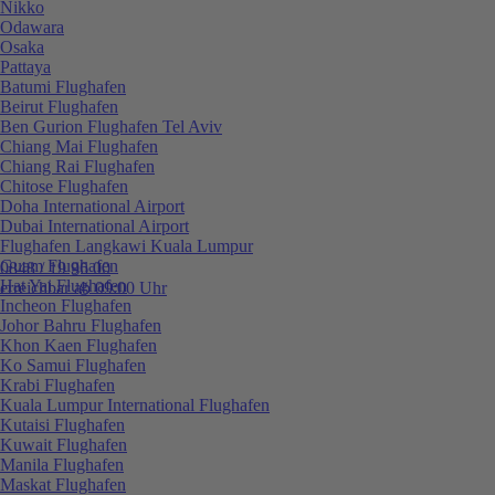
Nikko
Odawara
Osaka
Pattaya
Batumi Flughafen
Beirut Flughafen
Ben Gurion Flughafen Tel Aviv
Chiang Mai Flughafen
Chiang Rai Flughafen
Chitose Flughafen
Doha International Airport
Dubai International Airport
Flughafen Langkawi Kuala Lumpur
Guam Flughafen
0848 / 19 96 00
Hat Yai Flughafen
erreichbar ab 09:00 Uhr
Incheon Flughafen
Johor Bahru Flughafen
Khon Kaen Flughafen
Ko Samui Flughafen
Krabi Flughafen
Kuala Lumpur International Flughafen
Kutaisi Flughafen
Kuwait Flughafen
Manila Flughafen
Maskat Flughafen