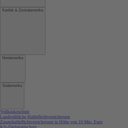
Karibik & Zentralamerika
Nordamerika
Südamerika
Vollkaskoschutz
Landesübliche Haftpflichtversicherung
Zusatzhaftpflichtversicherung in Höhe von 10 Mio. Euro
Kfz-Diebstahlschutz