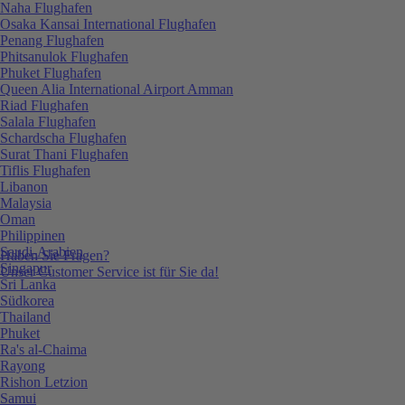
Naha Flughafen
Osaka Kansai International Flughafen
Penang Flughafen
Phitsanulok Flughafen
Phuket Flughafen
Queen Alia International Airport Amman
Riad Flughafen
Salala Flughafen
Schardscha Flughafen
Surat Thani Flughafen
Tiflis Flughafen
Libanon
Malaysia
Oman
Philippinen
Saudi-Arabien
Haben Sie Fragen?
Singapur
Unser Customer Service ist für Sie da!
Sri Lanka
Südkorea
Thailand
Phuket
Ra's al-Chaima
Rayong
Rishon Letzion
Samui