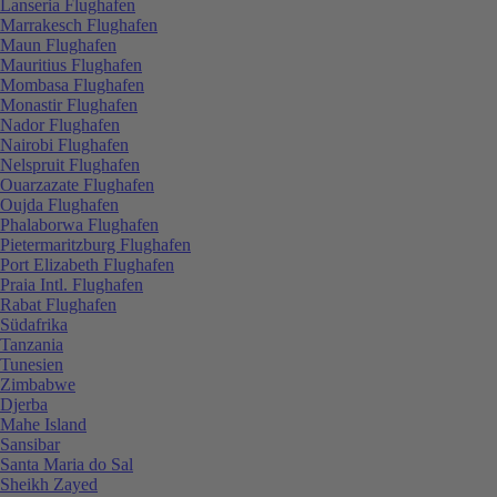
Lanseria Flughafen
Marrakesch Flughafen
Maun Flughafen
Mauritius Flughafen
Mombasa Flughafen
Monastir Flughafen
Nador Flughafen
Nairobi Flughafen
Nelspruit Flughafen
Ouarzazate Flughafen
Oujda Flughafen
Phalaborwa Flughafen
Pietermaritzburg Flughafen
Port Elizabeth Flughafen
Praia Intl. Flughafen
Rabat Flughafen
Südafrika
Tanzania
Tunesien
Zimbabwe
Djerba
Mahe Island
Sansibar
Santa Maria do Sal
Sheikh Zayed