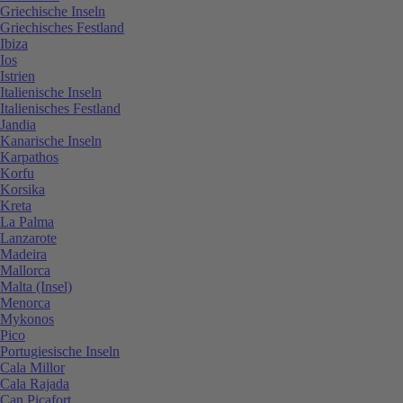
Griechische Inseln
Griechisches Festland
Ibiza
Ios
Istrien
Italienische Inseln
Italienisches Festland
Jandia
Kanarische Inseln
Karpathos
Korfu
Korsika
Kreta
La Palma
Lanzarote
Madeira
Mallorca
Malta (Insel)
Menorca
Mykonos
Pico
Portugiesische Inseln
Cala Millor
Cala Rajada
Can Picafort