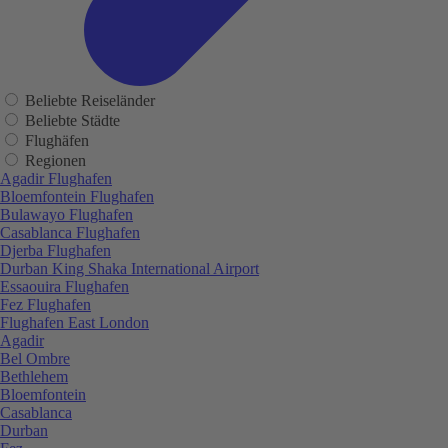
Beliebte Reiseländer
Beliebte Städte
Flughäfen
Regionen
Agadir Flughafen
Bloemfontein Flughafen
Bulawayo Flughafen
Casablanca Flughafen
Djerba Flughafen
Durban King Shaka International Airport
Essaouira Flughafen
Fez Flughafen
Flughafen East London
Agadir
Bel Ombre
Bethlehem
Bloemfontein
Casablanca
Durban