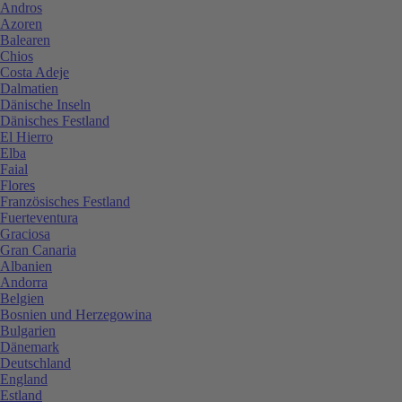
Andros
Azoren
Balearen
Chios
Costa Adeje
Dalmatien
Dänische Inseln
Dänisches Festland
El Hierro
Elba
Faial
Flores
Französisches Festland
Fuerteventura
Graciosa
Gran Canaria
Albanien
Andorra
Belgien
Bosnien und Herzegowina
Bulgarien
Dänemark
Deutschland
England
Estland