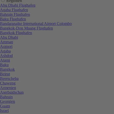
Regionen
Abu Dhabi Flughafen
Aqaba Flughafen
Bahrain Flughafen
Baku Flughafen
Bandaranaike International Airport Colombo
Bangkok-Don Muang Flughafen
Bangkok Flughafen
Abu Dhabi
Amman
Aomori
Aqaba
Ashdod
Atami
Baku
Bangkok
Beirut
Beerscheba
Chaweng
Armenien
Aserbaidschan
Bahrain
Georgien
Guam
Israel