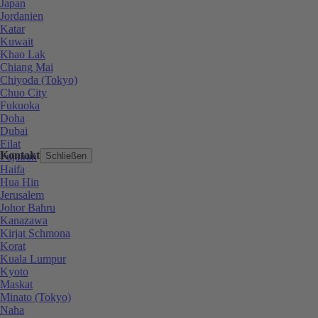
Japan
Jordanien
Katar
Kuwait
Khao Lak
Chiang Mai
Chiyoda (Tokyo)
Chuo City
Fukuoka
Doha
Dubai
Eilat
Kontakt
Fujairah
Schließen
Haifa
Hua Hin
Jerusalem
Johor Bahru
Kanazawa
Kirjat Schmona
Korat
Kuala Lumpur
Kyoto
Maskat
Minato (Tokyo)
Naha