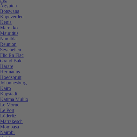
Fez
Ägypten
Botswana
Kapeverden
Kenia
Marokko
Mauritius
Namibia
Reunion
Seychellen
Flic En Flac
Grand Baie
Harare
Hermanus
Hoedspruit
Johannesburg
Kairo
Kapstadt
Katima Mulilo
Le Morne
Le Port
Lüderitz
Marrakesch
Mombasa
Nairobi