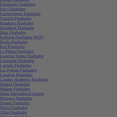
Edinburgh Flughafen
Faro Flughafen
Fuerteventura Flughafen
Funchal Flughafen
Hamburg Flughafen
Heraklion Flughafen
Ibiza Flughafen
Keflavik Flughafen (KEF)
Korfu Flughafen
Kos Flughafen
La Palma Flughafen
Lamezia Terme Flughafen
Lanzarote Flughafen
Larnaka Flughafen
Las Palmas Flughafen
Lissabon Flughafen
London Heathrow Flughafen
Madrid Flughafen
Malaga Flughafen
Malta International Airport
Menorca Flughafen
Neapel Flughafen
Nizza Flughafen
Olbia Flughafen