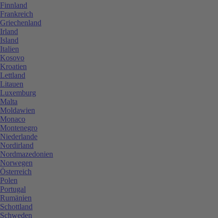
Finnland
Frankreich
Griechenland
Irland
Island
Italien
Kosovo
Kroatien
Lettland
Litauen
Luxemburg
Malta
Moldawien
Monaco
Montenegro
Niederlande
Nordirland
Nordmazedonien
Norwegen
Österreich
Polen
Portugal
Rumänien
Schottland
Schweden