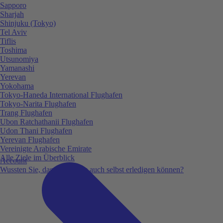
Sapporo
Sharjah
Shinjuku (Tokyo)
Tel Aviv
Tiflis
Toshima
Utsunomiya
Yamanashi
Yerevan
Yokohama
Tokyo-Haneda International Flughafen
Tokyo-Narita Flughafen
Trang Flughafen
Ubon Ratchathanii Flughafen
Udon Thani Flughafen
Yerevan Flughafen
Vereinigte Arabische Emirate
Alle Ziele im Überblick
Account
Wussten Sie, dass Sie vieles auch selbst erledigen können?