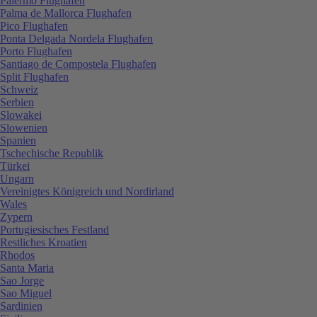
Palermo Flughafen
Palma de Mallorca Flughafen
Pico Flughafen
Ponta Delgada Nordela Flughafen
Porto Flughafen
Santiago de Compostela Flughafen
Split Flughafen
Schweiz
Serbien
Slowakei
Slowenien
Spanien
Tschechische Republik
Türkei
Ungarn
Vereinigtes Königreich und Nordirland
Wales
Zypern
Portugiesisches Festland
Restliches Kroatien
Rhodos
Santa Maria
Sao Jorge
Sao Miguel
Sardinien