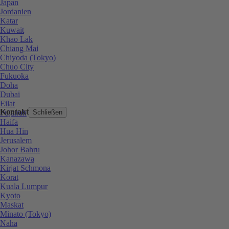
Japan
Jordanien
Katar
Kuwait
Khao Lak
Chiang Mai
Chiyoda (Tokyo)
Chuo City
Fukuoka
Doha
Dubai
Eilat
Kontakt
Fujairah
Schließen
Haifa
Hua Hin
Jerusalem
Johor Bahru
Kanazawa
Kirjat Schmona
Korat
Kuala Lumpur
Kyoto
Maskat
Minato (Tokyo)
Naha