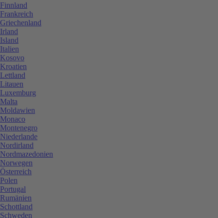
Finnland
Frankreich
Griechenland
Irland
Island
Italien
Kosovo
Kroatien
Lettland
Litauen
Luxemburg
Malta
Moldawien
Monaco
Montenegro
Niederlande
Nordirland
Nordmazedonien
Norwegen
Österreich
Polen
Portugal
Rumänien
Schottland
Schweden