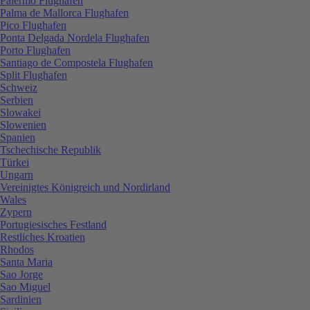
Palermo Flughafen
Palma de Mallorca Flughafen
Pico Flughafen
Ponta Delgada Nordela Flughafen
Porto Flughafen
Santiago de Compostela Flughafen
Split Flughafen
Schweiz
Serbien
Slowakei
Slowenien
Spanien
Tschechische Republik
Türkei
Ungarn
Vereinigtes Königreich und Nordirland
Wales
Zypern
Portugiesisches Festland
Restliches Kroatien
Rhodos
Santa Maria
Sao Jorge
Sao Miguel
Sardinien