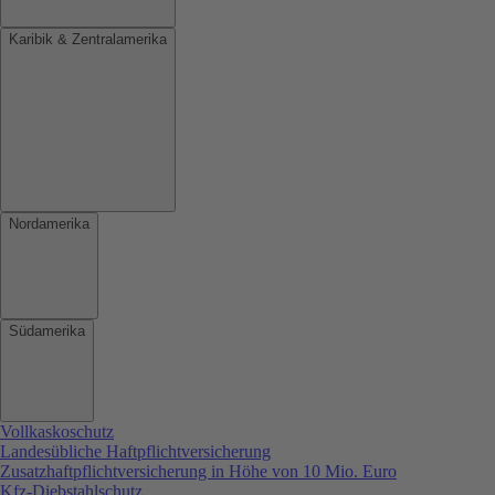
Karibik & Zentralamerika
Nordamerika
Südamerika
Vollkaskoschutz
Landesübliche Haftpflichtversicherung
Zusatzhaftpflichtversicherung in Höhe von 10 Mio. Euro
Kfz-Diebstahlschutz