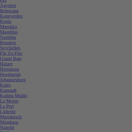
Fez
Ägypten
Botswana
Kapeverden
Kenia
Marokko
Mauritius
Namibia
Reunion
Seychellen
Flic En Flac
Grand Baie
Harare
Hermanus
Hoedspruit
Johannesburg
Kairo
Kapstadt
Katima Mulilo
Le Morne
Le Port
Lüderitz
Marrakesch
Mombasa
Nairobi