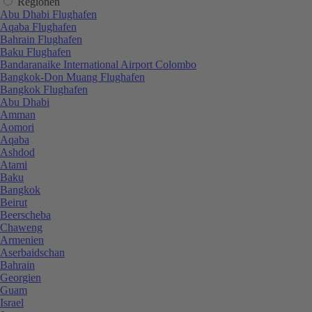
Regionen
Abu Dhabi Flughafen
Aqaba Flughafen
Bahrain Flughafen
Baku Flughafen
Bandaranaike International Airport Colombo
Bangkok-Don Muang Flughafen
Bangkok Flughafen
Abu Dhabi
Amman
Aomori
Aqaba
Ashdod
Atami
Baku
Bangkok
Beirut
Beerscheba
Chaweng
Armenien
Aserbaidschan
Bahrain
Georgien
Guam
Israel