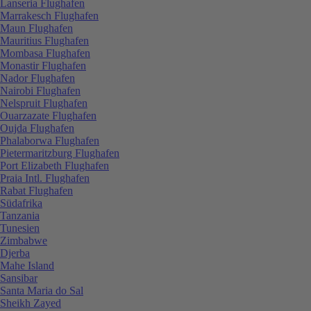
Lanseria Flughafen
Marrakesch Flughafen
Maun Flughafen
Mauritius Flughafen
Mombasa Flughafen
Monastir Flughafen
Nador Flughafen
Nairobi Flughafen
Nelspruit Flughafen
Ouarzazate Flughafen
Oujda Flughafen
Phalaborwa Flughafen
Pietermaritzburg Flughafen
Port Elizabeth Flughafen
Praia Intl. Flughafen
Rabat Flughafen
Südafrika
Tanzania
Tunesien
Zimbabwe
Djerba
Mahe Island
Sansibar
Santa Maria do Sal
Sheikh Zayed