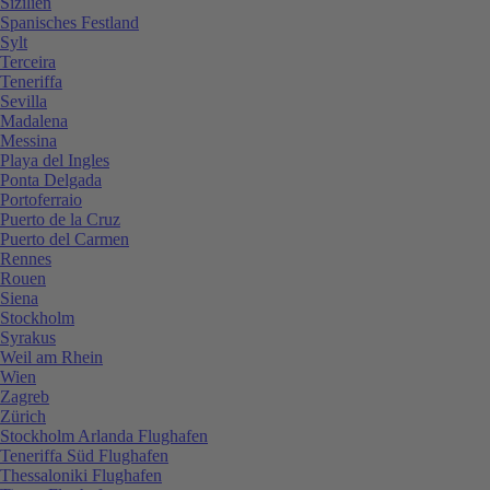
Sizilien
Spanisches Festland
Sylt
Terceira
Teneriffa
Sevilla
Madalena
Messina
Playa del Ingles
Ponta Delgada
Portoferraio
Puerto de la Cruz
Puerto del Carmen
Rennes
Rouen
Siena
Stockholm
Syrakus
Weil am Rhein
Wien
Zagreb
Zürich
Stockholm Arlanda Flughafen
Teneriffa Süd Flughafen
Thessaloniki Flughafen