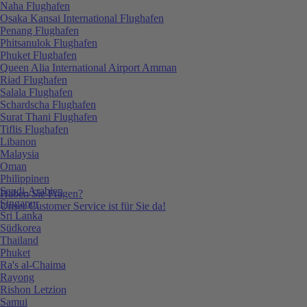
Naha Flughafen
Osaka Kansai International Flughafen
Penang Flughafen
Phitsanulok Flughafen
Phuket Flughafen
Queen Alia International Airport Amman
Riad Flughafen
Salala Flughafen
Schardscha Flughafen
Surat Thani Flughafen
Tiflis Flughafen
Libanon
Malaysia
Oman
Philippinen
Saudi-Arabien
Haben Sie Fragen?
Singapur
Unser Customer Service ist für Sie da!
Sri Lanka
Südkorea
Thailand
Phuket
Ra's al-Chaima
Rayong
Rishon Letzion
Samui