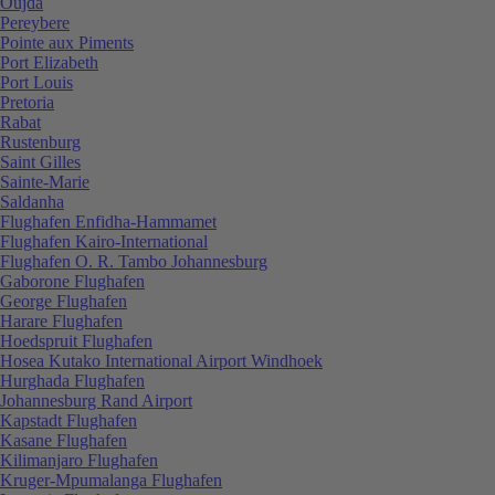
Oujda
Pereybere
Pointe aux Piments
Port Elizabeth
Port Louis
Pretoria
Rabat
Rustenburg
Saint Gilles
Sainte-Marie
Saldanha
Flughafen Enfidha-Hammamet
Flughafen Kairo-International
Flughafen O. R. Tambo Johannesburg
Gaborone Flughafen
George Flughafen
Harare Flughafen
Hoedspruit Flughafen
Hosea Kutako International Airport Windhoek
Hurghada Flughafen
Johannesburg Rand Airport
Kapstadt Flughafen
Kasane Flughafen
Kilimanjaro Flughafen
Kruger-Mpumalanga Flughafen