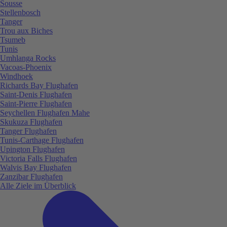
Sousse
Stellenbosch
Tanger
Trou aux Biches
Tsumeb
Tunis
Umhlanga Rocks
Vacoas-Phoenix
Windhoek
Richards Bay Flughafen
Saint-Denis Flughafen
Saint-Pierre Flughafen
Seychellen Flughafen Mahe
Skukuza Flughafen
Tanger Flughafen
Tunis-Carthage Flughafen
Upington Flughafen
Victoria Falls Flughafen
Walvis Bay Flughafen
Zanzibar Flughafen
Alle Ziele im Überblick