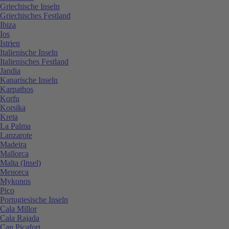
Griechische Inseln
Griechisches Festland
Ibiza
Ios
Istrien
Italienische Inseln
Italienisches Festland
Jandia
Kanarische Inseln
Karpathos
Korfu
Korsika
Kreta
La Palma
Lanzarote
Madeira
Mallorca
Malta (Insel)
Menorca
Mykonos
Pico
Portugiesische Inseln
Cala Millor
Cala Rajada
Can Picafort