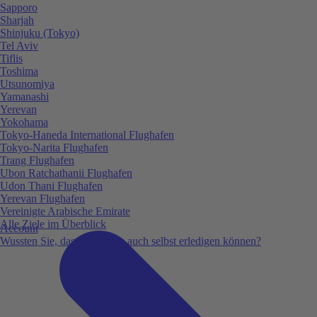
Sapporo
Sharjah
Shinjuku (Tokyo)
Tel Aviv
Tiflis
Toshima
Utsunomiya
Yamanashi
Yerevan
Yokohama
Tokyo-Haneda International Flughafen
Tokyo-Narita Flughafen
Trang Flughafen
Ubon Ratchathanii Flughafen
Udon Thani Flughafen
Yerevan Flughafen
Vereinigte Arabische Emirate
Alle Ziele im Überblick
Account
Wussten Sie, dass Sie vieles auch selbst erledigen können?