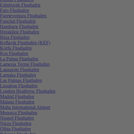
Edinburgh Flughafen
Faro Flughafen
Fuerteventura Flughafen
Funchal Flughafen
Hamburg Flughafen
Heraklion Flughafen
Ibiza Flughafen
Keflavik Flughafen (KEF)
Korfu Flughafen
Kos Flughafen
La Palma Flughafen
Lamezia Terme Flughafen
Lanzarote Flughafen
Larnaka Flughafen
Las Palmas Flughafen
Lissabon Flughafen
London Heathrow Flughafen
Madrid Flughafen
Malaga Flughafen
Malta International Airport
Menorca Flughafen
Neapel Flughafen
Nizza Flughafen
Olbia Flughafen