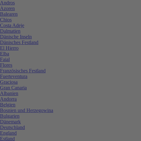
Andros
Azoren
Balearen
Chios
Costa Adeje
Dalmatien
Dänische Inseln
Dänisches Festland
El Hierro
Elba
Faial
Flores
Französisches Festland
Fuerteventura
Graciosa
Gran Canaria
Albanien
Andorra
Belgien
Bosnien und Herzegowina
Bulgarien
Dänemark
Deutschland
England
Estland