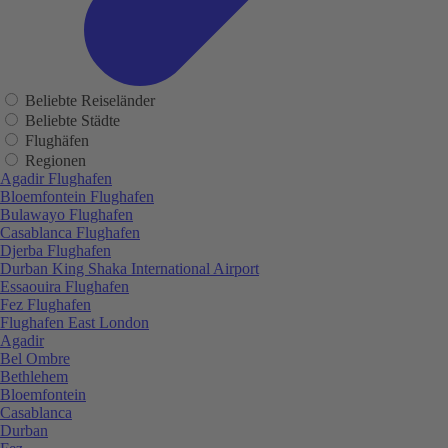
Beliebte Reiseländer
Beliebte Städte
Flughäfen
Regionen
Agadir Flughafen
Bloemfontein Flughafen
Bulawayo Flughafen
Casablanca Flughafen
Djerba Flughafen
Durban King Shaka International Airport
Essaouira Flughafen
Fez Flughafen
Flughafen East London
Agadir
Bel Ombre
Bethlehem
Bloemfontein
Casablanca
Durban