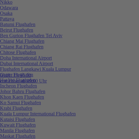
Nikko
Odawara
Osaka
Pattaya
Batumi Flughafen
Beirut Flughafen
Ben Gurion Flughafen Tel Aviv
Chiang Mai Flughafen
Chiang Rai Flughafen
Chitose Flughafen
Doha International Airport
Dubai International Airport
Flughafen Langkawi Kuala Lumpur
Guam Flughafen
0848 / 19 96 00
Hat Yai Flughafen
erreichbar ab 09:00 Uhr
Incheon Flughafen
Johor Bahru Flughafen
Khon Kaen Flughafen
Ko Samui Flughafen
Krabi Flughafen
Kuala Lumpur International Flughafen
Kutaisi Flughafen
Kuwait Flughafen
Manila Flughafen
Maskat Flughafen