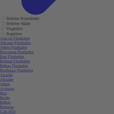
Beliebte Reiseländer
Beliebte Städte
Flughäfen
Regionen
Ajaccio Flughafen
Alicante Flughafen
Athen Flughafen
Barcelona Flughafen
Bari Flughafen
Belgrad Flughafen
Bilbao Flughafen
Bordeaux Flughafen
Alcudia
Alicante
Athen
Avignon
Bari
Berlin
Bilbao
Bologna
Cala d'Or