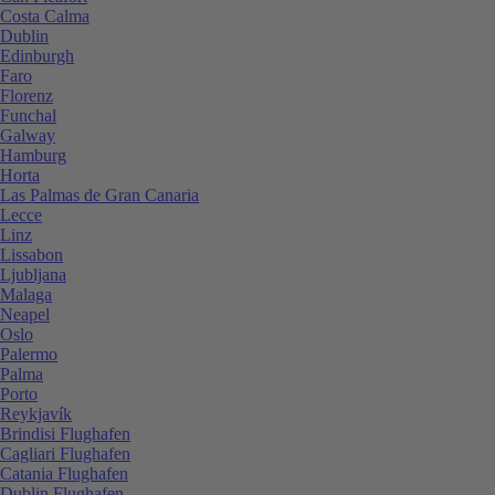
Costa Calma
Dublin
Edinburgh
Faro
Florenz
Funchal
Galway
Hamburg
Horta
Las Palmas de Gran Canaria
Lecce
Linz
Lissabon
Ljubljana
Malaga
Neapel
Oslo
Palermo
Palma
Porto
Reykjavík
Brindisi Flughafen
Cagliari Flughafen
Catania Flughafen
Dublin Flughafen