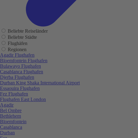
Beliebte Reiseländer
Beliebte Städte
Flughäfen
Regionen
Agadir Flughafen
Bloemfontein Flughafen
Bulawayo Flughafen
Casablanca Flughafen
Djerba Flughafen
Durban King Shaka International Airport
Essaouira Flughafen
Fez Flughafen
Flughafen East London
Agadir
Bel Ombre
Bethlehem
Bloemfontein
Casablanca
Durban