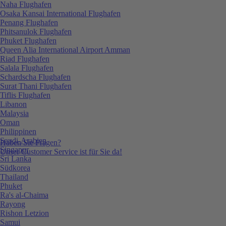
Naha Flughafen
Osaka Kansai International Flughafen
Penang Flughafen
Phitsanulok Flughafen
Phuket Flughafen
Queen Alia International Airport Amman
Riad Flughafen
Salala Flughafen
Schardscha Flughafen
Surat Thani Flughafen
Tiflis Flughafen
Libanon
Malaysia
Oman
Philippinen
Saudi-Arabien
Haben Sie Fragen?
Singapur
Unser Customer Service ist für Sie da!
Sri Lanka
Südkorea
Thailand
Phuket
Ra's al-Chaima
Rayong
Rishon Letzion
Samui