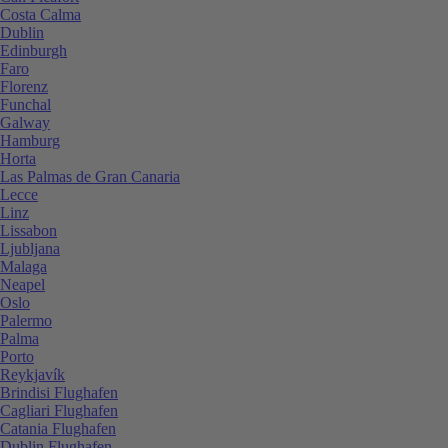
Costa Calma
Dublin
Edinburgh
Faro
Florenz
Funchal
Galway
Hamburg
Horta
Las Palmas de Gran Canaria
Lecce
Linz
Lissabon
Ljubljana
Malaga
Neapel
Oslo
Palermo
Palma
Porto
Reykjavík
Brindisi Flughafen
Cagliari Flughafen
Catania Flughafen
Dublin Flughafen