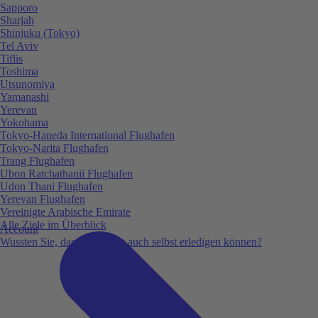
Sapporo
Sharjah
Shinjuku (Tokyo)
Tel Aviv
Tiflis
Toshima
Utsunomiya
Yamanashi
Yerevan
Yokohama
Tokyo-Haneda International Flughafen
Tokyo-Narita Flughafen
Trang Flughafen
Ubon Ratchathanii Flughafen
Udon Thani Flughafen
Yerevan Flughafen
Vereinigte Arabische Emirate
Alle Ziele im Überblick
Account
Wussten Sie, dass Sie vieles auch selbst erledigen können?