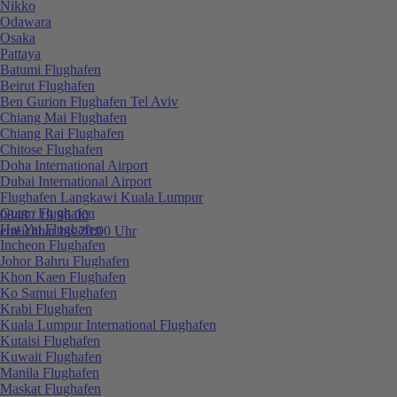
Nikko
Odawara
Osaka
Pattaya
Batumi Flughafen
Beirut Flughafen
Ben Gurion Flughafen Tel Aviv
Chiang Mai Flughafen
Chiang Rai Flughafen
Chitose Flughafen
Doha International Airport
Dubai International Airport
Flughafen Langkawi Kuala Lumpur
Guam Flughafen
0848 / 19 96 00
Hat Yai Flughafen
erreichbar bis 20:00 Uhr
Incheon Flughafen
Johor Bahru Flughafen
Khon Kaen Flughafen
Ko Samui Flughafen
Krabi Flughafen
Kuala Lumpur International Flughafen
Kutaisi Flughafen
Kuwait Flughafen
Manila Flughafen
Maskat Flughafen