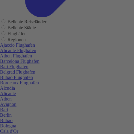
Beliebte Reiseländer
Beliebte Städte
Flughäfen
Regionen
Ajaccio Flughafen
Alicante Flughafen
Athen Flughafen
Barcelona Flughafen
Bari Flughafen
Belgrad Flughafen
Bilbao Flughafen
Bordeaux Flughafen
Alcudia
Alicante
Athen
Avignon
Bari
Berlin
Bilbao
Bologna
Cala d'Or