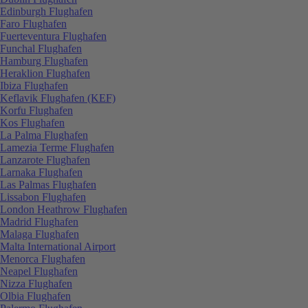
Edinburgh Flughafen
Faro Flughafen
Fuerteventura Flughafen
Funchal Flughafen
Hamburg Flughafen
Heraklion Flughafen
Ibiza Flughafen
Keflavik Flughafen (KEF)
Korfu Flughafen
Kos Flughafen
La Palma Flughafen
Lamezia Terme Flughafen
Lanzarote Flughafen
Larnaka Flughafen
Las Palmas Flughafen
Lissabon Flughafen
London Heathrow Flughafen
Madrid Flughafen
Malaga Flughafen
Malta International Airport
Menorca Flughafen
Neapel Flughafen
Nizza Flughafen
Olbia Flughafen