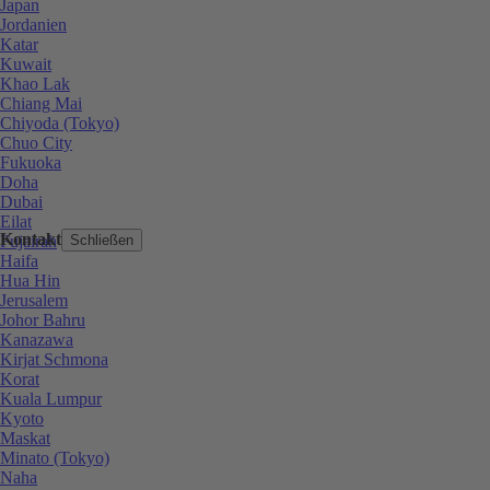
Japan
Jordanien
Katar
Kuwait
Khao Lak
Chiang Mai
Chiyoda (Tokyo)
Chuo City
Fukuoka
Doha
Dubai
Eilat
Kontakt
Fujairah
Schließen
Haifa
Hua Hin
Jerusalem
Johor Bahru
Kanazawa
Kirjat Schmona
Korat
Kuala Lumpur
Kyoto
Maskat
Minato (Tokyo)
Naha