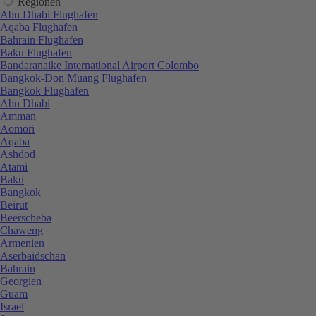
Regionen
Abu Dhabi Flughafen
Aqaba Flughafen
Bahrain Flughafen
Baku Flughafen
Bandaranaike International Airport Colombo
Bangkok-Don Muang Flughafen
Bangkok Flughafen
Abu Dhabi
Amman
Aomori
Aqaba
Ashdod
Atami
Baku
Bangkok
Beirut
Beerscheba
Chaweng
Armenien
Aserbaidschan
Bahrain
Georgien
Guam
Israel