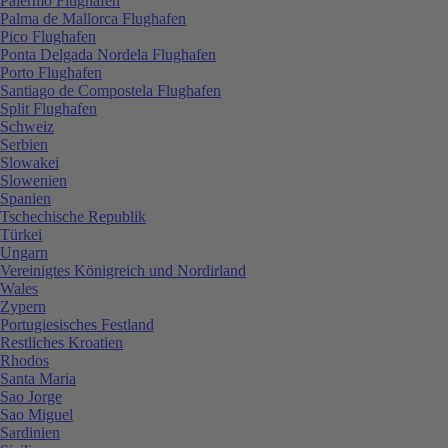
Palermo Flughafen
Palma de Mallorca Flughafen
Pico Flughafen
Ponta Delgada Nordela Flughafen
Porto Flughafen
Santiago de Compostela Flughafen
Split Flughafen
Schweiz
Serbien
Slowakei
Slowenien
Spanien
Tschechische Republik
Türkei
Ungarn
Vereinigtes Königreich und Nordirland
Wales
Zypern
Portugiesisches Festland
Restliches Kroatien
Rhodos
Santa Maria
Sao Jorge
Sao Miguel
Sardinien