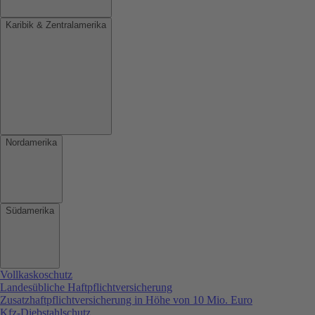
Karibik & Zentralamerika
Nordamerika
Südamerika
Vollkaskoschutz
Landesübliche Haftpflichtversicherung
Zusatzhaftpflichtversicherung in Höhe von 10 Mio. Euro
Kfz-Diebstahlschutz