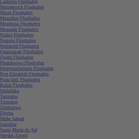
Lanseria Flughafen
Marrakesch Flughafen
Maun Flughafen
Mauritius Flughafen
Mombasa Flughafen
Monastir Flughafen
Nador Flughafen
Nairobi Flughafen
Nelspruit Flughafen
Ouarzazate Flughafen
Oujda Flughafen
Phalaborwa Flughafen
Pietermaritzburg Flughafen
Port Elizabeth Flughafen
Praia Intl. Flughafen
Rabat Flughafen
Südafrika
Tanzania
Tunesien
Zimbabwe
Djerba
Mahe Island
Sansibar
Santa Maria do Sal
Sheikh Zayed