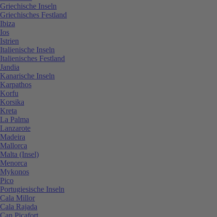
Griechische Inseln
Griechisches Festland
Ibiza
Ios
Istrien
Italienische Inseln
Italienisches Festland
Jandia
Kanarische Inseln
Karpathos
Korfu
Korsika
Kreta
La Palma
Lanzarote
Madeira
Mallorca
Malta (Insel)
Menorca
Mykonos
Pico
Portugiesische Inseln
Cala Millor
Cala Rajada
Can Picafort