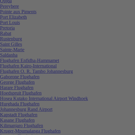
Oujda
Pereybere
Pointe aux Piments
Port Elizabeth
Port Louis
Pretoria
Rabat
Rustenburg
Saint Gilles
Sainte-Marie
Saldanha
Flughafen Enfidha-Hammamet
Flughafen Kairo-International
Flughafen O. R. Tambo Johannesburg
Gaborone Flughafen
George Flughafen
Harare Flughafen
Hoedspruit Flughafen
Hosea Kutako International Airport Windhoek
Hurghada Flughafen
Johannesburg Rand Airport
Kapstadt Flughafen
Kasane Flughafen
Kilimanjaro Flughafen
Kruger-Mpumalanga Flughafen