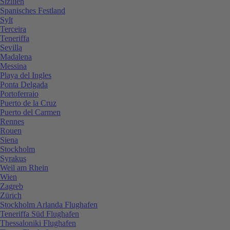
Sizilien
Spanisches Festland
Sylt
Terceira
Teneriffa
Sevilla
Madalena
Messina
Playa del Ingles
Ponta Delgada
Portoferraio
Puerto de la Cruz
Puerto del Carmen
Rennes
Rouen
Siena
Stockholm
Syrakus
Weil am Rhein
Wien
Zagreb
Zürich
Stockholm Arlanda Flughafen
Teneriffa Süd Flughafen
Thessaloniki Flughafen