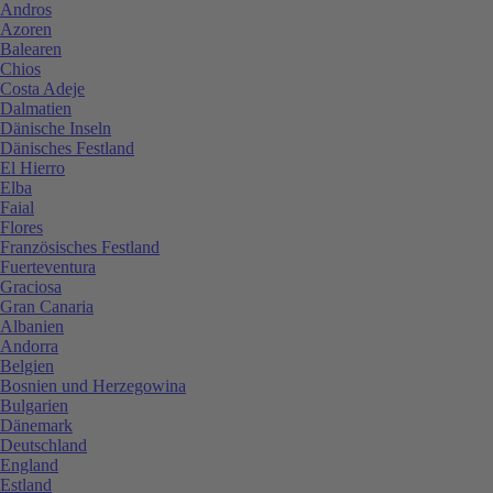
Andros
Azoren
Balearen
Chios
Costa Adeje
Dalmatien
Dänische Inseln
Dänisches Festland
El Hierro
Elba
Faial
Flores
Französisches Festland
Fuerteventura
Graciosa
Gran Canaria
Albanien
Andorra
Belgien
Bosnien und Herzegowina
Bulgarien
Dänemark
Deutschland
England
Estland