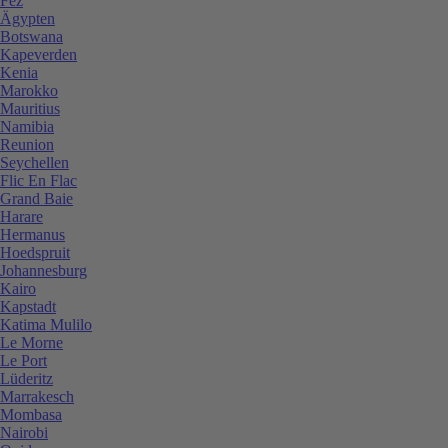
Fez
Ägypten
Botswana
Kapeverden
Kenia
Marokko
Mauritius
Namibia
Reunion
Seychellen
Flic En Flac
Grand Baie
Harare
Hermanus
Hoedspruit
Johannesburg
Kairo
Kapstadt
Katima Mulilo
Le Morne
Le Port
Lüderitz
Marrakesch
Mombasa
Nairobi