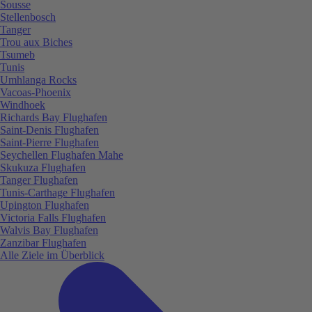
Sousse
Stellenbosch
Tanger
Trou aux Biches
Tsumeb
Tunis
Umhlanga Rocks
Vacoas-Phoenix
Windhoek
Richards Bay Flughafen
Saint-Denis Flughafen
Saint-Pierre Flughafen
Seychellen Flughafen Mahe
Skukuza Flughafen
Tanger Flughafen
Tunis-Carthage Flughafen
Upington Flughafen
Victoria Falls Flughafen
Walvis Bay Flughafen
Zanzibar Flughafen
Alle Ziele im Überblick