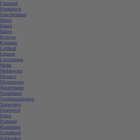
Finnland
Frankreich
Griechenland
Irland
Island
Italien
Kosovo
Kroatien
Lettland
Litauen
Luxemburg
Malta
Moldawien
Monaco
Montenegro
Niederlande
Nordirland
Nordmazedonien
Norwegen
Österreich
Polen
Portugal
Rumänien
Schottland
Schweden