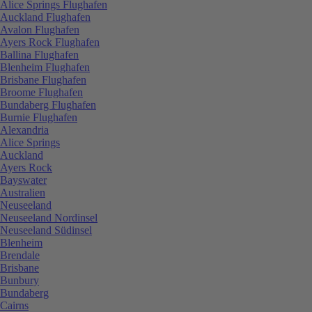
Alice Springs Flughafen
Auckland Flughafen
Avalon Flughafen
Ayers Rock Flughafen
Ballina Flughafen
Blenheim Flughafen
Brisbane Flughafen
Broome Flughafen
Bundaberg Flughafen
Burnie Flughafen
Alexandria
Alice Springs
Auckland
Ayers Rock
Bayswater
Australien
Neuseeland
Neuseeland Nordinsel
Neuseeland Südinsel
Blenheim
Brendale
Brisbane
Bunbury
Bundaberg
Cairns