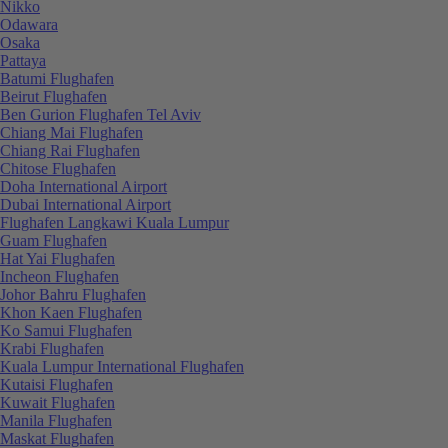
Nikko
Odawara
Osaka
Pattaya
Batumi Flughafen
Beirut Flughafen
Ben Gurion Flughafen Tel Aviv
Chiang Mai Flughafen
Chiang Rai Flughafen
Chitose Flughafen
Doha International Airport
Dubai International Airport
Flughafen Langkawi Kuala Lumpur
Guam Flughafen
Hat Yai Flughafen
Incheon Flughafen
Johor Bahru Flughafen
Khon Kaen Flughafen
Ko Samui Flughafen
Krabi Flughafen
Kuala Lumpur International Flughafen
Kutaisi Flughafen
Kuwait Flughafen
Manila Flughafen
Maskat Flughafen