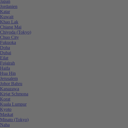
Japan
Jordanien
Katar
Kuwait
Khao Lak
Chiang Mai
Chiyoda (Tokyo)
Chuo City
Fukuoka
Doha
Dubai
Eilat
Fujairah
Haifa
Hua Hin
Jerusalem
Johor Bahru
Kanazawa
Kirjat Schmona
Korat
Kuala Lumpur
Kyoto
Maskat
Minato (Tokyo)
Naha