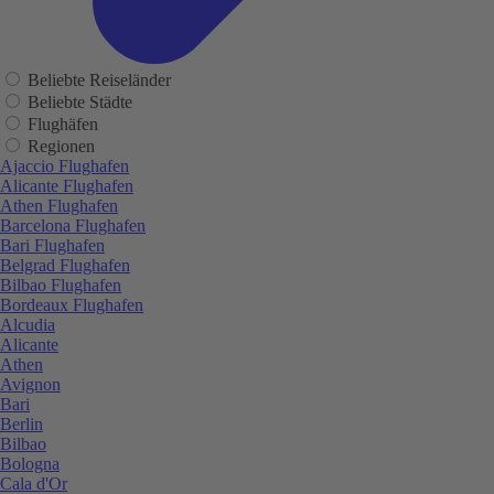
Beliebte Reiseländer
Beliebte Städte
Flughäfen
Regionen
Ajaccio Flughafen
Alicante Flughafen
Athen Flughafen
Barcelona Flughafen
Bari Flughafen
Belgrad Flughafen
Bilbao Flughafen
Bordeaux Flughafen
Alcudia
Alicante
Athen
Avignon
Bari
Berlin
Bilbao
Bologna
Cala d'Or