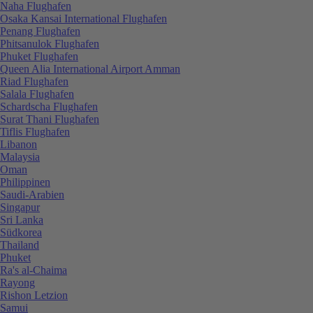
Naha Flughafen
Osaka Kansai International Flughafen
Penang Flughafen
Phitsanulok Flughafen
Phuket Flughafen
Queen Alia International Airport Amman
Riad Flughafen
Salala Flughafen
Schardscha Flughafen
Surat Thani Flughafen
Tiflis Flughafen
Libanon
Malaysia
Oman
Philippinen
Saudi-Arabien
Singapur
Sri Lanka
Südkorea
Thailand
Phuket
Ra's al-Chaima
Rayong
Rishon Letzion
Samui