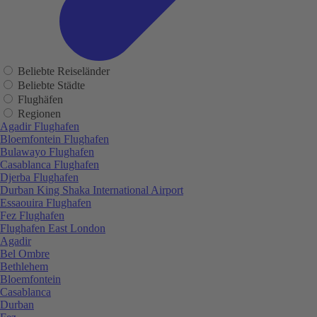
Beliebte Reiseländer
Beliebte Städte
Flughäfen
Regionen
Agadir Flughafen
Bloemfontein Flughafen
Bulawayo Flughafen
Casablanca Flughafen
Djerba Flughafen
Durban King Shaka International Airport
Essaouira Flughafen
Fez Flughafen
Flughafen East London
Agadir
Bel Ombre
Bethlehem
Bloemfontein
Casablanca
Durban