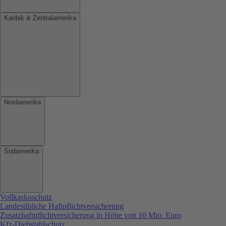
Karibik & Zentralamerika
Nordamerika
Südamerika
Vollkaskoschutz
Landesübliche Haftpflichtversicherung
Zusatzhaftpflichtversicherung in Höhe von 10 Mio. Euro
Kfz-Diebstahlschutz