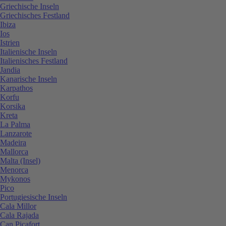
Griechische Inseln
Griechisches Festland
Ibiza
Ios
Istrien
Italienische Inseln
Italienisches Festland
Jandia
Kanarische Inseln
Karpathos
Korfu
Korsika
Kreta
La Palma
Lanzarote
Madeira
Mallorca
Malta (Insel)
Menorca
Mykonos
Pico
Portugiesische Inseln
Cala Millor
Cala Rajada
Can Picafort