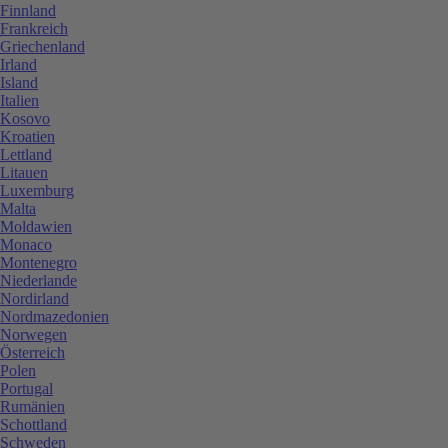
Finnland
Frankreich
Griechenland
Irland
Island
Italien
Kosovo
Kroatien
Lettland
Litauen
Luxemburg
Malta
Moldawien
Monaco
Montenegro
Niederlande
Nordirland
Nordmazedonien
Norwegen
Österreich
Polen
Portugal
Rumänien
Schottland
Schweden