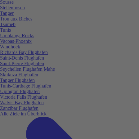
Sousse
Stellenbosch
Tanger
Trou aux Biches
Tsumeb
Tunis
Umhlanga Rocks
Vacoas-Phoenix
Windhoek
Richards Bay Flughafen
Saint-Denis Flughafen
Saint-Pierre Flughafen
Seychellen Flughafen Mahe
Skukuza Flughafen
Tanger Flughafen
Tunis-Carthage Flughafen
Upington Flughafen
Victoria Falls Flughafen
Walvis Bay Flughafen
Zanzibar Flughafen
Alle Ziele im Überblick