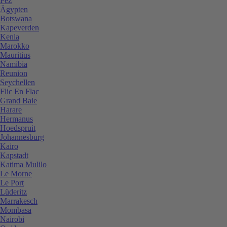
Fez
Ägypten
Botswana
Kapeverden
Kenia
Marokko
Mauritius
Namibia
Reunion
Seychellen
Flic En Flac
Grand Baie
Harare
Hermanus
Hoedspruit
Johannesburg
Kairo
Kapstadt
Katima Mulilo
Le Morne
Le Port
Lüderitz
Marrakesch
Mombasa
Nairobi