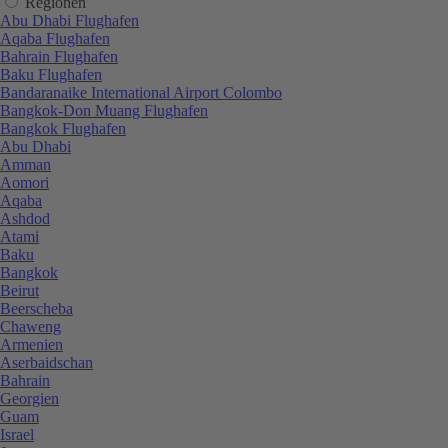
Regionen
Abu Dhabi Flughafen
Aqaba Flughafen
Bahrain Flughafen
Baku Flughafen
Bandaranaike International Airport Colombo
Bangkok-Don Muang Flughafen
Bangkok Flughafen
Abu Dhabi
Amman
Aomori
Aqaba
Ashdod
Atami
Baku
Bangkok
Beirut
Beerscheba
Chaweng
Armenien
Aserbaidschan
Bahrain
Georgien
Guam
Israel