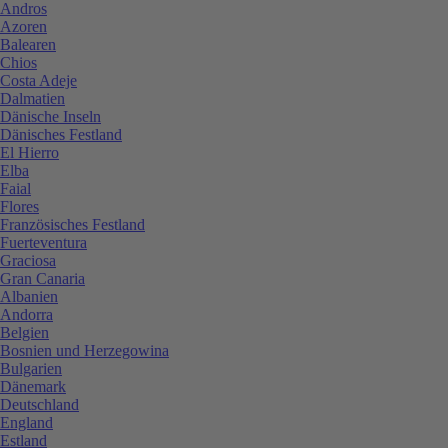
Andros
Azoren
Balearen
Chios
Costa Adeje
Dalmatien
Dänische Inseln
Dänisches Festland
El Hierro
Elba
Faial
Flores
Französisches Festland
Fuerteventura
Graciosa
Gran Canaria
Albanien
Andorra
Belgien
Bosnien und Herzegowina
Bulgarien
Dänemark
Deutschland
England
Estland