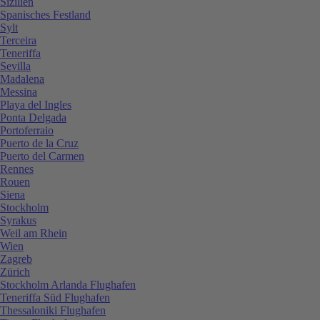
Sizilien
Spanisches Festland
Sylt
Terceira
Teneriffa
Sevilla
Madalena
Messina
Playa del Ingles
Ponta Delgada
Portoferraio
Puerto de la Cruz
Puerto del Carmen
Rennes
Rouen
Siena
Stockholm
Syrakus
Weil am Rhein
Wien
Zagreb
Zürich
Stockholm Arlanda Flughafen
Teneriffa Süd Flughafen
Thessaloniki Flughafen