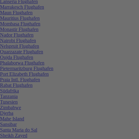
Lanseria Flughafen
Marrakesch Flughafen
Maun Flughafen
Mauritius Flughafen
Mombasa Flughafen
Monastir Flughafen
Nador Flughafen
Nairobi Flughafen
Nelspruit Flughafen
Ouarzazate Flughafen
Oujda Flughafen
Phalaborwa Flughafen
Pietermaritzburg Flughafen
Port Elizabeth Flughafen
Praia Intl. Flughafen
Rabat Flughafen
Südafrika
Tanzania
Tunesien
Zimbabwe
Djerba
Mahe Island
Sansibar
Santa Maria do Sal
Sheikh Zayed