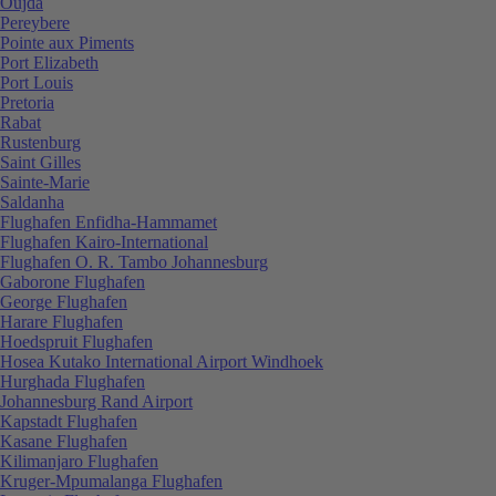
Oujda
Pereybere
Pointe aux Piments
Port Elizabeth
Port Louis
Pretoria
Rabat
Rustenburg
Saint Gilles
Sainte-Marie
Saldanha
Flughafen Enfidha-Hammamet
Flughafen Kairo-International
Flughafen O. R. Tambo Johannesburg
Gaborone Flughafen
George Flughafen
Harare Flughafen
Hoedspruit Flughafen
Hosea Kutako International Airport Windhoek
Hurghada Flughafen
Johannesburg Rand Airport
Kapstadt Flughafen
Kasane Flughafen
Kilimanjaro Flughafen
Kruger-Mpumalanga Flughafen