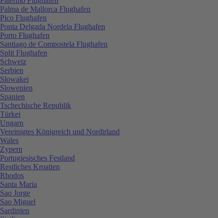
Palermo Flughafen
Palma de Mallorca Flughafen
Pico Flughafen
Ponta Delgada Nordela Flughafen
Porto Flughafen
Santiago de Compostela Flughafen
Split Flughafen
Schweiz
Serbien
Slowakei
Slowenien
Spanien
Tschechische Republik
Türkei
Ungarn
Vereinigtes Königreich und Nordirland
Wales
Zypern
Portugiesisches Festland
Restliches Kroatien
Rhodos
Santa Maria
Sao Jorge
Sao Miguel
Sardinien