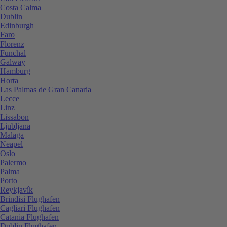
Costa Calma
Dublin
Edinburgh
Faro
Florenz
Funchal
Galway
Hamburg
Horta
Las Palmas de Gran Canaria
Lecce
Linz
Lissabon
Ljubljana
Malaga
Neapel
Oslo
Palermo
Palma
Porto
Reykjavík
Brindisi Flughafen
Cagliari Flughafen
Catania Flughafen
Dublin Flughafen