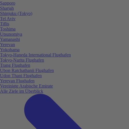
Sapporo
Sharjah
Shinjuku (Tokyo)
Tel Aviv
Tiflis
Toshima
Utsunomiya
Yamanashi
Yerevan
Yokohama
Tokyo-Haneda International Flughafen
Tokyo-Narita Flughafen
Trang Flughafen
Ubon Ratchathanii Flughafen
Udon Thani Flughafen
Yerevan Flughafen
Vereinigte Arabische Emirate
Alle Ziele im Überblick