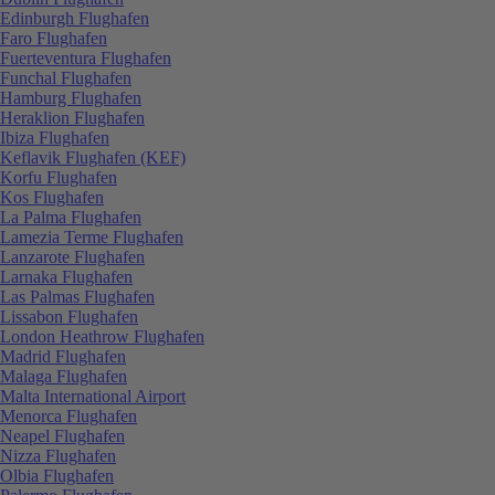
Edinburgh Flughafen
Faro Flughafen
Fuerteventura Flughafen
Funchal Flughafen
Hamburg Flughafen
Heraklion Flughafen
Ibiza Flughafen
Keflavik Flughafen (KEF)
Korfu Flughafen
Kos Flughafen
La Palma Flughafen
Lamezia Terme Flughafen
Lanzarote Flughafen
Larnaka Flughafen
Las Palmas Flughafen
Lissabon Flughafen
London Heathrow Flughafen
Madrid Flughafen
Malaga Flughafen
Malta International Airport
Menorca Flughafen
Neapel Flughafen
Nizza Flughafen
Olbia Flughafen