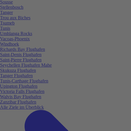
Sousse
Stellenbosch
Tanger
Trou aux Biches
Tsumeb
Tunis
Umhlanga Rocks
Vacoas-Phoenix
Windhoek
Richards Bay Flughafen
Saint-Denis Flughafen
Saint-Pierre Flughafen
Seychellen Flughafen Mahe
Skukuza Flughafen
Tanger Flughafen
Tunis-Carthage Flughafen
Upington Flughafen
Victoria Falls Flughafen
Walvis Bay Flughafen
Zanzibar Flughafen
Alle Ziele im Überblick