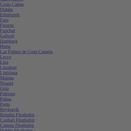
Costa Calma
Dublin
Edinburgh
Faro
Florenz
Funchal
Galway
Hamburg
Horta
Las Palmas de Gran Canaria
Lecce
Linz
Lissabon
Ljubljana
Malaga
Neapel
Oslo
Palermo
Palma
Porto
Reykjavík
Brindisi Flughafen
Cagliari Flughafen
Catania Flughafen
Dublin Flughafen