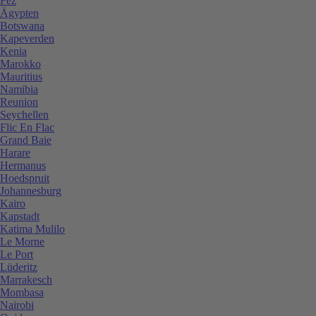
Fez
Ägypten
Botswana
Kapeverden
Kenia
Marokko
Mauritius
Namibia
Reunion
Seychellen
Flic En Flac
Grand Baie
Harare
Hermanus
Hoedspruit
Johannesburg
Kairo
Kapstadt
Katima Mulilo
Le Morne
Le Port
Lüderitz
Marrakesch
Mombasa
Nairobi