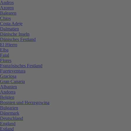
Andros
Azoren
Balearen
Chios
Costa Adeje
Dalmatien
Dänische Inseln
Dänisches Festland
El Hierro
Elba
Faial
Flores
Französisches Festland
Fuerteventura
Graciosa
Gran Canaria
Albanien
Andorra
Belgien
Bosnien und Herzegowina
Bulgarien
Dänemark
Deutschland
England
Estland