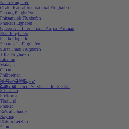
Naha Flughafen
Osaka Kansai International Flughafen
Penang Flughafen
Phitsanulok Flughafen
Phuket Flughafen
Queen Alia International Airport Amman
Riad Flughafen
Salala Flughafen
Schardscha Flughafen
Surat Thani Flughafen
Tiflis Flughafen
Libanon
Malaysia
Oman
Philippinen
Saudi-Arabien
Haben Sie Fragen?
Singapur
Unser Customer Service ist für Sie da!
Sri Lanka
Südkorea
Thailand
Phuket
Ra's al-Chaima
Rayong
Rishon Letzion
Samui