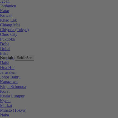
Japan
Jordanien
Katar
Kuwait
Khao Lak
Chiang Mai
Chiyoda (Tokyo)
Chuo City
Fukuoka
Doha
Dubai
Eilat
Kontakt
Fujairah
Schließen
Haifa
Hua Hin
Jerusalem
Johor Bahru
Kanazawa
Kirjat Schmona
Korat
Kuala Lumpur
Kyoto
Maskat
Minato (Tokyo)
Naha