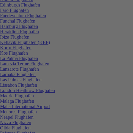
Edinburgh Flughafen
Faro Flughafen
Fuerteventura Flughafen
Funchal Flughafen
Hamburg Flughafen
Heraklion Flughafen
Ibiza Flughafen
Keflavik Flughafen (KEF)
Korfu Flughafen
Kos Flughafen
La Palma Flughafen
Lamezia Terme Flughafen
Lanzarote Flughafen
Larnaka Flughafen
Las Palmas Flughafen
Lissabon Flughafen
London Heathrow Flughafen
Madrid Flughafen
Malaga Flughafen
Malta International Airport
Menorca Flughafen
Neapel Flughafen
Nizza Flughafen
Olbia Flughafen