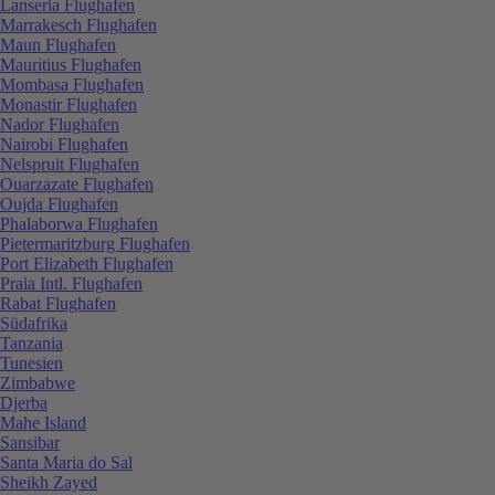
Lanseria Flughafen
Marrakesch Flughafen
Maun Flughafen
Mauritius Flughafen
Mombasa Flughafen
Monastir Flughafen
Nador Flughafen
Nairobi Flughafen
Nelspruit Flughafen
Ouarzazate Flughafen
Oujda Flughafen
Phalaborwa Flughafen
Pietermaritzburg Flughafen
Port Elizabeth Flughafen
Praia Intl. Flughafen
Rabat Flughafen
Südafrika
Tanzania
Tunesien
Zimbabwe
Djerba
Mahe Island
Sansibar
Santa Maria do Sal
Sheikh Zayed