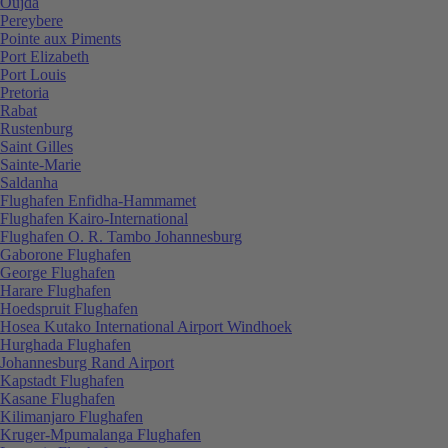
Oujda
Pereybere
Pointe aux Piments
Port Elizabeth
Port Louis
Pretoria
Rabat
Rustenburg
Saint Gilles
Sainte-Marie
Saldanha
Flughafen Enfidha-Hammamet
Flughafen Kairo-International
Flughafen O. R. Tambo Johannesburg
Gaborone Flughafen
George Flughafen
Harare Flughafen
Hoedspruit Flughafen
Hosea Kutako International Airport Windhoek
Hurghada Flughafen
Johannesburg Rand Airport
Kapstadt Flughafen
Kasane Flughafen
Kilimanjaro Flughafen
Kruger-Mpumalanga Flughafen