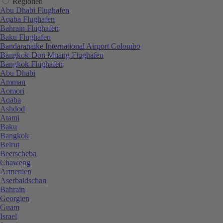
Regionen
Abu Dhabi Flughafen
Aqaba Flughafen
Bahrain Flughafen
Baku Flughafen
Bandaranaike International Airport Colombo
Bangkok-Don Muang Flughafen
Bangkok Flughafen
Abu Dhabi
Amman
Aomori
Aqaba
Ashdod
Atami
Baku
Bangkok
Beirut
Beerscheba
Chaweng
Armenien
Aserbaidschan
Bahrain
Georgien
Guam
Israel