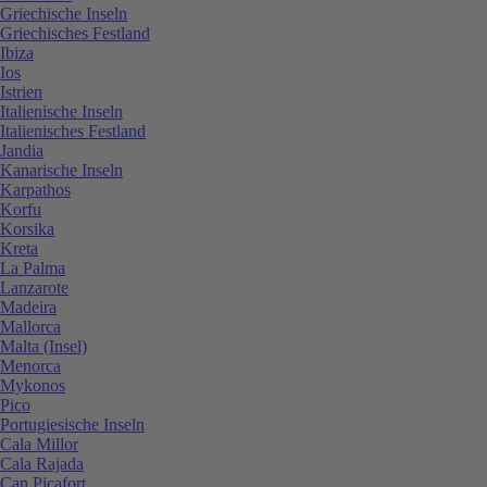
Griechische Inseln
Griechisches Festland
Ibiza
Ios
Istrien
Italienische Inseln
Italienisches Festland
Jandia
Kanarische Inseln
Karpathos
Korfu
Korsika
Kreta
La Palma
Lanzarote
Madeira
Mallorca
Malta (Insel)
Menorca
Mykonos
Pico
Portugiesische Inseln
Cala Millor
Cala Rajada
Can Picafort