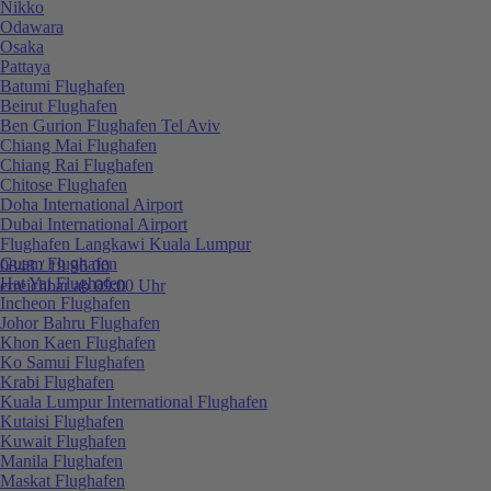
Nikko
Odawara
Osaka
Pattaya
Batumi Flughafen
Beirut Flughafen
Ben Gurion Flughafen Tel Aviv
Chiang Mai Flughafen
Chiang Rai Flughafen
Chitose Flughafen
Doha International Airport
Dubai International Airport
Flughafen Langkawi Kuala Lumpur
Guam Flughafen
0848 / 19 96 00
Hat Yai Flughafen
erreichbar ab 09:00 Uhr
Incheon Flughafen
Johor Bahru Flughafen
Khon Kaen Flughafen
Ko Samui Flughafen
Krabi Flughafen
Kuala Lumpur International Flughafen
Kutaisi Flughafen
Kuwait Flughafen
Manila Flughafen
Maskat Flughafen