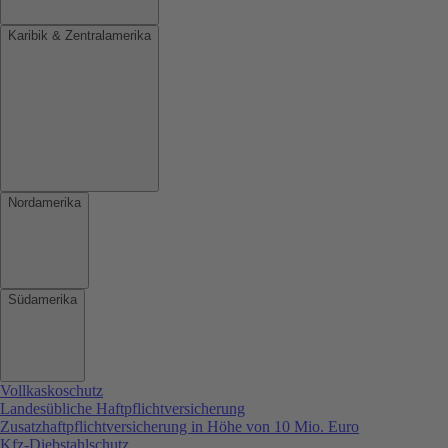
Karibik & Zentralamerika
Nordamerika
Südamerika
Vollkaskoschutz
Landesübliche Haftpflichtversicherung
Zusatzhaftpflichtversicherung in Höhe von 10 Mio. Euro
Kfz-Diebstahlschutz