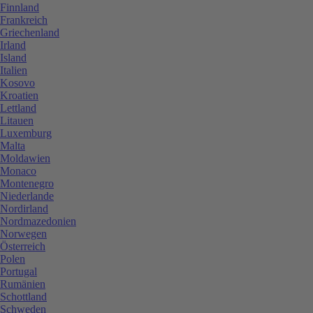
Finnland
Frankreich
Griechenland
Irland
Island
Italien
Kosovo
Kroatien
Lettland
Litauen
Luxemburg
Malta
Moldawien
Monaco
Montenegro
Niederlande
Nordirland
Nordmazedonien
Norwegen
Österreich
Polen
Portugal
Rumänien
Schottland
Schweden