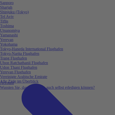
Sapporo
Sharjah
Shinjuku (Tokyo)
Tel Aviv
Tiflis
Toshima
Utsunomiya
Yamanashi
Yerevan
Yokohama
Tokyo-Haneda International Flughafen
Tokyo-Narita Flughafen
Trang Flughafen
Ubon Ratchathanii Flughafen
Udon Thani Flughafen
Yerevan Flughafen
Vereinigte Arabische Emirate
Alle Ziele im Überblick
Account
Wussten Sie, dass Sie vieles auch selbst erledigen können?