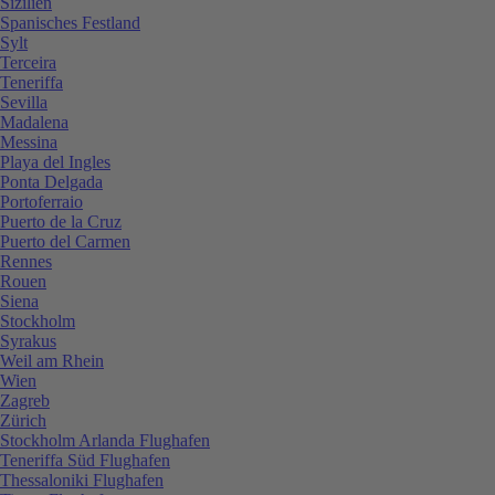
Sizilien
Spanisches Festland
Sylt
Terceira
Teneriffa
Sevilla
Madalena
Messina
Playa del Ingles
Ponta Delgada
Portoferraio
Puerto de la Cruz
Puerto del Carmen
Rennes
Rouen
Siena
Stockholm
Syrakus
Weil am Rhein
Wien
Zagreb
Zürich
Stockholm Arlanda Flughafen
Teneriffa Süd Flughafen
Thessaloniki Flughafen