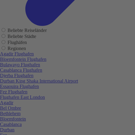
Beliebte Reiseländer
Beliebte Städte
Flughäfen
Regionen
Agadir Flughafen
Bloemfontein Flughafen
Bulawayo Flughafen
Casablanca Flughafen
Djerba Flughafen
Durban King Shaka International Airport
Essaouira Flughafen
Fez Flughafen
Flughafen East London
Agadir
Bel Ombre
Bethlehem
Bloemfontein
Casablanca
Durban