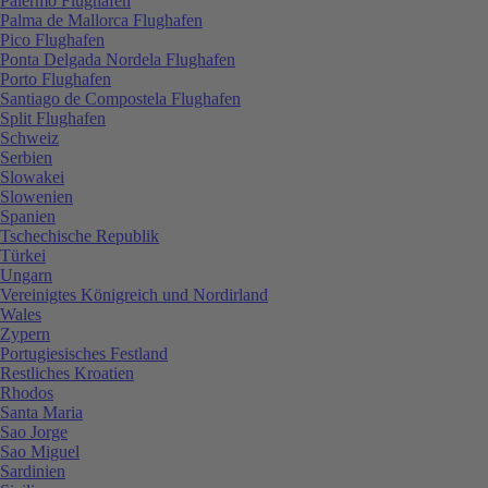
Palermo Flughafen
Palma de Mallorca Flughafen
Pico Flughafen
Ponta Delgada Nordela Flughafen
Porto Flughafen
Santiago de Compostela Flughafen
Split Flughafen
Schweiz
Serbien
Slowakei
Slowenien
Spanien
Tschechische Republik
Türkei
Ungarn
Vereinigtes Königreich und Nordirland
Wales
Zypern
Portugiesisches Festland
Restliches Kroatien
Rhodos
Santa Maria
Sao Jorge
Sao Miguel
Sardinien