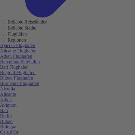
Beliebte Reiseländer
Beliebte Städte
Flughäfen
Regionen
Ajaccio Flughafen
Alicante Flughafen
Athen Flughafen
Barcelona Flughafen
Bari Flughafen
Belgrad Flughafen
Bilbao Flughafen
Bordeaux Flughafen
Alcudia
Alicante
Athen
Avignon
Bari
Berlin
Bilbao
Bologna
Cala d'Or