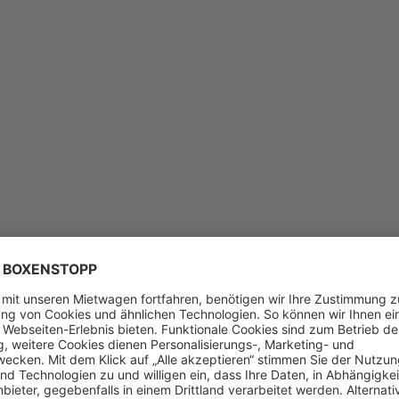
Feedb
Sie ha
zurüc