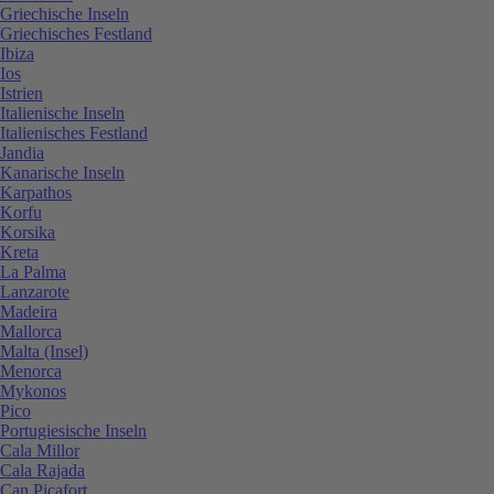
Griechische Inseln
Griechisches Festland
Ibiza
Ios
Istrien
Italienische Inseln
Italienisches Festland
Jandia
Kanarische Inseln
Karpathos
Korfu
Korsika
Kreta
La Palma
Lanzarote
Madeira
Mallorca
Malta (Insel)
Menorca
Mykonos
Pico
Portugiesische Inseln
Cala Millor
Cala Rajada
Can Picafort