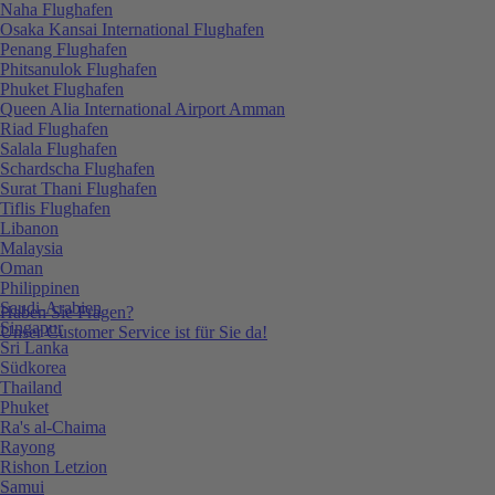
Naha Flughafen
Osaka Kansai International Flughafen
Penang Flughafen
Phitsanulok Flughafen
Phuket Flughafen
Queen Alia International Airport Amman
Riad Flughafen
Salala Flughafen
Schardscha Flughafen
Surat Thani Flughafen
Tiflis Flughafen
Libanon
Malaysia
Oman
Philippinen
Saudi-Arabien
Haben Sie Fragen?
Singapur
Unser Customer Service ist für Sie da!
Sri Lanka
Südkorea
Thailand
Phuket
Ra's al-Chaima
Rayong
Rishon Letzion
Samui