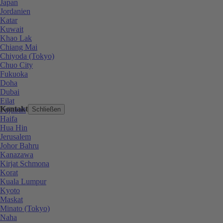
Japan
Jordanien
Katar
Kuwait
Khao Lak
Chiang Mai
Chiyoda (Tokyo)
Chuo City
Fukuoka
Doha
Dubai
Eilat
Kontakt
Fujairah
Schließen
Haifa
Hua Hin
Jerusalem
Johor Bahru
Kanazawa
Kirjat Schmona
Korat
Kuala Lumpur
Kyoto
Maskat
Minato (Tokyo)
Naha