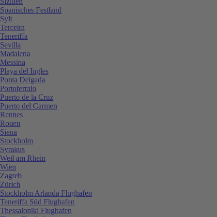
Sizilien
Spanisches Festland
Sylt
Terceira
Teneriffa
Sevilla
Madalena
Messina
Playa del Ingles
Ponta Delgada
Portoferraio
Puerto de la Cruz
Puerto del Carmen
Rennes
Rouen
Siena
Stockholm
Syrakus
Weil am Rhein
Wien
Zagreb
Zürich
Stockholm Arlanda Flughafen
Teneriffa Süd Flughafen
Thessaloniki Flughafen