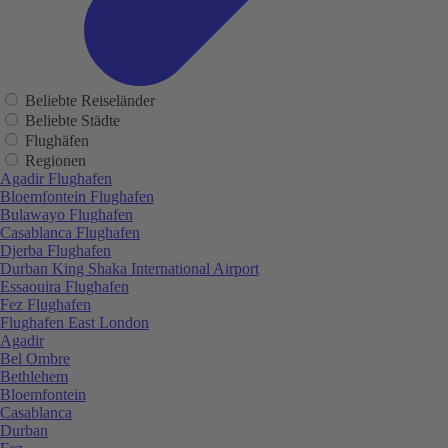
Beliebte Reiseländer
Beliebte Städte
Flughäfen
Regionen
Agadir Flughafen
Bloemfontein Flughafen
Bulawayo Flughafen
Casablanca Flughafen
Djerba Flughafen
Durban King Shaka International Airport
Essaouira Flughafen
Fez Flughafen
Flughafen East London
Agadir
Bel Ombre
Bethlehem
Bloemfontein
Casablanca
Durban