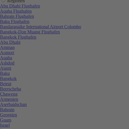
Regionen
Abu Dhabi Flughafen
Aqaba Flughafen
Bahrain Flughafen
Baku Flughafen
Bandaranaike International Airport Colombo
Bangkok-Don Muang Flughafen
Bangkok Flughafen
Abu Dhabi
Amman
Aomori
Aqaba
Ashdod
Atami
Baku
Bangkok
Beirut
Beerscheba
Chaweng
Armenien
Aserbaidschan
Bahrain
Georgien
Guam
Israel