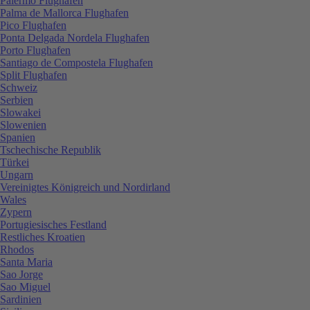
Palermo Flughafen
Palma de Mallorca Flughafen
Pico Flughafen
Ponta Delgada Nordela Flughafen
Porto Flughafen
Santiago de Compostela Flughafen
Split Flughafen
Schweiz
Serbien
Slowakei
Slowenien
Spanien
Tschechische Republik
Türkei
Ungarn
Vereinigtes Königreich und Nordirland
Wales
Zypern
Portugiesisches Festland
Restliches Kroatien
Rhodos
Santa Maria
Sao Jorge
Sao Miguel
Sardinien