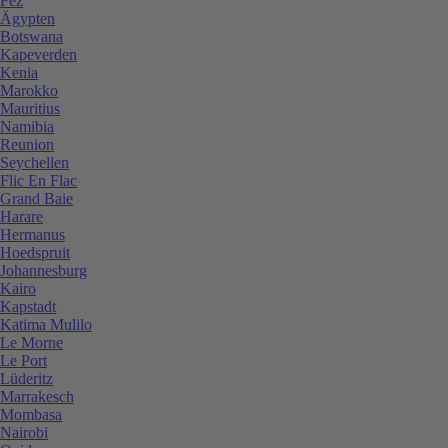
Fez
Ägypten
Botswana
Kapeverden
Kenia
Marokko
Mauritius
Namibia
Reunion
Seychellen
Flic En Flac
Grand Baie
Harare
Hermanus
Hoedspruit
Johannesburg
Kairo
Kapstadt
Katima Mulilo
Le Morne
Le Port
Lüderitz
Marrakesch
Mombasa
Nairobi