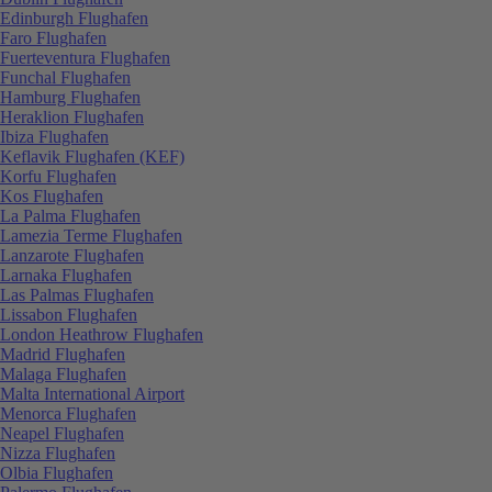
Edinburgh Flughafen
Faro Flughafen
Fuerteventura Flughafen
Funchal Flughafen
Hamburg Flughafen
Heraklion Flughafen
Ibiza Flughafen
Keflavik Flughafen (KEF)
Korfu Flughafen
Kos Flughafen
La Palma Flughafen
Lamezia Terme Flughafen
Lanzarote Flughafen
Larnaka Flughafen
Las Palmas Flughafen
Lissabon Flughafen
London Heathrow Flughafen
Madrid Flughafen
Malaga Flughafen
Malta International Airport
Menorca Flughafen
Neapel Flughafen
Nizza Flughafen
Olbia Flughafen