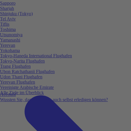
Sapporo
Sharjah
Shinjuku (Tokyo)
Tel Aviv
Tiflis
Toshima
Utsunomiya
Yamanashi
Yerevan
Yokohama
Tokyo-Haneda International Flughafen
Tokyo-Narita Flughafen
Trang Flughafen
Ubon Ratchathanii Flughafen
Udon Thani Flughafen
Yerevan Flughafen
Vereinigte Arabische Emirate
Alle Ziele im Überblick
Account
Wussten Sie, dass Sie vieles auch selbst erledigen können?