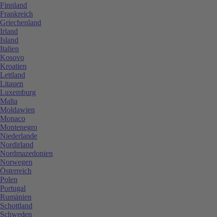
Finnland
Frankreich
Griechenland
Irland
Island
Italien
Kosovo
Kroatien
Lettland
Litauen
Luxemburg
Malta
Moldawien
Monaco
Montenegro
Niederlande
Nordirland
Nordmazedonien
Norwegen
Österreich
Polen
Portugal
Rumänien
Schottland
Schweden