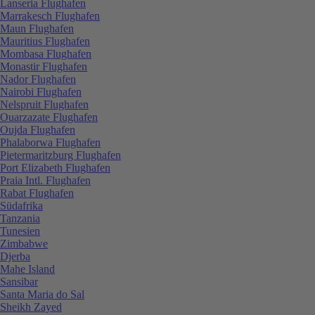
Lanseria Flughafen
Marrakesch Flughafen
Maun Flughafen
Mauritius Flughafen
Mombasa Flughafen
Monastir Flughafen
Nador Flughafen
Nairobi Flughafen
Nelspruit Flughafen
Ouarzazate Flughafen
Oujda Flughafen
Phalaborwa Flughafen
Pietermaritzburg Flughafen
Port Elizabeth Flughafen
Praia Intl. Flughafen
Rabat Flughafen
Südafrika
Tanzania
Tunesien
Zimbabwe
Djerba
Mahe Island
Sansibar
Santa Maria do Sal
Sheikh Zayed