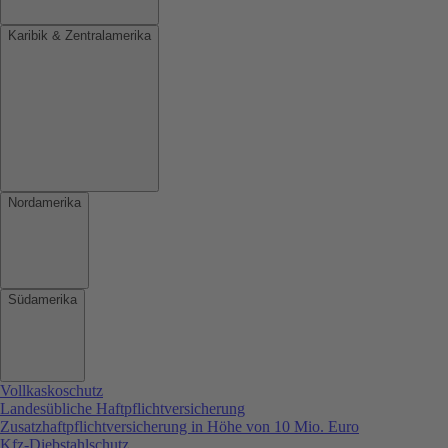
Karibik & Zentralamerika
Nordamerika
Südamerika
Vollkaskoschutz
Landesübliche Haftpflichtversicherung
Zusatzhaftpflichtversicherung in Höhe von 10 Mio. Euro
Kfz-Diebstahlschutz