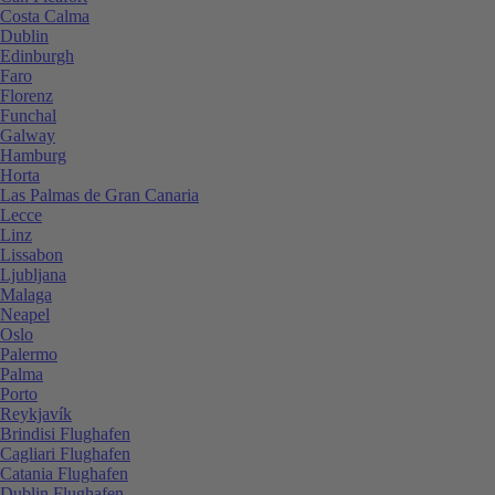
Costa Calma
Dublin
Edinburgh
Faro
Florenz
Funchal
Galway
Hamburg
Horta
Las Palmas de Gran Canaria
Lecce
Linz
Lissabon
Ljubljana
Malaga
Neapel
Oslo
Palermo
Palma
Porto
Reykjavík
Brindisi Flughafen
Cagliari Flughafen
Catania Flughafen
Dublin Flughafen