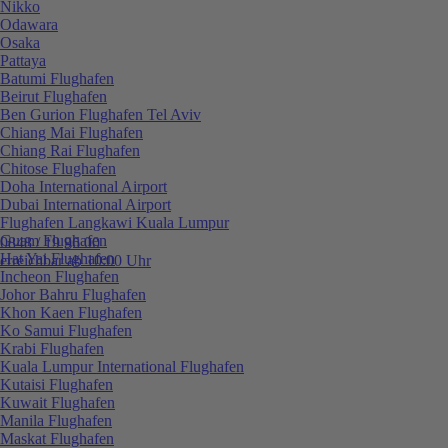
Nikko
Odawara
Osaka
Pattaya
Batumi Flughafen
Beirut Flughafen
Ben Gurion Flughafen Tel Aviv
Chiang Mai Flughafen
Chiang Rai Flughafen
Chitose Flughafen
Doha International Airport
Dubai International Airport
Flughafen Langkawi Kuala Lumpur
Guam Flughafen
0848 / 19 96 00
Hat Yai Flughafen
erreichbar ab 10:00 Uhr
Incheon Flughafen
Johor Bahru Flughafen
Khon Kaen Flughafen
Ko Samui Flughafen
Krabi Flughafen
Kuala Lumpur International Flughafen
Kutaisi Flughafen
Kuwait Flughafen
Manila Flughafen
Maskat Flughafen