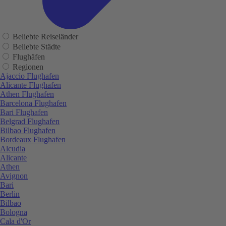
Beliebte Reiseländer
Beliebte Städte
Flughäfen
Regionen
Ajaccio Flughafen
Alicante Flughafen
Athen Flughafen
Barcelona Flughafen
Bari Flughafen
Belgrad Flughafen
Bilbao Flughafen
Bordeaux Flughafen
Alcudia
Alicante
Athen
Avignon
Bari
Berlin
Bilbao
Bologna
Cala d'Or