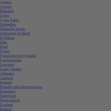
Andros
Azoren
Balearen
Chios
Costa Adeje
Dalmatien
Dänische Inseln
Dänisches Festland
El Hierro
Elba
Faial
Flores
Französisches Festland
Fuerteventura
Graciosa
Gran Canaria
Albanien
Andorra
Belgien
Bosnien und Herzegowina
Bulgarien
Dänemark
Deutschland
England
Estland