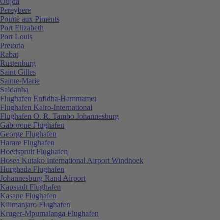
Oujda
Pereybere
Pointe aux Piments
Port Elizabeth
Port Louis
Pretoria
Rabat
Rustenburg
Saint Gilles
Sainte-Marie
Saldanha
Flughafen Enfidha-Hammamet
Flughafen Kairo-International
Flughafen O. R. Tambo Johannesburg
Gaborone Flughafen
George Flughafen
Harare Flughafen
Hoedspruit Flughafen
Hosea Kutako International Airport Windhoek
Hurghada Flughafen
Johannesburg Rand Airport
Kapstadt Flughafen
Kasane Flughafen
Kilimanjaro Flughafen
Kruger-Mpumalanga Flughafen