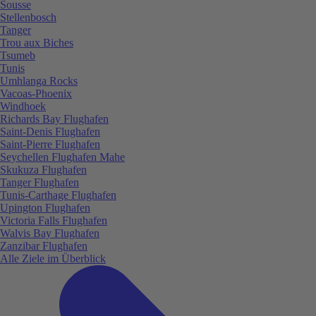
Sousse
Stellenbosch
Tanger
Trou aux Biches
Tsumeb
Tunis
Umhlanga Rocks
Vacoas-Phoenix
Windhoek
Richards Bay Flughafen
Saint-Denis Flughafen
Saint-Pierre Flughafen
Seychellen Flughafen Mahe
Skukuza Flughafen
Tanger Flughafen
Tunis-Carthage Flughafen
Upington Flughafen
Victoria Falls Flughafen
Walvis Bay Flughafen
Zanzibar Flughafen
Alle Ziele im Überblick