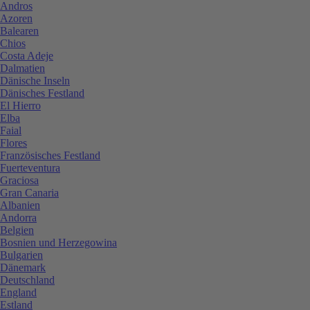
Andros
Azoren
Balearen
Chios
Costa Adeje
Dalmatien
Dänische Inseln
Dänisches Festland
El Hierro
Elba
Faial
Flores
Französisches Festland
Fuerteventura
Graciosa
Gran Canaria
Albanien
Andorra
Belgien
Bosnien und Herzegowina
Bulgarien
Dänemark
Deutschland
England
Estland