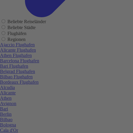
Beliebte Reiseländer
Beliebte Städte
Flughäfen
Regionen
Ajaccio Flughafen
Alicante Flughafen
Athen Flughafen
Barcelona Flughafen
Bari Flughafen
Belgrad Flughafen
Bilbao Flughafen
Bordeaux Flughafen
Alcudia
Alicante
Athen
Avignon
Bari
Berlin
Bilbao
Bologna
Cala d'Or