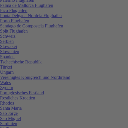
Palermo Flughafen
Palma de Mallorca Flughafen
Pico Flughafen
Ponta Delgada Nordela Flughafen
Porto Flughafen
Santiago de Compostela Flughafen
Split Flughafen
Schweiz
Serbien
Slowakei
Slowenien
Spanien
Tschechische Republik
Türkei
Ungarn
Vereinigtes Königreich und Nordirland
Wales
Zypern
Portugiesisches Festland
Restliches Kroatien
Rhodos
Santa Maria
Sao Jorge
Sao Miguel
Sardinien