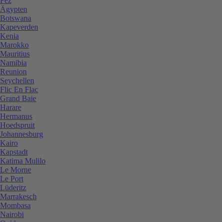
Fez
Ägypten
Botswana
Kapeverden
Kenia
Marokko
Mauritius
Namibia
Reunion
Seychellen
Flic En Flac
Grand Baie
Harare
Hermanus
Hoedspruit
Johannesburg
Kairo
Kapstadt
Katima Mulilo
Le Morne
Le Port
Lüderitz
Marrakesch
Mombasa
Nairobi