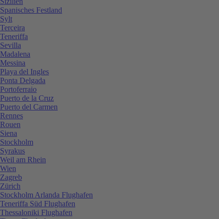
Sizilien
Spanisches Festland
Sylt
Terceira
Teneriffa
Sevilla
Madalena
Messina
Playa del Ingles
Ponta Delgada
Portoferraio
Puerto de la Cruz
Puerto del Carmen
Rennes
Rouen
Siena
Stockholm
Syrakus
Weil am Rhein
Wien
Zagreb
Zürich
Stockholm Arlanda Flughafen
Teneriffa Süd Flughafen
Thessaloniki Flughafen