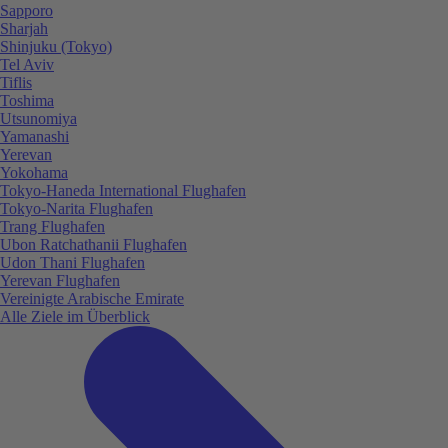
Sapporo
Sharjah
Shinjuku (Tokyo)
Tel Aviv
Tiflis
Toshima
Utsunomiya
Yamanashi
Yerevan
Yokohama
Tokyo-Haneda International Flughafen
Tokyo-Narita Flughafen
Trang Flughafen
Ubon Ratchathanii Flughafen
Udon Thani Flughafen
Yerevan Flughafen
Vereinigte Arabische Emirate
Alle Ziele im Überblick