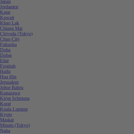
Japan
Jordanien
Katar
Kuwait
Khao Lak
Chiang Mai
Chiyoda (Tokyo)
Chuo City
Fukuoka
Doha
Dubai
Eilat
Fujairah
Haifa
Hua Hin
Jerusalem
Johor Bahru
Kanazawa
Kirjat Schmona
Korat
Kuala Lumpur
Kyoto
Maskat
Minato (Tokyo)
Naha