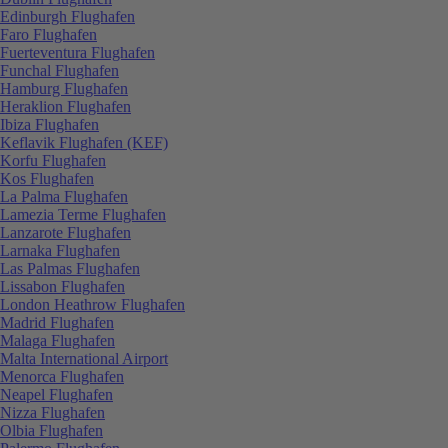
Edinburgh Flughafen
Faro Flughafen
Fuerteventura Flughafen
Funchal Flughafen
Hamburg Flughafen
Heraklion Flughafen
Ibiza Flughafen
Keflavik Flughafen (KEF)
Korfu Flughafen
Kos Flughafen
La Palma Flughafen
Lamezia Terme Flughafen
Lanzarote Flughafen
Larnaka Flughafen
Las Palmas Flughafen
Lissabon Flughafen
London Heathrow Flughafen
Madrid Flughafen
Malaga Flughafen
Malta International Airport
Menorca Flughafen
Neapel Flughafen
Nizza Flughafen
Olbia Flughafen