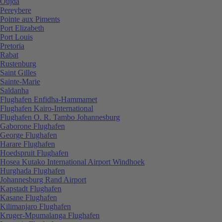
Oujda
Pereybere
Pointe aux Piments
Port Elizabeth
Port Louis
Pretoria
Rabat
Rustenburg
Saint Gilles
Sainte-Marie
Saldanha
Flughafen Enfidha-Hammamet
Flughafen Kairo-International
Flughafen O. R. Tambo Johannesburg
Gaborone Flughafen
George Flughafen
Harare Flughafen
Hoedspruit Flughafen
Hosea Kutako International Airport Windhoek
Hurghada Flughafen
Johannesburg Rand Airport
Kapstadt Flughafen
Kasane Flughafen
Kilimanjaro Flughafen
Kruger-Mpumalanga Flughafen