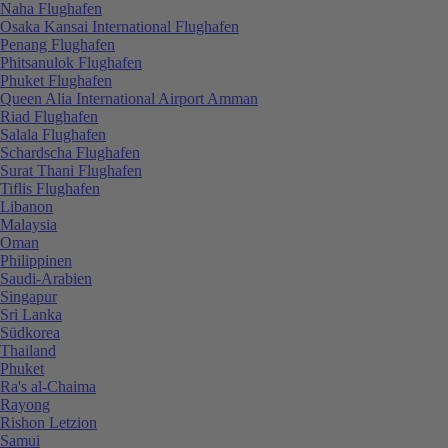
Naha Flughafen
Osaka Kansai International Flughafen
Penang Flughafen
Phitsanulok Flughafen
Phuket Flughafen
Queen Alia International Airport Amman
Riad Flughafen
Salala Flughafen
Schardscha Flughafen
Surat Thani Flughafen
Tiflis Flughafen
Libanon
Malaysia
Oman
Philippinen
Saudi-Arabien
Singapur
Sri Lanka
Südkorea
Thailand
Phuket
Ra's al-Chaima
Rayong
Rishon Letzion
Samui