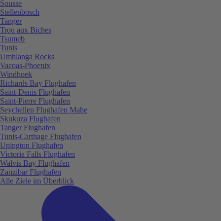
Sousse
Stellenbosch
Tanger
Trou aux Biches
Tsumeb
Tunis
Umhlanga Rocks
Vacoas-Phoenix
Windhoek
Richards Bay Flughafen
Saint-Denis Flughafen
Saint-Pierre Flughafen
Seychellen Flughafen Mahe
Skukuza Flughafen
Tanger Flughafen
Tunis-Carthage Flughafen
Upington Flughafen
Victoria Falls Flughafen
Walvis Bay Flughafen
Zanzibar Flughafen
Alle Ziele im Überblick