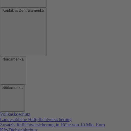
Karibik & Zentralamerika
Nordamerika
Südamerika
Vollkaskoschutz
Landesübliche Haftpflichtversicherung
Zusatzhaftpflichtversicherung in Höhe von 10 Mio. Euro
Kfz-Diebstahlschutz