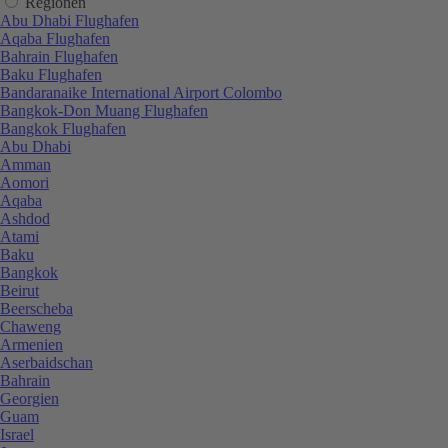
Regionen
Abu Dhabi Flughafen
Aqaba Flughafen
Bahrain Flughafen
Baku Flughafen
Bandaranaike International Airport Colombo
Bangkok-Don Muang Flughafen
Bangkok Flughafen
Abu Dhabi
Amman
Aomori
Aqaba
Ashdod
Atami
Baku
Bangkok
Beirut
Beerscheba
Chaweng
Armenien
Aserbaidschan
Bahrain
Georgien
Guam
Israel