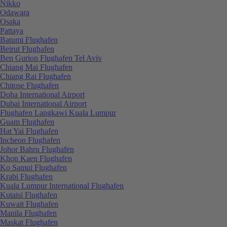
Nikko
Odawara
Osaka
Pattaya
Batumi Flughafen
Beirut Flughafen
Ben Gurion Flughafen Tel Aviv
Chiang Mai Flughafen
Chiang Rai Flughafen
Chitose Flughafen
Doha International Airport
Dubai International Airport
Flughafen Langkawi Kuala Lumpur
Guam Flughafen
Hat Yai Flughafen
Incheon Flughafen
Johor Bahru Flughafen
Khon Kaen Flughafen
Ko Samui Flughafen
Krabi Flughafen
Kuala Lumpur International Flughafen
Kutaisi Flughafen
Kuwait Flughafen
Manila Flughafen
Maskat Flughafen