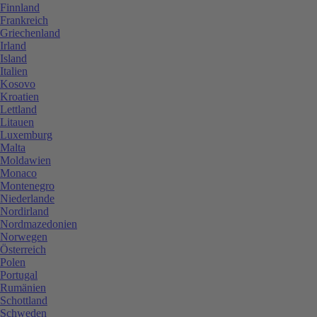
Finnland
Frankreich
Griechenland
Irland
Island
Italien
Kosovo
Kroatien
Lettland
Litauen
Luxemburg
Malta
Moldawien
Monaco
Montenegro
Niederlande
Nordirland
Nordmazedonien
Norwegen
Österreich
Polen
Portugal
Rumänien
Schottland
Schweden