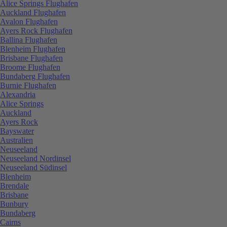
Alice Springs Flughafen
Auckland Flughafen
Avalon Flughafen
Ayers Rock Flughafen
Ballina Flughafen
Blenheim Flughafen
Brisbane Flughafen
Broome Flughafen
Bundaberg Flughafen
Burnie Flughafen
Alexandria
Alice Springs
Auckland
Ayers Rock
Bayswater
Australien
Neuseeland
Neuseeland Nordinsel
Neuseeland Südinsel
Blenheim
Brendale
Brisbane
Bunbury
Bundaberg
Cairns