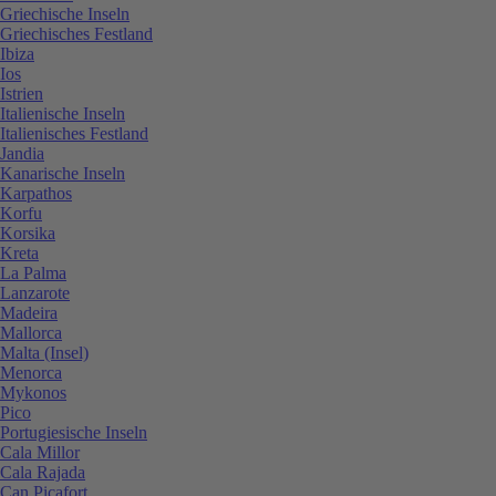
Griechische Inseln
Griechisches Festland
Ibiza
Ios
Istrien
Italienische Inseln
Italienisches Festland
Jandia
Kanarische Inseln
Karpathos
Korfu
Korsika
Kreta
La Palma
Lanzarote
Madeira
Mallorca
Malta (Insel)
Menorca
Mykonos
Pico
Portugiesische Inseln
Cala Millor
Cala Rajada
Can Picafort