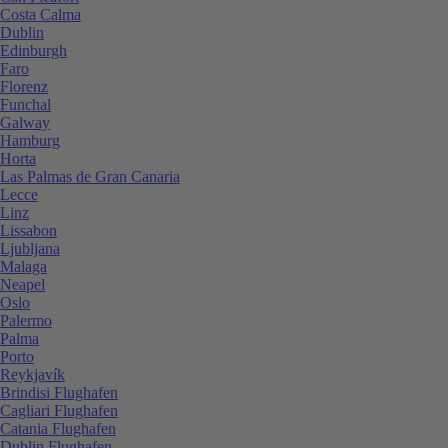
Costa Calma
Dublin
Edinburgh
Faro
Florenz
Funchal
Galway
Hamburg
Horta
Las Palmas de Gran Canaria
Lecce
Linz
Lissabon
Ljubljana
Malaga
Neapel
Oslo
Palermo
Palma
Porto
Reykjavík
Brindisi Flughafen
Cagliari Flughafen
Catania Flughafen
Dublin Flughafen