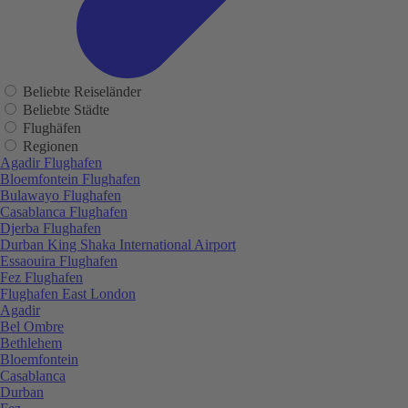
Beliebte Reiseländer
Beliebte Städte
Flughäfen
Regionen
Agadir Flughafen
Bloemfontein Flughafen
Bulawayo Flughafen
Casablanca Flughafen
Djerba Flughafen
Durban King Shaka International Airport
Essaouira Flughafen
Fez Flughafen
Flughafen East London
Agadir
Bel Ombre
Bethlehem
Bloemfontein
Casablanca
Durban