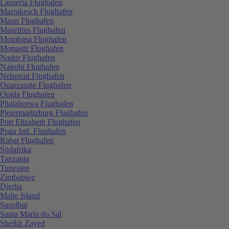
Lanseria Flughafen
Marrakesch Flughafen
Maun Flughafen
Mauritius Flughafen
Mombasa Flughafen
Monastir Flughafen
Nador Flughafen
Nairobi Flughafen
Nelspruit Flughafen
Ouarzazate Flughafen
Oujda Flughafen
Phalaborwa Flughafen
Pietermaritzburg Flughafen
Port Elizabeth Flughafen
Praia Intl. Flughafen
Rabat Flughafen
Südafrika
Tanzania
Tunesien
Zimbabwe
Djerba
Mahe Island
Sansibar
Santa Maria do Sal
Sheikh Zayed