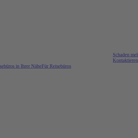
Schaden me
Kontaktieren
sebüros in Ihrer Nähe
Für Reisebüros