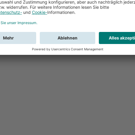
Feedback
Sie haben Fr
Buchung?