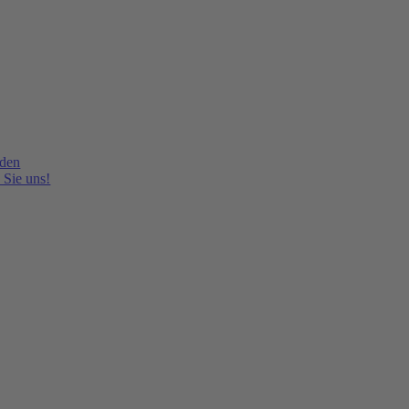
lden
 Sie uns!