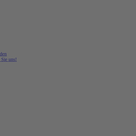
lden
 Sie uns!