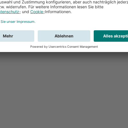
Feedback
Sie haben Fr
Buchung?