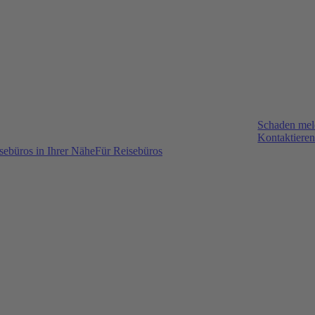
Schaden me
Kontaktieren
sebüros in Ihrer Nähe
Für Reisebüros