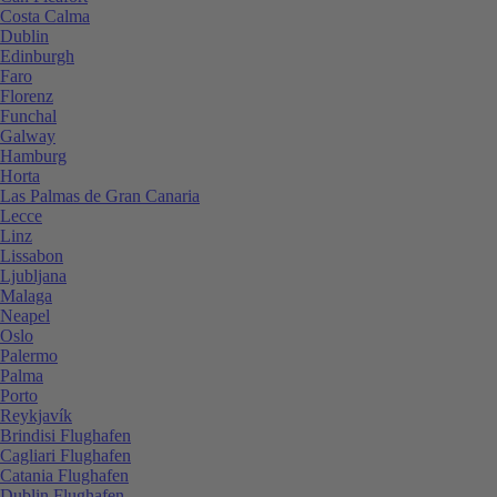
Costa Calma
Dublin
Edinburgh
Faro
Florenz
Funchal
Galway
Hamburg
Horta
Las Palmas de Gran Canaria
Lecce
Linz
Lissabon
Ljubljana
Malaga
Neapel
Oslo
Palermo
Palma
Porto
Reykjavík
Brindisi Flughafen
Cagliari Flughafen
Catania Flughafen
Dublin Flughafen