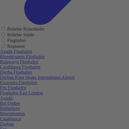
Beliebte Reiseländer
Beliebte Städte
Flughäfen
Regionen
Agadir Flughafen
Bloemfontein Flughafen
Bulawayo Flughafen
Casablanca Flughafen
Djerba Flughafen
Durban King Shaka International Airport
Essaouira Flughafen
Fez Flughafen
Flughafen East London
Agadir
Bel Ombre
Bethlehem
Bloemfontein
Casablanca
Durban