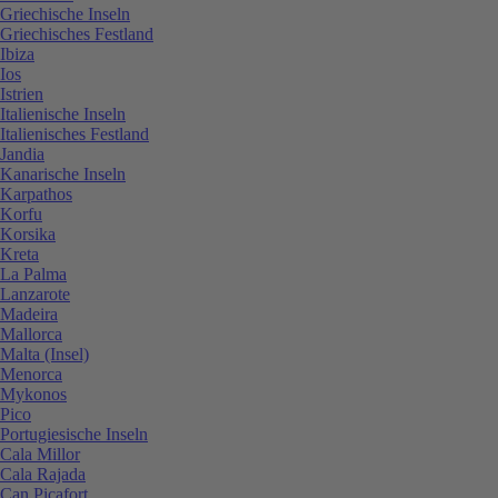
Griechische Inseln
Griechisches Festland
Ibiza
Ios
Istrien
Italienische Inseln
Italienisches Festland
Jandia
Kanarische Inseln
Karpathos
Korfu
Korsika
Kreta
La Palma
Lanzarote
Madeira
Mallorca
Malta (Insel)
Menorca
Mykonos
Pico
Portugiesische Inseln
Cala Millor
Cala Rajada
Can Picafort