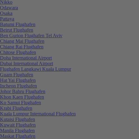
Nikko
Odawara
Osaka
Pattaya
Batumi Flughafen
Beirut Flughafen
Ben Gurion Flughafen Tel Aviv
Chiang Mai Flughafen
Chiang Rai Flughafen
Chitose Flughafen
Doha International Airport
Dubai International Airport
Flughafen Langkawi Kuala Lumpur
Guam Flughafen
Hat Yai Flughafen
Incheon Flughafen
Johor Bahru Flughafen
Khon Kaen Flughafen
Ko Samui Flughafen
Krabi Flughafen
Kuala Lumpur International Flughafen
Kutaisi Flughafen
Kuwait Flughafen
Manila Flughafen
Maskat Flughafen