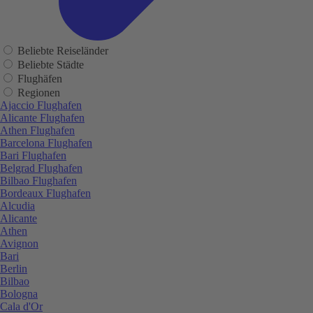
Beliebte Reiseländer
Beliebte Städte
Flughäfen
Regionen
Ajaccio Flughafen
Alicante Flughafen
Athen Flughafen
Barcelona Flughafen
Bari Flughafen
Belgrad Flughafen
Bilbao Flughafen
Bordeaux Flughafen
Alcudia
Alicante
Athen
Avignon
Bari
Berlin
Bilbao
Bologna
Cala d'Or