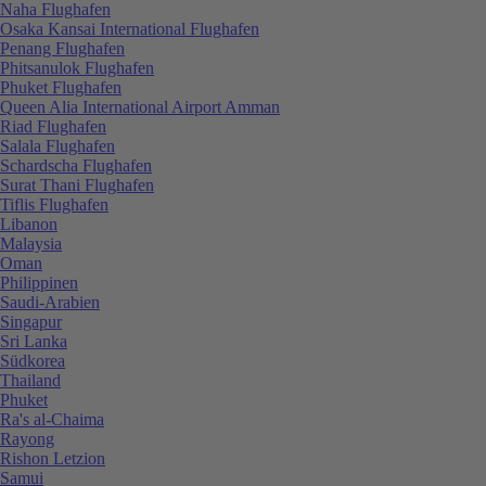
Naha Flughafen
Osaka Kansai International Flughafen
Penang Flughafen
Phitsanulok Flughafen
Phuket Flughafen
Queen Alia International Airport Amman
Riad Flughafen
Salala Flughafen
Schardscha Flughafen
Surat Thani Flughafen
Tiflis Flughafen
Libanon
Malaysia
Oman
Philippinen
Saudi-Arabien
Singapur
Sri Lanka
Südkorea
Thailand
Phuket
Ra's al-Chaima
Rayong
Rishon Letzion
Samui