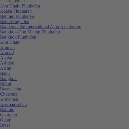
Regionen
Abu Dhabi Flughafen
Aqaba Flughafen
Bahrain Flughafen
Baku Flughafen
Bandaranaike International Airport Colombo
Bangkok-Don Muang Flughafen
Bangkok Flughafen
Abu Dhabi
Amman
Aomori
Aqaba
Ashdod
Atami
Baku
Bangkok
Beirut
Beerscheba
Chaweng
Armenien
Aserbaidschan
Bahrain
Georgien
Guam
Israel