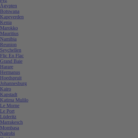
Fez
Ägypten
Botswana
Kapeverden
Kenia
Marokko
Mauritius
Namibia
Reunion
Seychellen
Flic En Flac
Grand Baie
Harare
Hermanus
Hoedspruit
Johannesburg
Kairo
Kapstadt
Katima Mulilo
Le Morne
Le Port
Lüderitz
Marrakesch
Mombasa
Nairobi