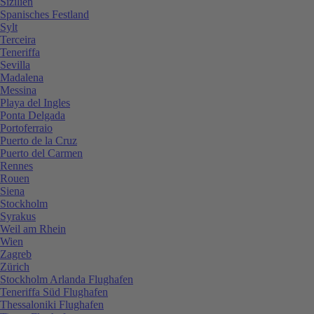
Sizilien
Spanisches Festland
Sylt
Terceira
Teneriffa
Sevilla
Madalena
Messina
Playa del Ingles
Ponta Delgada
Portoferraio
Puerto de la Cruz
Puerto del Carmen
Rennes
Rouen
Siena
Stockholm
Syrakus
Weil am Rhein
Wien
Zagreb
Zürich
Stockholm Arlanda Flughafen
Teneriffa Süd Flughafen
Thessaloniki Flughafen