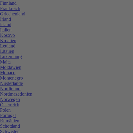
Finnland
Frankreich
Griechenland
Irland
Island
Italien
Kosovo
Kroatien
Lettland
Litauen
Luxemburg
Malta
Moldawien
Monaco
Montenegro
Niederlande
Nordirland
Nordmazedonien
Norwegen
Österreich
Polen
Portugal
Rumänien
Schottland
Schweden