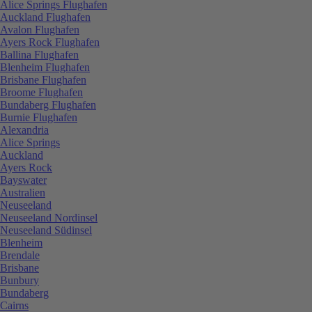
Alice Springs Flughafen
Auckland Flughafen
Avalon Flughafen
Ayers Rock Flughafen
Ballina Flughafen
Blenheim Flughafen
Brisbane Flughafen
Broome Flughafen
Bundaberg Flughafen
Burnie Flughafen
Alexandria
Alice Springs
Auckland
Ayers Rock
Bayswater
Australien
Neuseeland
Neuseeland Nordinsel
Neuseeland Südinsel
Blenheim
Brendale
Brisbane
Bunbury
Bundaberg
Cairns