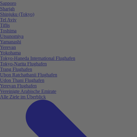
Sapporo
Sharjah
Shinjuku (Tokyo)
Tel Aviv
Tiflis
Toshima
Utsunomiya
Yamanashi
Yerevan
Yokohama
Tokyo-Haneda International Flughafen
Tokyo-Narita Flughafen
Trang Flughafen
Ubon Ratchathanii Flughafen
Udon Thani Flughafen
Yerevan Flughafen
Vereinigte Arabische Emirate
Alle Ziele im Überblick