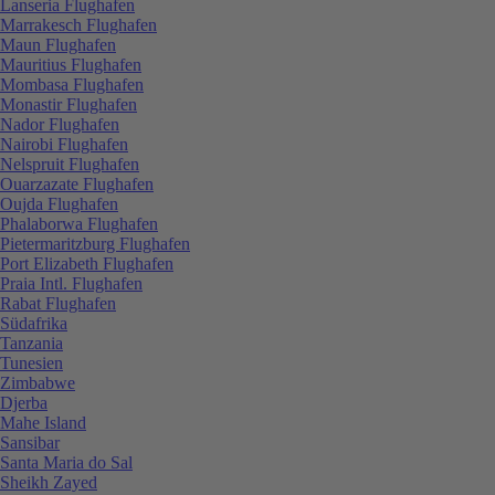
Lanseria Flughafen
Marrakesch Flughafen
Maun Flughafen
Mauritius Flughafen
Mombasa Flughafen
Monastir Flughafen
Nador Flughafen
Nairobi Flughafen
Nelspruit Flughafen
Ouarzazate Flughafen
Oujda Flughafen
Phalaborwa Flughafen
Pietermaritzburg Flughafen
Port Elizabeth Flughafen
Praia Intl. Flughafen
Rabat Flughafen
Südafrika
Tanzania
Tunesien
Zimbabwe
Djerba
Mahe Island
Sansibar
Santa Maria do Sal
Sheikh Zayed