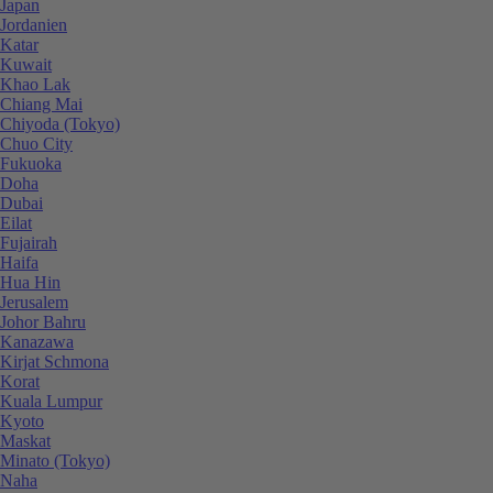
Japan
Jordanien
Katar
Kuwait
Khao Lak
Chiang Mai
Chiyoda (Tokyo)
Chuo City
Fukuoka
Doha
Dubai
Eilat
Fujairah
Haifa
Hua Hin
Jerusalem
Johor Bahru
Kanazawa
Kirjat Schmona
Korat
Kuala Lumpur
Kyoto
Maskat
Minato (Tokyo)
Naha