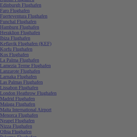
Edinburgh Flughafen
Faro Flughafen
Fuerteventura Flughafen
Funchal Flughafen
Hamburg Flughafen
Heraklion Flughafen
Ibiza Flughafen
Keflavik Flughafen (KEF)
Korfu Flughafen
Kos Flughafen
La Palma Flughafen
Lamezia Terme Flughafen
Lanzarote Flughafen
Larnaka Flughafen
Las Palmas Flughafen
Lissabon Flughafen
London Heathrow Flughafen
Madrid Flughafen
Malaga Flughafen
Malta International Airport
Menorca Flughafen
Neapel Flughafen
Nizza Flughafen
Olbia Flughafen