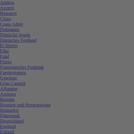
Andros
Azoren
Balearen
Chios
Costa Adeje
Dalmatien
Dänische Inseln
Dänisches Festland
El Hierro
Elba
Faial
Flores
Französisches Festland
Fuerteventura
Graciosa
Gran Canaria
Albanien
Andorra
Belgien
Bosnien und Herzegowina
Bulgarien
Dänemark
Deutschland
England
Estland