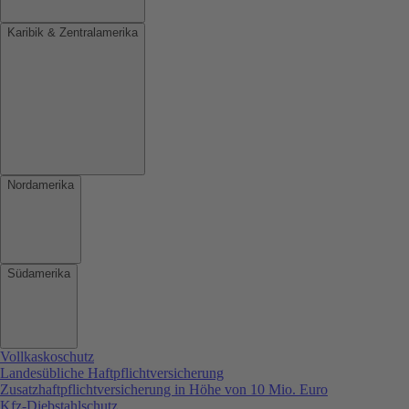
Karibik & Zentralamerika
Nordamerika
Südamerika
Vollkaskoschutz
Landesübliche Haftpflichtversicherung
Zusatzhaftpflichtversicherung in Höhe von 10 Mio. Euro
Kfz-Diebstahlschutz