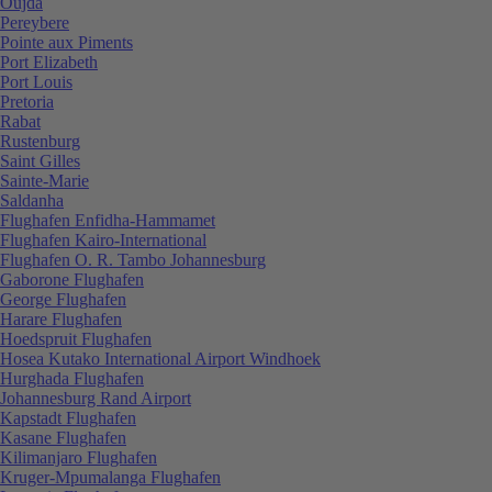
Oujda
Pereybere
Pointe aux Piments
Port Elizabeth
Port Louis
Pretoria
Rabat
Rustenburg
Saint Gilles
Sainte-Marie
Saldanha
Flughafen Enfidha-Hammamet
Flughafen Kairo-International
Flughafen O. R. Tambo Johannesburg
Gaborone Flughafen
George Flughafen
Harare Flughafen
Hoedspruit Flughafen
Hosea Kutako International Airport Windhoek
Hurghada Flughafen
Johannesburg Rand Airport
Kapstadt Flughafen
Kasane Flughafen
Kilimanjaro Flughafen
Kruger-Mpumalanga Flughafen