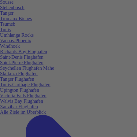
Sousse
Stellenbosch
Tanger
Trou aux Biches
Tsumeb
Tunis
Umhlanga Rocks
Vacoas-Phoenix
Windhoek
Richards Bay Flughafen
Saint-Denis Flughafen
Saint-Pierre Flughafen
Seychellen Flughafen Mahe
Skukuza Flughafen
Tanger Flughafen
Tunis-Carthage Flughafen
Upington Flughafen
Victoria Falls Flughafen
Walvis Bay Flughafen
Zanzibar Flughafen
Alle Ziele im Überblick