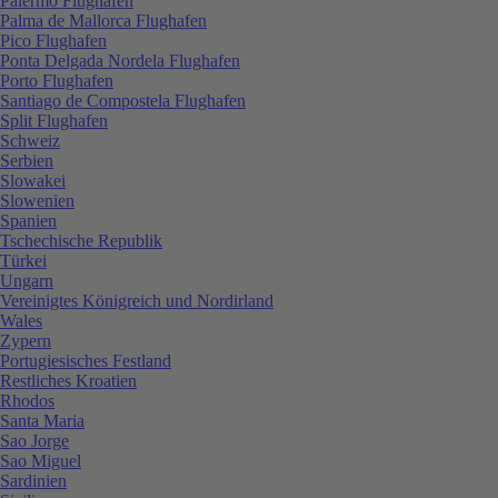
Palermo Flughafen
Palma de Mallorca Flughafen
Pico Flughafen
Ponta Delgada Nordela Flughafen
Porto Flughafen
Santiago de Compostela Flughafen
Split Flughafen
Schweiz
Serbien
Slowakei
Slowenien
Spanien
Tschechische Republik
Türkei
Ungarn
Vereinigtes Königreich und Nordirland
Wales
Zypern
Portugiesisches Festland
Restliches Kroatien
Rhodos
Santa Maria
Sao Jorge
Sao Miguel
Sardinien