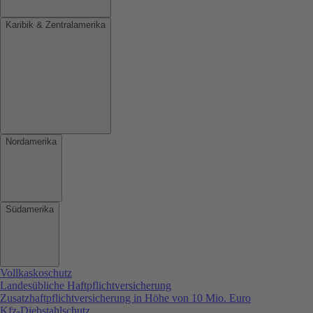
Karibik & Zentralamerika
Nordamerika
Südamerika
Vollkaskoschutz
Landesübliche Haftpflichtversicherung
Zusatzhaftpflichtversicherung in Höhe von 10 Mio. Euro
Kfz-Diebstahlschutz