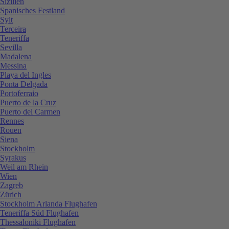
Sizilien
Spanisches Festland
Sylt
Terceira
Teneriffa
Sevilla
Madalena
Messina
Playa del Ingles
Ponta Delgada
Portoferraio
Puerto de la Cruz
Puerto del Carmen
Rennes
Rouen
Siena
Stockholm
Syrakus
Weil am Rhein
Wien
Zagreb
Zürich
Stockholm Arlanda Flughafen
Teneriffa Süd Flughafen
Thessaloniki Flughafen