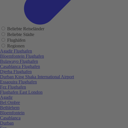
Beliebte Reiseländer
Beliebte Städte
Flughäfen
Regionen
Agadir Flughafen
Bloemfontein Flughafen
Bulawayo Flughafen
Casablanca Flughafen
Djerba Flughafen
Durban King Shaka International Airport
Essaouira Flughafen
Fez Flughafen
Flughafen East London
Agadir
Bel Ombre
Bethlehem
Bloemfontein
Casablanca
Durban