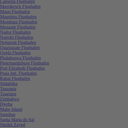
Lanseria Flughafen
Marrakesch Flughafen
Maun Flughafen
Mauritius Flughafen
Mombasa Flughafen
Monastir Flughafen
Nador Flughafen
Nairobi Flughafen
Nelspruit Flughafen
Ouarzazate Flughafen
Oujda Flughafen
Phalaborwa Flughafen
Pietermaritzburg Flughafen
Port Elizabeth Flughafen
Praia Intl. Flughafen
Rabat Flughafen
Südafrika
Tanzania
Tunesien
Zimbabwe
Djerba
Mahe Island
Sansibar
Santa Maria do Sal
Sheikh Zayed