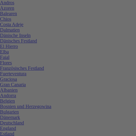
Andros
Azoren
Balearen
Chios
Costa Adeje
Dalmatien
Dänische Inseln
Dänisches Festland
El Hierro
Elba
Faial
Flores
Französisches Festland
Fuerteventura
Graciosa
Gran Canaria
Albanien
Andorra
Belgien
Bosnien und Herzegowina
Bulgarien
Dänemark
Deutschland
England
Estland