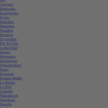
Fez
Ägypten
Botswana
Kapeverden
Kenia
Marokko
Mauritius
Namibia
Reunion
Seychellen
Flic En Flac
Grand Baie
Harare
Hermanus
Hoedspruit
Johannesburg
Kairo
Kapstadt
Katima Mulilo
Le Morne
Le Port
Lüderitz
Marrakesch
Mombasa
Nairobi