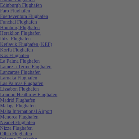
Edinburgh Flughafen
Faro Flughafen
Fuerteventura Flughafen
Funchal Flughafen
Hamburg Flughafen
Heraklion Flughafen
Ibiza Flughafen
Keflavik Flughafen (KEF)
Korfu Flughafen
Kos Flughafen
La Palma Flughafen
Lamezia Terme Flughafen
Lanzarote Flughafen
Larnaka Flughafen
Las Palmas Flughafen
Lissabon Flughafen
London Heathrow Flughafen
Madrid Flughafen
Malaga Flughafen
Malta International Airport
Menorca Flughafen
Neapel Flughafen
Nizza Flughafen
Olbia Flughafen