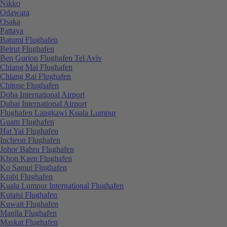
Nikko
Odawara
Osaka
Pattaya
Batumi Flughafen
Beirut Flughafen
Ben Gurion Flughafen Tel Aviv
Chiang Mai Flughafen
Chiang Rai Flughafen
Chitose Flughafen
Doha International Airport
Dubai International Airport
Flughafen Langkawi Kuala Lumpur
Guam Flughafen
Hat Yai Flughafen
Incheon Flughafen
Johor Bahru Flughafen
Khon Kaen Flughafen
Ko Samui Flughafen
Krabi Flughafen
Kuala Lumpur International Flughafen
Kutaisi Flughafen
Kuwait Flughafen
Manila Flughafen
Maskat Flughafen