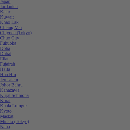
Japan
Jordanien
Katar
Kuwait
Khao Lak
Chiang Mai
Chiyoda (Tokyo)
Chuo City
Fukuoka
Doha
Dubai
Eilat
Fujairah
Haifa
Hua Hin
Jerusalem
Johor Bahru
Kanazawa
Kirjat Schmona
Korat
Kuala Lumpur
Kyoto
Maskat
Minato (Tokyo)
Naha