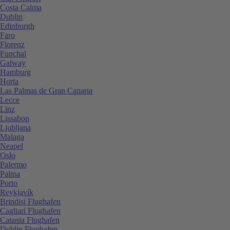
Costa Calma
Dublin
Edinburgh
Faro
Florenz
Funchal
Galway
Hamburg
Horta
Las Palmas de Gran Canaria
Lecce
Linz
Lissabon
Ljubljana
Malaga
Neapel
Oslo
Palermo
Palma
Porto
Reykjavík
Brindisi Flughafen
Cagliari Flughafen
Catania Flughafen
Dublin Flughafen