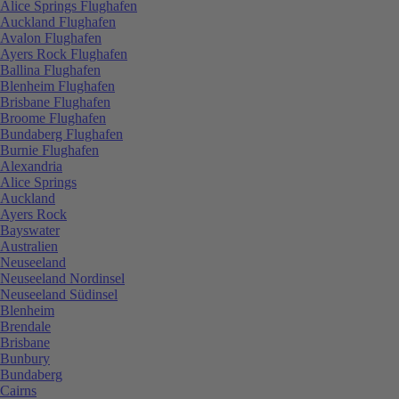
Alice Springs Flughafen
Auckland Flughafen
Avalon Flughafen
Ayers Rock Flughafen
Ballina Flughafen
Blenheim Flughafen
Brisbane Flughafen
Broome Flughafen
Bundaberg Flughafen
Burnie Flughafen
Alexandria
Alice Springs
Auckland
Ayers Rock
Bayswater
Australien
Neuseeland
Neuseeland Nordinsel
Neuseeland Südinsel
Blenheim
Brendale
Brisbane
Bunbury
Bundaberg
Cairns