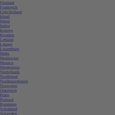
Finnland
Frankreich
Griechenland
Irland
Island
Italien
Kosovo
Kroatien
Lettland
Litauen
Luxemburg
Malta
Moldawien
Monaco
Montenegro
Niederlande
Nordirland
Nordmazedonien
Norwegen
Österreich
Polen
Portugal
Rumänien
Schottland
Schweden