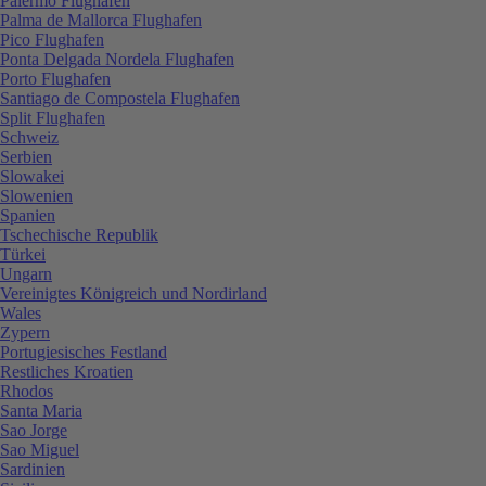
Palermo Flughafen
Palma de Mallorca Flughafen
Pico Flughafen
Ponta Delgada Nordela Flughafen
Porto Flughafen
Santiago de Compostela Flughafen
Split Flughafen
Schweiz
Serbien
Slowakei
Slowenien
Spanien
Tschechische Republik
Türkei
Ungarn
Vereinigtes Königreich und Nordirland
Wales
Zypern
Portugiesisches Festland
Restliches Kroatien
Rhodos
Santa Maria
Sao Jorge
Sao Miguel
Sardinien