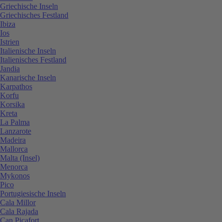
Griechische Inseln
Griechisches Festland
Ibiza
Ios
Istrien
Italienische Inseln
Italienisches Festland
Jandia
Kanarische Inseln
Karpathos
Korfu
Korsika
Kreta
La Palma
Lanzarote
Madeira
Mallorca
Malta (Insel)
Menorca
Mykonos
Pico
Portugiesische Inseln
Cala Millor
Cala Rajada
Can Picafort