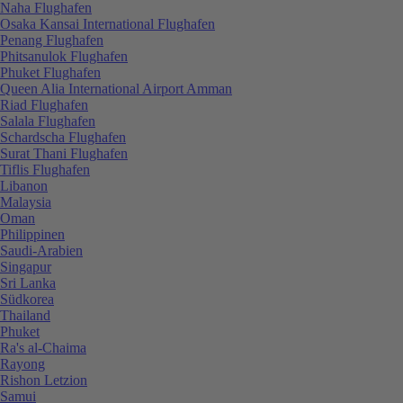
Naha Flughafen
Osaka Kansai International Flughafen
Penang Flughafen
Phitsanulok Flughafen
Phuket Flughafen
Queen Alia International Airport Amman
Riad Flughafen
Salala Flughafen
Schardscha Flughafen
Surat Thani Flughafen
Tiflis Flughafen
Libanon
Malaysia
Oman
Philippinen
Saudi-Arabien
Singapur
Sri Lanka
Südkorea
Thailand
Phuket
Ra's al-Chaima
Rayong
Rishon Letzion
Samui