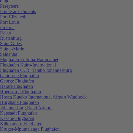
Oujda
Pereybere
Pointe aux Piments
Port Elizabeth
Port Louis
Pretoria
Rabat
Rustenburg
Saint Gilles
Sainte-Marie
Saldanha
Flughafen Enfidha-Hammamet
Flughafen Kairo-International
Flughafen O. R. Tambo Johannesburg
Gaborone Flughafen
George Flughafen
Harare Flughafen
Hoedspruit Flughafen
Hosea Kutako International Airport Windhoek
Hurghada Flughafen
Johannesburg Rand Airport
Kapstadt Flughafen
Kasane Flughafen
Kilimanjaro Flughafen
Kruger-Mpumalanga Flughafen