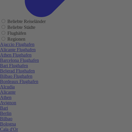
Beliebte Reiseländer
Beliebte Städte
Flughäfen
Regionen
Ajaccio Flughafen
Alicante Flughafen
Athen Flughafen
Barcelona Flughafen
Bari Flughafen
Belgrad Flughafen
Bilbao Flughafen
Bordeaux Flughafen
Alcudia
Alicante
Athen
Avignon
Bari
Berlin
Bilbao
Bologna
Cala d'Or