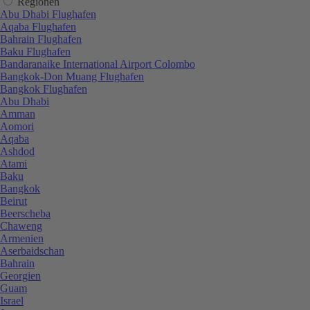
Regionen
Abu Dhabi Flughafen
Aqaba Flughafen
Bahrain Flughafen
Baku Flughafen
Bandaranaike International Airport Colombo
Bangkok-Don Muang Flughafen
Bangkok Flughafen
Abu Dhabi
Amman
Aomori
Aqaba
Ashdod
Atami
Baku
Bangkok
Beirut
Beerscheba
Chaweng
Armenien
Aserbaidschan
Bahrain
Georgien
Guam
Israel