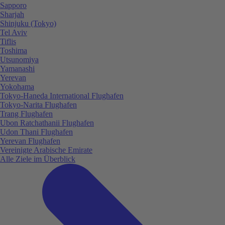
Sapporo
Sharjah
Shinjuku (Tokyo)
Tel Aviv
Tiflis
Toshima
Utsunomiya
Yamanashi
Yerevan
Yokohama
Tokyo-Haneda International Flughafen
Tokyo-Narita Flughafen
Trang Flughafen
Ubon Ratchathanii Flughafen
Udon Thani Flughafen
Yerevan Flughafen
Vereinigte Arabische Emirate
Alle Ziele im Überblick