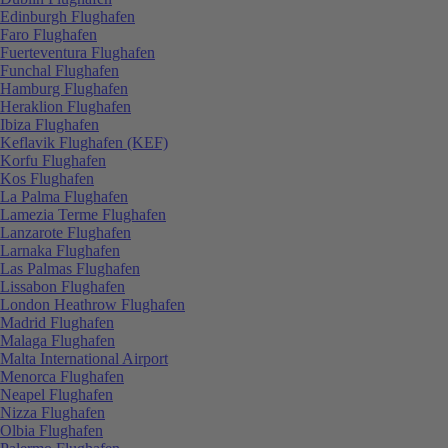
Edinburgh Flughafen
Faro Flughafen
Fuerteventura Flughafen
Funchal Flughafen
Hamburg Flughafen
Heraklion Flughafen
Ibiza Flughafen
Keflavik Flughafen (KEF)
Korfu Flughafen
Kos Flughafen
La Palma Flughafen
Lamezia Terme Flughafen
Lanzarote Flughafen
Larnaka Flughafen
Las Palmas Flughafen
Lissabon Flughafen
London Heathrow Flughafen
Madrid Flughafen
Malaga Flughafen
Malta International Airport
Menorca Flughafen
Neapel Flughafen
Nizza Flughafen
Olbia Flughafen