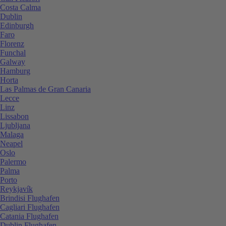
Costa Calma
Dublin
Edinburgh
Faro
Florenz
Funchal
Galway
Hamburg
Horta
Las Palmas de Gran Canaria
Lecce
Linz
Lissabon
Ljubljana
Malaga
Neapel
Oslo
Palermo
Palma
Porto
Reykjavík
Brindisi Flughafen
Cagliari Flughafen
Catania Flughafen
Dublin Flughafen