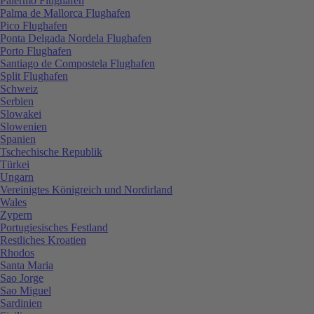
Palermo Flughafen
Palma de Mallorca Flughafen
Pico Flughafen
Ponta Delgada Nordela Flughafen
Porto Flughafen
Santiago de Compostela Flughafen
Split Flughafen
Schweiz
Serbien
Slowakei
Slowenien
Spanien
Tschechische Republik
Türkei
Ungarn
Vereinigtes Königreich und Nordirland
Wales
Zypern
Portugiesisches Festland
Restliches Kroatien
Rhodos
Santa Maria
Sao Jorge
Sao Miguel
Sardinien