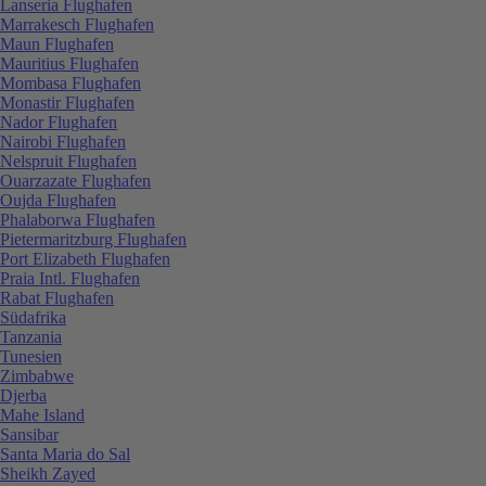
Lanseria Flughafen
Marrakesch Flughafen
Maun Flughafen
Mauritius Flughafen
Mombasa Flughafen
Monastir Flughafen
Nador Flughafen
Nairobi Flughafen
Nelspruit Flughafen
Ouarzazate Flughafen
Oujda Flughafen
Phalaborwa Flughafen
Pietermaritzburg Flughafen
Port Elizabeth Flughafen
Praia Intl. Flughafen
Rabat Flughafen
Südafrika
Tanzania
Tunesien
Zimbabwe
Djerba
Mahe Island
Sansibar
Santa Maria do Sal
Sheikh Zayed