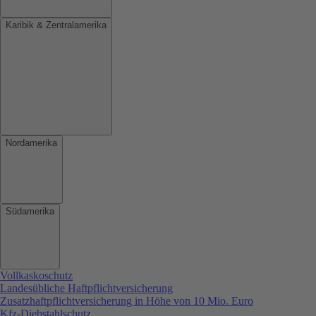
Karibik & Zentralamerika
Nordamerika
Südamerika
Vollkaskoschutz
Landesübliche Haftpflichtversicherung
Zusatzhaftpflichtversicherung in Höhe von 10 Mio. Euro
Kfz-Diebstahlschutz