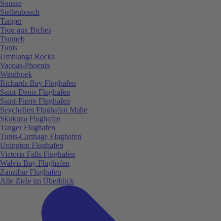
Sousse
Stellenbosch
Tanger
Trou aux Biches
Tsumeb
Tunis
Umhlanga Rocks
Vacoas-Phoenix
Windhoek
Richards Bay Flughafen
Saint-Denis Flughafen
Saint-Pierre Flughafen
Seychellen Flughafen Mahe
Skukuza Flughafen
Tanger Flughafen
Tunis-Carthage Flughafen
Upington Flughafen
Victoria Falls Flughafen
Walvis Bay Flughafen
Zanzibar Flughafen
Alle Ziele im Überblick