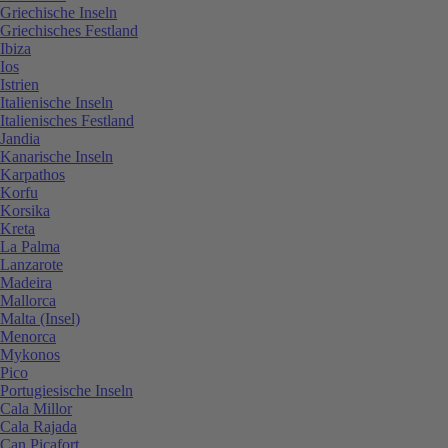
Griechische Inseln
Griechisches Festland
Ibiza
Ios
Istrien
Italienische Inseln
Italienisches Festland
Jandia
Kanarische Inseln
Karpathos
Korfu
Korsika
Kreta
La Palma
Lanzarote
Madeira
Mallorca
Malta (Insel)
Menorca
Mykonos
Pico
Portugiesische Inseln
Cala Millor
Cala Rajada
Can Picafort