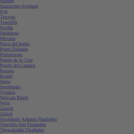
Sizilien
Spanisches Festland
Sylt
Terceira
Teneriffa
Sevilla
Madalena
Messina
Playa del Ingles
Ponta Delgada
Portoferraio
Puerto de la Cruz
Puerto del Carmen
Rennes
Rouen
Siena
Stockholm
Syrakus
Weil am Rhein
Wien
Zagreb
Zürich
Stockholm Arlanda Flughafen
Teneriffa Süd Flughafen
Thessaloniki Flughafen