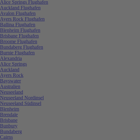
Alice Springs Flughafen
Auckland Flughafen
Avalon Flughafen
Ayers Rock Flughafen
Ballina Flughafen
Blenheim Flughafen
Brisbane Flughafen
Broome Flughafen
Bundaberg Flughafen
Burnie Flughafen
Alexandria
Alice Springs
Auckland
Ayers Rock
Bayswater
Australien
Neuseeland
Neuseeland Nordinsel
Neuseeland Südinsel
Blenheim
Brendale
Brisbane
Bunbury
Bundaberg
Cairns