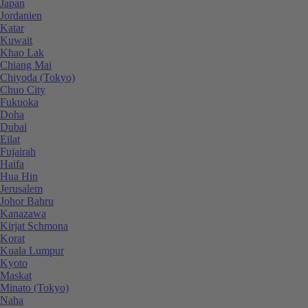
Japan
Jordanien
Katar
Kuwait
Khao Lak
Chiang Mai
Chiyoda (Tokyo)
Chuo City
Fukuoka
Doha
Dubai
Eilat
Fujairah
Haifa
Hua Hin
Jerusalem
Johor Bahru
Kanazawa
Kirjat Schmona
Korat
Kuala Lumpur
Kyoto
Maskat
Minato (Tokyo)
Naha