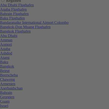
Regionen
Abu Dhabi Flughafen
Aqaba Flughafen
Bahrain Flughafen
Baku Flughafen
Bandaranaike International Airport Colombo
Bangkok-Don Muang Flughafen
Bangkok Flughafen
Abu Dhabi
Amman
Aomori
Aqaba
Ashdod
Atami
Baku
Bangkok
Beirut
Beerscheba
Chaweng
Armenien
Aserbaidschan
Bahrain
Georgien
Guam
Israel