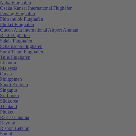
Naha Flughafen
Osaka Kansai International Flughafen
Penang Flughafen
Phitsanulok Flughafen
Phuket Flughafen
Queen Alia International Airport Amman
Riad Flughafen
Salala Flughafen
Schardscha Flughafen
Surat Thani Flughafen
Tiflis Flughafen
Libanon
Malaysia
Oman
Philippinen
Saudi-Arabien
Singapur
Sri Lanka
Südkorea
Thailand
Phuket
Ra's al-Chaima
Rayong
Rishon Letzion
Samui