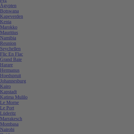
Fez
Ägypten
Botswana
Kapeverden
Kenia
Marokko
Mauritius
Namibia
Reunion
Seychellen
Flic En Flac
Grand Baie
Harare
Hermanus
Hoedspruit
Johannesburg
Kairo
Kapstadt
Katima Mulilo
Le Morne
Le Port
Lüderitz
Marrakesch
Mombasa
Nairobi