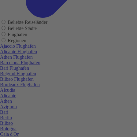
Beliebte Reiseländer
Beliebte Städte
Flughäfen
Regionen
Ajaccio Flughafen
Alicante Flughafen
Athen Flughafen
Barcelona Flughafen
Bari Flughafen
Belgrad Flughafen
Bilbao Flughafen
Bordeaux Flughafen
Alcudia
Alicante
Athen
Avignon
Bari
Berlin
Bilbao
Bologna
Cala d'Or