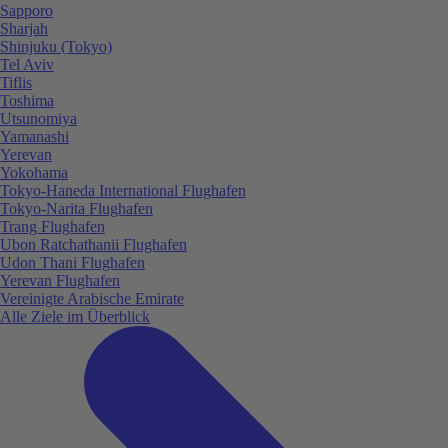
Sapporo
Sharjah
Shinjuku (Tokyo)
Tel Aviv
Tiflis
Toshima
Utsunomiya
Yamanashi
Yerevan
Yokohama
Tokyo-Haneda International Flughafen
Tokyo-Narita Flughafen
Trang Flughafen
Ubon Ratchathanii Flughafen
Udon Thani Flughafen
Yerevan Flughafen
Vereinigte Arabische Emirate
Alle Ziele im Überblick