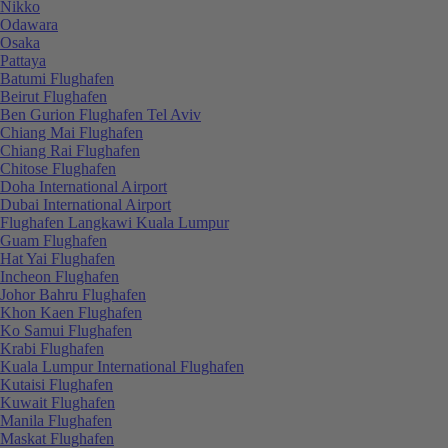
Nikko
Odawara
Osaka
Pattaya
Batumi Flughafen
Beirut Flughafen
Ben Gurion Flughafen Tel Aviv
Chiang Mai Flughafen
Chiang Rai Flughafen
Chitose Flughafen
Doha International Airport
Dubai International Airport
Flughafen Langkawi Kuala Lumpur
Guam Flughafen
Hat Yai Flughafen
Incheon Flughafen
Johor Bahru Flughafen
Khon Kaen Flughafen
Ko Samui Flughafen
Krabi Flughafen
Kuala Lumpur International Flughafen
Kutaisi Flughafen
Kuwait Flughafen
Manila Flughafen
Maskat Flughafen