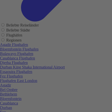
Beliebte Reiseländer
Beliebte Städte
Flughäfen
Regionen
Agadir Flughafen
Bloemfontein Flughafen
Bulawayo Flughafen
Casablanca Flughafen
Djerba Flughafen
Durban King Shaka International Airport
Essaouira Flughafen
Fez Flughafen
Flughafen East London
Agadir
Bel Ombre
Bethlehem
Bloemfontein
Casablanca
Durban