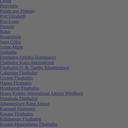
Oujda
Pereybere
Pointe aux Piments
Port Elizabeth
Port Louis
Pretoria
Rabat
Rustenburg
Saint Gilles
Sainte-Marie
Saldanha
Flughafen Enfidha-Hammamet
Flughafen Kairo-International
Flughafen O. R. Tambo Johannesburg
Gaborone Flughafen
George Flughafen
Harare Flughafen
Hoedspruit Flughafen
Hosea Kutako International Airport Windhoek
Hurghada Flughafen
Johannesburg Rand Airport
Kapstadt Flughafen
Kasane Flughafen
Kilimanjaro Flughafen
Kruger-Mpumalanga Flughafen