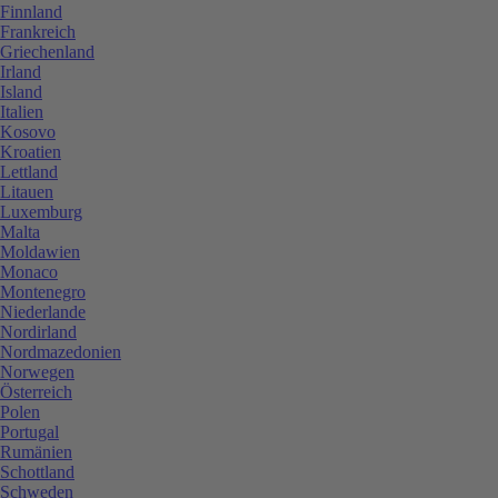
Finnland
Frankreich
Griechenland
Irland
Island
Italien
Kosovo
Kroatien
Lettland
Litauen
Luxemburg
Malta
Moldawien
Monaco
Montenegro
Niederlande
Nordirland
Nordmazedonien
Norwegen
Österreich
Polen
Portugal
Rumänien
Schottland
Schweden