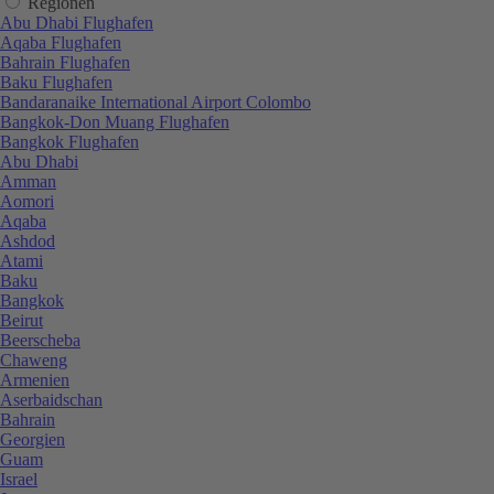
Regionen
Abu Dhabi Flughafen
Aqaba Flughafen
Bahrain Flughafen
Baku Flughafen
Bandaranaike International Airport Colombo
Bangkok-Don Muang Flughafen
Bangkok Flughafen
Abu Dhabi
Amman
Aomori
Aqaba
Ashdod
Atami
Baku
Bangkok
Beirut
Beerscheba
Chaweng
Armenien
Aserbaidschan
Bahrain
Georgien
Guam
Israel