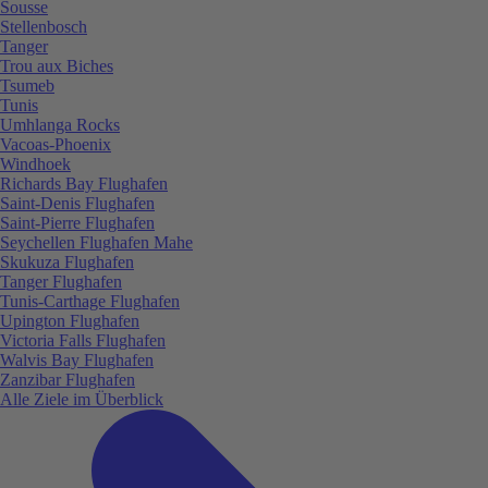
Sousse
Stellenbosch
Tanger
Trou aux Biches
Tsumeb
Tunis
Umhlanga Rocks
Vacoas-Phoenix
Windhoek
Richards Bay Flughafen
Saint-Denis Flughafen
Saint-Pierre Flughafen
Seychellen Flughafen Mahe
Skukuza Flughafen
Tanger Flughafen
Tunis-Carthage Flughafen
Upington Flughafen
Victoria Falls Flughafen
Walvis Bay Flughafen
Zanzibar Flughafen
Alle Ziele im Überblick