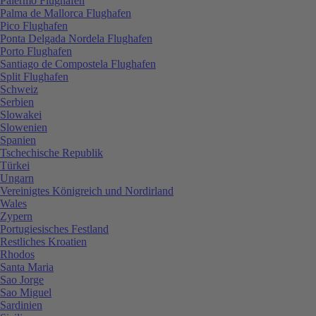
Palermo Flughafen
Palma de Mallorca Flughafen
Pico Flughafen
Ponta Delgada Nordela Flughafen
Porto Flughafen
Santiago de Compostela Flughafen
Split Flughafen
Schweiz
Serbien
Slowakei
Slowenien
Spanien
Tschechische Republik
Türkei
Ungarn
Vereinigtes Königreich und Nordirland
Wales
Zypern
Portugiesisches Festland
Restliches Kroatien
Rhodos
Santa Maria
Sao Jorge
Sao Miguel
Sardinien