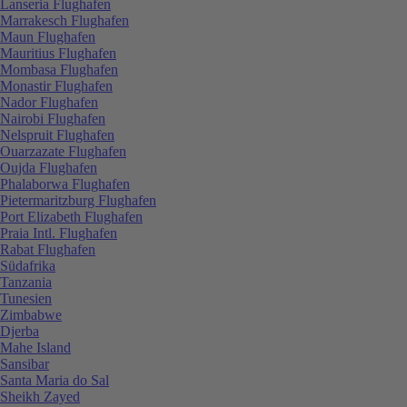
Lanseria Flughafen
Marrakesch Flughafen
Maun Flughafen
Mauritius Flughafen
Mombasa Flughafen
Monastir Flughafen
Nador Flughafen
Nairobi Flughafen
Nelspruit Flughafen
Ouarzazate Flughafen
Oujda Flughafen
Phalaborwa Flughafen
Pietermaritzburg Flughafen
Port Elizabeth Flughafen
Praia Intl. Flughafen
Rabat Flughafen
Südafrika
Tanzania
Tunesien
Zimbabwe
Djerba
Mahe Island
Sansibar
Santa Maria do Sal
Sheikh Zayed