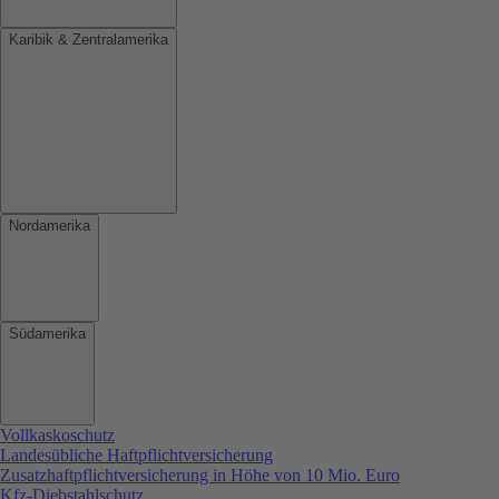
Karibik & Zentralamerika
Nordamerika
Südamerika
Vollkaskoschutz
Landesübliche Haftpflichtversicherung
Zusatzhaftpflichtversicherung in Höhe von 10 Mio. Euro
Kfz-Diebstahlschutz