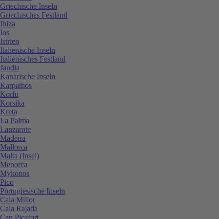
Griechische Inseln
Griechisches Festland
Ibiza
Ios
Istrien
Italienische Inseln
Italienisches Festland
Jandia
Kanarische Inseln
Karpathos
Korfu
Korsika
Kreta
La Palma
Lanzarote
Madeira
Mallorca
Malta (Insel)
Menorca
Mykonos
Pico
Portugiesische Inseln
Cala Millor
Cala Rajada
Can Picafort