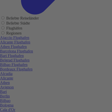
Beliebte Reiseländer
Beliebte Städte
Flughäfen
Regionen
Ajaccio Flughafen
Alicante Flughafen
Athen Flughafen
Barcelona Flughafen
Bari Flughafen
Belgrad Flughafen
Bilbao Flughafen
Bordeaux Flughafen
Alcudia
Alicante
Athen
Avignon
Bari
Berlin
Bilbao
Bologna
Cala d'Or