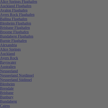
Alice Springs Flughafen
Auckland Flughafen
Avalon Flughafen
Ayers Rock Flughafen
Ballina Flughafen
Blenheim Flughafen
Brisbane Flughafen
Broome Flughafen
Bundaberg Flughafen
Burnie Flughafen
Alexandria
Alice Springs
Auckland
Ayers Rock
Bayswater
Australien
Neuseeland
Neuseeland Nordinsel
Neuseeland Südinsel
Blenheim
Brendale
Brisbane
Bunbury
Bundaberg
Cairns