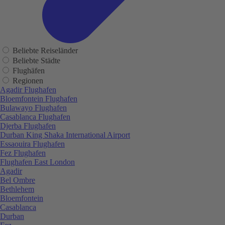
Beliebte Reiseländer
Beliebte Städte
Flughäfen
Regionen
Agadir Flughafen
Bloemfontein Flughafen
Bulawayo Flughafen
Casablanca Flughafen
Djerba Flughafen
Durban King Shaka International Airport
Essaouira Flughafen
Fez Flughafen
Flughafen East London
Agadir
Bel Ombre
Bethlehem
Bloemfontein
Casablanca
Durban