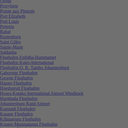
Oujda
Pereybere
Pointe aux Piments
Port Elizabeth
Port Louis
Pretoria
Rabat
Rustenburg
Saint Gilles
Sainte-Marie
Saldanha
Flughafen Enfidha-Hammamet
Flughafen Kairo-International
Flughafen O. R. Tambo Johannesburg
Gaborone Flughafen
George Flughafen
Harare Flughafen
Hoedspruit Flughafen
Hosea Kutako International Airport Windhoek
Hurghada Flughafen
Johannesburg Rand Airport
Kapstadt Flughafen
Kasane Flughafen
Kilimanjaro Flughafen
Kruger-Mpumalanga Flughafen