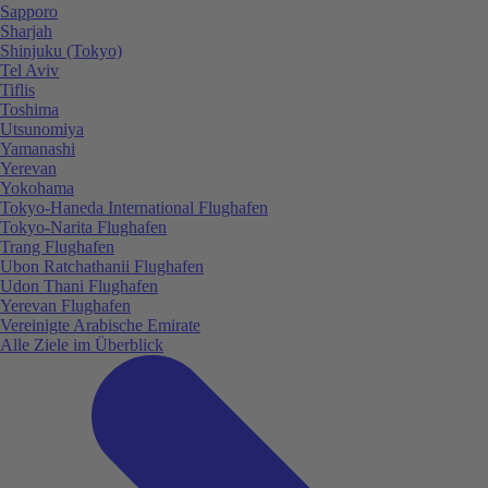
Sapporo
Sharjah
Shinjuku (Tokyo)
Tel Aviv
Tiflis
Toshima
Utsunomiya
Yamanashi
Yerevan
Yokohama
Tokyo-Haneda International Flughafen
Tokyo-Narita Flughafen
Trang Flughafen
Ubon Ratchathanii Flughafen
Udon Thani Flughafen
Yerevan Flughafen
Vereinigte Arabische Emirate
Alle Ziele im Überblick