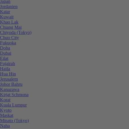
Japan
Jordanien
Katar
Kuwait
Khao Lak
Chiang Mai
Chiyoda (Tokyo)
Chuo City
Fukuoka
Doha
Dubai
Eilat
Fujairah
Haifa
Hua Hin
Jerusalem
Johor Bahru
Kanazawa
Kirjat Schmona
Korat
Kuala Lumpur
Kyoto
Maskat
Minato (Tokyo)
Naha