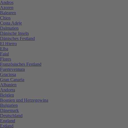
Andros
Azoren
Balearen
Chios
Costa Adeje
Dalmatien
Dänische Inseln
Dänisches Festland
El Hierro
Elba
Faial
Flores
Französisches Festland
Fuerteventura
Graciosa
Gran Canaria
Albanien
Andorra
Belgien
Bosnien und Herzegowina
Bulgarien
Dänemark
Deutschland
England
Estland