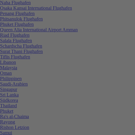
Naha Flughafen
Osaka Kansai International Flughafen
Penang Flughafen
Phitsanulok Flughafen
Phuket Flughafen
Queen Alia International Airport Amman
Riad Flughafen
Salala Flughafen
Schardscha Flughafen
Surat Thani Flughafen
Tiflis Flughafen
Libanon
Malaysia
Oman
Philippinen
Saudi-Arabien
Singapur
Sri Lanka
Südkorea
Thailand
Phuket
Ra's al-Chaima
Rayong
Rishon Letzion
Samui