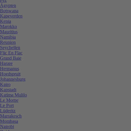
Fez
Ägypten
Botswana
Kapeverden
Kenia
Marokko
Mauritius
Namibia
Reunion
Seychellen
Flic En Flac
Grand Baie
Harare
Hermanus
Hoedspruit
Johannesburg
Kairo
Kapstadt
Katima Mulilo
Le Morne
Le Port
Lüderitz
Marrakesch
Mombasa
Nairobi