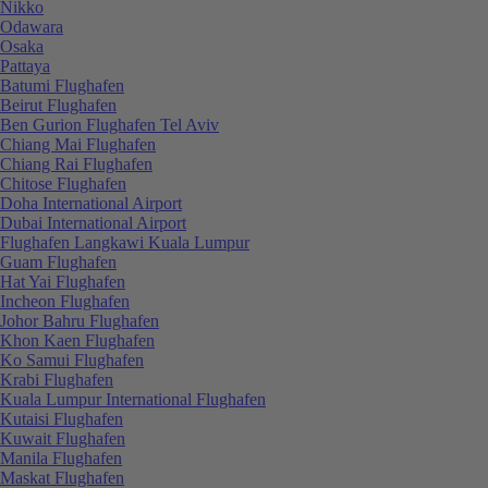
Nikko
Odawara
Osaka
Pattaya
Batumi Flughafen
Beirut Flughafen
Ben Gurion Flughafen Tel Aviv
Chiang Mai Flughafen
Chiang Rai Flughafen
Chitose Flughafen
Doha International Airport
Dubai International Airport
Flughafen Langkawi Kuala Lumpur
Guam Flughafen
Hat Yai Flughafen
Incheon Flughafen
Johor Bahru Flughafen
Khon Kaen Flughafen
Ko Samui Flughafen
Krabi Flughafen
Kuala Lumpur International Flughafen
Kutaisi Flughafen
Kuwait Flughafen
Manila Flughafen
Maskat Flughafen