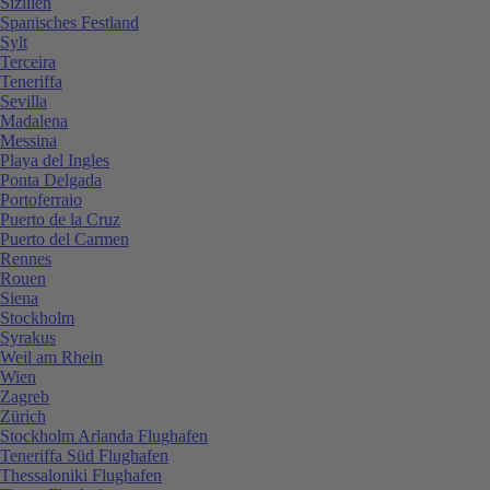
Sizilien
Spanisches Festland
Sylt
Terceira
Teneriffa
Sevilla
Madalena
Messina
Playa del Ingles
Ponta Delgada
Portoferraio
Puerto de la Cruz
Puerto del Carmen
Rennes
Rouen
Siena
Stockholm
Syrakus
Weil am Rhein
Wien
Zagreb
Zürich
Stockholm Arlanda Flughafen
Teneriffa Süd Flughafen
Thessaloniki Flughafen