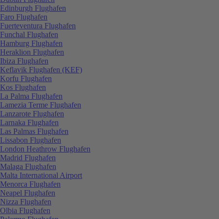
Edinburgh Flughafen
Faro Flughafen
Fuerteventura Flughafen
Funchal Flughafen
Hamburg Flughafen
Heraklion Flughafen
Ibiza Flughafen
Keflavik Flughafen (KEF)
Korfu Flughafen
Kos Flughafen
La Palma Flughafen
Lamezia Terme Flughafen
Lanzarote Flughafen
Larnaka Flughafen
Las Palmas Flughafen
Lissabon Flughafen
London Heathrow Flughafen
Madrid Flughafen
Malaga Flughafen
Malta International Airport
Menorca Flughafen
Neapel Flughafen
Nizza Flughafen
Olbia Flughafen