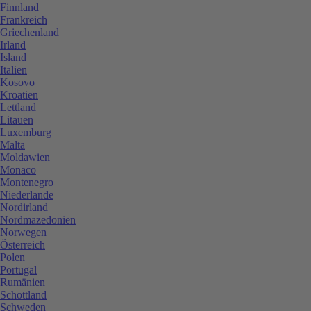
Finnland
Frankreich
Griechenland
Irland
Island
Italien
Kosovo
Kroatien
Lettland
Litauen
Luxemburg
Malta
Moldawien
Monaco
Montenegro
Niederlande
Nordirland
Nordmazedonien
Norwegen
Österreich
Polen
Portugal
Rumänien
Schottland
Schweden