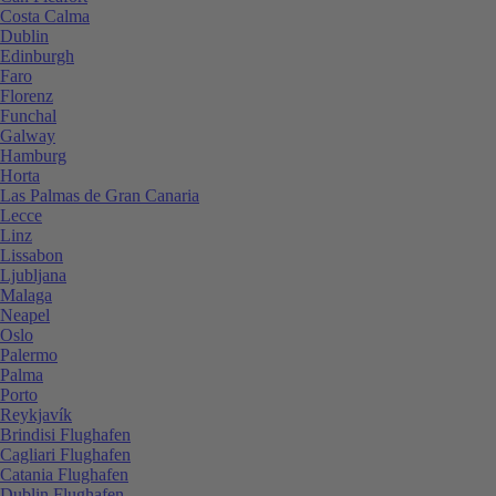
Costa Calma
Dublin
Edinburgh
Faro
Florenz
Funchal
Galway
Hamburg
Horta
Las Palmas de Gran Canaria
Lecce
Linz
Lissabon
Ljubljana
Malaga
Neapel
Oslo
Palermo
Palma
Porto
Reykjavík
Brindisi Flughafen
Cagliari Flughafen
Catania Flughafen
Dublin Flughafen