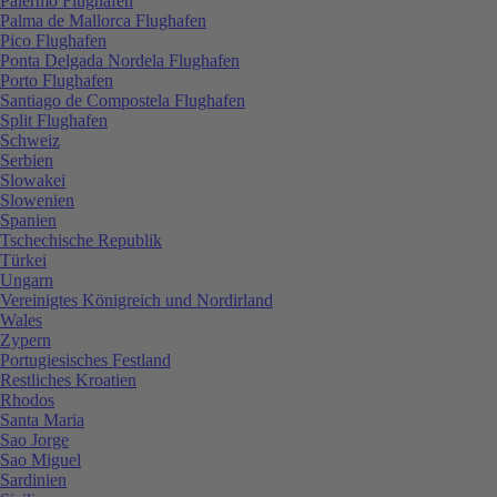
Palermo Flughafen
Palma de Mallorca Flughafen
Pico Flughafen
Ponta Delgada Nordela Flughafen
Porto Flughafen
Santiago de Compostela Flughafen
Split Flughafen
Schweiz
Serbien
Slowakei
Slowenien
Spanien
Tschechische Republik
Türkei
Ungarn
Vereinigtes Königreich und Nordirland
Wales
Zypern
Portugiesisches Festland
Restliches Kroatien
Rhodos
Santa Maria
Sao Jorge
Sao Miguel
Sardinien