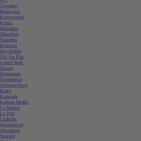
Fez
Ägypten
Botswana
Kapeverden
Kenia
Marokko
Mauritius
Namibia
Reunion
Seychellen
Flic En Flac
Grand Baie
Harare
Hermanus
Hoedspruit
Johannesburg
Kairo
Kapstadt
Katima Mulilo
Le Morne
Le Port
Lüderitz
Marrakesch
Mombasa
Nairobi