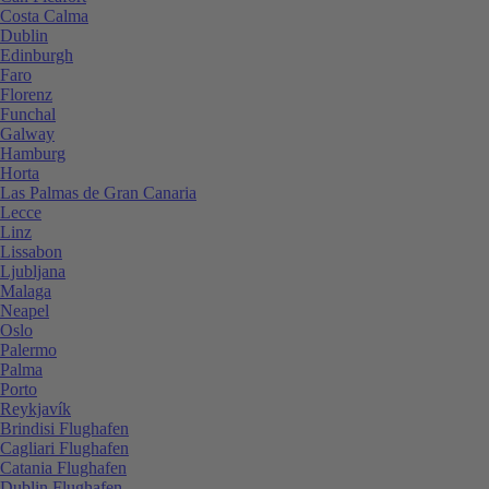
Costa Calma
Dublin
Edinburgh
Faro
Florenz
Funchal
Galway
Hamburg
Horta
Las Palmas de Gran Canaria
Lecce
Linz
Lissabon
Ljubljana
Malaga
Neapel
Oslo
Palermo
Palma
Porto
Reykjavík
Brindisi Flughafen
Cagliari Flughafen
Catania Flughafen
Dublin Flughafen