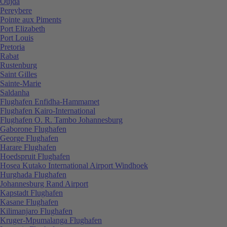
Oujda
Pereybere
Pointe aux Piments
Port Elizabeth
Port Louis
Pretoria
Rabat
Rustenburg
Saint Gilles
Sainte-Marie
Saldanha
Flughafen Enfidha-Hammamet
Flughafen Kairo-International
Flughafen O. R. Tambo Johannesburg
Gaborone Flughafen
George Flughafen
Harare Flughafen
Hoedspruit Flughafen
Hosea Kutako International Airport Windhoek
Hurghada Flughafen
Johannesburg Rand Airport
Kapstadt Flughafen
Kasane Flughafen
Kilimanjaro Flughafen
Kruger-Mpumalanga Flughafen