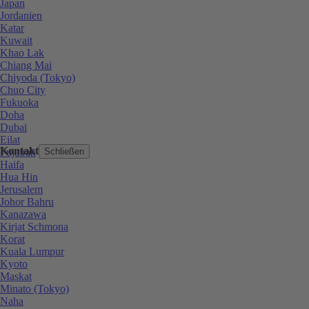
Japan
Jordanien
Katar
Kuwait
Khao Lak
Chiang Mai
Chiyoda (Tokyo)
Chuo City
Fukuoka
Doha
Dubai
Eilat
Kontakt
Fujairah
Schließen
Haifa
Hua Hin
Jerusalem
Johor Bahru
Kanazawa
Kirjat Schmona
Korat
Kuala Lumpur
Kyoto
Maskat
Minato (Tokyo)
Naha