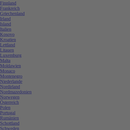
Finnland
Frankreich
Griechenland
Irland
Island
Italien
Kosovo
Kroatien
Lettland
Litauen
Luxemburg
Malta
Moldawien
Monaco
Montenegro
Niederlande
Nordirland
Nordmazedonien
Norwegen
Österreich
Polen
Portugal
Rumänien
Schottland
Schweden