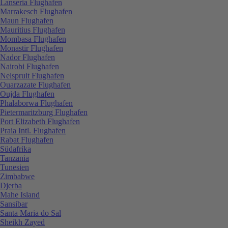
Lanseria Flughafen
Marrakesch Flughafen
Maun Flughafen
Mauritius Flughafen
Mombasa Flughafen
Monastir Flughafen
Nador Flughafen
Nairobi Flughafen
Nelspruit Flughafen
Ouarzazate Flughafen
Oujda Flughafen
Phalaborwa Flughafen
Pietermaritzburg Flughafen
Port Elizabeth Flughafen
Praia Intl. Flughafen
Rabat Flughafen
Südafrika
Tanzania
Tunesien
Zimbabwe
Djerba
Mahe Island
Sansibar
Santa Maria do Sal
Sheikh Zayed