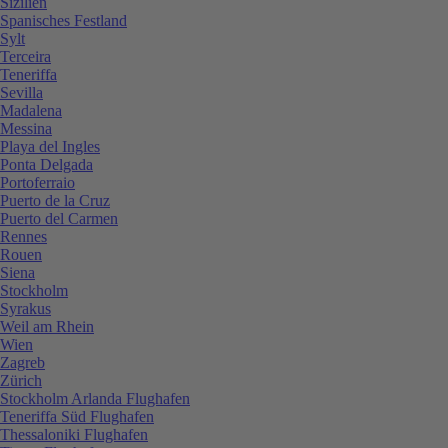
Sizilien
Spanisches Festland
Sylt
Terceira
Teneriffa
Sevilla
Madalena
Messina
Playa del Ingles
Ponta Delgada
Portoferraio
Puerto de la Cruz
Puerto del Carmen
Rennes
Rouen
Siena
Stockholm
Syrakus
Weil am Rhein
Wien
Zagreb
Zürich
Stockholm Arlanda Flughafen
Teneriffa Süd Flughafen
Thessaloniki Flughafen