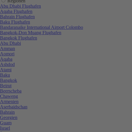
Regionen
Abu Dhabi Flughafen
Aqaba Flughafen
Bahrain Flughafen
Baku Flughafen
Bandaranaike International Airport Colombo
Bangkok-Don Muang Flughafen
Bangkok Flughafen
Abu Dhabi
Amman
Aomori
Aqaba
Ashdod
Atami
Baku
Bangkok
Beirut
Beerscheba
Chaweng
Armenien
Aserbaidschan
Bahrain
Georgien
Guam
Israel