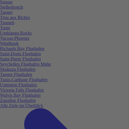
Sousse
Stellenbosch
Tanger
Trou aux Biches
Tsumeb
Tunis
Umhlanga Rocks
Vacoas-Phoenix
Windhoek
Richards Bay Flughafen
Saint-Denis Flughafen
Saint-Pierre Flughafen
Seychellen Flughafen Mahe
Skukuza Flughafen
Tanger Flughafen
Tunis-Carthage Flughafen
Upington Flughafen
Victoria Falls Flughafen
Walvis Bay Flughafen
Zanzibar Flughafen
Alle Ziele im Überblick