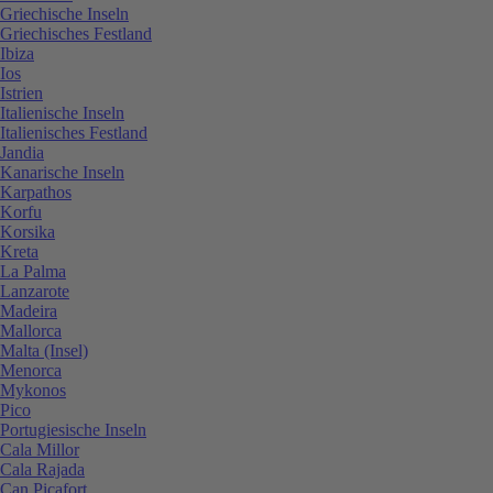
Griechische Inseln
Griechisches Festland
Ibiza
Ios
Istrien
Italienische Inseln
Italienisches Festland
Jandia
Kanarische Inseln
Karpathos
Korfu
Korsika
Kreta
La Palma
Lanzarote
Madeira
Mallorca
Malta (Insel)
Menorca
Mykonos
Pico
Portugiesische Inseln
Cala Millor
Cala Rajada
Can Picafort