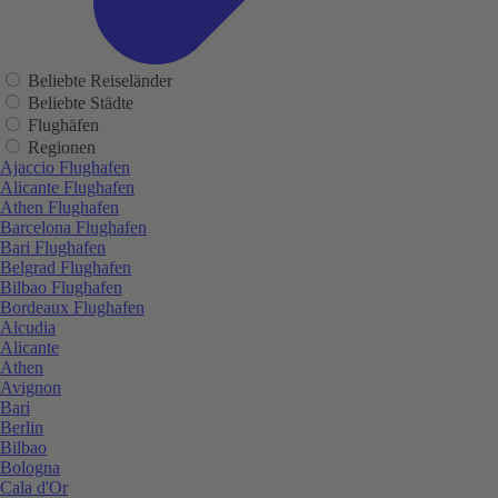
Beliebte Reiseländer
Beliebte Städte
Flughäfen
Regionen
Ajaccio Flughafen
Alicante Flughafen
Athen Flughafen
Barcelona Flughafen
Bari Flughafen
Belgrad Flughafen
Bilbao Flughafen
Bordeaux Flughafen
Alcudia
Alicante
Athen
Avignon
Bari
Berlin
Bilbao
Bologna
Cala d'Or