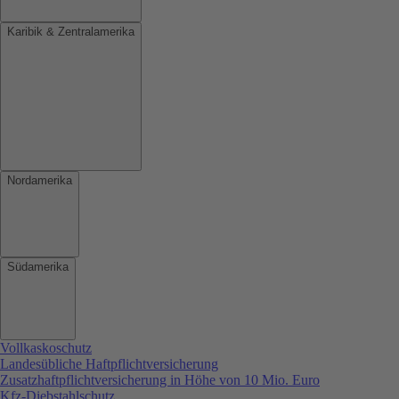
Karibik & Zentralamerika
Nordamerika
Südamerika
Vollkaskoschutz
Landesübliche Haftpflichtversicherung
Zusatzhaftpflichtversicherung in Höhe von 10 Mio. Euro
Kfz-Diebstahlschutz