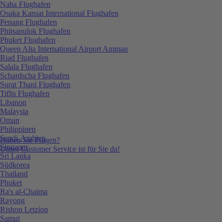
Naha Flughafen
Osaka Kansai International Flughafen
Penang Flughafen
Phitsanulok Flughafen
Phuket Flughafen
Queen Alia International Airport Amman
Riad Flughafen
Salala Flughafen
Schardscha Flughafen
Surat Thani Flughafen
Tiflis Flughafen
Libanon
Malaysia
Oman
Philippinen
Saudi-Arabien
Haben Sie Fragen?
Singapur
Unser Customer Service ist für Sie da!
Sri Lanka
Südkorea
Thailand
Phuket
Ra's al-Chaima
Rayong
Rishon Letzion
Samui