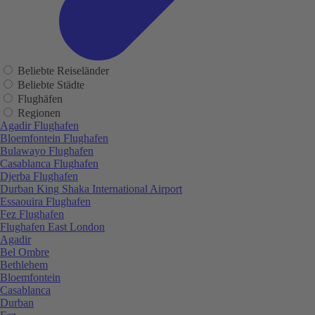
Beliebte Reiseländer
Beliebte Städte
Flughäfen
Regionen
Agadir Flughafen
Bloemfontein Flughafen
Bulawayo Flughafen
Casablanca Flughafen
Djerba Flughafen
Durban King Shaka International Airport
Essaouira Flughafen
Fez Flughafen
Flughafen East London
Agadir
Bel Ombre
Bethlehem
Bloemfontein
Casablanca
Durban