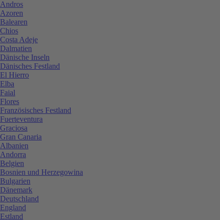
Andros
Azoren
Balearen
Chios
Costa Adeje
Dalmatien
Dänische Inseln
Dänisches Festland
El Hierro
Elba
Faial
Flores
Französisches Festland
Fuerteventura
Graciosa
Gran Canaria
Albanien
Andorra
Belgien
Bosnien und Herzegowina
Bulgarien
Dänemark
Deutschland
England
Estland