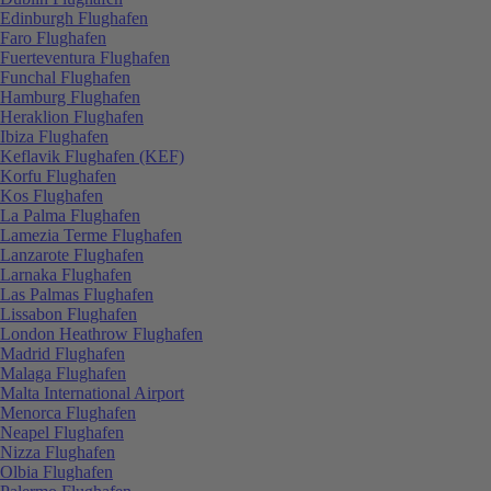
Edinburgh Flughafen
Faro Flughafen
Fuerteventura Flughafen
Funchal Flughafen
Hamburg Flughafen
Heraklion Flughafen
Ibiza Flughafen
Keflavik Flughafen (KEF)
Korfu Flughafen
Kos Flughafen
La Palma Flughafen
Lamezia Terme Flughafen
Lanzarote Flughafen
Larnaka Flughafen
Las Palmas Flughafen
Lissabon Flughafen
London Heathrow Flughafen
Madrid Flughafen
Malaga Flughafen
Malta International Airport
Menorca Flughafen
Neapel Flughafen
Nizza Flughafen
Olbia Flughafen