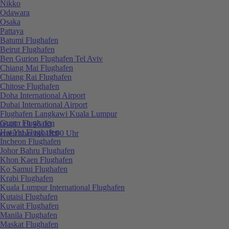
Nikko
Odawara
Osaka
Pattaya
Batumi Flughafen
Beirut Flughafen
Ben Gurion Flughafen Tel Aviv
Chiang Mai Flughafen
Chiang Rai Flughafen
Chitose Flughafen
Doha International Airport
Dubai International Airport
Flughafen Langkawi Kuala Lumpur
Guam Flughafen
0848 / 19 96 00
Hat Yai Flughafen
erreichbar bis 18:00 Uhr
Incheon Flughafen
Johor Bahru Flughafen
Khon Kaen Flughafen
Ko Samui Flughafen
Krabi Flughafen
Kuala Lumpur International Flughafen
Kutaisi Flughafen
Kuwait Flughafen
Manila Flughafen
Maskat Flughafen