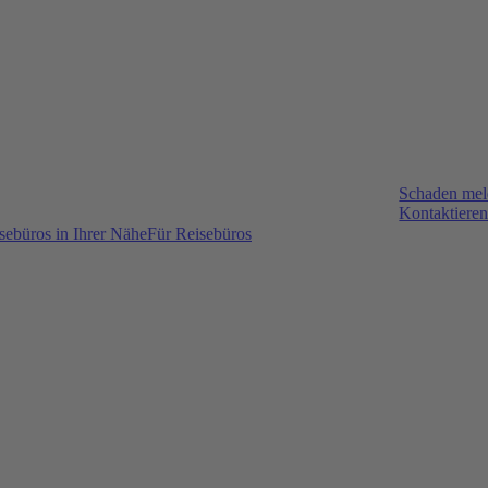
Schaden me
Kontaktieren
sebüros in Ihrer Nähe
Für Reisebüros