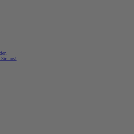
lden
 Sie uns!