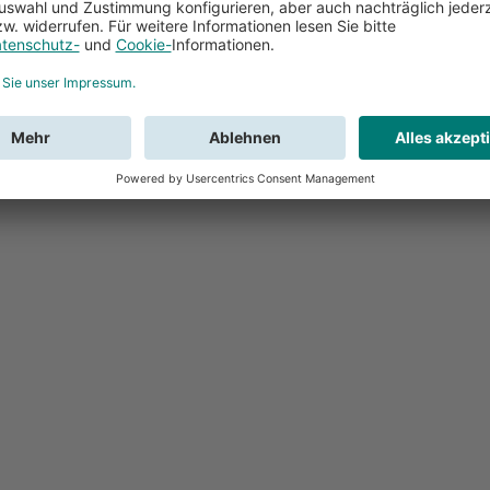
Feedback
Sie haben Fr
Buchung?