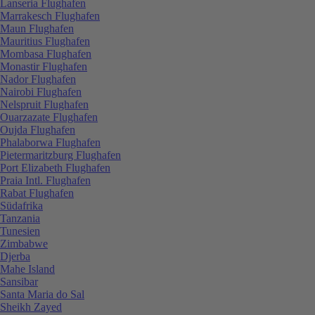
Lanseria Flughafen
Marrakesch Flughafen
Maun Flughafen
Mauritius Flughafen
Mombasa Flughafen
Monastir Flughafen
Nador Flughafen
Nairobi Flughafen
Nelspruit Flughafen
Ouarzazate Flughafen
Oujda Flughafen
Phalaborwa Flughafen
Pietermaritzburg Flughafen
Port Elizabeth Flughafen
Praia Intl. Flughafen
Rabat Flughafen
Südafrika
Tanzania
Tunesien
Zimbabwe
Djerba
Mahe Island
Sansibar
Santa Maria do Sal
Sheikh Zayed