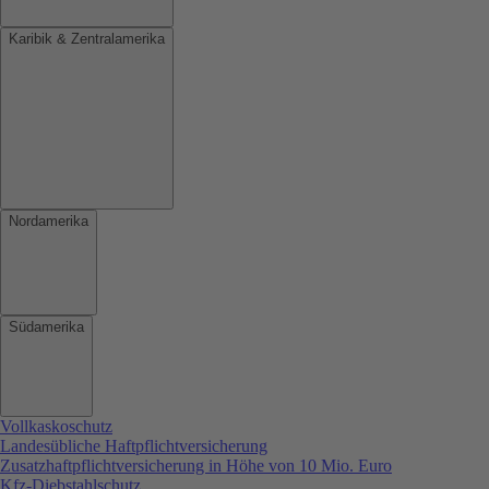
Karibik & Zentralamerika
Nordamerika
Südamerika
Vollkaskoschutz
Landesübliche Haftpflichtversicherung
Zusatzhaftpflichtversicherung in Höhe von 10 Mio. Euro
Kfz-Diebstahlschutz