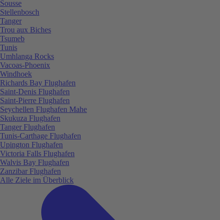
Sousse
Stellenbosch
Tanger
Trou aux Biches
Tsumeb
Tunis
Umhlanga Rocks
Vacoas-Phoenix
Windhoek
Richards Bay Flughafen
Saint-Denis Flughafen
Saint-Pierre Flughafen
Seychellen Flughafen Mahe
Skukuza Flughafen
Tanger Flughafen
Tunis-Carthage Flughafen
Upington Flughafen
Victoria Falls Flughafen
Walvis Bay Flughafen
Zanzibar Flughafen
Alle Ziele im Überblick