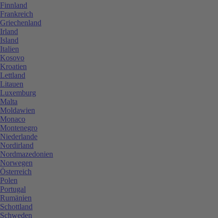
Finnland
Frankreich
Griechenland
Irland
Island
Italien
Kosovo
Kroatien
Lettland
Litauen
Luxemburg
Malta
Moldawien
Monaco
Montenegro
Niederlande
Nordirland
Nordmazedonien
Norwegen
Österreich
Polen
Portugal
Rumänien
Schottland
Schweden