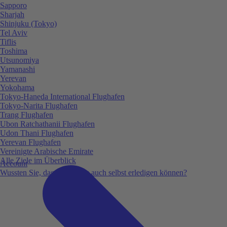
Sapporo
Sharjah
Shinjuku (Tokyo)
Tel Aviv
Tiflis
Toshima
Utsunomiya
Yamanashi
Yerevan
Yokohama
Tokyo-Haneda International Flughafen
Tokyo-Narita Flughafen
Trang Flughafen
Ubon Ratchathanii Flughafen
Udon Thani Flughafen
Yerevan Flughafen
Vereinigte Arabische Emirate
Alle Ziele im Überblick
Account
Wussten Sie, dass Sie vieles auch selbst erledigen können?