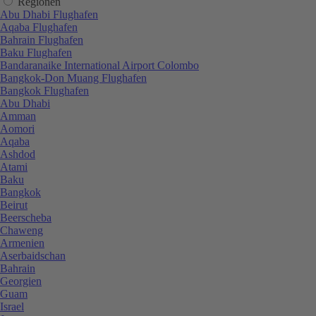
Regionen
Abu Dhabi Flughafen
Aqaba Flughafen
Bahrain Flughafen
Baku Flughafen
Bandaranaike International Airport Colombo
Bangkok-Don Muang Flughafen
Bangkok Flughafen
Abu Dhabi
Amman
Aomori
Aqaba
Ashdod
Atami
Baku
Bangkok
Beirut
Beerscheba
Chaweng
Armenien
Aserbaidschan
Bahrain
Georgien
Guam
Israel