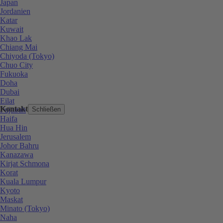
Japan
Jordanien
Katar
Kuwait
Khao Lak
Chiang Mai
Chiyoda (Tokyo)
Chuo City
Fukuoka
Doha
Dubai
Eilat
Kontakt
Fujairah
Schließen
Haifa
Hua Hin
Jerusalem
Johor Bahru
Kanazawa
Kirjat Schmona
Korat
Kuala Lumpur
Kyoto
Maskat
Minato (Tokyo)
Naha