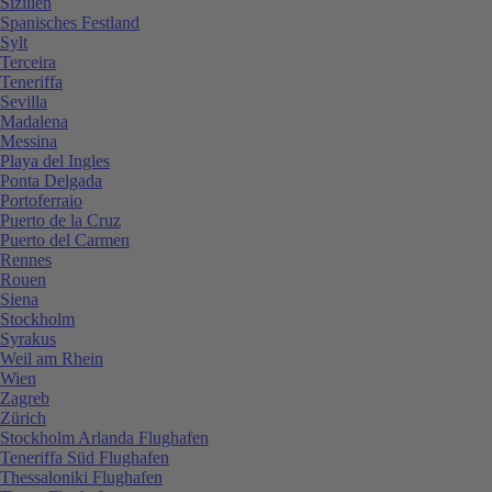
Sizilien
Spanisches Festland
Sylt
Terceira
Teneriffa
Sevilla
Madalena
Messina
Playa del Ingles
Ponta Delgada
Portoferraio
Puerto de la Cruz
Puerto del Carmen
Rennes
Rouen
Siena
Stockholm
Syrakus
Weil am Rhein
Wien
Zagreb
Zürich
Stockholm Arlanda Flughafen
Teneriffa Süd Flughafen
Thessaloniki Flughafen