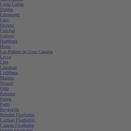
Costa Calma
Dublin
Edinburgh
Faro
Florenz
Funchal
Galway
Hamburg
Horta
Las Palmas de Gran Canaria
Lecce
Linz
Lissabon
Ljubljana
Malaga
Neapel
Oslo
Palermo
Palma
Porto
Reykjavík
Brindisi Flughafen
Cagliari Flughafen
Catania Flughafen
Dublin Flughafen