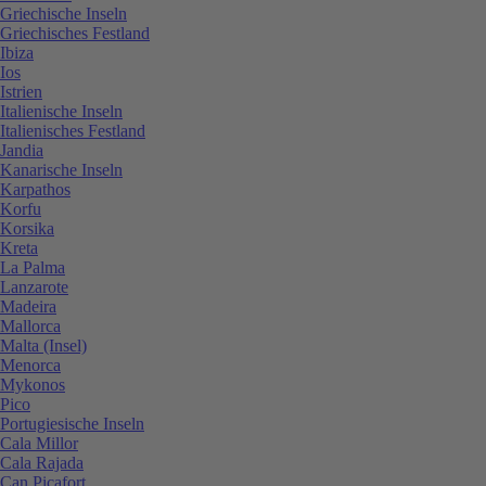
Griechische Inseln
Griechisches Festland
Ibiza
Ios
Istrien
Italienische Inseln
Italienisches Festland
Jandia
Kanarische Inseln
Karpathos
Korfu
Korsika
Kreta
La Palma
Lanzarote
Madeira
Mallorca
Malta (Insel)
Menorca
Mykonos
Pico
Portugiesische Inseln
Cala Millor
Cala Rajada
Can Picafort