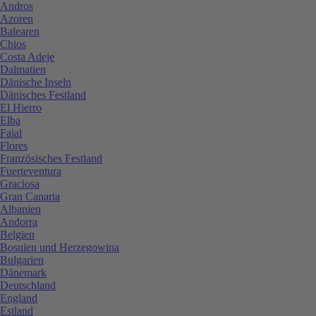
Andros
Azoren
Balearen
Chios
Costa Adeje
Dalmatien
Dänische Inseln
Dänisches Festland
El Hierro
Elba
Faial
Flores
Französisches Festland
Fuerteventura
Graciosa
Gran Canaria
Albanien
Andorra
Belgien
Bosnien und Herzegowina
Bulgarien
Dänemark
Deutschland
England
Estland