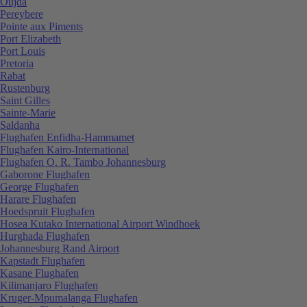
Oujda
Pereybere
Pointe aux Piments
Port Elizabeth
Port Louis
Pretoria
Rabat
Rustenburg
Saint Gilles
Sainte-Marie
Saldanha
Flughafen Enfidha-Hammamet
Flughafen Kairo-International
Flughafen O. R. Tambo Johannesburg
Gaborone Flughafen
George Flughafen
Harare Flughafen
Hoedspruit Flughafen
Hosea Kutako International Airport Windhoek
Hurghada Flughafen
Johannesburg Rand Airport
Kapstadt Flughafen
Kasane Flughafen
Kilimanjaro Flughafen
Kruger-Mpumalanga Flughafen