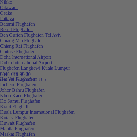
Nikko
Odawara
Osaka
Pattaya
Batumi Flughafen
Beirut Flughafen
Ben Gurion Flughafen Tel Aviv
Chiang Mai Flughafen
Chiang Rai Flughafen
Chitose Flughafen
Doha International Airport
Dubai International Airport
Flughafen Langkawi Kuala Lumpur
Guam Flughafen
0848 / 19 96 00
Hat Yai Flughafen
erreichbar ab 09:00 Uhr
Incheon Flughafen
Johor Bahru Flughafen
Khon Kaen Flughafen
Ko Samui Flughafen
Krabi Flughafen
Kuala Lumpur International Flughafen
Kutaisi Flughafen
Kuwait Flughafen
Manila Flughafen
Maskat Flughafen