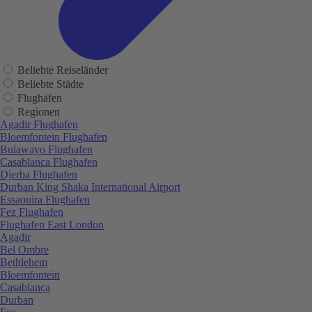
Beliebte Reiseländer
Beliebte Städte
Flughäfen
Regionen
Agadir Flughafen
Bloemfontein Flughafen
Bulawayo Flughafen
Casablanca Flughafen
Djerba Flughafen
Durban King Shaka International Airport
Essaouira Flughafen
Fez Flughafen
Flughafen East London
Agadir
Bel Ombre
Bethlehem
Bloemfontein
Casablanca
Durban