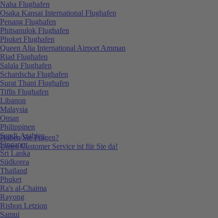
Naha Flughafen
Osaka Kansai International Flughafen
Penang Flughafen
Phitsanulok Flughafen
Phuket Flughafen
Queen Alia International Airport Amman
Riad Flughafen
Salala Flughafen
Schardscha Flughafen
Surat Thani Flughafen
Tiflis Flughafen
Libanon
Malaysia
Oman
Philippinen
Saudi-Arabien
Haben Sie Fragen?
Singapur
Unser Customer Service ist für Sie da!
Sri Lanka
Südkorea
Thailand
Phuket
Ra's al-Chaima
Rayong
Rishon Letzion
Samui