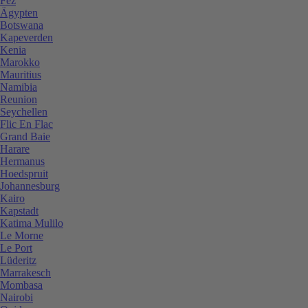
Fez
Ägypten
Botswana
Kapeverden
Kenia
Marokko
Mauritius
Namibia
Reunion
Seychellen
Flic En Flac
Grand Baie
Harare
Hermanus
Hoedspruit
Johannesburg
Kairo
Kapstadt
Katima Mulilo
Le Morne
Le Port
Lüderitz
Marrakesch
Mombasa
Nairobi