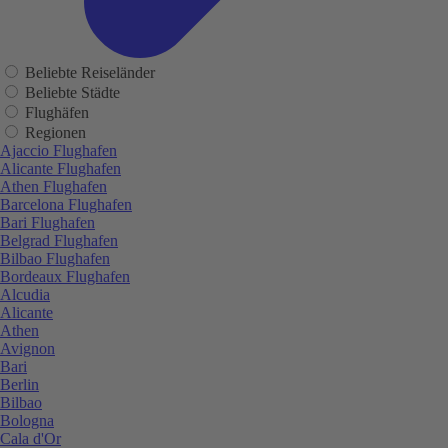
Beliebte Reiseländer
Beliebte Städte
Flughäfen
Regionen
Ajaccio Flughafen
Alicante Flughafen
Athen Flughafen
Barcelona Flughafen
Bari Flughafen
Belgrad Flughafen
Bilbao Flughafen
Bordeaux Flughafen
Alcudia
Alicante
Athen
Avignon
Bari
Berlin
Bilbao
Bologna
Cala d'Or