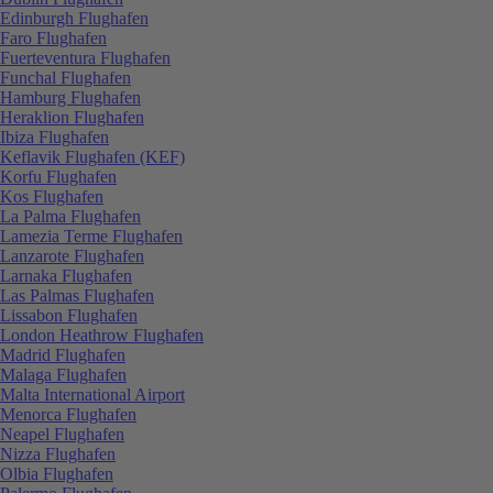
Edinburgh Flughafen
Faro Flughafen
Fuerteventura Flughafen
Funchal Flughafen
Hamburg Flughafen
Heraklion Flughafen
Ibiza Flughafen
Keflavik Flughafen (KEF)
Korfu Flughafen
Kos Flughafen
La Palma Flughafen
Lamezia Terme Flughafen
Lanzarote Flughafen
Larnaka Flughafen
Las Palmas Flughafen
Lissabon Flughafen
London Heathrow Flughafen
Madrid Flughafen
Malaga Flughafen
Malta International Airport
Menorca Flughafen
Neapel Flughafen
Nizza Flughafen
Olbia Flughafen