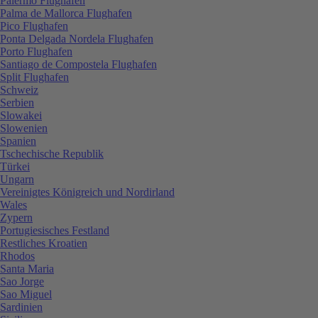
Palermo Flughafen
Palma de Mallorca Flughafen
Pico Flughafen
Ponta Delgada Nordela Flughafen
Porto Flughafen
Santiago de Compostela Flughafen
Split Flughafen
Schweiz
Serbien
Slowakei
Slowenien
Spanien
Tschechische Republik
Türkei
Ungarn
Vereinigtes Königreich und Nordirland
Wales
Zypern
Portugiesisches Festland
Restliches Kroatien
Rhodos
Santa Maria
Sao Jorge
Sao Miguel
Sardinien