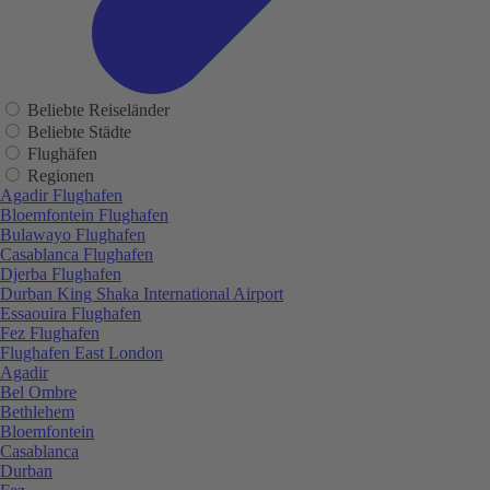
Beliebte Reiseländer
Beliebte Städte
Flughäfen
Regionen
Agadir Flughafen
Bloemfontein Flughafen
Bulawayo Flughafen
Casablanca Flughafen
Djerba Flughafen
Durban King Shaka International Airport
Essaouira Flughafen
Fez Flughafen
Flughafen East London
Agadir
Bel Ombre
Bethlehem
Bloemfontein
Casablanca
Durban