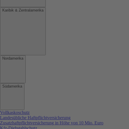
Karibik & Zentralamerika
Nordamerika
Südamerika
Vollkaskoschutz
Landesübliche Haftpflichtversicherung
Zusatzhaftpflichtversicherung in Höhe von 10 Mio. Euro
Kfz-Diebstahlschutz