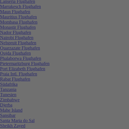
Lanseria Flughafen
Marrakesch Flughafen
Maun Flughafen
Mauritius Flughafen
Mombasa Flughafen
Monastir Flughafen
Nador Flughafen
Nairobi Flughafen
Nelspruit Flughafen
Ouarzazate Flughafen
Oujda Flughafen
Phalaborwa Flughafen
Pietermaritzburg Flughafen
Port Elizabeth Flughafen
Praia Intl. Flughafen
Rabat Flughafen
Südafrika
Tanzania
Tunesien
Zimbabwe
Djerba
Mahe Island
Sansibar
Santa Maria do Sal
Sheikh Zayed