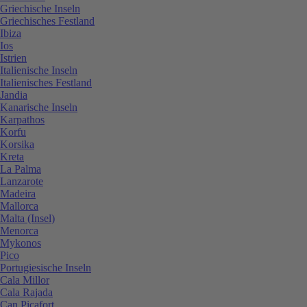
Griechische Inseln
Griechisches Festland
Ibiza
Ios
Istrien
Italienische Inseln
Italienisches Festland
Jandia
Kanarische Inseln
Karpathos
Korfu
Korsika
Kreta
La Palma
Lanzarote
Madeira
Mallorca
Malta (Insel)
Menorca
Mykonos
Pico
Portugiesische Inseln
Cala Millor
Cala Rajada
Can Picafort