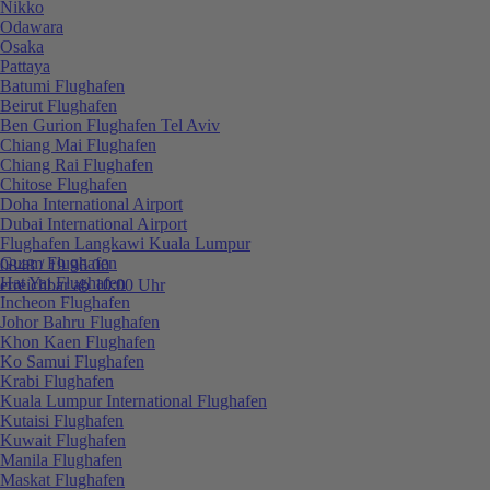
Nikko
Odawara
Osaka
Pattaya
Batumi Flughafen
Beirut Flughafen
Ben Gurion Flughafen Tel Aviv
Chiang Mai Flughafen
Chiang Rai Flughafen
Chitose Flughafen
Doha International Airport
Dubai International Airport
Flughafen Langkawi Kuala Lumpur
Guam Flughafen
0848 / 19 96 00
Hat Yai Flughafen
erreichbar ab 10:00 Uhr
Incheon Flughafen
Johor Bahru Flughafen
Khon Kaen Flughafen
Ko Samui Flughafen
Krabi Flughafen
Kuala Lumpur International Flughafen
Kutaisi Flughafen
Kuwait Flughafen
Manila Flughafen
Maskat Flughafen