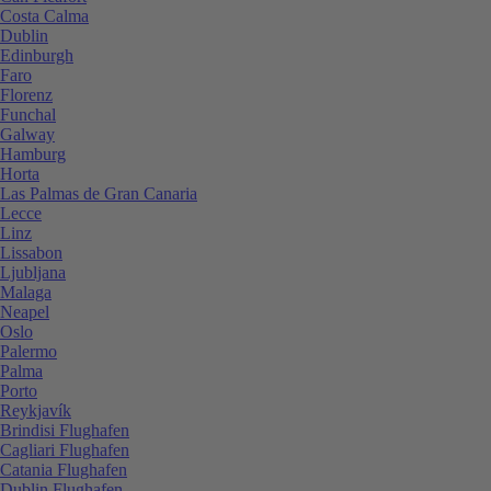
Costa Calma
Dublin
Edinburgh
Faro
Florenz
Funchal
Galway
Hamburg
Horta
Las Palmas de Gran Canaria
Lecce
Linz
Lissabon
Ljubljana
Malaga
Neapel
Oslo
Palermo
Palma
Porto
Reykjavík
Brindisi Flughafen
Cagliari Flughafen
Catania Flughafen
Dublin Flughafen