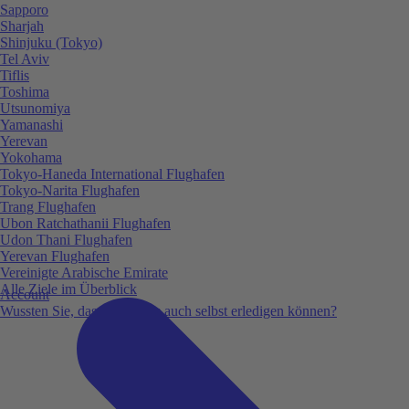
Sapporo
Sharjah
Shinjuku (Tokyo)
Tel Aviv
Tiflis
Toshima
Utsunomiya
Yamanashi
Yerevan
Yokohama
Tokyo-Haneda International Flughafen
Tokyo-Narita Flughafen
Trang Flughafen
Ubon Ratchathanii Flughafen
Udon Thani Flughafen
Yerevan Flughafen
Vereinigte Arabische Emirate
Alle Ziele im Überblick
Account
Wussten Sie, dass Sie vieles auch selbst erledigen können?