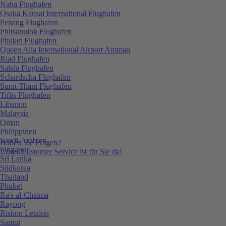
Naha Flughafen
Osaka Kansai International Flughafen
Penang Flughafen
Phitsanulok Flughafen
Phuket Flughafen
Queen Alia International Airport Amman
Riad Flughafen
Salala Flughafen
Schardscha Flughafen
Surat Thani Flughafen
Tiflis Flughafen
Libanon
Malaysia
Oman
Philippinen
Saudi-Arabien
Haben Sie Fragen?
Singapur
Unser Customer Service ist für Sie da!
Sri Lanka
Südkorea
Thailand
Phuket
Ra's al-Chaima
Rayong
Rishon Letzion
Samui