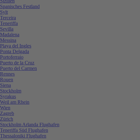
Sizilien
Spanisches Festland
Sylt
Terceira
Teneriffa
Sevilla
Madalena
Messina
Playa del Ingles
Ponta Delgada
Portoferraio
Puerto de la Cruz
Puerto del Carmen
Rennes
Rouen
Siena
Stockholm
Syrakus
Weil am Rhein
Wien
Zagreb
Zürich
Stockholm Arlanda Flughafen
Teneriffa Süd Flughafen
Thessaloniki Flughafen