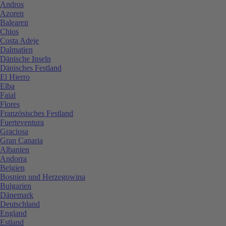
Andros
Azoren
Balearen
Chios
Costa Adeje
Dalmatien
Dänische Inseln
Dänisches Festland
El Hierro
Elba
Faial
Flores
Französisches Festland
Fuerteventura
Graciosa
Gran Canaria
Albanien
Andorra
Belgien
Bosnien und Herzegowina
Bulgarien
Dänemark
Deutschland
England
Estland