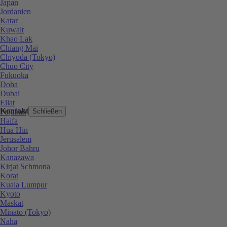
Japan
Jordanien
Katar
Kuwait
Khao Lak
Chiang Mai
Chiyoda (Tokyo)
Chuo City
Fukuoka
Doha
Dubai
Eilat
Kontakt
Fujairah
Schließen
Haifa
Hua Hin
Jerusalem
Johor Bahru
Kanazawa
Kirjat Schmona
Korat
Kuala Lumpur
Kyoto
Maskat
Minato (Tokyo)
Naha