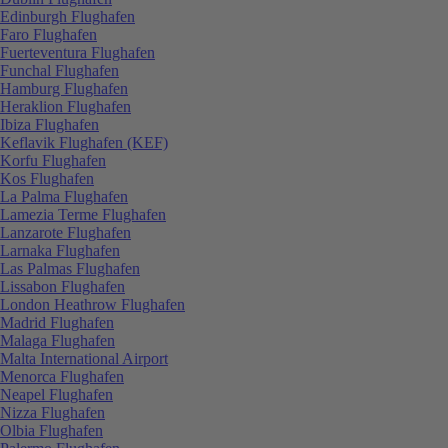
Edinburgh Flughafen
Faro Flughafen
Fuerteventura Flughafen
Funchal Flughafen
Hamburg Flughafen
Heraklion Flughafen
Ibiza Flughafen
Keflavik Flughafen (KEF)
Korfu Flughafen
Kos Flughafen
La Palma Flughafen
Lamezia Terme Flughafen
Lanzarote Flughafen
Larnaka Flughafen
Las Palmas Flughafen
Lissabon Flughafen
London Heathrow Flughafen
Madrid Flughafen
Malaga Flughafen
Malta International Airport
Menorca Flughafen
Neapel Flughafen
Nizza Flughafen
Olbia Flughafen