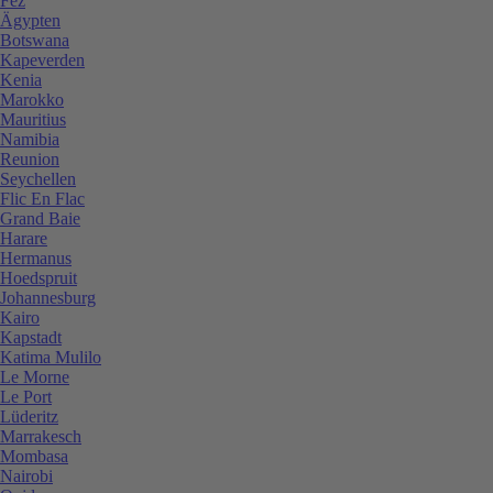
Fez
Ägypten
Botswana
Kapeverden
Kenia
Marokko
Mauritius
Namibia
Reunion
Seychellen
Flic En Flac
Grand Baie
Harare
Hermanus
Hoedspruit
Johannesburg
Kairo
Kapstadt
Katima Mulilo
Le Morne
Le Port
Lüderitz
Marrakesch
Mombasa
Nairobi