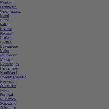
Finnland
Frankreich
Griechenland
Irland
Island
Italien
Kosovo
Kroatien
Lettland
Litauen
Luxemburg
Malta
Moldawien
Monaco
Montenegro
Niederlande
Nordirland
Nordmazedonien
Norwegen
Österreich
Polen
Portugal
Rumänien
Schottland
Schweden