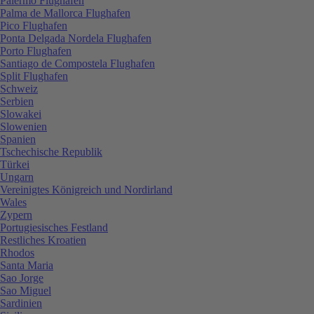
Palermo Flughafen
Palma de Mallorca Flughafen
Pico Flughafen
Ponta Delgada Nordela Flughafen
Porto Flughafen
Santiago de Compostela Flughafen
Split Flughafen
Schweiz
Serbien
Slowakei
Slowenien
Spanien
Tschechische Republik
Türkei
Ungarn
Vereinigtes Königreich und Nordirland
Wales
Zypern
Portugiesisches Festland
Restliches Kroatien
Rhodos
Santa Maria
Sao Jorge
Sao Miguel
Sardinien