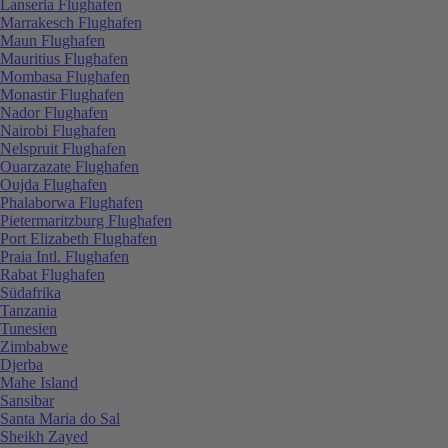
Lanseria Flughafen
Marrakesch Flughafen
Maun Flughafen
Mauritius Flughafen
Mombasa Flughafen
Monastir Flughafen
Nador Flughafen
Nairobi Flughafen
Nelspruit Flughafen
Ouarzazate Flughafen
Oujda Flughafen
Phalaborwa Flughafen
Pietermaritzburg Flughafen
Port Elizabeth Flughafen
Praia Intl. Flughafen
Rabat Flughafen
Südafrika
Tanzania
Tunesien
Zimbabwe
Djerba
Mahe Island
Sansibar
Santa Maria do Sal
Sheikh Zayed