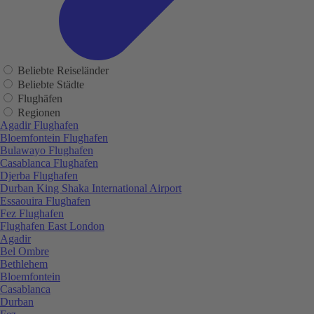
Beliebte Reiseländer
Beliebte Städte
Flughäfen
Regionen
Agadir Flughafen
Bloemfontein Flughafen
Bulawayo Flughafen
Casablanca Flughafen
Djerba Flughafen
Durban King Shaka International Airport
Essaouira Flughafen
Fez Flughafen
Flughafen East London
Agadir
Bel Ombre
Bethlehem
Bloemfontein
Casablanca
Durban