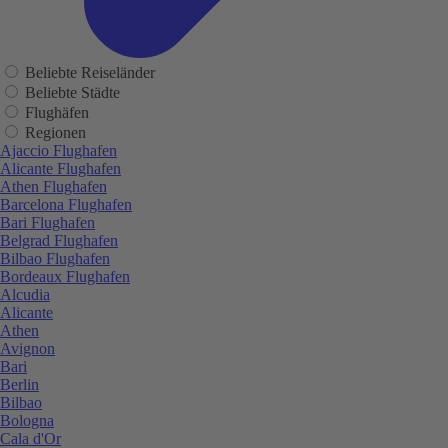
Beliebte Reiseländer
Beliebte Städte
Flughäfen
Regionen
Ajaccio Flughafen
Alicante Flughafen
Athen Flughafen
Barcelona Flughafen
Bari Flughafen
Belgrad Flughafen
Bilbao Flughafen
Bordeaux Flughafen
Alcudia
Alicante
Athen
Avignon
Bari
Berlin
Bilbao
Bologna
Cala d'Or