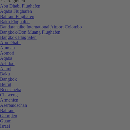
Regionen
Abu Dhabi Flughafen
Aqaba Flughafen
Bahrain Flughafen
Baku Flughafen
Bandaranaike International Airport Colombo
Bangkok-Don Muang Flughafen
Bangkok Flughafen
Abu Dhabi
Amman
Aomori
Aqaba
Ashdod
Atami
Baku
Bangkok
Beirut
Beerscheba
Chaweng
Armenien
Aserbaidschan
Bahrain
Georgien
Guam
Israel