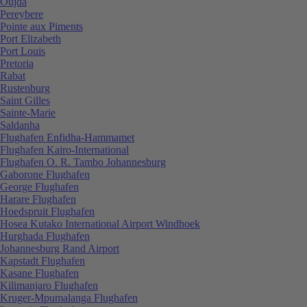
Oujda
Pereybere
Pointe aux Piments
Port Elizabeth
Port Louis
Pretoria
Rabat
Rustenburg
Saint Gilles
Sainte-Marie
Saldanha
Flughafen Enfidha-Hammamet
Flughafen Kairo-International
Flughafen O. R. Tambo Johannesburg
Gaborone Flughafen
George Flughafen
Harare Flughafen
Hoedspruit Flughafen
Hosea Kutako International Airport Windhoek
Hurghada Flughafen
Johannesburg Rand Airport
Kapstadt Flughafen
Kasane Flughafen
Kilimanjaro Flughafen
Kruger-Mpumalanga Flughafen