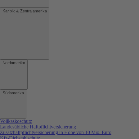
Karibik & Zentralamerika
Nordamerika
Südamerika
Vollkaskoschutz
Landesübliche Haftpflichtversicherung
Zusatzhaftpflichtversicherung in Höhe von 10 Mio. Euro
Kfz-Diebstahlschutz