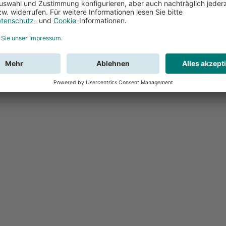
Feedback
Sie haben Fr
Buchung?