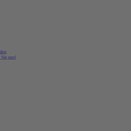
lden
 Sie uns!