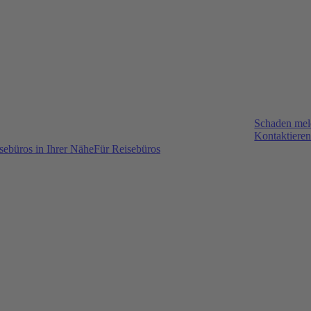
Schaden me
Kontaktieren
sebüros in Ihrer Nähe
Für Reisebüros