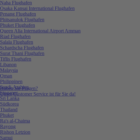
Naha Flughafen
Osaka Kansai International Flughafen
Penang Flughafen
Phitsanulok Flughafen
Phuket Flughafen
Queen Alia International Airport Amman
Riad Flughafen
Salala Flughafen
Schardscha Flughafen
Surat Thani Flughafen
Tiflis Flughafen
Libanon
Malaysia
Oman
Philippinen
Saudi-Arabien
Haben Sie Fragen?
Singapur
Unser Customer Service ist für Sie da!
Sri Lanka
Südkorea
Thailand
Phuket
Ra's al-Chaima
Rayong
Rishon Letzion
Samui