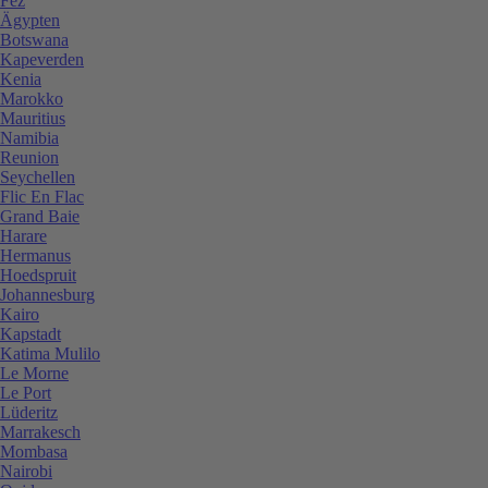
Fez
Ägypten
Botswana
Kapeverden
Kenia
Marokko
Mauritius
Namibia
Reunion
Seychellen
Flic En Flac
Grand Baie
Harare
Hermanus
Hoedspruit
Johannesburg
Kairo
Kapstadt
Katima Mulilo
Le Morne
Le Port
Lüderitz
Marrakesch
Mombasa
Nairobi