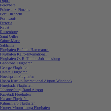
Oujda
Pereybere
Pointe aux Piments
Port Elizabeth
Port Louis
Pretoria
Rabat
Rustenburg
Saint Gilles
Sainte-Marie
Saldanha
Flughafen Enfidha-Hammamet
Flughafen Kairo-International
Flughafen O. R. Tambo Johannesburg
Gaborone Flughafen
George Flughafen
Harare Flughafen
Hoedspruit Flughafen
Hosea Kutako International Airport Windhoek
Hurghada Flughafen
Johannesburg Rand Airport
Kapstadt Flughafen
Kasane Flughafen
Kilimanjaro Flughafen
Kruger-Mpumalanga Flughafen