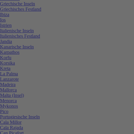
Griechische Inseln
Griechisches Festland
Ibiza
Ios
Istrien
Italienische Inseln
Italienisches Festland
Jandia
Kanarische Inseln
Karpathos
Korfu
Korsika
Kreta
La Palma
Lanzarote
Madeira
Mallorca
Malta (Insel)
Menorca
Mykonos
Pico
Portugiesische Inseln
Cala Millor
Cala Rajada
Can Picafort