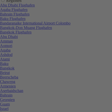
Regionen
Abu Dhabi Flughafen
Aqaba Flughafen
Bahrain Flughafen
Baku Flughafen
Bandaranaike International Airport Colombo
Bangkok-Don Muang Flughafen
Bangkok Flughafen
Abu Dhabi
Amman
Aomori
Aqaba
Ashdod
Atami
Baku
Bangkok
Beirut
Beerscheba
Chaweng
Armenien
Aserbaidschan
Bahrain
Georgien
Guam
Israel