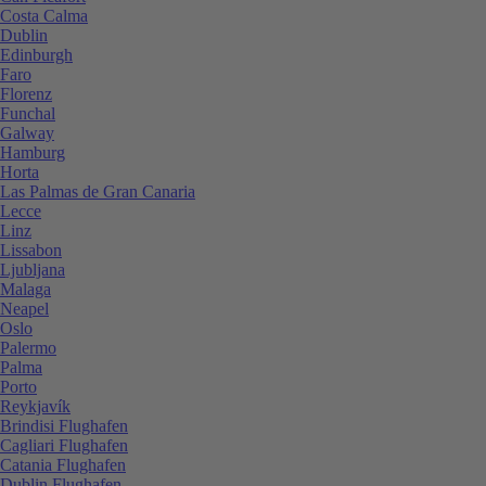
Costa Calma
Dublin
Edinburgh
Faro
Florenz
Funchal
Galway
Hamburg
Horta
Las Palmas de Gran Canaria
Lecce
Linz
Lissabon
Ljubljana
Malaga
Neapel
Oslo
Palermo
Palma
Porto
Reykjavík
Brindisi Flughafen
Cagliari Flughafen
Catania Flughafen
Dublin Flughafen