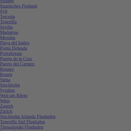
Sizilien
Spanisches Festland
Sylt
Terceira
Teneriffa
Sevilla
Madalena
Messina
Playa del Ingles
Ponta Delgada
Portoferraio
Puerto de la Cruz
Puerto del Carmen
Rennes
Rouen
Siena
Stockholm
Syrakus
Weil am Rhein
Wien
Zagreb
Zürich
Stockholm Arlanda Flughafen
Teneriffa Süd Flughafen
Thessaloniki Flughafen