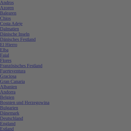
Andros
Azoren
Balearen
Chios
Costa Adeje
Dalmatien
Dänische Inseln
Dänisches Festland
El Hierro
Elba
Faial
Flores
Französisches Festland
Fuerteventura
Graciosa
Gran Canaria
Albanien
Andorra
Belgien
Bosnien und Herzegowina
Bulgarien
Dänemark
Deutschland
England
Estland