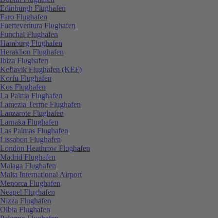
Edinburgh Flughafen
Faro Flughafen
Fuerteventura Flughafen
Funchal Flughafen
Hamburg Flughafen
Heraklion Flughafen
Ibiza Flughafen
Keflavik Flughafen (KEF)
Korfu Flughafen
Kos Flughafen
La Palma Flughafen
Lamezia Terme Flughafen
Lanzarote Flughafen
Larnaka Flughafen
Las Palmas Flughafen
Lissabon Flughafen
London Heathrow Flughafen
Madrid Flughafen
Malaga Flughafen
Malta International Airport
Menorca Flughafen
Neapel Flughafen
Nizza Flughafen
Olbia Flughafen