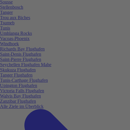
Sousse
Stellenbosch
Tanger
Trou aux Biches
Tsumeb
Tunis
Umhlanga Rocks
Vacoas-Phoenix
Windhoek
Richards Bay Flughafen
Saint-Denis Flughafen
Saint-Pierre Flughafen
Seychellen Flughafen Mahe
Skukuza Flughafen
Tanger Flughafen
Tunis-Carthage Flughafen
Upington Flughafen
Victoria Falls Flughafen
Walvis Bay Flughafen
Zanzibar Flughafen
Alle Ziele im Überblick