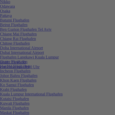
Nikko
Odawara
Osaka
Pattaya
Batumi Flughafen
Beirut Flughafen
Ben Gurion Flughafen Tel Aviv
Chiang Mai Flughafen
Chiang Rai Flughafen
Chitose Flughafen
Doha International Airport
Dubai International Airport
Flughafen Langkawi Kuala Lumpur
Guam Flughafen
0848 / 19 96 00
Hat Yai Flughafen
erreichbar bis 18:00 Uhr
Incheon Flughafen
Johor Bahru Flughafen
Khon Kaen Flughafen
Ko Samui Flughafen
Krabi Flughafen
Kuala Lumpur International Flughafen
Kutaisi Flughafen
Kuwait Flughafen
Manila Flughafen
Maskat Flughafen