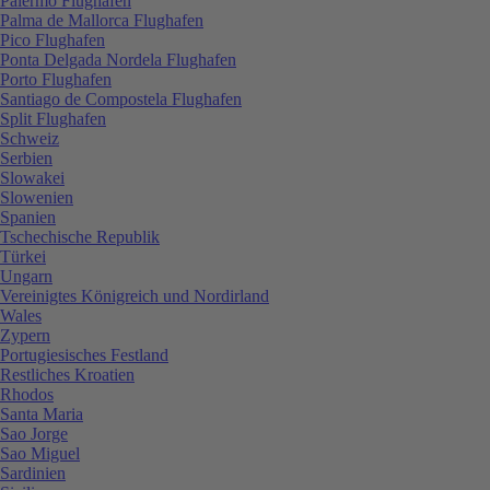
Palermo Flughafen
Palma de Mallorca Flughafen
Pico Flughafen
Ponta Delgada Nordela Flughafen
Porto Flughafen
Santiago de Compostela Flughafen
Split Flughafen
Schweiz
Serbien
Slowakei
Slowenien
Spanien
Tschechische Republik
Türkei
Ungarn
Vereinigtes Königreich und Nordirland
Wales
Zypern
Portugiesisches Festland
Restliches Kroatien
Rhodos
Santa Maria
Sao Jorge
Sao Miguel
Sardinien