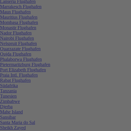
Lanseria Flughafen
Marrakesch Flughafen
Maun Flughafen
Mauritius Flughafen
Mombasa Flughafen
Monastir Flughafen
Nador Flughafen
Nairobi Flughafen
Nelspruit Flughafen
Ouarzazate Flughafen
Oujda Flughafen
Phalaborwa Flughafen
Pietermaritzburg Flughafen
Port Elizabeth Flughafen
Praia Intl. Flughafen
Rabat Flughafen
Südafrika
Tanzania
Tunesien
Zimbabwe
Djerba
Mahe Island
Sansibar
Santa Maria do Sal
Sheikh Zayed