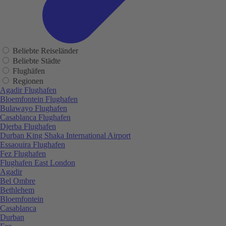
Beliebte Reiseländer
Beliebte Städte
Flughäfen
Regionen
Agadir Flughafen
Bloemfontein Flughafen
Bulawayo Flughafen
Casablanca Flughafen
Djerba Flughafen
Durban King Shaka International Airport
Essaouira Flughafen
Fez Flughafen
Flughafen East London
Agadir
Bel Ombre
Bethlehem
Bloemfontein
Casablanca
Durban