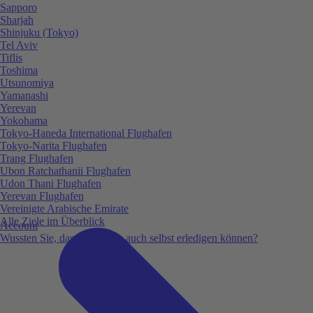
Sapporo
Sharjah
Shinjuku (Tokyo)
Tel Aviv
Tiflis
Toshima
Utsunomiya
Yamanashi
Yerevan
Yokohama
Tokyo-Haneda International Flughafen
Tokyo-Narita Flughafen
Trang Flughafen
Ubon Ratchathanii Flughafen
Udon Thani Flughafen
Yerevan Flughafen
Vereinigte Arabische Emirate
Alle Ziele im Überblick
Account
Wussten Sie, dass Sie vieles auch selbst erledigen können?