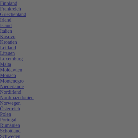
Finnland
Frankreich
Griechenland
Irland
Island
Italien
Kosovo
Kroatien
Lettland
Litauen
Luxemburg
Malta
Moldawien
Monaco
Montenegro
Niederlande
Nordirland
Nordmazedonien
Norwegen
Österreich
Polen
Portugal
Rumänien
Schottland
Schweden