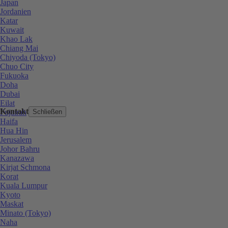
Japan
Jordanien
Katar
Kuwait
Khao Lak
Chiang Mai
Chiyoda (Tokyo)
Chuo City
Fukuoka
Doha
Dubai
Eilat
Kontakt
Fujairah
Schließen
Haifa
Hua Hin
Jerusalem
Johor Bahru
Kanazawa
Kirjat Schmona
Korat
Kuala Lumpur
Kyoto
Maskat
Minato (Tokyo)
Naha