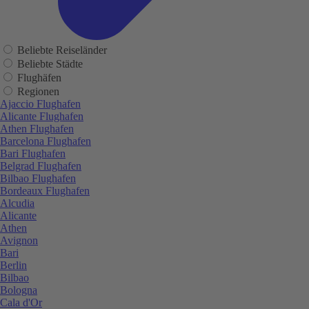
Beliebte Reiseländer
Beliebte Städte
Flughäfen
Regionen
Ajaccio Flughafen
Alicante Flughafen
Athen Flughafen
Barcelona Flughafen
Bari Flughafen
Belgrad Flughafen
Bilbao Flughafen
Bordeaux Flughafen
Alcudia
Alicante
Athen
Avignon
Bari
Berlin
Bilbao
Bologna
Cala d'Or