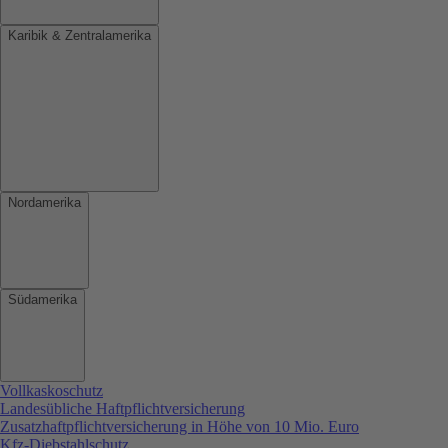
Karibik & Zentralamerika
Nordamerika
Südamerika
Vollkaskoschutz
Landesübliche Haftpflichtversicherung
Zusatzhaftpflichtversicherung in Höhe von 10 Mio. Euro
Kfz-Diebstahlschutz