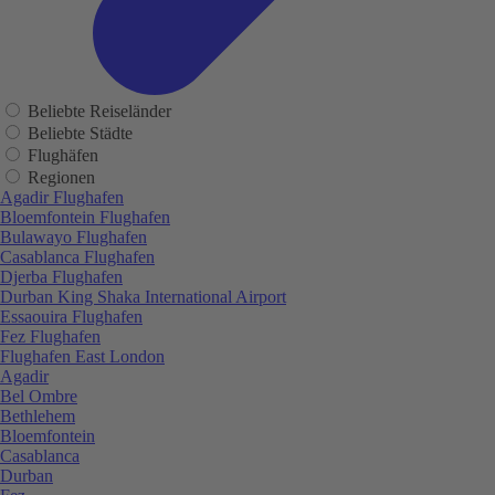
Beliebte Reiseländer
Beliebte Städte
Flughäfen
Regionen
Agadir Flughafen
Bloemfontein Flughafen
Bulawayo Flughafen
Casablanca Flughafen
Djerba Flughafen
Durban King Shaka International Airport
Essaouira Flughafen
Fez Flughafen
Flughafen East London
Agadir
Bel Ombre
Bethlehem
Bloemfontein
Casablanca
Durban