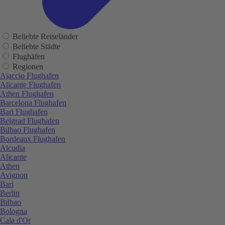
Beliebte Reiseländer
Beliebte Städte
Flughäfen
Regionen
Ajaccio Flughafen
Alicante Flughafen
Athen Flughafen
Barcelona Flughafen
Bari Flughafen
Belgrad Flughafen
Bilbao Flughafen
Bordeaux Flughafen
Alcudia
Alicante
Athen
Avignon
Bari
Berlin
Bilbao
Bologna
Cala d'Or