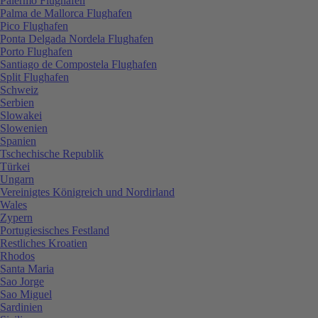
Palermo Flughafen
Palma de Mallorca Flughafen
Pico Flughafen
Ponta Delgada Nordela Flughafen
Porto Flughafen
Santiago de Compostela Flughafen
Split Flughafen
Schweiz
Serbien
Slowakei
Slowenien
Spanien
Tschechische Republik
Türkei
Ungarn
Vereinigtes Königreich und Nordirland
Wales
Zypern
Portugiesisches Festland
Restliches Kroatien
Rhodos
Santa Maria
Sao Jorge
Sao Miguel
Sardinien