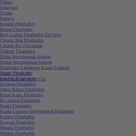
Nikko
Odawara
Osaka
Pattaya
Batumi Flughafen
Beirut Flughafen
Ben Gurion Flughafen Tel Aviv
Chiang Mai Flughafen
Chiang Rai Flughafen
Chitose Flughafen
Doha International Airport
Dubai International Airport
Flughafen Langkawi Kuala Lumpur
Guam Flughafen
0848 / 19 96 00
Hat Yai Flughafen
erreichbar ab 10:00 Uhr
Incheon Flughafen
Johor Bahru Flughafen
Khon Kaen Flughafen
Ko Samui Flughafen
Krabi Flughafen
Kuala Lumpur International Flughafen
Kutaisi Flughafen
Kuwait Flughafen
Manila Flughafen
Maskat Flughafen