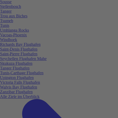
Sousse
Stellenbosch
Tanger
Trou aux Biches
Tsumeb
Tunis
Umhlanga Rocks
Vacoas-Phoenix
Windhoek
Richards Bay Flughafen
Saint-Denis Flughafen
Saint-Pierre Flughafen
Seychellen Flughafen Mahe
Skukuza Flughafen
Tanger Flughafen
Tunis-Carthage Flughafen
Upington Flughafen
Victoria Falls Flughafen
Walvis Bay Flughafen
Zanzibar Flughafen
Alle Ziele im Überblick