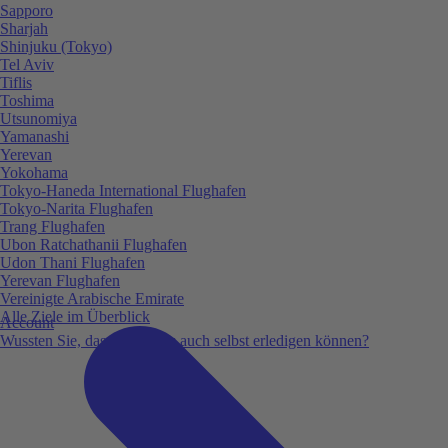
Sapporo
Sharjah
Shinjuku (Tokyo)
Tel Aviv
Tiflis
Toshima
Utsunomiya
Yamanashi
Yerevan
Yokohama
Tokyo-Haneda International Flughafen
Tokyo-Narita Flughafen
Trang Flughafen
Ubon Ratchathanii Flughafen
Udon Thani Flughafen
Yerevan Flughafen
Vereinigte Arabische Emirate
Alle Ziele im Überblick
Account
Wussten Sie, dass Sie vieles auch selbst erledigen können?