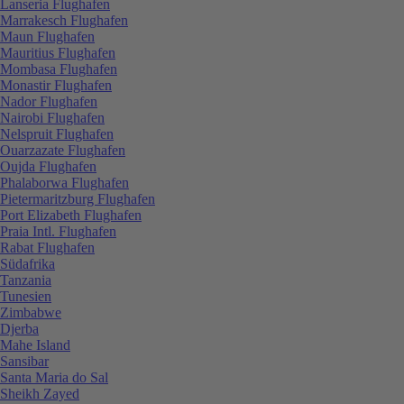
Lanseria Flughafen
Marrakesch Flughafen
Maun Flughafen
Mauritius Flughafen
Mombasa Flughafen
Monastir Flughafen
Nador Flughafen
Nairobi Flughafen
Nelspruit Flughafen
Ouarzazate Flughafen
Oujda Flughafen
Phalaborwa Flughafen
Pietermaritzburg Flughafen
Port Elizabeth Flughafen
Praia Intl. Flughafen
Rabat Flughafen
Südafrika
Tanzania
Tunesien
Zimbabwe
Djerba
Mahe Island
Sansibar
Santa Maria do Sal
Sheikh Zayed