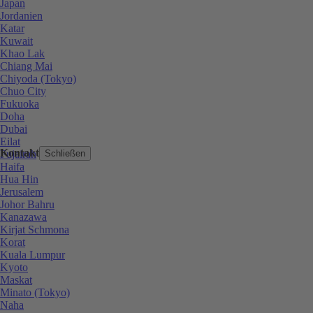
Japan
Jordanien
Katar
Kuwait
Khao Lak
Chiang Mai
Chiyoda (Tokyo)
Chuo City
Fukuoka
Doha
Dubai
Eilat
Kontakt
Fujairah
Schließen
Haifa
Hua Hin
Jerusalem
Johor Bahru
Kanazawa
Kirjat Schmona
Korat
Kuala Lumpur
Kyoto
Maskat
Minato (Tokyo)
Naha