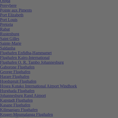
Oujda
Pereybere
Pointe aux Piments
Port Elizabeth
Port Louis
Pretoria
Rabat
Rustenburg
Saint Gilles
Sainte-Marie
Saldanha
Flughafen Enfidha-Hammamet
Flughafen Kairo-International
Flughafen O. R. Tambo Johannesburg
Gaborone Flughafen
George Flughafen
Harare Flughafen
Hoedspruit Flughafen
Hosea Kutako International Airport Windhoek
Hurghada Flughafen
Johannesburg Rand Airport
Kapstadt Flughafen
Kasane Flughafen
Kilimanjaro Flughafen
Kruger-Mpumalanga Flughafen