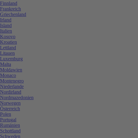
Finnland
Frankreich
Griechenland
Irland
Island
Italien
Kosovo
Kroatien
Lettland
Litauen
Luxemburg
Malta
Moldawien
Monaco
Montenegro
Niederlande
Nordirland
Nordmazedonien
Norwegen
Österreich
Polen
Portugal
Rumänien
Schottland
Schweden