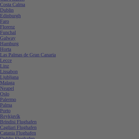
Costa Calma
Dublin
Edinburgh
Faro
Florenz
Funchal
Galway
Hamburg
Horta
Las Palmas de Gran Canaria
Lecce
Linz
Lissabon
Ljubljana
Malaga
Neapel
Oslo
Palermo
Palma
Porto
Reykjavík
Brindisi Flughafen
Cagliari Flughafen
Catania Flughafen
Dublin Flughafen