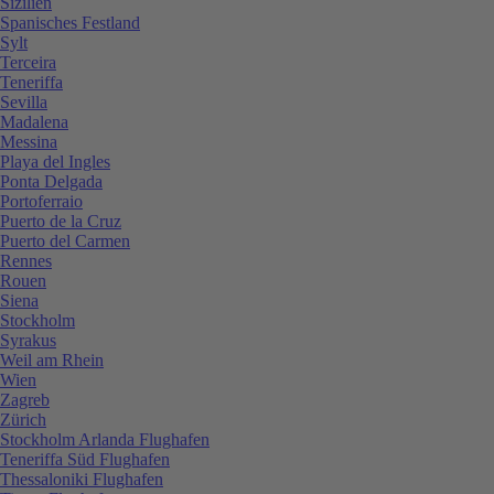
Sizilien
Spanisches Festland
Sylt
Terceira
Teneriffa
Sevilla
Madalena
Messina
Playa del Ingles
Ponta Delgada
Portoferraio
Puerto de la Cruz
Puerto del Carmen
Rennes
Rouen
Siena
Stockholm
Syrakus
Weil am Rhein
Wien
Zagreb
Zürich
Stockholm Arlanda Flughafen
Teneriffa Süd Flughafen
Thessaloniki Flughafen