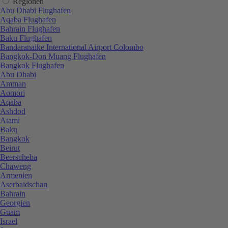
Regionen
Abu Dhabi Flughafen
Aqaba Flughafen
Bahrain Flughafen
Baku Flughafen
Bandaranaike International Airport Colombo
Bangkok-Don Muang Flughafen
Bangkok Flughafen
Abu Dhabi
Amman
Aomori
Aqaba
Ashdod
Atami
Baku
Bangkok
Beirut
Beerscheba
Chaweng
Armenien
Aserbaidschan
Bahrain
Georgien
Guam
Israel