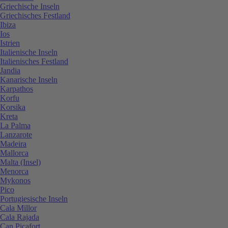
Griechische Inseln
Griechisches Festland
Ibiza
Ios
Istrien
Italienische Inseln
Italienisches Festland
Jandia
Kanarische Inseln
Karpathos
Korfu
Korsika
Kreta
La Palma
Lanzarote
Madeira
Mallorca
Malta (Insel)
Menorca
Mykonos
Pico
Portugiesische Inseln
Cala Millor
Cala Rajada
Can Picafort