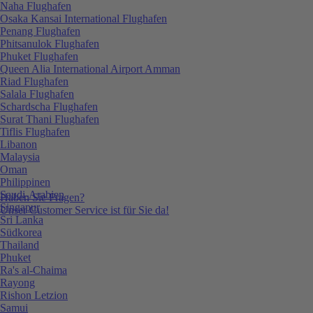
Naha Flughafen
Osaka Kansai International Flughafen
Penang Flughafen
Phitsanulok Flughafen
Phuket Flughafen
Queen Alia International Airport Amman
Riad Flughafen
Salala Flughafen
Schardscha Flughafen
Surat Thani Flughafen
Tiflis Flughafen
Libanon
Malaysia
Oman
Philippinen
Saudi-Arabien
Haben Sie Fragen?
Singapur
Unser Customer Service ist für Sie da!
Sri Lanka
Südkorea
Thailand
Phuket
Ra's al-Chaima
Rayong
Rishon Letzion
Samui