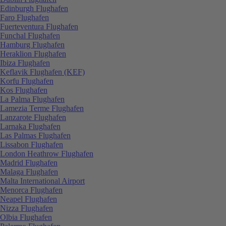
Edinburgh Flughafen
Faro Flughafen
Fuerteventura Flughafen
Funchal Flughafen
Hamburg Flughafen
Heraklion Flughafen
Ibiza Flughafen
Keflavik Flughafen (KEF)
Korfu Flughafen
Kos Flughafen
La Palma Flughafen
Lamezia Terme Flughafen
Lanzarote Flughafen
Larnaka Flughafen
Las Palmas Flughafen
Lissabon Flughafen
London Heathrow Flughafen
Madrid Flughafen
Malaga Flughafen
Malta International Airport
Menorca Flughafen
Neapel Flughafen
Nizza Flughafen
Olbia Flughafen