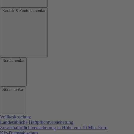
Karibik & Zentralamerika
Nordamerika
Südamerika
Vollkaskoschutz
Landesübliche Haftpflichtversicherung
Zusatzhaftpflichtversicherung in Höhe von 10 Mio. Euro
Kfz-Diebstahlschutz