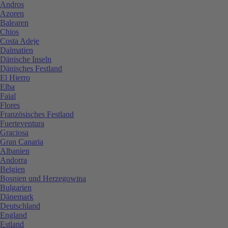
Andros
Azoren
Balearen
Chios
Costa Adeje
Dalmatien
Dänische Inseln
Dänisches Festland
El Hierro
Elba
Faial
Flores
Französisches Festland
Fuerteventura
Graciosa
Gran Canaria
Albanien
Andorra
Belgien
Bosnien und Herzegowina
Bulgarien
Dänemark
Deutschland
England
Estland