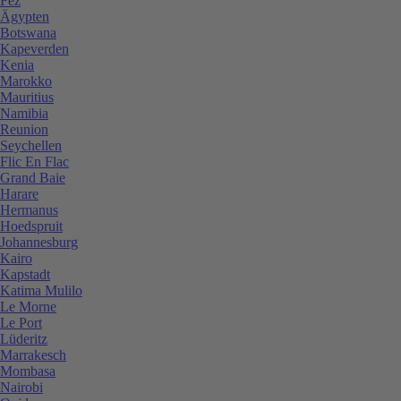
Fez
Ägypten
Botswana
Kapeverden
Kenia
Marokko
Mauritius
Namibia
Reunion
Seychellen
Flic En Flac
Grand Baie
Harare
Hermanus
Hoedspruit
Johannesburg
Kairo
Kapstadt
Katima Mulilo
Le Morne
Le Port
Lüderitz
Marrakesch
Mombasa
Nairobi