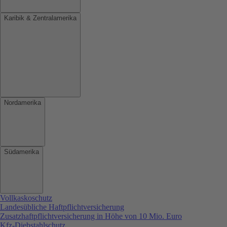
Karibik & Zentralamerika
Nordamerika
Südamerika
Vollkaskoschutz
Landesübliche Haftpflichtversicherung
Zusatzhaftpflichtversicherung in Höhe von 10 Mio. Euro
Kfz-Diebstahlschutz