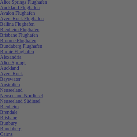
Alice Springs Flughafen
Auckland Flughafen
Avalon Flughafen
Ayers Rock Flughafen
Ballina Flughafen
Blenheim Flughafen
Brisbane Flughafen
Broome Flughafen
Bundaberg Flughafen
Burnie Flughafen
Alexandria
Alice Springs
Auckland
Ayers Rock
Bayswater
Australien
Neuseeland
Neuseeland Nordinsel
Neuseeland Südinsel
Blenheim
Brendale
Brisbane
Bunbury
Bundaberg
Cairns