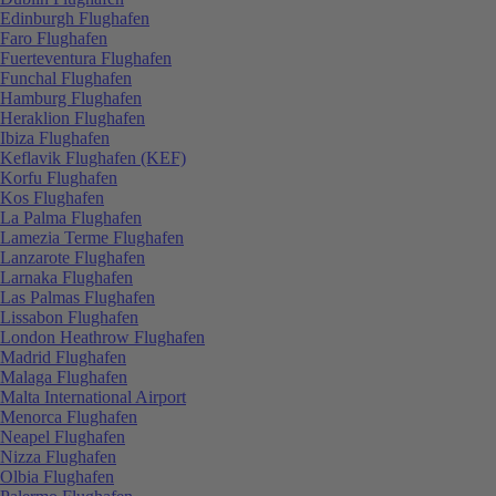
Edinburgh Flughafen
Faro Flughafen
Fuerteventura Flughafen
Funchal Flughafen
Hamburg Flughafen
Heraklion Flughafen
Ibiza Flughafen
Keflavik Flughafen (KEF)
Korfu Flughafen
Kos Flughafen
La Palma Flughafen
Lamezia Terme Flughafen
Lanzarote Flughafen
Larnaka Flughafen
Las Palmas Flughafen
Lissabon Flughafen
London Heathrow Flughafen
Madrid Flughafen
Malaga Flughafen
Malta International Airport
Menorca Flughafen
Neapel Flughafen
Nizza Flughafen
Olbia Flughafen