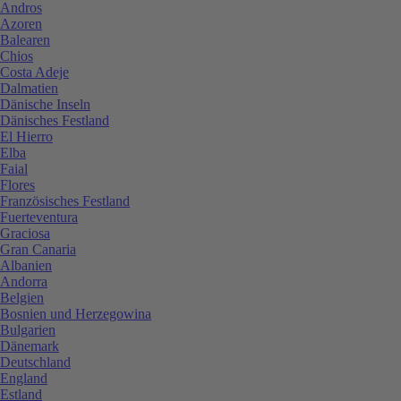
Andros
Azoren
Balearen
Chios
Costa Adeje
Dalmatien
Dänische Inseln
Dänisches Festland
El Hierro
Elba
Faial
Flores
Französisches Festland
Fuerteventura
Graciosa
Gran Canaria
Albanien
Andorra
Belgien
Bosnien und Herzegowina
Bulgarien
Dänemark
Deutschland
England
Estland