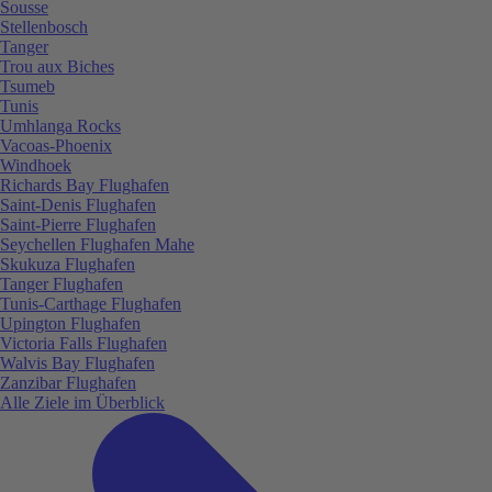
Sousse
Stellenbosch
Tanger
Trou aux Biches
Tsumeb
Tunis
Umhlanga Rocks
Vacoas-Phoenix
Windhoek
Richards Bay Flughafen
Saint-Denis Flughafen
Saint-Pierre Flughafen
Seychellen Flughafen Mahe
Skukuza Flughafen
Tanger Flughafen
Tunis-Carthage Flughafen
Upington Flughafen
Victoria Falls Flughafen
Walvis Bay Flughafen
Zanzibar Flughafen
Alle Ziele im Überblick