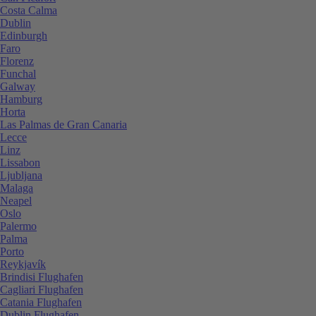
Costa Calma
Dublin
Edinburgh
Faro
Florenz
Funchal
Galway
Hamburg
Horta
Las Palmas de Gran Canaria
Lecce
Linz
Lissabon
Ljubljana
Malaga
Neapel
Oslo
Palermo
Palma
Porto
Reykjavík
Brindisi Flughafen
Cagliari Flughafen
Catania Flughafen
Dublin Flughafen