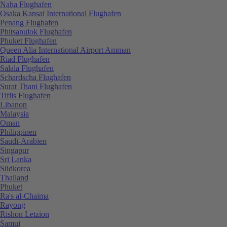
Naha Flughafen
Osaka Kansai International Flughafen
Penang Flughafen
Phitsanulok Flughafen
Phuket Flughafen
Queen Alia International Airport Amman
Riad Flughafen
Salala Flughafen
Schardscha Flughafen
Surat Thani Flughafen
Tiflis Flughafen
Libanon
Malaysia
Oman
Philippinen
Saudi-Arabien
Singapur
Sri Lanka
Südkorea
Thailand
Phuket
Ra's al-Chaima
Rayong
Rishon Letzion
Samui