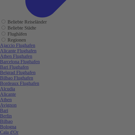
Beliebte Reiseländer
Beliebte Städte
Flughäfen
Regionen
Ajaccio Flughafen
Alicante Flughafen
Athen Flughafen
Barcelona Flughafen
Bari Flughafen
Belgrad Flughafen
Bilbao Flughafen
Bordeaux Flughafen
Alcudia
Alicante
Athen
Avignon
Bari
Berlin
Bilbao
Bologna
Cala d'Or