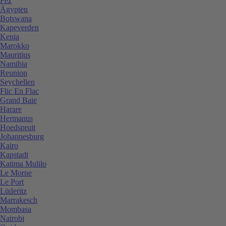
Fez
Ägypten
Botswana
Kapeverden
Kenia
Marokko
Mauritius
Namibia
Reunion
Seychellen
Flic En Flac
Grand Baie
Harare
Hermanus
Hoedspruit
Johannesburg
Kairo
Kapstadt
Katima Mulilo
Le Morne
Le Port
Lüderitz
Marrakesch
Mombasa
Nairobi