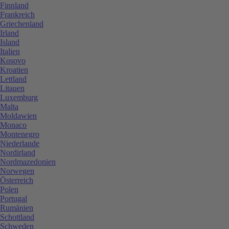
Finnland
Frankreich
Griechenland
Irland
Island
Italien
Kosovo
Kroatien
Lettland
Litauen
Luxemburg
Malta
Moldawien
Monaco
Montenegro
Niederlande
Nordirland
Nordmazedonien
Norwegen
Österreich
Polen
Portugal
Rumänien
Schottland
Schweden