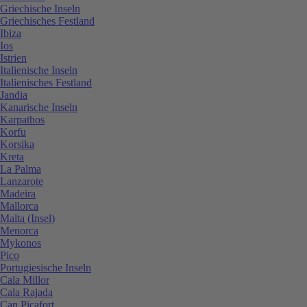
Griechische Inseln
Griechisches Festland
Ibiza
Ios
Istrien
Italienische Inseln
Italienisches Festland
Jandia
Kanarische Inseln
Karpathos
Korfu
Korsika
Kreta
La Palma
Lanzarote
Madeira
Mallorca
Malta (Insel)
Menorca
Mykonos
Pico
Portugiesische Inseln
Cala Millor
Cala Rajada
Can Picafort