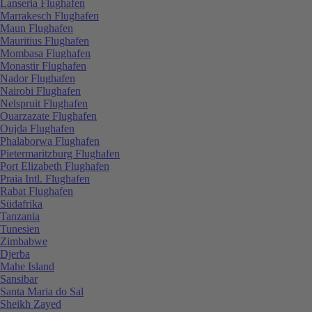
Lanseria Flughafen
Marrakesch Flughafen
Maun Flughafen
Mauritius Flughafen
Mombasa Flughafen
Monastir Flughafen
Nador Flughafen
Nairobi Flughafen
Nelspruit Flughafen
Ouarzazate Flughafen
Oujda Flughafen
Phalaborwa Flughafen
Pietermaritzburg Flughafen
Port Elizabeth Flughafen
Praia Intl. Flughafen
Rabat Flughafen
Südafrika
Tanzania
Tunesien
Zimbabwe
Djerba
Mahe Island
Sansibar
Santa Maria do Sal
Sheikh Zayed