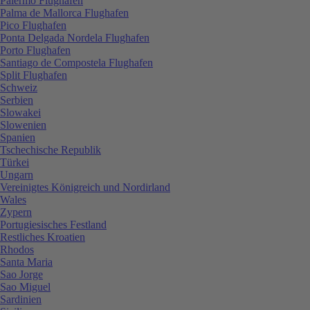
Palermo Flughafen
Palma de Mallorca Flughafen
Pico Flughafen
Ponta Delgada Nordela Flughafen
Porto Flughafen
Santiago de Compostela Flughafen
Split Flughafen
Schweiz
Serbien
Slowakei
Slowenien
Spanien
Tschechische Republik
Türkei
Ungarn
Vereinigtes Königreich und Nordirland
Wales
Zypern
Portugiesisches Festland
Restliches Kroatien
Rhodos
Santa Maria
Sao Jorge
Sao Miguel
Sardinien