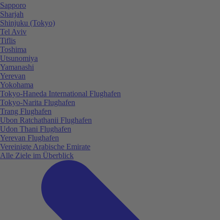
Sapporo
Sharjah
Shinjuku (Tokyo)
Tel Aviv
Tiflis
Toshima
Utsunomiya
Yamanashi
Yerevan
Yokohama
Tokyo-Haneda International Flughafen
Tokyo-Narita Flughafen
Trang Flughafen
Ubon Ratchathanii Flughafen
Udon Thani Flughafen
Yerevan Flughafen
Vereinigte Arabische Emirate
Alle Ziele im Überblick