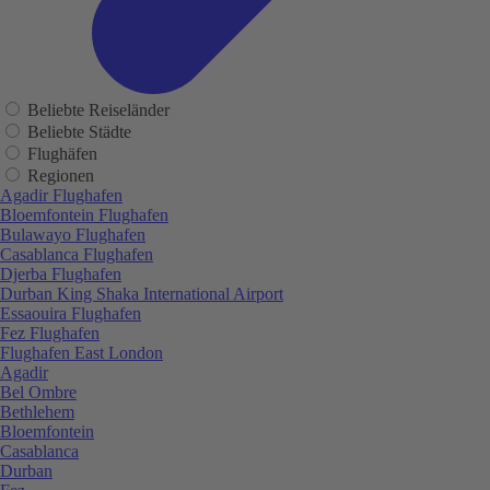
Beliebte Reiseländer
Beliebte Städte
Flughäfen
Regionen
Agadir Flughafen
Bloemfontein Flughafen
Bulawayo Flughafen
Casablanca Flughafen
Djerba Flughafen
Durban King Shaka International Airport
Essaouira Flughafen
Fez Flughafen
Flughafen East London
Agadir
Bel Ombre
Bethlehem
Bloemfontein
Casablanca
Durban