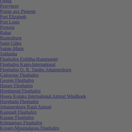
Oujda
Pereybere
Pointe aux Piments
Port Elizabeth
Port Louis
Pretoria
Rabat
Rustenburg
Saint Gilles
Sainte-Marie
Saldanha
Flughafen Enfidha-Hammamet
Flughafen Kairo-International
Flughafen O. R. Tambo Johannesburg
Gaborone Flughafen
George Flughafen
Harare Flughafen
Hoedspruit Flughafen
Hosea Kutako International Airport Windhoek
Hurghada Flughafen
Johannesburg Rand Airport
Kapstadt Flughafen
Kasane Flughafen
Kilimanjaro Flughafen
Kruger-Mpumalanga Flughafen