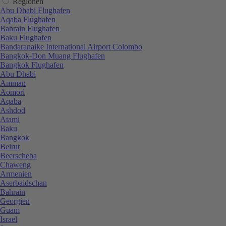
Regionen
Abu Dhabi Flughafen
Aqaba Flughafen
Bahrain Flughafen
Baku Flughafen
Bandaranaike International Airport Colombo
Bangkok-Don Muang Flughafen
Bangkok Flughafen
Abu Dhabi
Amman
Aomori
Aqaba
Ashdod
Atami
Baku
Bangkok
Beirut
Beerscheba
Chaweng
Armenien
Aserbaidschan
Bahrain
Georgien
Guam
Israel