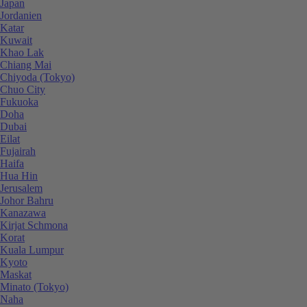
Japan
Jordanien
Katar
Kuwait
Khao Lak
Chiang Mai
Chiyoda (Tokyo)
Chuo City
Fukuoka
Doha
Dubai
Eilat
Fujairah
Haifa
Hua Hin
Jerusalem
Johor Bahru
Kanazawa
Kirjat Schmona
Korat
Kuala Lumpur
Kyoto
Maskat
Minato (Tokyo)
Naha