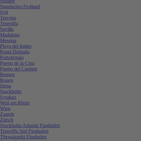
Sizilien
Spanisches Festland
Sylt
Terceira
Teneriffa
Sevilla
Madalena
Messina
Playa del Ingles
Ponta Delgada
Portoferraio
Puerto de la Cruz
Puerto del Carmen
Rennes
Rouen
Siena
Stockholm
Syrakus
Weil am Rhein
Wien
Zagreb
Zürich
Stockholm Arlanda Flughafen
Teneriffa Süd Flughafen
Thessaloniki Flughafen