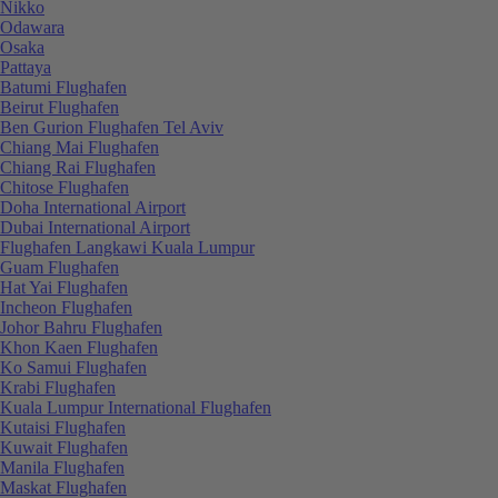
Nikko
Odawara
Osaka
Pattaya
Batumi Flughafen
Beirut Flughafen
Ben Gurion Flughafen Tel Aviv
Chiang Mai Flughafen
Chiang Rai Flughafen
Chitose Flughafen
Doha International Airport
Dubai International Airport
Flughafen Langkawi Kuala Lumpur
Guam Flughafen
Hat Yai Flughafen
Incheon Flughafen
Johor Bahru Flughafen
Khon Kaen Flughafen
Ko Samui Flughafen
Krabi Flughafen
Kuala Lumpur International Flughafen
Kutaisi Flughafen
Kuwait Flughafen
Manila Flughafen
Maskat Flughafen