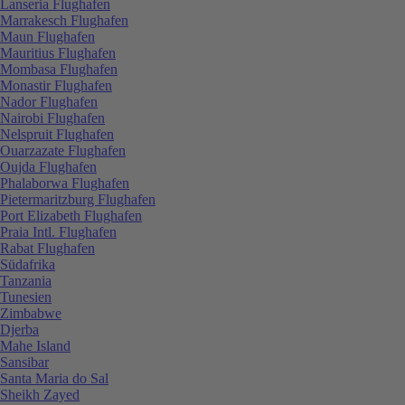
Lanseria Flughafen
Marrakesch Flughafen
Maun Flughafen
Mauritius Flughafen
Mombasa Flughafen
Monastir Flughafen
Nador Flughafen
Nairobi Flughafen
Nelspruit Flughafen
Ouarzazate Flughafen
Oujda Flughafen
Phalaborwa Flughafen
Pietermaritzburg Flughafen
Port Elizabeth Flughafen
Praia Intl. Flughafen
Rabat Flughafen
Südafrika
Tanzania
Tunesien
Zimbabwe
Djerba
Mahe Island
Sansibar
Santa Maria do Sal
Sheikh Zayed