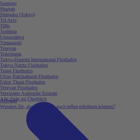
Sapporo
Sharjah
Shinjuku (Tokyo)
Tel Aviv
Tiflis
Toshima
Utsunomiya
Yamanashi
Yerevan
Yokohama
Tokyo-Haneda International Flughafen
Tokyo-Narita Flughafen
Trang Flughafen
Ubon Ratchathanii Flughafen
Udon Thani Flughafen
Yerevan Flughafen
Vereinigte Arabische Emirate
Alle Ziele im Überblick
Account
Wussten Sie, dass Sie vieles auch selbst erledigen können?