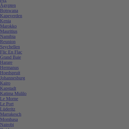
Fez
Ägypten
Botswana
Kapeverden
Kenia
Marokko
Mauritius
Namibia
Reunion
Seychellen
Flic En Flac
Grand Baie
Harare
Hermanus
Hoedspruit
Johannesburg
Kairo
Kapstadt
Katima Mulilo
Le Morne
Le Port
Lüderitz
Marrakesch
Mombasa
Nairobi