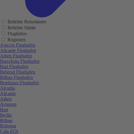
Beliebte Reiseländer
Beliebte Städte
Flughäfen
Regionen
Ajaccio Flughafen
Alicante Flughafen
Athen Flughafen
Barcelona Flughafen
Bari Flughafen
Belgrad Flughafen
Bilbao Flughafen
Bordeaux Flughafen
Alcudia
Alicante
Athen
Avignon
Bari
Berlin
Bilbao
Bologna
Cala d'Or