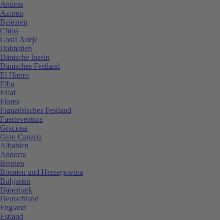
Andros
Azoren
Balearen
Chios
Costa Adeje
Dalmatien
Dänische Inseln
Dänisches Festland
El Hierro
Elba
Faial
Flores
Französisches Festland
Fuerteventura
Graciosa
Gran Canaria
Albanien
Andorra
Belgien
Bosnien und Herzegowina
Bulgarien
Dänemark
Deutschland
England
Estland