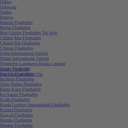
Nikko
Odawara
Osaka
Pattaya
Batumi Flughafen
Beirut Flughafen
Ben Gurion Flughafen Tel Aviv
Chiang Mai Flughafen
Chiang Rai Flughafen
Chitose Flughafen
Doha International Airport
Dubai International Airport
Flughafen Langkawi Kuala Lumpur
Guam Flughafen
0848 / 19 96 00
Hat Yai Flughafen
erreichbar ab 09:00 Uhr
Incheon Flughafen
Johor Bahru Flughafen
Khon Kaen Flughafen
Ko Samui Flughafen
Krabi Flughafen
Kuala Lumpur International Flughafen
Kutaisi Flughafen
Kuwait Flughafen
Manila Flughafen
Maskat Flughafen