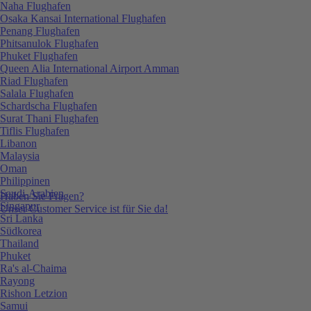
Naha Flughafen
Osaka Kansai International Flughafen
Penang Flughafen
Phitsanulok Flughafen
Phuket Flughafen
Queen Alia International Airport Amman
Riad Flughafen
Salala Flughafen
Schardscha Flughafen
Surat Thani Flughafen
Tiflis Flughafen
Libanon
Malaysia
Oman
Philippinen
Saudi-Arabien
Haben Sie Fragen?
Singapur
Unser Customer Service ist für Sie da!
Sri Lanka
Südkorea
Thailand
Phuket
Ra's al-Chaima
Rayong
Rishon Letzion
Samui