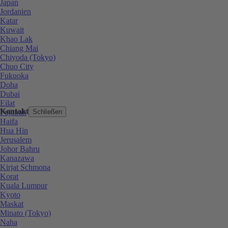
Japan
Jordanien
Katar
Kuwait
Khao Lak
Chiang Mai
Chiyoda (Tokyo)
Chuo City
Fukuoka
Doha
Dubai
Eilat
Kontakt
Fujairah
Schließen
Haifa
Hua Hin
Jerusalem
Johor Bahru
Kanazawa
Kirjat Schmona
Korat
Kuala Lumpur
Kyoto
Maskat
Minato (Tokyo)
Naha