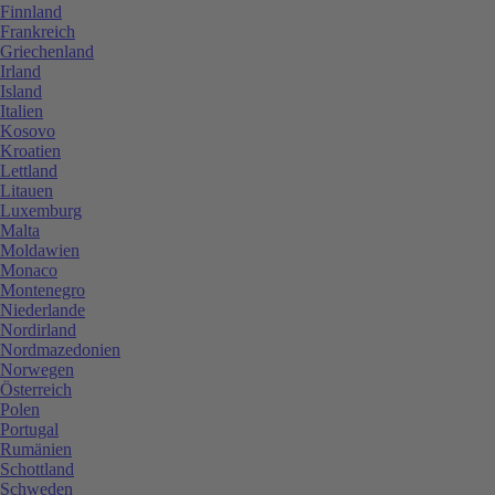
Finnland
Frankreich
Griechenland
Irland
Island
Italien
Kosovo
Kroatien
Lettland
Litauen
Luxemburg
Malta
Moldawien
Monaco
Montenegro
Niederlande
Nordirland
Nordmazedonien
Norwegen
Österreich
Polen
Portugal
Rumänien
Schottland
Schweden