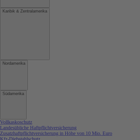
Karibik & Zentralamerika
Nordamerika
Südamerika
Vollkaskoschutz
Landesübliche Haftpflichtversicherung
Zusatzhaftpflichtversicherung in Höhe von 10 Mio. Euro
Kfz-Diebstahlschutz