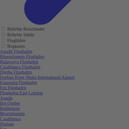
Beliebte Reiseländer
Beliebte Städte
Flughäfen
Regionen
Agadir Flughafen
Bloemfontein Flughafen
Bulawayo Flughafen
Casablanca Flughafen
Djerba Flughafen
Durban King Shaka International Airport
Essaouira Flughafen
Fez Flughafen
Flughafen East London
Agadir
Bel Ombre
Bethlehem
Bloemfontein
Casablanca
Durban