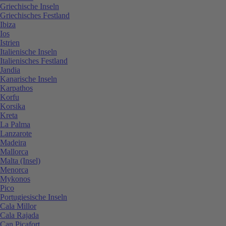
Griechische Inseln
Griechisches Festland
Ibiza
Ios
Istrien
Italienische Inseln
Italienisches Festland
Jandia
Kanarische Inseln
Karpathos
Korfu
Korsika
Kreta
La Palma
Lanzarote
Madeira
Mallorca
Malta (Insel)
Menorca
Mykonos
Pico
Portugiesische Inseln
Cala Millor
Cala Rajada
Can Picafort