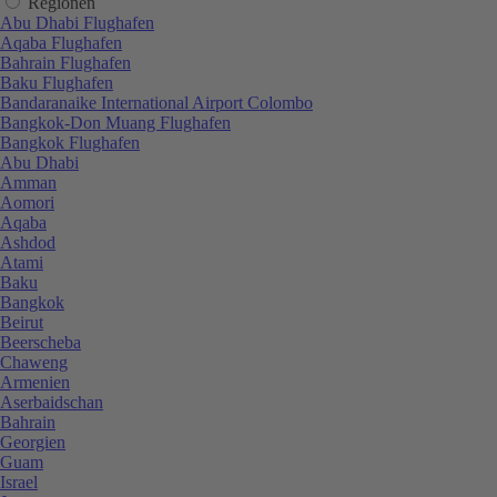
Regionen
Abu Dhabi Flughafen
Aqaba Flughafen
Bahrain Flughafen
Baku Flughafen
Bandaranaike International Airport Colombo
Bangkok-Don Muang Flughafen
Bangkok Flughafen
Abu Dhabi
Amman
Aomori
Aqaba
Ashdod
Atami
Baku
Bangkok
Beirut
Beerscheba
Chaweng
Armenien
Aserbaidschan
Bahrain
Georgien
Guam
Israel