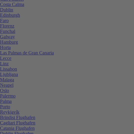
Costa Calma
Dublin
Edinburgh
Faro
Florenz
Funchal
Galway
Hamburg
Horta
Las Palmas de Gran Canaria
Lecce
Linz
Lissabon
Ljubljana
Malaga
Neapel
Oslo
Palermo
Palma
Porto
Reykjavík
Brindisi Flughafen
Cagliari Flughafen
Catania Flughafen
Dublin Flughafen