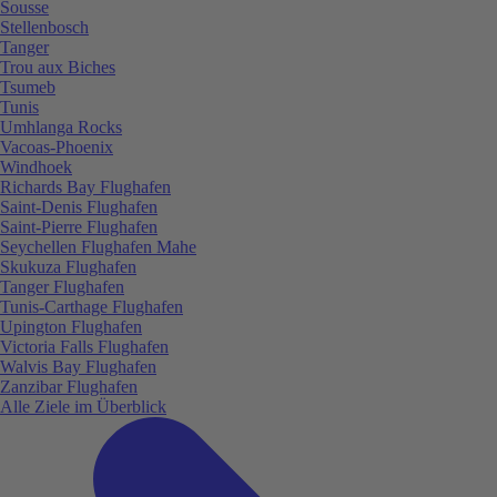
Sousse
Stellenbosch
Tanger
Trou aux Biches
Tsumeb
Tunis
Umhlanga Rocks
Vacoas-Phoenix
Windhoek
Richards Bay Flughafen
Saint-Denis Flughafen
Saint-Pierre Flughafen
Seychellen Flughafen Mahe
Skukuza Flughafen
Tanger Flughafen
Tunis-Carthage Flughafen
Upington Flughafen
Victoria Falls Flughafen
Walvis Bay Flughafen
Zanzibar Flughafen
Alle Ziele im Überblick