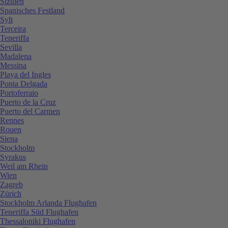
Sizilien
Spanisches Festland
Sylt
Terceira
Teneriffa
Sevilla
Madalena
Messina
Playa del Ingles
Ponta Delgada
Portoferraio
Puerto de la Cruz
Puerto del Carmen
Rennes
Rouen
Siena
Stockholm
Syrakus
Weil am Rhein
Wien
Zagreb
Zürich
Stockholm Arlanda Flughafen
Teneriffa Süd Flughafen
Thessaloniki Flughafen