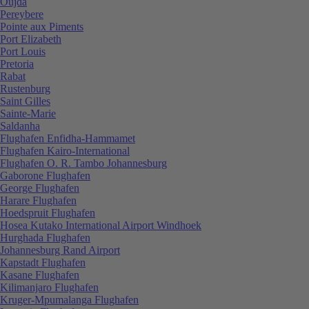
Oujda
Pereybere
Pointe aux Piments
Port Elizabeth
Port Louis
Pretoria
Rabat
Rustenburg
Saint Gilles
Sainte-Marie
Saldanha
Flughafen Enfidha-Hammamet
Flughafen Kairo-International
Flughafen O. R. Tambo Johannesburg
Gaborone Flughafen
George Flughafen
Harare Flughafen
Hoedspruit Flughafen
Hosea Kutako International Airport Windhoek
Hurghada Flughafen
Johannesburg Rand Airport
Kapstadt Flughafen
Kasane Flughafen
Kilimanjaro Flughafen
Kruger-Mpumalanga Flughafen