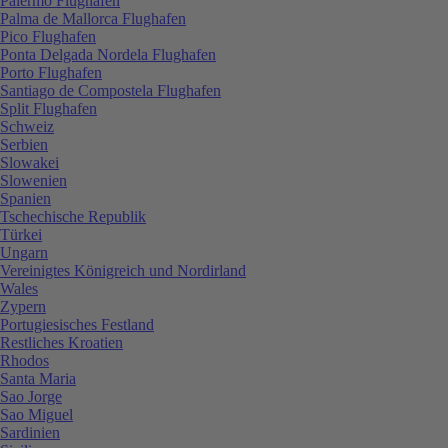
Palermo Flughafen
Palma de Mallorca Flughafen
Pico Flughafen
Ponta Delgada Nordela Flughafen
Porto Flughafen
Santiago de Compostela Flughafen
Split Flughafen
Schweiz
Serbien
Slowakei
Slowenien
Spanien
Tschechische Republik
Türkei
Ungarn
Vereinigtes Königreich und Nordirland
Wales
Zypern
Portugiesisches Festland
Restliches Kroatien
Rhodos
Santa Maria
Sao Jorge
Sao Miguel
Sardinien