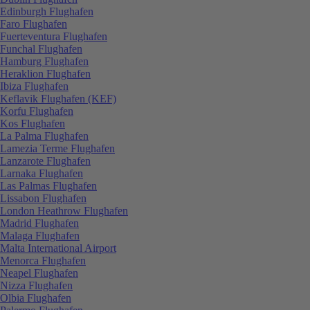
Edinburgh Flughafen
Faro Flughafen
Fuerteventura Flughafen
Funchal Flughafen
Hamburg Flughafen
Heraklion Flughafen
Ibiza Flughafen
Keflavik Flughafen (KEF)
Korfu Flughafen
Kos Flughafen
La Palma Flughafen
Lamezia Terme Flughafen
Lanzarote Flughafen
Larnaka Flughafen
Las Palmas Flughafen
Lissabon Flughafen
London Heathrow Flughafen
Madrid Flughafen
Malaga Flughafen
Malta International Airport
Menorca Flughafen
Neapel Flughafen
Nizza Flughafen
Olbia Flughafen