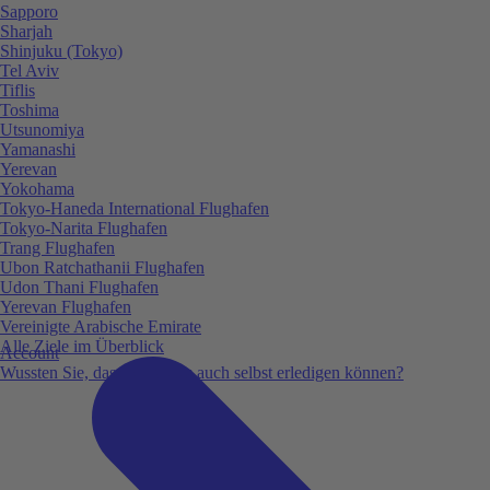
Sapporo
Sharjah
Shinjuku (Tokyo)
Tel Aviv
Tiflis
Toshima
Utsunomiya
Yamanashi
Yerevan
Yokohama
Tokyo-Haneda International Flughafen
Tokyo-Narita Flughafen
Trang Flughafen
Ubon Ratchathanii Flughafen
Udon Thani Flughafen
Yerevan Flughafen
Vereinigte Arabische Emirate
Alle Ziele im Überblick
Account
Wussten Sie, dass Sie vieles auch selbst erledigen können?