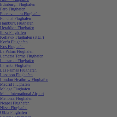
Edinburgh Flughafen
Faro Flughafen
Fuerteventura Flughafen
Funchal Flughafen
Hamburg Flughafen
Heraklion Flughafen
Ibiza Flughafen
Keflavik Flughafen (KEF)
Korfu Flughafen
Kos Flughafen
La Palma Flughafen
Lamezia Terme Flughafen
Lanzarote Flughafen
Larnaka Flughafen
Las Palmas Flughafen
Lissabon Flughafen
London Heathrow Flughafen
Madrid Flughafen
Malaga Flughafen
Malta International Airport
Menorca Flughafen
Neapel Flughafen
Nizza Flughafen
Olbia Flughafen