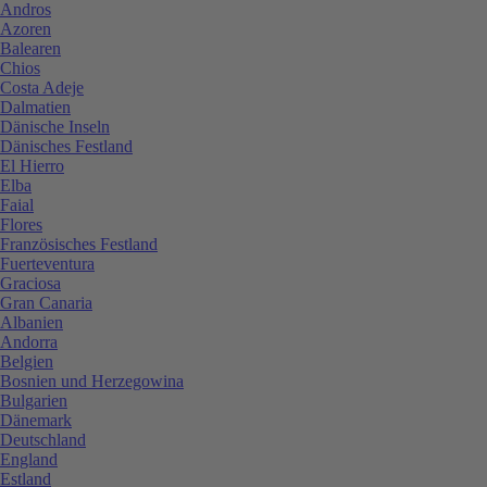
Andros
Azoren
Balearen
Chios
Costa Adeje
Dalmatien
Dänische Inseln
Dänisches Festland
El Hierro
Elba
Faial
Flores
Französisches Festland
Fuerteventura
Graciosa
Gran Canaria
Albanien
Andorra
Belgien
Bosnien und Herzegowina
Bulgarien
Dänemark
Deutschland
England
Estland