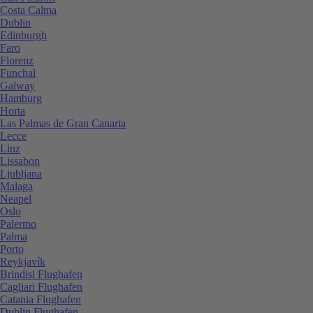
Costa Calma
Dublin
Edinburgh
Faro
Florenz
Funchal
Galway
Hamburg
Horta
Las Palmas de Gran Canaria
Lecce
Linz
Lissabon
Ljubljana
Malaga
Neapel
Oslo
Palermo
Palma
Porto
Reykjavík
Brindisi Flughafen
Cagliari Flughafen
Catania Flughafen
Dublin Flughafen