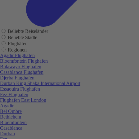
Beliebte Reiseländer
Beliebte Städte
Flughäfen
Regionen
Agadir Flughafen
Bloemfontein Flughafen
Bulawayo Flughafen
Casablanca Flughafen
Djerba Flughafen
Durban King Shaka International Airport
Essaouira Flughafen
Fez Flughafen
Flughafen East London
Agadir
Bel Ombre
Bethlehem
Bloemfontein
Casablanca
Durban