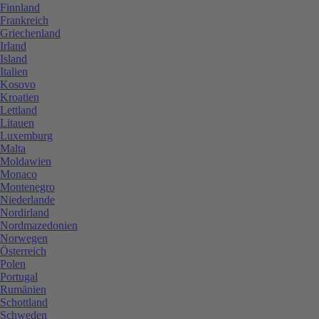
Finnland
Frankreich
Griechenland
Irland
Island
Italien
Kosovo
Kroatien
Lettland
Litauen
Luxemburg
Malta
Moldawien
Monaco
Montenegro
Niederlande
Nordirland
Nordmazedonien
Norwegen
Österreich
Polen
Portugal
Rumänien
Schottland
Schweden