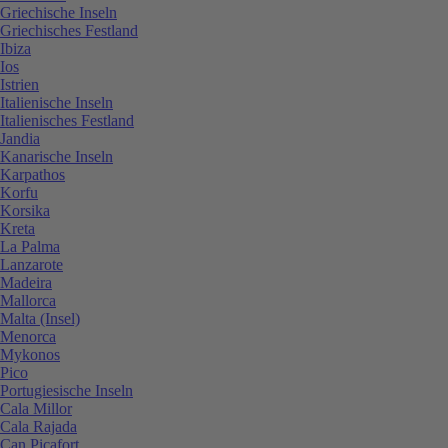
Griechische Inseln
Griechisches Festland
Ibiza
Ios
Istrien
Italienische Inseln
Italienisches Festland
Jandia
Kanarische Inseln
Karpathos
Korfu
Korsika
Kreta
La Palma
Lanzarote
Madeira
Mallorca
Malta (Insel)
Menorca
Mykonos
Pico
Portugiesische Inseln
Cala Millor
Cala Rajada
Can Picafort