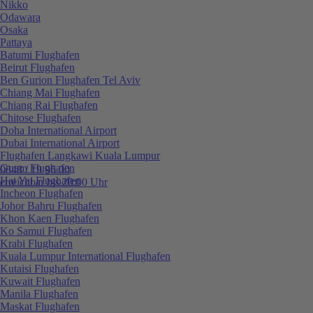
Nikko
Odawara
Osaka
Pattaya
Batumi Flughafen
Beirut Flughafen
Ben Gurion Flughafen Tel Aviv
Chiang Mai Flughafen
Chiang Rai Flughafen
Chitose Flughafen
Doha International Airport
Dubai International Airport
Flughafen Langkawi Kuala Lumpur
Guam Flughafen
0848 / 19 96 00
Hat Yai Flughafen
erreichbar bis 20:00 Uhr
Incheon Flughafen
Johor Bahru Flughafen
Khon Kaen Flughafen
Ko Samui Flughafen
Krabi Flughafen
Kuala Lumpur International Flughafen
Kutaisi Flughafen
Kuwait Flughafen
Manila Flughafen
Maskat Flughafen