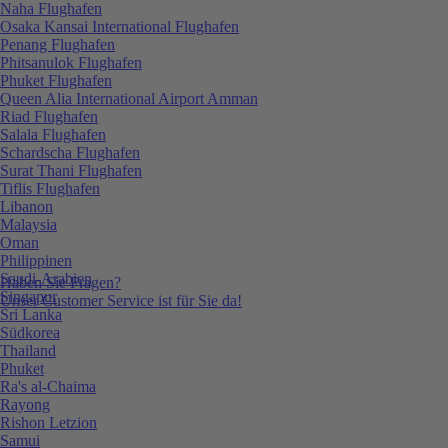
Naha Flughafen
Osaka Kansai International Flughafen
Penang Flughafen
Phitsanulok Flughafen
Phuket Flughafen
Queen Alia International Airport Amman
Riad Flughafen
Salala Flughafen
Schardscha Flughafen
Surat Thani Flughafen
Tiflis Flughafen
Libanon
Malaysia
Oman
Philippinen
Saudi-Arabien
Haben Sie Fragen?
Singapur
Unser Customer Service ist für Sie da!
Sri Lanka
Südkorea
Thailand
Phuket
Ra's al-Chaima
Rayong
Rishon Letzion
Samui