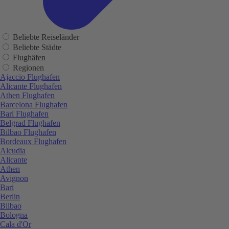
Beliebte Reiseländer
Beliebte Städte
Flughäfen
Regionen
Ajaccio Flughafen
Alicante Flughafen
Athen Flughafen
Barcelona Flughafen
Bari Flughafen
Belgrad Flughafen
Bilbao Flughafen
Bordeaux Flughafen
Alcudia
Alicante
Athen
Avignon
Bari
Berlin
Bilbao
Bologna
Cala d'Or