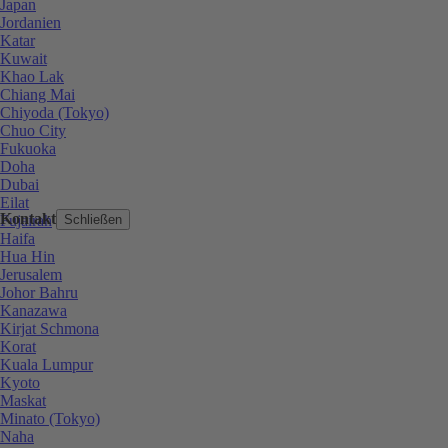
Japan
Jordanien
Katar
Kuwait
Khao Lak
Chiang Mai
Chiyoda (Tokyo)
Chuo City
Fukuoka
Doha
Dubai
Eilat
Kontakt
Fujairah
Schließen
Haifa
Hua Hin
Jerusalem
Johor Bahru
Kanazawa
Kirjat Schmona
Korat
Kuala Lumpur
Kyoto
Maskat
Minato (Tokyo)
Naha