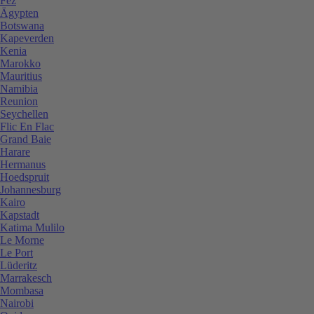
Fez
Ägypten
Botswana
Kapeverden
Kenia
Marokko
Mauritius
Namibia
Reunion
Seychellen
Flic En Flac
Grand Baie
Harare
Hermanus
Hoedspruit
Johannesburg
Kairo
Kapstadt
Katima Mulilo
Le Morne
Le Port
Lüderitz
Marrakesch
Mombasa
Nairobi