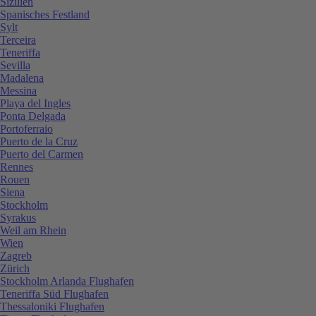
Sizilien
Spanisches Festland
Sylt
Terceira
Teneriffa
Sevilla
Madalena
Messina
Playa del Ingles
Ponta Delgada
Portoferraio
Puerto de la Cruz
Puerto del Carmen
Rennes
Rouen
Siena
Stockholm
Syrakus
Weil am Rhein
Wien
Zagreb
Zürich
Stockholm Arlanda Flughafen
Teneriffa Süd Flughafen
Thessaloniki Flughafen