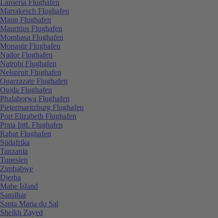
Lanseria Flughafen
Marrakesch Flughafen
Maun Flughafen
Mauritius Flughafen
Mombasa Flughafen
Monastir Flughafen
Nador Flughafen
Nairobi Flughafen
Nelspruit Flughafen
Ouarzazate Flughafen
Oujda Flughafen
Phalaborwa Flughafen
Pietermaritzburg Flughafen
Port Elizabeth Flughafen
Praia Intl. Flughafen
Rabat Flughafen
Südafrika
Tanzania
Tunesien
Zimbabwe
Djerba
Mahe Island
Sansibar
Santa Maria do Sal
Sheikh Zayed