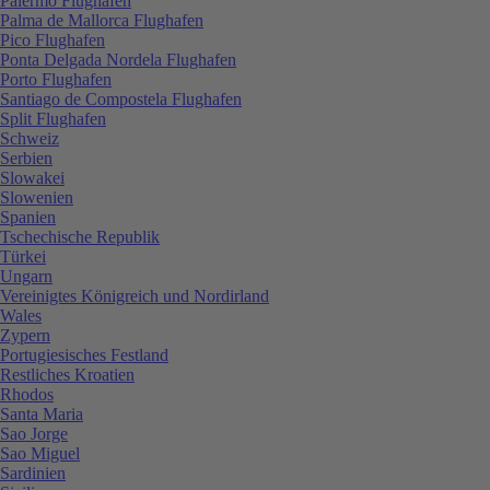
Palermo Flughafen
Palma de Mallorca Flughafen
Pico Flughafen
Ponta Delgada Nordela Flughafen
Porto Flughafen
Santiago de Compostela Flughafen
Split Flughafen
Schweiz
Serbien
Slowakei
Slowenien
Spanien
Tschechische Republik
Türkei
Ungarn
Vereinigtes Königreich und Nordirland
Wales
Zypern
Portugiesisches Festland
Restliches Kroatien
Rhodos
Santa Maria
Sao Jorge
Sao Miguel
Sardinien