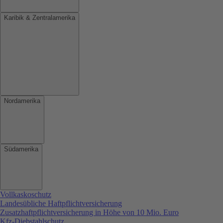
Karibik & Zentralamerika
Nordamerika
Südamerika
Vollkaskoschutz
Landesübliche Haftpflichtversicherung
Zusatzhaftpflichtversicherung in Höhe von 10 Mio. Euro
Kfz-Diebstahlschutz