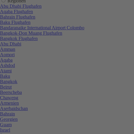
Regionen
Abu Dhabi Flughafen
Aqaba Flughafen
Bahrain Flughafen
Baku Flughafen
Bandaranaike International Airport Colombo
Bangkok-Don Muang Flughafen
Bangkok Flughafen
Abu Dhabi
Amman
Aomori
Aqaba
Ashdod
Atami
Baku
Bangkok
Beirut
Beerscheba
Chaweng
Armenien
Aserbaidschan
Bahrain
Georgien
Guam
Israel