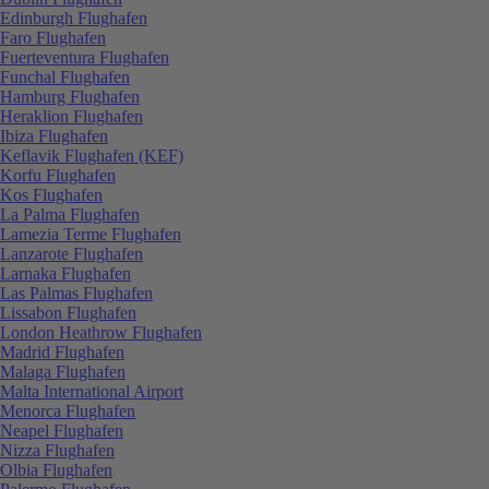
Edinburgh Flughafen
Faro Flughafen
Fuerteventura Flughafen
Funchal Flughafen
Hamburg Flughafen
Heraklion Flughafen
Ibiza Flughafen
Keflavik Flughafen (KEF)
Korfu Flughafen
Kos Flughafen
La Palma Flughafen
Lamezia Terme Flughafen
Lanzarote Flughafen
Larnaka Flughafen
Las Palmas Flughafen
Lissabon Flughafen
London Heathrow Flughafen
Madrid Flughafen
Malaga Flughafen
Malta International Airport
Menorca Flughafen
Neapel Flughafen
Nizza Flughafen
Olbia Flughafen