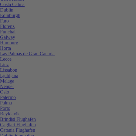
Costa Calma
Dublin
Edinburgh
Faro
Florenz
Funchal
Galway
Hamburg
Horta
Las Palmas de Gran Canaria
Lecce
Linz
Lissabon
Ljubljana
Malaga
Neapel
Oslo
Palermo
Palma
Porto
Reykjavík
Brindisi Flughafen
Cagliari Flughafen
Catania Flughafen
Dublin Flughafen