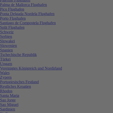
Palermo Flughafen
Palma de Mallorca Flughafen
Pico Flughafen
Ponta Delgada Nordela Flughafen
Porto Flughafen
Santiago de Compostela Flughafen
Split Flughafen
Schweiz
Serbien
Slowakei
Slowenien
Spanien
Tschechische Republik
Türkei
Ungarn
Vereinigtes Königreich und Nordirland
Wales
Zypern
Portugiesisches Festland
Restliches Kroatien
Rhodos
Santa Maria
Sao Jorge
Sao Miguel
Sardinien