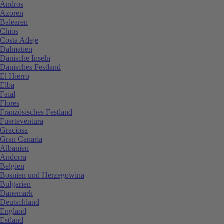
Andros
Azoren
Balearen
Chios
Costa Adeje
Dalmatien
Dänische Inseln
Dänisches Festland
El Hierro
Elba
Faial
Flores
Französisches Festland
Fuerteventura
Graciosa
Gran Canaria
Albanien
Andorra
Belgien
Bosnien und Herzegowina
Bulgarien
Dänemark
Deutschland
England
Estland