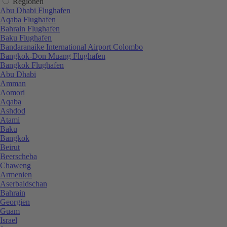
Regionen
Abu Dhabi Flughafen
Aqaba Flughafen
Bahrain Flughafen
Baku Flughafen
Bandaranaike International Airport Colombo
Bangkok-Don Muang Flughafen
Bangkok Flughafen
Abu Dhabi
Amman
Aomori
Aqaba
Ashdod
Atami
Baku
Bangkok
Beirut
Beerscheba
Chaweng
Armenien
Aserbaidschan
Bahrain
Georgien
Guam
Israel