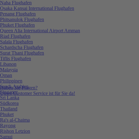
Naha Flughafen
Osaka Kansai International Flughafen
Penang Flughafen
Phitsanulok Flughafen
Phuket Flughafen
Queen Alia International Airport Amman
Riad Flughafen
Salala Flughafen
Schardscha Flughafen
Surat Thani Flughafen
Tiflis Flughafen
Libanon
Malaysia
Oman
Philippinen
Saudi-Arabien
Haben Sie Fragen?
Singapur
Unser Customer Service ist für Sie da!
Sri Lanka
Südkorea
Thailand
Phuket
Ra's al-Chaima
Rayong
Rishon Letzion
Samui