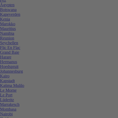
Fez
Ägypten
Botswana
Kapeverden
Kenia
Marokko
Mauritius
Namibia
Reunion
Seychellen
Flic En Flac
Grand Baie
Harare
Hermanus
Hoedspruit
Johannesburg
Kairo
Kapstadt
Katima Mulilo
Le Morne
Le Port
Lüderitz
Marrakesch
Mombasa
Nairobi