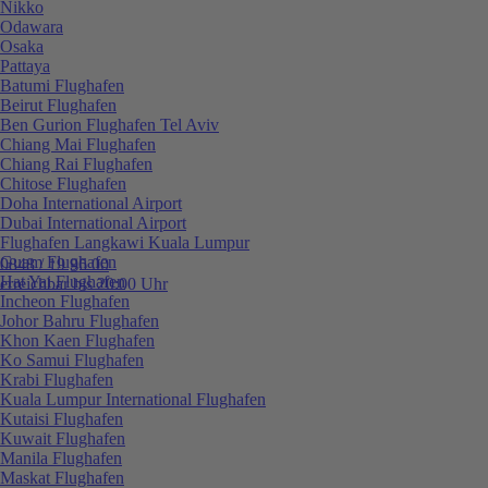
Nikko
Odawara
Osaka
Pattaya
Batumi Flughafen
Beirut Flughafen
Ben Gurion Flughafen Tel Aviv
Chiang Mai Flughafen
Chiang Rai Flughafen
Chitose Flughafen
Doha International Airport
Dubai International Airport
Flughafen Langkawi Kuala Lumpur
Guam Flughafen
0848 / 19 96 00
Hat Yai Flughafen
erreichbar bis 20:00 Uhr
Incheon Flughafen
Johor Bahru Flughafen
Khon Kaen Flughafen
Ko Samui Flughafen
Krabi Flughafen
Kuala Lumpur International Flughafen
Kutaisi Flughafen
Kuwait Flughafen
Manila Flughafen
Maskat Flughafen