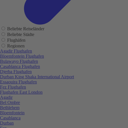
Beliebte Reiseländer
Beliebte Städte
Flughäfen
Regionen
Agadir Flughafen
Bloemfontein Flughafen
Bulawayo Flughafen
Casablanca Flughafen
Djerba Flughafen
Durban King Shaka International Airport
Essaouira Flughafen
Fez Flughafen
Flughafen East London
Agadir
Bel Ombre
Bethlehem
Bloemfontein
Casablanca
Durban