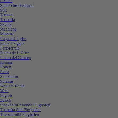
Sizilien
Spanisches Festland
Sylt
Terceira
Teneriffa
Sevilla
Madalena
Messina
Playa del Ingles
Ponta Delgada
Portoferraio
Puerto de la Cruz
Puerto del Carmen
Rennes
Rouen
Siena
Stockholm
Syrakus
Weil am Rhein
Wien
Zagreb
Zürich
Stockholm Arlanda Flughafen
Teneriffa Süd Flughafen
Thessaloniki Flughafen