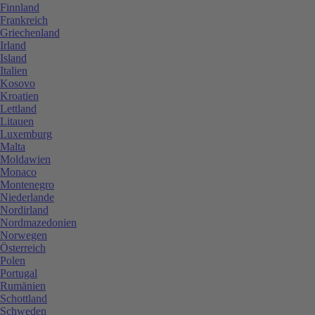
Finnland
Frankreich
Griechenland
Irland
Island
Italien
Kosovo
Kroatien
Lettland
Litauen
Luxemburg
Malta
Moldawien
Monaco
Montenegro
Niederlande
Nordirland
Nordmazedonien
Norwegen
Österreich
Polen
Portugal
Rumänien
Schottland
Schweden