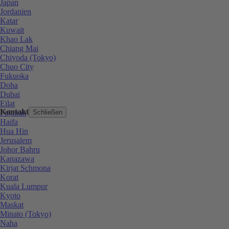
Japan
Jordanien
Katar
Kuwait
Khao Lak
Chiang Mai
Chiyoda (Tokyo)
Chuo City
Fukuoka
Doha
Dubai
Eilat
Kontakt
Fujairah
Schließen
Haifa
Hua Hin
Jerusalem
Johor Bahru
Kanazawa
Kirjat Schmona
Korat
Kuala Lumpur
Kyoto
Maskat
Minato (Tokyo)
Naha