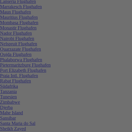
Lanseria Flughafen
Marrakesch Flughafen
Maun Flughafen
Mauritius Flughafen
Mombasa Flughafen
Monastir Flughafen
Nador Flughafen
Nairobi Flughafen
Nelspruit Flughafen
Ouarzazate Flughafen
Oujda Flughafen
Phalaborwa Flughafen
Pietermaritzburg Flughafen
Port Elizabeth Flughafen
Praia Intl. Flughafen
Rabat Flughafen
Südafrika
Tanzania
Tunesien
Zimbabwe
Djerba
Mahe Island
Sansibar
Santa Maria do Sal
Sheikh Zayed