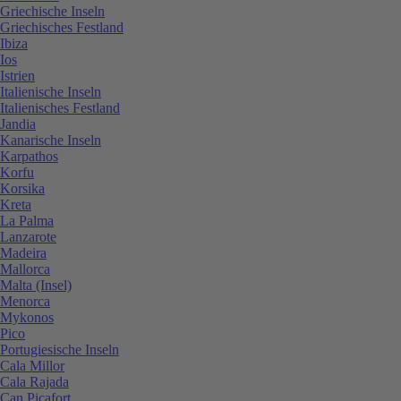
Griechische Inseln
Griechisches Festland
Ibiza
Ios
Istrien
Italienische Inseln
Italienisches Festland
Jandia
Kanarische Inseln
Karpathos
Korfu
Korsika
Kreta
La Palma
Lanzarote
Madeira
Mallorca
Malta (Insel)
Menorca
Mykonos
Pico
Portugiesische Inseln
Cala Millor
Cala Rajada
Can Picafort