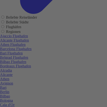
Beliebte Reiseländer
Beliebte Städte
Flughäfen
Regionen
Ajaccio Flughafen
Alicante Flughafen
Athen Flughafen
Barcelona Flughafen
Bari Flughafen
Belgrad Flughafen
Bilbao Flughafen
Bordeaux Flughafen
Alcudia
Alicante
Athen
Avignon
Bari
Berlin
Bilbao
Bologna
Cala d'Or