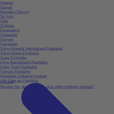
Sapporo
Sharjah
Shinjuku (Tokyo)
Tel Aviv
Tiflis
Toshima
Utsunomiya
Yamanashi
Yerevan
Yokohama
Tokyo-Haneda International Flughafen
Tokyo-Narita Flughafen
Trang Flughafen
Ubon Ratchathanii Flughafen
Udon Thani Flughafen
Yerevan Flughafen
Vereinigte Arabische Emirate
Alle Ziele im Überblick
Account
Wussten Sie, dass Sie vieles auch selbst erledigen können?