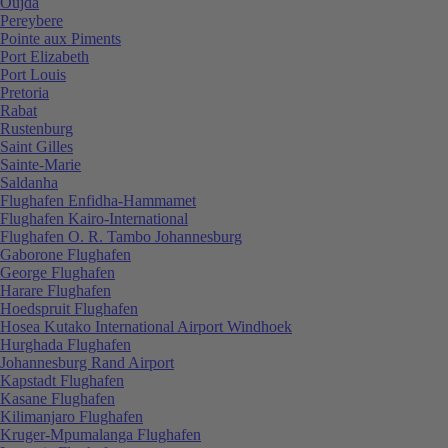
Oujda
Pereybere
Pointe aux Piments
Port Elizabeth
Port Louis
Pretoria
Rabat
Rustenburg
Saint Gilles
Sainte-Marie
Saldanha
Flughafen Enfidha-Hammamet
Flughafen Kairo-International
Flughafen O. R. Tambo Johannesburg
Gaborone Flughafen
George Flughafen
Harare Flughafen
Hoedspruit Flughafen
Hosea Kutako International Airport Windhoek
Hurghada Flughafen
Johannesburg Rand Airport
Kapstadt Flughafen
Kasane Flughafen
Kilimanjaro Flughafen
Kruger-Mpumalanga Flughafen