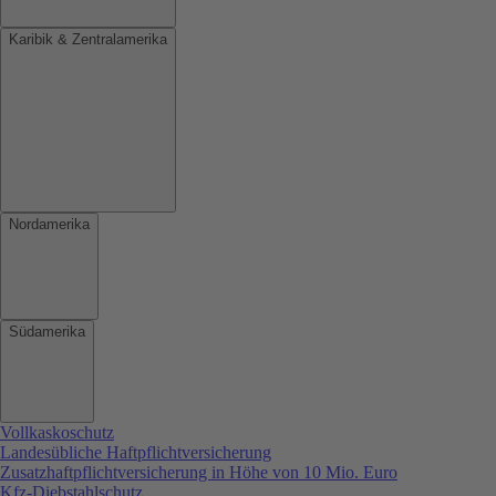
Karibik & Zentralamerika
Nordamerika
Südamerika
Vollkaskoschutz
Landesübliche Haftpflichtversicherung
Zusatzhaftpflichtversicherung in Höhe von 10 Mio. Euro
Kfz-Diebstahlschutz