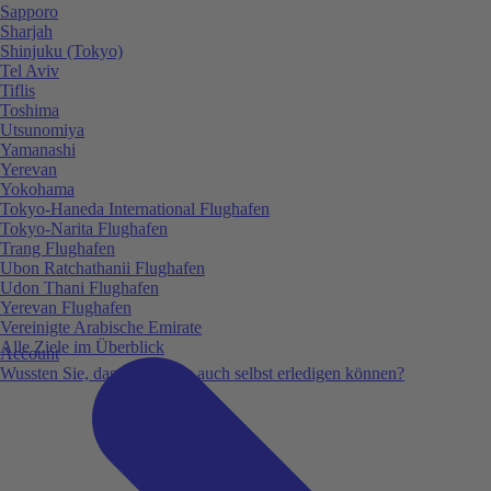
Sapporo
Sharjah
Shinjuku (Tokyo)
Tel Aviv
Tiflis
Toshima
Utsunomiya
Yamanashi
Yerevan
Yokohama
Tokyo-Haneda International Flughafen
Tokyo-Narita Flughafen
Trang Flughafen
Ubon Ratchathanii Flughafen
Udon Thani Flughafen
Yerevan Flughafen
Vereinigte Arabische Emirate
Alle Ziele im Überblick
Account
Wussten Sie, dass Sie vieles auch selbst erledigen können?