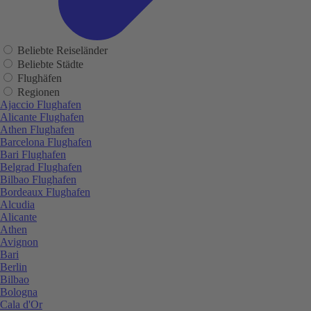
Beliebte Reiseländer
Beliebte Städte
Flughäfen
Regionen
Ajaccio Flughafen
Alicante Flughafen
Athen Flughafen
Barcelona Flughafen
Bari Flughafen
Belgrad Flughafen
Bilbao Flughafen
Bordeaux Flughafen
Alcudia
Alicante
Athen
Avignon
Bari
Berlin
Bilbao
Bologna
Cala d'Or