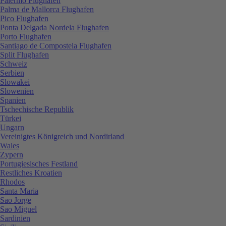
Palermo Flughafen
Palma de Mallorca Flughafen
Pico Flughafen
Ponta Delgada Nordela Flughafen
Porto Flughafen
Santiago de Compostela Flughafen
Split Flughafen
Schweiz
Serbien
Slowakei
Slowenien
Spanien
Tschechische Republik
Türkei
Ungarn
Vereinigtes Königreich und Nordirland
Wales
Zypern
Portugiesisches Festland
Restliches Kroatien
Rhodos
Santa Maria
Sao Jorge
Sao Miguel
Sardinien