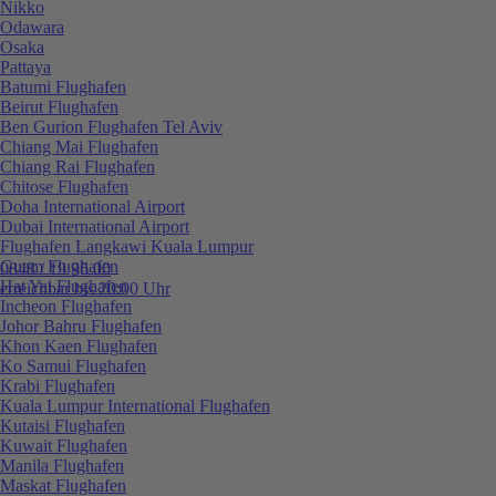
Nikko
Odawara
Osaka
Pattaya
Batumi Flughafen
Beirut Flughafen
Ben Gurion Flughafen Tel Aviv
Chiang Mai Flughafen
Chiang Rai Flughafen
Chitose Flughafen
Doha International Airport
Dubai International Airport
Flughafen Langkawi Kuala Lumpur
Guam Flughafen
0848 / 19 96 00
Hat Yai Flughafen
erreichbar bis 20:00 Uhr
Incheon Flughafen
Johor Bahru Flughafen
Khon Kaen Flughafen
Ko Samui Flughafen
Krabi Flughafen
Kuala Lumpur International Flughafen
Kutaisi Flughafen
Kuwait Flughafen
Manila Flughafen
Maskat Flughafen