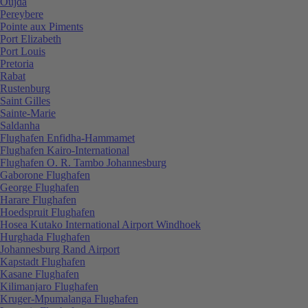
Oujda
Pereybere
Pointe aux Piments
Port Elizabeth
Port Louis
Pretoria
Rabat
Rustenburg
Saint Gilles
Sainte-Marie
Saldanha
Flughafen Enfidha-Hammamet
Flughafen Kairo-International
Flughafen O. R. Tambo Johannesburg
Gaborone Flughafen
George Flughafen
Harare Flughafen
Hoedspruit Flughafen
Hosea Kutako International Airport Windhoek
Hurghada Flughafen
Johannesburg Rand Airport
Kapstadt Flughafen
Kasane Flughafen
Kilimanjaro Flughafen
Kruger-Mpumalanga Flughafen