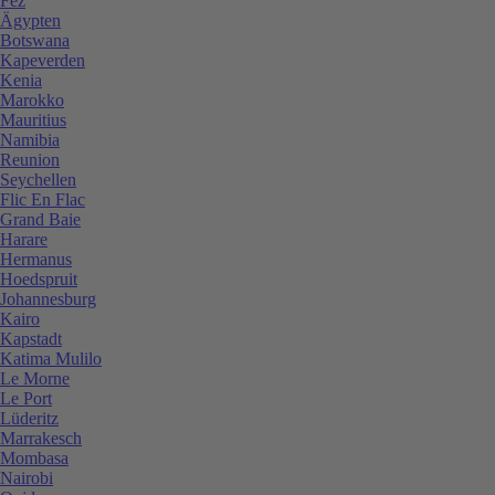
Fez
Ägypten
Botswana
Kapeverden
Kenia
Marokko
Mauritius
Namibia
Reunion
Seychellen
Flic En Flac
Grand Baie
Harare
Hermanus
Hoedspruit
Johannesburg
Kairo
Kapstadt
Katima Mulilo
Le Morne
Le Port
Lüderitz
Marrakesch
Mombasa
Nairobi