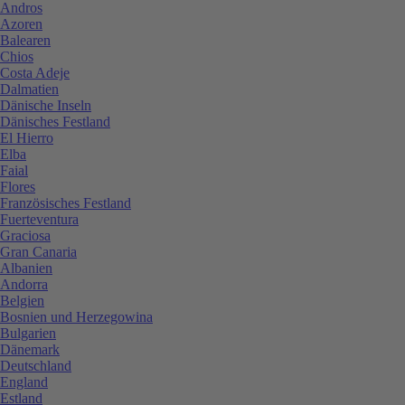
Andros
Azoren
Balearen
Chios
Costa Adeje
Dalmatien
Dänische Inseln
Dänisches Festland
El Hierro
Elba
Faial
Flores
Französisches Festland
Fuerteventura
Graciosa
Gran Canaria
Albanien
Andorra
Belgien
Bosnien und Herzegowina
Bulgarien
Dänemark
Deutschland
England
Estland