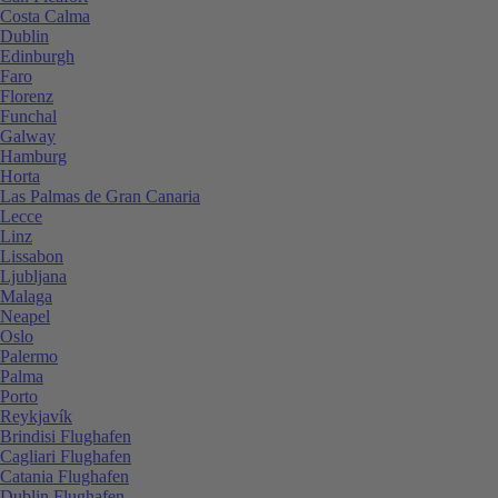
Costa Calma
Dublin
Edinburgh
Faro
Florenz
Funchal
Galway
Hamburg
Horta
Las Palmas de Gran Canaria
Lecce
Linz
Lissabon
Ljubljana
Malaga
Neapel
Oslo
Palermo
Palma
Porto
Reykjavík
Brindisi Flughafen
Cagliari Flughafen
Catania Flughafen
Dublin Flughafen