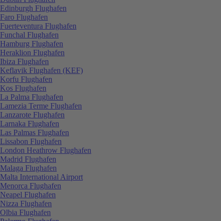
Edinburgh Flughafen
Faro Flughafen
Fuerteventura Flughafen
Funchal Flughafen
Hamburg Flughafen
Heraklion Flughafen
Ibiza Flughafen
Keflavik Flughafen (KEF)
Korfu Flughafen
Kos Flughafen
La Palma Flughafen
Lamezia Terme Flughafen
Lanzarote Flughafen
Larnaka Flughafen
Las Palmas Flughafen
Lissabon Flughafen
London Heathrow Flughafen
Madrid Flughafen
Malaga Flughafen
Malta International Airport
Menorca Flughafen
Neapel Flughafen
Nizza Flughafen
Olbia Flughafen