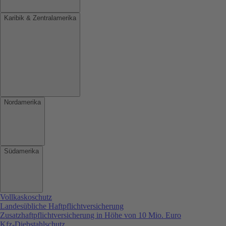
Karibik & Zentralamerika
Nordamerika
Südamerika
Vollkaskoschutz
Landesübliche Haftpflichtversicherung
Zusatzhaftpflichtversicherung in Höhe von 10 Mio. Euro
Kfz-Diebstahlschutz