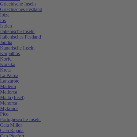
Griechische Inseln
Griechisches Festland
Ibiza
Ios
Istrien
Italienische Inseln
Italienisches Festland
Jandia
Kanarische Inseln
Karpathos
Korfu
Korsika
Kreta
La Palma
Lanzarote
Madeira
Mallorca
Malta (Insel)
Menorca
Mykonos
Pico
Portugiesische Inseln
Cala Millor
Cala Rajada
Can Picafort