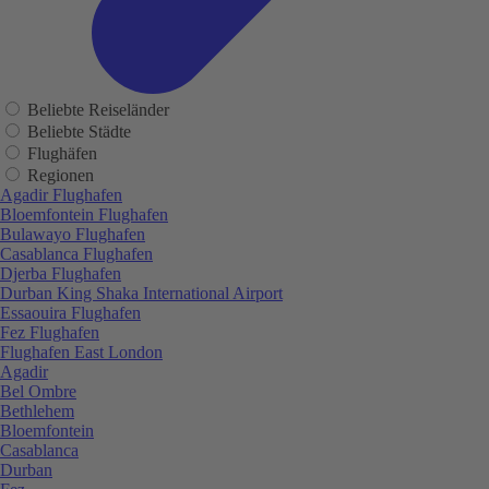
Beliebte Reiseländer
Beliebte Städte
Flughäfen
Regionen
Agadir Flughafen
Bloemfontein Flughafen
Bulawayo Flughafen
Casablanca Flughafen
Djerba Flughafen
Durban King Shaka International Airport
Essaouira Flughafen
Fez Flughafen
Flughafen East London
Agadir
Bel Ombre
Bethlehem
Bloemfontein
Casablanca
Durban