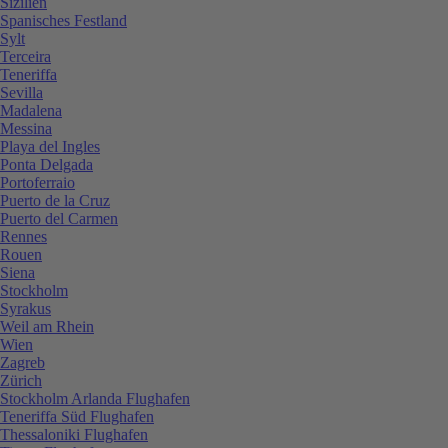
Sizilien
Spanisches Festland
Sylt
Terceira
Teneriffa
Sevilla
Madalena
Messina
Playa del Ingles
Ponta Delgada
Portoferraio
Puerto de la Cruz
Puerto del Carmen
Rennes
Rouen
Siena
Stockholm
Syrakus
Weil am Rhein
Wien
Zagreb
Zürich
Stockholm Arlanda Flughafen
Teneriffa Süd Flughafen
Thessaloniki Flughafen