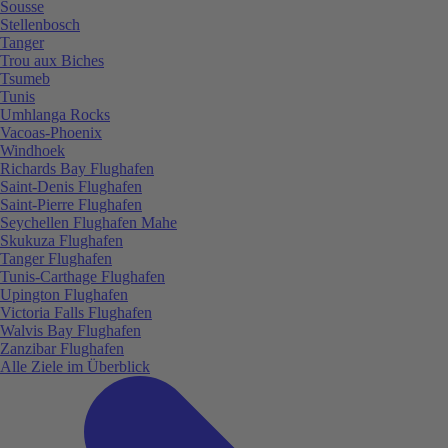
Sousse
Stellenbosch
Tanger
Trou aux Biches
Tsumeb
Tunis
Umhlanga Rocks
Vacoas-Phoenix
Windhoek
Richards Bay Flughafen
Saint-Denis Flughafen
Saint-Pierre Flughafen
Seychellen Flughafen Mahe
Skukuza Flughafen
Tanger Flughafen
Tunis-Carthage Flughafen
Upington Flughafen
Victoria Falls Flughafen
Walvis Bay Flughafen
Zanzibar Flughafen
Alle Ziele im Überblick