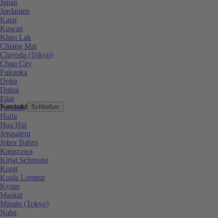
Japan
Jordanien
Katar
Kuwait
Khao Lak
Chiang Mai
Chiyoda (Tokyo)
Chuo City
Fukuoka
Doha
Dubai
Eilat
Kontakt
Fujairah
Schließen
Haifa
Hua Hin
Jerusalem
Johor Bahru
Kanazawa
Kirjat Schmona
Korat
Kuala Lumpur
Kyoto
Maskat
Minato (Tokyo)
Naha