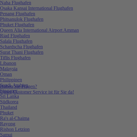
Naha Flughafen
Osaka Kansai International Flughafen
Penang Flughafen
Phitsanulok Flughafen
Phuket Flughafen
Queen Alia International Airport Amman
Riad Flughafen
Salala Flughafen
Schardscha Flughafen
Surat Thani Flughafen
Tiflis Flughafen
Libanon
Malaysia
Oman
Philippinen
Saudi-Arabien
Haben Sie Fragen?
Singapur
Unser Customer Service ist für Sie da!
Sri Lanka
Südkorea
Thailand
Phuket
Ra's al-Chaima
Rayong
Rishon Letzion
Samui