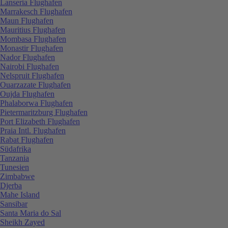
Lanseria Flughafen
Marrakesch Flughafen
Maun Flughafen
Mauritius Flughafen
Mombasa Flughafen
Monastir Flughafen
Nador Flughafen
Nairobi Flughafen
Nelspruit Flughafen
Ouarzazate Flughafen
Oujda Flughafen
Phalaborwa Flughafen
Pietermaritzburg Flughafen
Port Elizabeth Flughafen
Praia Intl. Flughafen
Rabat Flughafen
Südafrika
Tanzania
Tunesien
Zimbabwe
Djerba
Mahe Island
Sansibar
Santa Maria do Sal
Sheikh Zayed