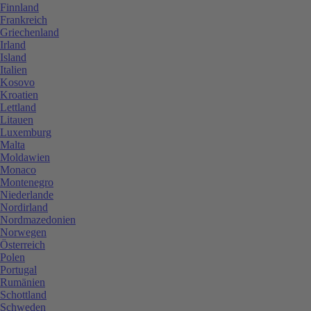
Finnland
Frankreich
Griechenland
Irland
Island
Italien
Kosovo
Kroatien
Lettland
Litauen
Luxemburg
Malta
Moldawien
Monaco
Montenegro
Niederlande
Nordirland
Nordmazedonien
Norwegen
Österreich
Polen
Portugal
Rumänien
Schottland
Schweden