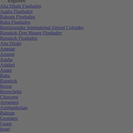
Regionen
Abu Dhabi Flughafen
Aqaba Flughafen
Bahrain Flughafen
Baku Flughafen
Bandaranaike International Airport Colombo
Bangkok-Don Muang Flughafen
Bangkok Flughafen
Abu Dhabi
Amman
Aomori
Aqaba
Ashdod
Atami
Baku
Bangkok
Beirut
Beerscheba
Chaweng
Armenien
Aserbaidschan
Bahrain
Georgien
Guam
Israel