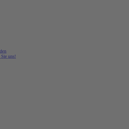
lden
 Sie uns!