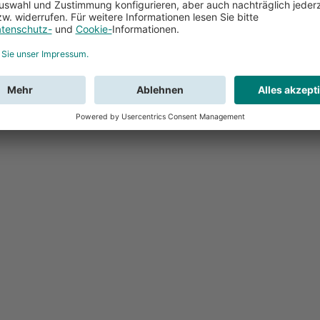
Feedback
Sie haben Fr
Buchung?