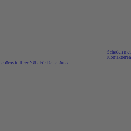
Schaden me
Kontaktieren
sebüros in Ihrer Nähe
Für Reisebüros