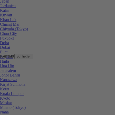
Japan
Jordanien
Katar
Kuwait
Khao Lak
Chiang Mai
Chiyoda (Tokyo)
Chuo City
Fukuoka
Doha
Dubai
Eilat
Kontakt
Fujairah
Schließen
Haifa
Hua Hin
Jerusalem
Johor Bahru
Kanazawa
Kirjat Schmona
Korat
Kuala Lumpur
Kyoto
Maskat
Minato (Tokyo)
Naha