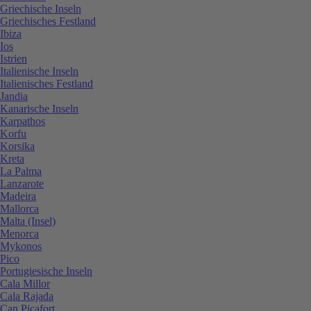
Griechische Inseln
Griechisches Festland
Ibiza
Ios
Istrien
Italienische Inseln
Italienisches Festland
Jandia
Kanarische Inseln
Karpathos
Korfu
Korsika
Kreta
La Palma
Lanzarote
Madeira
Mallorca
Malta (Insel)
Menorca
Mykonos
Pico
Portugiesische Inseln
Cala Millor
Cala Rajada
Can Picafort