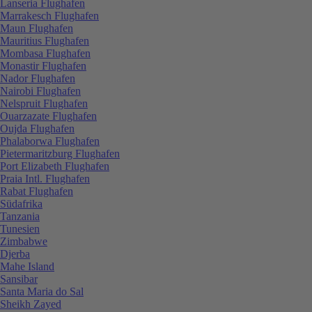
Lanseria Flughafen
Marrakesch Flughafen
Maun Flughafen
Mauritius Flughafen
Mombasa Flughafen
Monastir Flughafen
Nador Flughafen
Nairobi Flughafen
Nelspruit Flughafen
Ouarzazate Flughafen
Oujda Flughafen
Phalaborwa Flughafen
Pietermaritzburg Flughafen
Port Elizabeth Flughafen
Praia Intl. Flughafen
Rabat Flughafen
Südafrika
Tanzania
Tunesien
Zimbabwe
Djerba
Mahe Island
Sansibar
Santa Maria do Sal
Sheikh Zayed