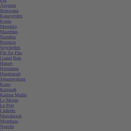
Fez
Ägypten
Botswana
Kapeverden
Kenia
Marokko
Mauritius
Namibia
Reunion
Seychellen
Flic En Flac
Grand Baie
Harare
Hermanus
Hoedspruit
Johannesburg
Kairo
Kapstadt
Katima Mulilo
Le Morne
Le Port
Lüderitz
Marrakesch
Mombasa
Nairobi