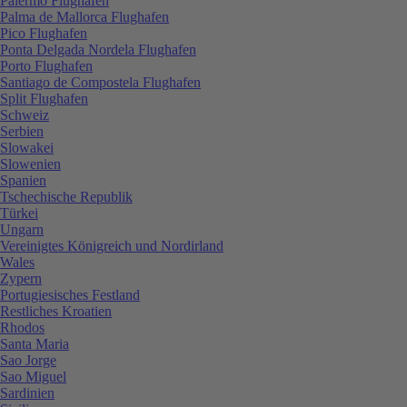
Palermo Flughafen
Palma de Mallorca Flughafen
Pico Flughafen
Ponta Delgada Nordela Flughafen
Porto Flughafen
Santiago de Compostela Flughafen
Split Flughafen
Schweiz
Serbien
Slowakei
Slowenien
Spanien
Tschechische Republik
Türkei
Ungarn
Vereinigtes Königreich und Nordirland
Wales
Zypern
Portugiesisches Festland
Restliches Kroatien
Rhodos
Santa Maria
Sao Jorge
Sao Miguel
Sardinien