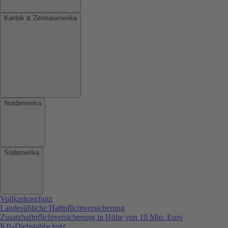
Karibik & Zentralamerika
Nordamerika
Südamerika
Vollkaskoschutz
Landesübliche Haftpflichtversicherung
Zusatzhaftpflichtversicherung in Höhe von 10 Mio. Euro
Kfz-Diebstahlschutz