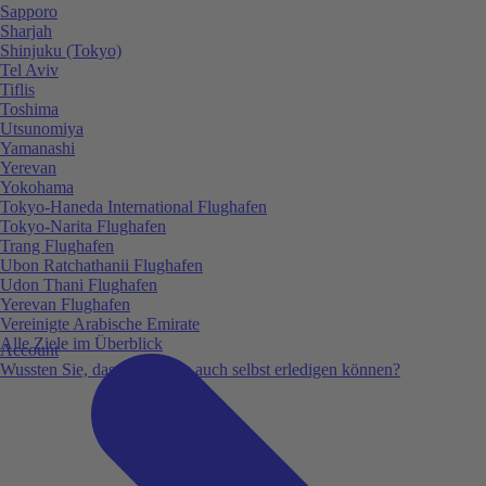
Sapporo
Sharjah
Shinjuku (Tokyo)
Tel Aviv
Tiflis
Toshima
Utsunomiya
Yamanashi
Yerevan
Yokohama
Tokyo-Haneda International Flughafen
Tokyo-Narita Flughafen
Trang Flughafen
Ubon Ratchathanii Flughafen
Udon Thani Flughafen
Yerevan Flughafen
Vereinigte Arabische Emirate
Alle Ziele im Überblick
Account
Wussten Sie, dass Sie vieles auch selbst erledigen können?