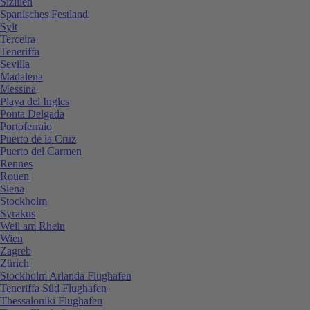
Sizilien
Spanisches Festland
Sylt
Terceira
Teneriffa
Sevilla
Madalena
Messina
Playa del Ingles
Ponta Delgada
Portoferraio
Puerto de la Cruz
Puerto del Carmen
Rennes
Rouen
Siena
Stockholm
Syrakus
Weil am Rhein
Wien
Zagreb
Zürich
Stockholm Arlanda Flughafen
Teneriffa Süd Flughafen
Thessaloniki Flughafen