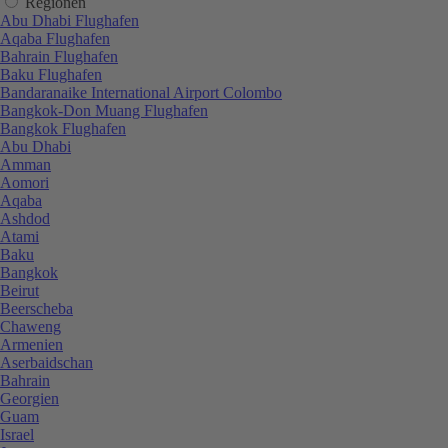
Regionen
Abu Dhabi Flughafen
Aqaba Flughafen
Bahrain Flughafen
Baku Flughafen
Bandaranaike International Airport Colombo
Bangkok-Don Muang Flughafen
Bangkok Flughafen
Abu Dhabi
Amman
Aomori
Aqaba
Ashdod
Atami
Baku
Bangkok
Beirut
Beerscheba
Chaweng
Armenien
Aserbaidschan
Bahrain
Georgien
Guam
Israel