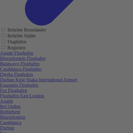
Beliebte Reiseländer
Beliebte Städte
Flughäfen
Regionen
Agadir Flughafen
Bloemfontein Flughafen
Bulawayo Flughafen
Casablanca Flughafen
Djerba Flughafen
Durban King Shaka International Airport
Essaouira Flughafen
Fez Flughafen
Flughafen East London
Agadir
Bel Ombre
Bethlehem
Bloemfontein
Casablanca
Durban