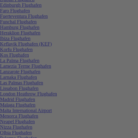
Edinburgh Flughafen
Faro Flughafen
Fuerteventura Flughafen
Funchal Flughafen
Hamburg Flughafen
Heraklion Flughafen
Ibiza Flughafen
Keflavik Flughafen (KEF)
Korfu Flughafen
Kos Flughafen
La Palma Flughafen
Lamezia Terme Flughafen
Lanzarote Flughafen
Larnaka Flughafen
Las Palmas Flughafen
Lissabon Flughafen
London Heathrow Flughafen
Madrid Flughafen
Malaga Flughafen
Malta International Airport
Menorca Flughafen
Neapel Flughafen
Nizza Flughafen
Olbia Flughafen