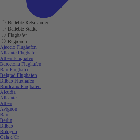
Beliebte Reiseländer
Beliebte Städte
Flughäfen
Regionen
Ajaccio Flughafen
Alicante Flughafen
Athen Flughafen
Barcelona Flughafen
Bari Flughafen
Belgrad Flughafen
Bilbao Flughafen
Bordeaux Flughafen
Alcudia
Alicante
Athen
Avignon
Bari
Berlin
Bilbao
Bologna
Cala d'Or