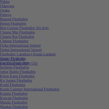
Nikko
Odawara
Osaka
Pattaya
Batumi Flughafen
Beirut Flughafen
Ben Gurion Flughafen Tel Aviv
Chiang Mai Flughafen
Chiang Rai Flughafen
Chitose Flughafen
Doha International Airport
Dubai International Airport
Flughafen Langkawi Kuala Lumpur
Guam Flughafen
0848 / 19 96 00
Hat Yai Flughafen
erreichbar bis 18:00 Uhr
Incheon Flughafen
Johor Bahru Flughafen
Khon Kaen Flughafen
Ko Samui Flughafen
Krabi Flughafen
Kuala Lumpur International Flughafen
Kutaisi Flughafen
Kuwait Flughafen
Manila Flughafen
Maskat Flughafen