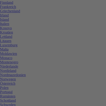
Finnland
Frankreich
Griechenland
Irland
Island
Italien
Kosovo
Kroatien
Lettland
Litauen
Luxemburg
Malta
Moldawien
Monaco
Montenegro
Niederlande
Nordirland
Nordmazedonien
Norwegen
Österreich
Polen
Portugal
Rumänien
Schottland
Schweden