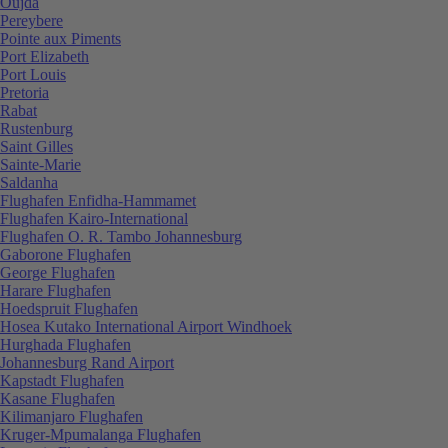
Oujda
Pereybere
Pointe aux Piments
Port Elizabeth
Port Louis
Pretoria
Rabat
Rustenburg
Saint Gilles
Sainte-Marie
Saldanha
Flughafen Enfidha-Hammamet
Flughafen Kairo-International
Flughafen O. R. Tambo Johannesburg
Gaborone Flughafen
George Flughafen
Harare Flughafen
Hoedspruit Flughafen
Hosea Kutako International Airport Windhoek
Hurghada Flughafen
Johannesburg Rand Airport
Kapstadt Flughafen
Kasane Flughafen
Kilimanjaro Flughafen
Kruger-Mpumalanga Flughafen