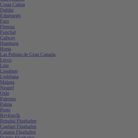
Costa Calma
Dublin
Edinburgh
Faro
Florenz
Funchal
Galway
Hamburg
Horta
Las Palmas de Gran Canaria
Lecce
Linz
Lissabon
Ljubljana
Malaga
Neapel
Oslo
Palermo
Palma
Porto
Reykjavík
Brindisi Flughafen
Cagliari Flughafen
Catania Flughafen
Dublin Flughafen