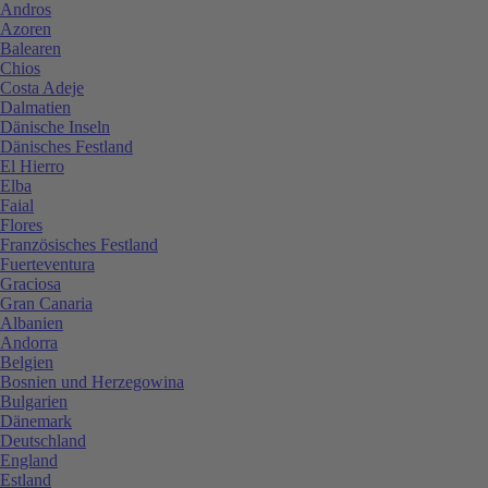
Andros
Azoren
Balearen
Chios
Costa Adeje
Dalmatien
Dänische Inseln
Dänisches Festland
El Hierro
Elba
Faial
Flores
Französisches Festland
Fuerteventura
Graciosa
Gran Canaria
Albanien
Andorra
Belgien
Bosnien und Herzegowina
Bulgarien
Dänemark
Deutschland
England
Estland